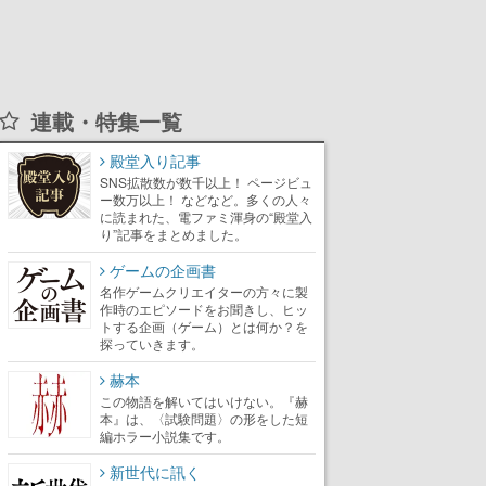
連載・特集一覧
殿堂入り記事
SNS拡散数が数千以上！ ページビュ
ー数万以上！ などなど。多くの人々
に読まれた、電ファミ渾身の“殿堂入
り”記事をまとめました。
ゲームの企画書
名作ゲームクリエイターの方々に製
作時のエピソードをお聞きし、ヒッ
トする企画（ゲーム）とは何か？を
探っていきます。
赫本
この物語を解いてはいけない。『赫
本』は、〈試験問題〉の形をした短
編ホラー小説集です。
新世代に訊く