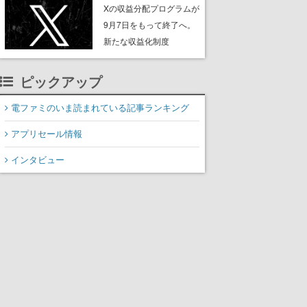
ンペーンなども発表
Xの収益分配プログラムが
9月7日をもって終了へ。
新たな収益化制度
「Original Content
Rewards Program」を発
ピックアップ
表
電ファミのいま読まれている記事ランキング
アプリセール情報
インタビュー