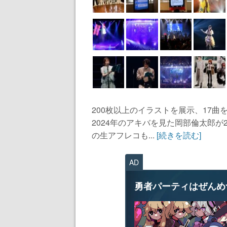
200枚以上のイラストを展示、17
2024年のアキバを見た岡部倫太郎が
の生アフレコも...
[続きを読む]
AD
勇者パーティはぜんめ