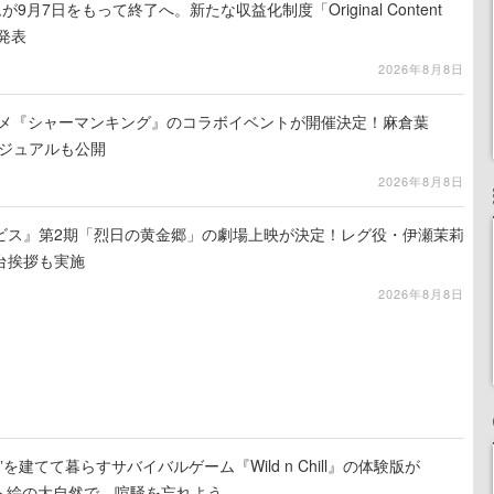
月7日をもって終了へ。新たな収益化制度「Original Content
を発表
2026年8月8日
ニメ『シャーマンキング』のコラボイベントが開催決定！麻倉葉
ビジュアルも公開
2026年8月8日
ビス』第2期「烈日の黄金郷」の劇場上映が決定！レグ役・伊瀬茉莉
台挨拶も実施
2026年8月8日
を建てて暮らすサバイバルゲーム『Wild n Chill』の体験版が
ット絵の大自然で、喧騒を忘れよう