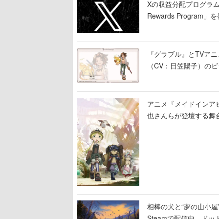
Xの収益分配プログラムが9
Rewards Program」
『グラブル』とTVア
（CV：日笠陽子）の
アニメ『メイドインア
也さんらが登壇する舞
相棒の犬と“夢の山小屋”
Steamで配信中。ド