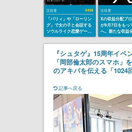
6468
注目度
注目度
「パリィ」や「ローリン
Xの収益分配プ
グ」で女の子と会話する
が9月7日をもっ
ソウルライク恋愛ゲーム
へ。新たな収益
『小早川さんはソウルラ
「Original Cont
イク』無料公開。返事に
Rewards Prog
失敗すると「YOU
発表
『シュタゲ』15周年イベ
DIED」
「岡部倫太郎のスマホ」を
のアキバを伝える「102
記事へ戻る