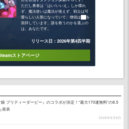
ただし勇者は「はい/いいえ」しか喋れ
ず、魔法使いは魔法が使えず、戦士は可
愛らしい人形になっていて、僧侶は██を
崇拝しています。誰を救うのかを選ぶの
は、あなたです。
リリース日：2026年第4四半期
Steamストアページ
娘 プリティーダービー』のコラボが決定！“最大170連無料”の8.5
も発表
2026年8月8日