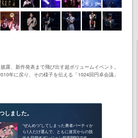
曲を披露、新作発表まで飛び出す超ボリュームイベント。
2010年に戻り、その様子を伝える「1024回円卓会議」
つしました。
“ぜんめつ”してしまった勇者パーティか
ら1人だけ選んで、ともに迷宮からの脱
出を目指すダンジョン探索RPGです。