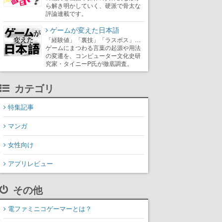
ら解き明かしていく、硬派で骨太な
評論連載です。
ゲームが変えた日本語
「経験値」「裏技」「ラスボス」…
ゲームにまつわる言葉の起源や用法
の変遷を、コンピューター文化史研
究家・タイニーP氏が徹底調査。
カテゴリ
特集記事
マンガ
女性向け
アプリレビュー
その他
電ファミニコゲーマーとは？