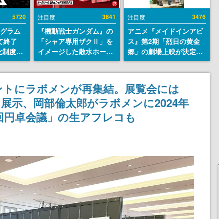
5720
3641
3476
注目度
注目度
ログラム
『機動戦士ガンダム』の
アニメ『メイドインアビ
て終了
「シャア専用ザクⅡ」を
ス』第2期「烈日の黄金
化制度
イメージした散水ホース
郷」の劇場上映が決定！
ent
リールが予約開始。本体
レグ役・伊瀬茉莉也さん
ram」を
にはシャアのパーソナル
らが登壇する舞台挨拶も
マークやジオン公国軍の
実施
ントにラボメンが再集結。展覧会には
エンブレム、型式番号な
展示、岡部倫太郎がラボメンに2024年
どを配置
4回円卓会議」の生アフレコも