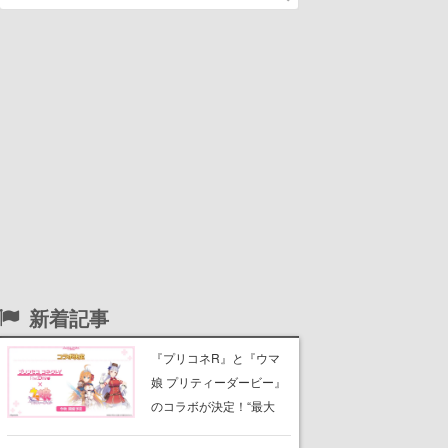
新着記事
『プリコネR』と『ウマ
娘 プリティーダービー』
のコラボが決定！“最大
170連無料”の8.5周年キャ