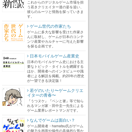
これからのデジタルゲーム市場を担
う若きクリエイター達の姿を追い、
彼らのルーツと情熱を探っていきま
す。
ゲーム世代の作家たち
ゲームに多大な影響を受けた作家さ
んに取材し、ゲームが日本のコンテ
ンツ産業やカルチャーに与えた影響
を探る企画です。
日本モバイルゲーム産業史
日本のモバイルゲーム史における主
要なトピック・タイトルを網羅する
ほか、開発者へのインタビューや識
者による解説を掲載。約20年の歴史
が一望できる決定版！
若ゲのいたり〜ゲームクリエ
イターの青春〜
『うつヌケ』『ペンと箸』等で知ら
れるマンガ家・田中圭一先生による
ゲーム業界レポートマンガです。
なんでゲームは面白い？
ゲーム開発者・hamatsu氏がゲーム
の魅力を画面や操作の具体的な形か