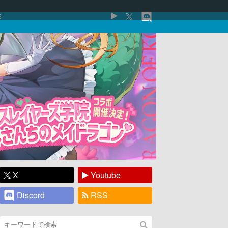
5
X
Youtube
Discord
RSS