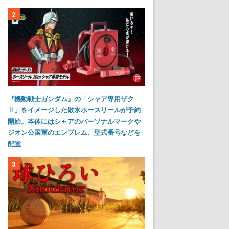
2
『機動戦士ガンダム』の「シャア専用ザク
Ⅱ」をイメージした散水ホースリールが予約
開始。本体にはシャアのパーソナルマークや
ジオン公国軍のエンブレム、型式番号などを
配置
3