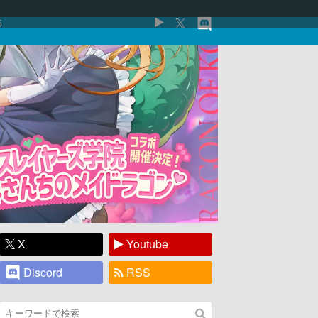
5
X
Youtube
Discord
RSS