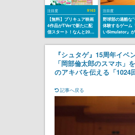
9163
注目度
注目度
【無料】プリキュア映画
野球部の過酷な“
4作品がTVerで新たに配
体験するゲーム
信スタート！なんと2018
いSimulator
年～2024年の映画ほぼす
のウィッシュリ
べてが見放題に、ぶっち
とにチェコ語に
ゃけありえないラインナ
SNSで話題に。
『シュタゲ』15周年イベ
ップ
ダム・カム』開
「岡部倫太郎のスマホ」を
ェコのプロ野球
称賛の声
のアキバを伝える「102
記事へ戻る