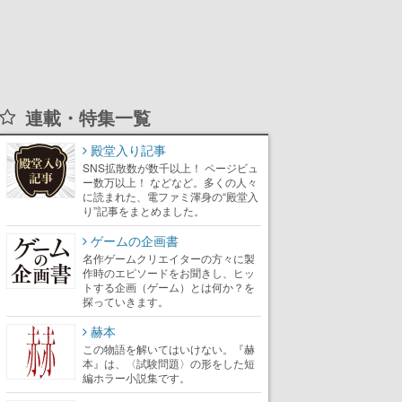
連載・特集一覧
殿堂入り記事
SNS拡散数が数千以上！ ページビュ
ー数万以上！ などなど。多くの人々
に読まれた、電ファミ渾身の“殿堂入
り”記事をまとめました。
ゲームの企画書
名作ゲームクリエイターの方々に製
作時のエピソードをお聞きし、ヒッ
トする企画（ゲーム）とは何か？を
探っていきます。
赫本
この物語を解いてはいけない。『赫
本』は、〈試験問題〉の形をした短
編ホラー小説集です。