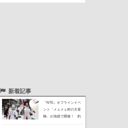
新着記事
『NTE』オフラインイベ
ント「メェメェ村の大冒
険」が池袋で開催！ 釣
りや麻雀、公式レイヤー