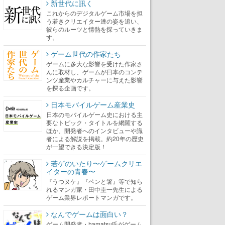
新世代に訊く
これからのデジタルゲーム市場を担
う若きクリエイター達の姿を追い、
彼らのルーツと情熱を探っていきま
す。
ゲーム世代の作家たち
ゲームに多大な影響を受けた作家さ
んに取材し、ゲームが日本のコンテ
ンツ産業やカルチャーに与えた影響
を探る企画です。
日本モバイルゲーム産業史
日本のモバイルゲーム史における主
要なトピック・タイトルを網羅する
ほか、開発者へのインタビューや識
者による解説を掲載。約20年の歴史
が一望できる決定版！
若ゲのいたり〜ゲームクリエ
イターの青春〜
『うつヌケ』『ペンと箸』等で知ら
れるマンガ家・田中圭一先生による
ゲーム業界レポートマンガです。
なんでゲームは面白い？
ゲーム開発者・hamatsu氏がゲーム