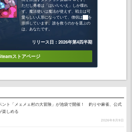
ただし勇者は「はい/いいえ」しか喋れ
ず、魔法使いは魔法が使えず、戦士は可
愛らしい人形になっていて、僧侶は██を
崇拝しています。誰を救うのかを選ぶの
は、あなたです。
リリース日：2026年第4四半期
Steamストアページ
イベント「メェメェ村の大冒険」が池袋で開催！ 釣りや麻雀、公式
が楽しめる
2026年8月9日