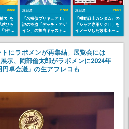
3388
2783
2651
注目度
注目度
補欠”を
『名探偵プリキュア！』
『機動戦士ガンダム』の
『球ひろ
謎の怪盗「デッチ・アゲ
「シャア専用ザクⅡ」を
』が「1件」
イン」の担当キャストは
イメージした散水ホース
ストをも
天﨑滉平さんと判明。
リールが予約開始。本体
対応し
『Re:ゼロから始める異
にはシャアのパーソナル
『キング
世界生活』オットー役、
マークやジオン公国軍の
ントにラボメンが再集結。展覧会には
発元やチ
『ヒプノシスマイク』山
エンブレム、型式番号な
展示、岡部倫太郎がラボメンに2024年
選手から
田三郎役など
どを配置
4回円卓会議」の生アフレコも