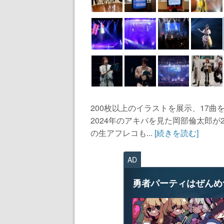
200枚以上のイラストを展示、17
2024年のアキバを見た岡部倫太郎が
の生アフレコも...
[続きを読む]
AD
勇者パーティはぜんめ