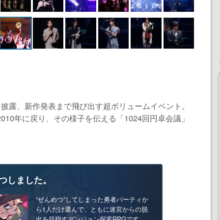
曲を披露、新作発表まで飛び出す超ボリュームイベント。
2010年に戻り、その様子を伝える「1024回円卓会議」
つしました。
“ぜんめつ”してしまった勇者パーティか
ら1人だけ選んで、ともに迷宮からの脱
出を目指すダンジョン探索RPGです。