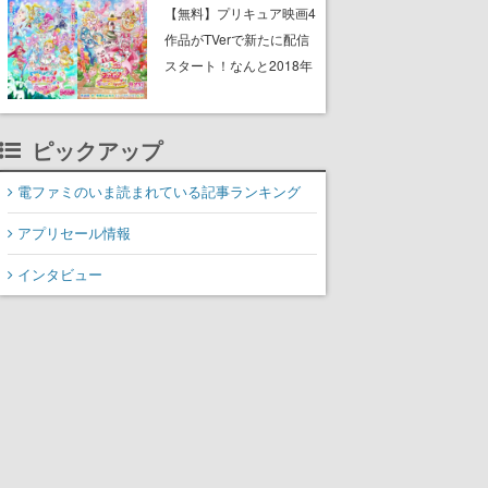
と影鬼ごっこが楽しめる
【無料】プリキュア映画4
作品がTVerで新たに配信
スタート！なんと2018年
～2024年の映画ほぼすべ
てが見放題に、ぶっちゃ
ピックアップ
けありえないラインナッ
プ
電ファミのいま読まれている記事ランキング
アプリセール情報
インタビュー