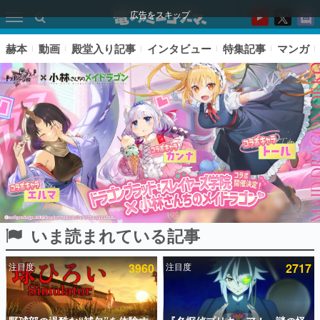
広告をスキップ
赫本
動画
殿堂入り記事
インタビュー
特集記事
マンガ
いま読まれている記事
ピックアップ
注目度
3960
注目度
2717
電ファミのいま読まれている記事ランキング
アプリセール情報