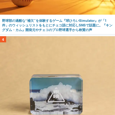
野球部の過酷な“補欠”を体験するゲーム『球ひろいSimulator』が「1
件」のウィッシュリストをもとにチェコ語に対応しSNSで話題に。『キン
グダム・カム』開発元やチェコのプロ野球選手から称賛の声
4