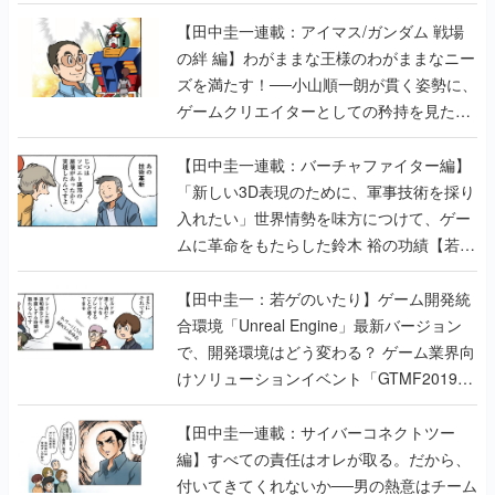
【田中圭一連載：アイマス/ガンダム 戦場
の絆 編】わがままな王様のわがままなニー
ズを満たす！──小山順一朗が貫く姿勢に、
ゲームクリエイターとしての矜持を見た
【若ゲのいたり最終回】
【田中圭一連載：バーチャファイター編】
「新しい3D表現のために、軍事技術を採り
入れたい」世界情勢を味方につけて、ゲー
ムに革命をもたらした鈴木 裕の功績【若ゲ
のいたり】
【田中圭一：若ゲのいたり】ゲーム開発統
合環境「Unreal Engine」最新バージョン
で、開発環境はどう変わる？ ゲーム業界向
けソリューションイベント「GTMF2019」
に行って、より理解を深めよう【PR】
【田中圭一連載：サイバーコネクトツー
編】すべての責任はオレが取る。だから、
付いてきてくれないか──男の熱意はチーム