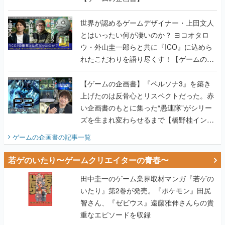
世界が認めるゲームデザイナー・上田文人
とはいったい何が凄いのか？ ヨコオタロ
ウ・外山圭一郎らと共に『ICO』に込めら
れたこだわりを語り尽くす！【ゲームの企
画書】
【ゲームの企画書】『ペルソナ3』を築き
上げたのは反骨心とリスペクトだった。赤
い企画書のもとに集った“愚連隊”がシリー
ズを生まれ変わらせるまで【橋野桂インタ
ビュー】
ゲームの企画書
の記事一覧
若ゲのいたり〜ゲームクリエイターの青春〜
田中圭一のゲーム業界取材マンガ『若ゲの
いたり』第2巻が発売。『ポケモン』田尻
智さん、『ゼビウス』遠藤雅伸さんらの貴
重なエピソードを収録