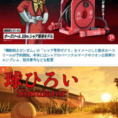
『機動戦士ガンダム』の「シャア専用ザクⅡ」をイメージした散水ホース
リールが予約開始。本体にはシャアのパーソナルマークやジオン公国軍の
エンブレム、型式番号などを配置
3