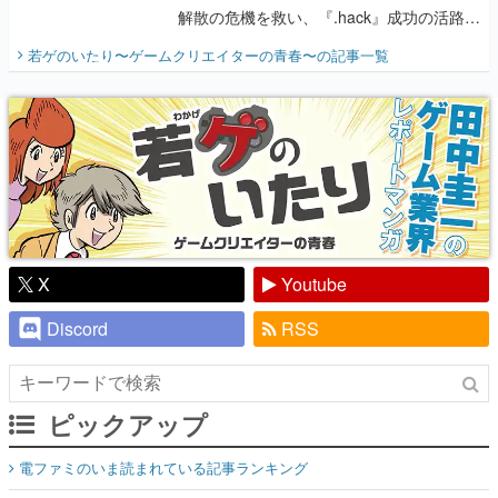
解散の危機を救い、『.hack』成功の活路を
開く。業界の快男児・松山 洋に流れる血は
若ゲのいたり〜ゲームクリエイターの青春〜
の記事一覧
『少年ジャンプ』色だった【若ゲのいた
り】
X
Youtube
Discord
RSS
ピックアップ
電ファミのいま読まれている記事ランキング