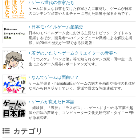
ゲーム世代の作家たち
ゲームに多大な影響を受けた作家さんに取材し、ゲームが日本
のコンテンツ産業やカルチャーに与えた影響を探る企画です。
日本モバイルゲーム産業史
日本のモバイルゲーム史における主要なトピック・タイトルを
網羅するほか、開発者へのインタビューや識者による解説を掲
載。約20年の歴史が一望できる決定版！
若ゲのいたり〜ゲームクリエイターの青春〜
『うつヌケ』『ペンと箸』等で知られるマンガ家・田中圭一先
生によるゲーム業界レポートマンガです。
なんでゲームは面白い？
ゲーム開発者・hamatsu氏がゲームの魅力を画面や操作の具体的
な形から解き明かしていく、硬派で骨太な評論連載です。
ゲームが変えた日本語
「経験値」「裏技」「ラスボス」… ゲームにまつわる言葉の起
源や用法の変遷を、コンピューター文化史研究家・タイニーP氏
が徹底調査。
カテゴリ