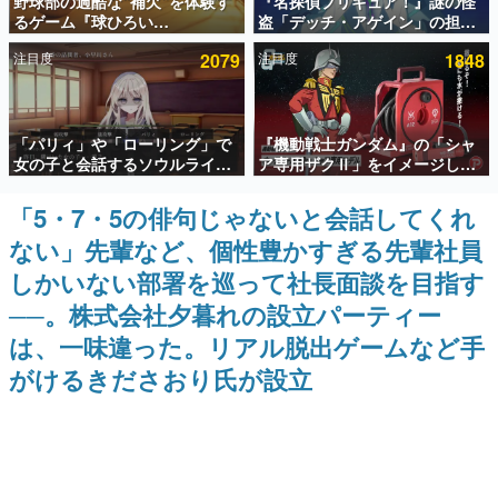
野球部の過酷な“補欠”を体験す
『名探偵プリキュア！』謎の怪
るゲーム『球ひろい
盗「デッチ・アゲイン」の担当
インタビュー
Simulator』が「1件」のウィッ
キャストは天﨑滉平さんと判
注目度
2079
注目度
1848
シュリストをもとにチェコ語に
明。『Re:ゼロから始める異世
連載・特集一覧
対応しSNSで話題に。『キング
界生活』オットー役、『ヒプノ
ダム・カム』開発元やチェコの
シスマイク』山田三郎役など
プロ野球選手から称賛の声
殿堂入り記事
「パリィ」や「ローリング」で
『機動戦士ガンダム』の「シャ
SNS拡散数が数千以上！ ページビュー数万以上！ などな
ど。多くの人々に読まれた、電ファミ渾身の“殿堂入り”記
女の子と会話するソウルライク
ア専用ザクⅡ」をイメージした
事をまとめました。
恋愛ゲーム『小早川さんはソウ
散水ホースリールが予約開始。
ルライク』無料公開。返事に失
本体にはシャアのパーソナルマ
「5・7・5の俳句じゃないと会話してくれ
ゲームの企画書
敗すると「YOU DIED」
ークやジオン公国軍のエンブレ
名作ゲームクリエイターの方々に製作時のエピソードをお
ない」先輩など、個性豊かすぎる先輩社員
ム、型式番号などを配置
聞きし、ヒットする企画（ゲーム）とは何か？を探ってい
きます。
しかいない部署を巡って社長面談を目指す
赫本
──。株式会社夕暮れの設立パーティー
この物語を解いてはいけない。『赫本』は、〈試験問題〉
は、一味違った。リアル脱出ゲームなど手
の形をした短編ホラー小説集です。
がけるきださおり氏が設立
新世代に訊く
これからのデジタルゲーム市場を担う若きクリエイター達
の姿を追い、彼らのルーツと情熱を探っていきます。
ゲーム世代の作家たち
ゲームに多大な影響を受けた作家さんに取材し、ゲームが