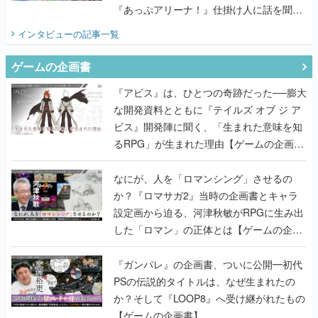
『あっぷアリーナ！』仕掛け人に話を聞い
てみた
インタビュー
の記事一覧
ゲームの企画書
『アビス』は、ひとつの奇跡だった──膨大
な開発資料とともに『テイルズ オブ ジ ア
ビス』開発陣に聞く、「生まれた意味を知
るRPG」が生まれた理由【ゲームの企画
書】
なにが、人を「ロマンシング」させるの
か？『ロマサガ2』当時の企画書とキャラ
設定画から迫る、河津秋敏がRPGに生み出
した「ロマン」の正体とは【ゲームの企画
書】
『ガンパレ』の企画書、ついに公開━初代
PSの伝説的タイトルは、なぜ生まれたの
か？そして『LOOP8』へ受け継がれたもの
【ゲームの企画書】