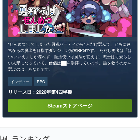
“ぜんめつ”してしまった勇者パーティから1人だけ選んで、ともに迷
宮からの脱出を目指すダンジョン探索RPGです。 ただし勇者は「は
い/いいえ」しか喋れず、魔法使いは魔法が使えず、戦士は可愛らし
い人形になっていて、僧侶は██を崇拝しています。誰を救うのかを
選ぶのは、あなたです。
インディー
RPG
リリース日：2026年第4四半期
Steamストアページ
ランキング