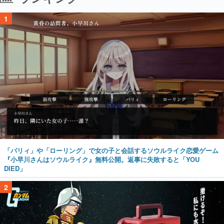
1
「パリィ」や「ローリング」で女の子と会話するソウルライク恋愛ゲーム
『小早川さんはソウルライク』無料公開。返事に失敗すると「YOU
DIED」
2