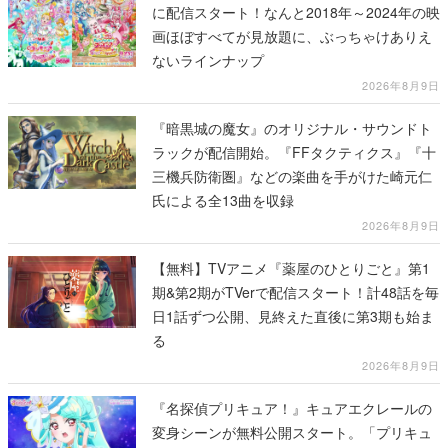
に配信スタート！なんと2018年～2024年の映
画ほぼすべてが見放題に、ぶっちゃけありえ
ないラインナップ
2026年8月9日
『暗黒城の魔女』のオリジナル・サウンドト
ラックが配信開始。『FFタクティクス』『十
三機兵防衛圏』などの楽曲を手がけた崎元仁
氏による全13曲を収録
2026年8月9日
【無料】TVアニメ『薬屋のひとりごと』第1
期&第2期がTVerで配信スタート！計48話を毎
日1話ずつ公開、見終えた直後に第3期も始ま
る
2026年8月9日
『名探偵プリキュア！』キュアエクレールの
変身シーンが無料公開スタート。「プリキュ