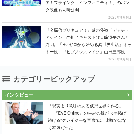
ア！フライング・インフィニティ！」のバン
ク映像も同時公開
2026年8月9日
『名探偵プリキュア！』謎の怪盗「デッチ・
アゲイン」の担当キャストは天﨑滉平さんと
判明。『Re:ゼロから始める異世界生活』オッ
トー役、『ヒプノシスマイク』山田三郎役な
ど
2026年8月9日
カテゴリーピックアップ
インタビュー
「現実より意味のある仮想世界を作る」
──『EVE Online』の生みの親が18年掲げ
続ける”クレイジーな宣言”は、比喩ではな
く本気だった