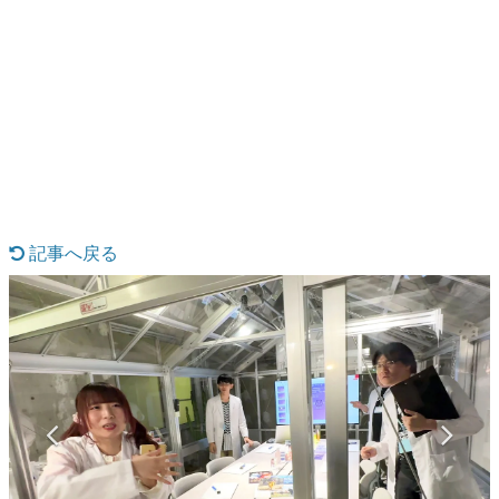
日本のコンテンツ産業やカルチャーに与えた影響を探る企
画です。
日本モバイルゲーム産業史
日本のモバイルゲーム史における主要なトピック・タイト
ルを網羅するほか、開発者へのインタビューや識者による
解説を掲載。約20年の歴史が一望できる決定版！
若ゲのいたり〜ゲームクリエイターの青春〜
『うつヌケ』『ペンと箸』等で知られるマンガ家・田中圭
一先生によるゲーム業界レポートマンガです。
記事へ戻る
なんでゲームは面白い？
ゲーム開発者・hamatsu氏がゲームの魅力を画面や操作の
具体的な形から解き明かしていく、硬派で骨太な評論連載
です。
ゲームが変えた日本語
「経験値」「裏技」「ラスボス」… ゲームにまつわる言葉
の起源や用法の変遷を、コンピューター文化史研究家・タ
イニーP氏が徹底調査。
カテゴリ
特集記事