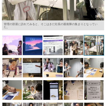
マンガ
5 / 25
女性向け
管理の部屋に訪れてみると、そこはきだ社長の親衛隊の集まりとなってい
アプリレビュー
た。
その他
電ファミニコゲーマーとは？
運営：株式会社マレ