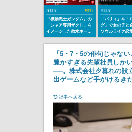
6215
注目度
注目度
『機動戦士ガンダム』の
「パリィ」や「
「シャア専用ザクⅡ」を
グ」で女の子と
イメージした散水ホース
ソウルライク恋
リールが予約開始。本体
『小早川さんは
にはシャアのパーソナル
イク』無料公開
マークやジオン公国軍の
失敗すると「YO
「5・7・5の俳句じゃな
エンブレム、型式番号な
DIED」
豊かすぎる先輩社員しか
どを配置
──。株式会社夕暮れの設
出ゲームなど手がけるき
記事へ戻る