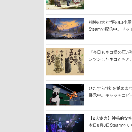
相棒の犬と“夢の山小屋”
Steamで配信中。ド
『今日もネコ様の圧が
ンツンしたネコたちと
ひたすら“靴”を舐めま
展示中。キャッチコピ
開設され、2026年リ
【2人協力】神秘的な空間でパ
本日8月8日Steam
ームを探索しながら脱