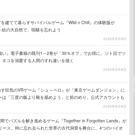
を建てて暮らすサバイバルゲーム『Wild n Chill』の体験版が
ット絵の大自然で、喧騒を忘れよう
2026年8月8日
強い』電子書籍の既刊1～2巻が「30％オフ」でお得に。ジト目でツ
、ネコを溺愛する人間のすれ違いを描く
2026年8月8日
わす狂気のVRゲーム『シュ～ペロ』が「東京ゲームダンジョン」に
ーは「三度の飯より靴を舐めよう」と前のめり。公式アカウントも
リースに向けて開発中
2026年8月8日
ズルを解き進めるゲーム『Together in Forgotten Lands』が
でリリース。時に忘れ去られた世界の古代洞窟を舞台に、4つのバイオ
出を目指す