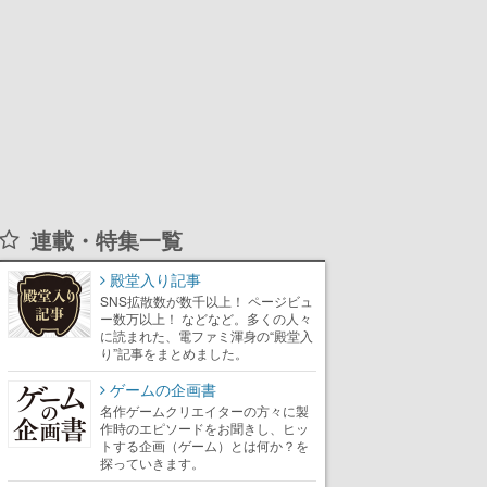
連載・特集一覧
殿堂入り記事
SNS拡散数が数千以上！ ページビュ
ー数万以上！ などなど。多くの人々
に読まれた、電ファミ渾身の“殿堂入
り”記事をまとめました。
ゲームの企画書
名作ゲームクリエイターの方々に製
作時のエピソードをお聞きし、ヒッ
トする企画（ゲーム）とは何か？を
探っていきます。