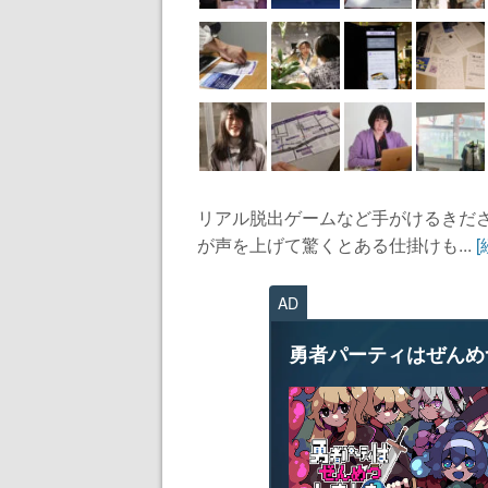
リアル脱出ゲームなど手がけるきだ
が声を上げて驚くとある仕掛けも...
AD
勇者パーティはぜんめ