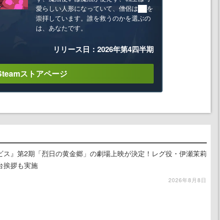
愛らしい人形になっていて、僧侶は██を
崇拝しています。誰を救うのかを選ぶの
は、あなたです。
リリース日：2026年第4四半期
Steamストアページ
ビス』第2期「烈日の黄金郷」の劇場上映が決定！レグ役・伊瀬茉莉
台挨拶も実施
2026年8月8日