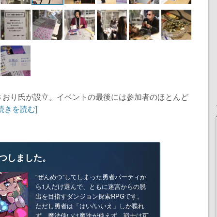
さおり氏が設立。イベントの最後には参加者のほとんど
[続きを読む]
つしました。
“ぜんめつ”してしまった勇者パーティか
ら1人だけ選んで、ともに迷宮からの脱
出を目指すダンジョン探索RPGです。
ただし勇者は「はい/いいえ」しか喋れ
ず、魔法使いは魔法が使えず、戦士は可