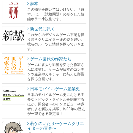
赫本
この物語を解いてはいけない。『赫
本』は、〈試験問題〉の形をした短
編ホラー小説集です。
新世代に訊く
これからのデジタルゲーム市場を担
う若きクリエイター達の姿を追い、
彼らのルーツと情熱を探っていきま
す。
ゲーム世代の作家たち
ゲームに多大な影響を受けた作家さ
んに取材し、ゲームが日本のコンテ
ンツ産業やカルチャーに与えた影響
を探る企画です。
日本モバイルゲーム産業史
日本のモバイルゲーム史における主
要なトピック・タイトルを網羅する
ほか、開発者へのインタビューや識
者による解説を掲載。約20年の歴史
が一望できる決定版！
若ゲのいたり〜ゲームクリエ
イターの青春〜