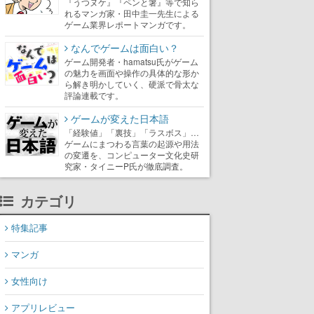
『うつヌケ』『ペンと箸』等で知ら
れるマンガ家・田中圭一先生による
ゲーム業界レポートマンガです。
なんでゲームは面白い？
ゲーム開発者・hamatsu氏がゲーム
の魅力を画面や操作の具体的な形か
ら解き明かしていく、硬派で骨太な
評論連載です。
ゲームが変えた日本語
「経験値」「裏技」「ラスボス」…
ゲームにまつわる言葉の起源や用法
の変遷を、コンピューター文化史研
究家・タイニーP氏が徹底調査。
カテゴリ
特集記事
マンガ
女性向け
アプリレビュー