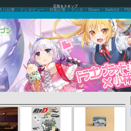
広告をスキップ
入り記事
インタビュー
特集記事
マンガ
Steam
Switch2
PS