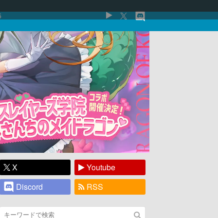
5
X
Youtube
Discord
RSS