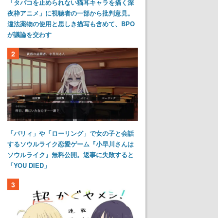
「タバコを止められない猫耳キャラを描く深
夜枠アニメ」に視聴者の一部から批判意見。
違法薬物の使用と思しき描写も含めて、BPO
が議論を交わす
2
「パリィ」や「ローリング」で女の子と会話
するソウルライク恋愛ゲーム『小早川さんは
ソウルライク』無料公開。返事に失敗すると
「YOU DIED」
3