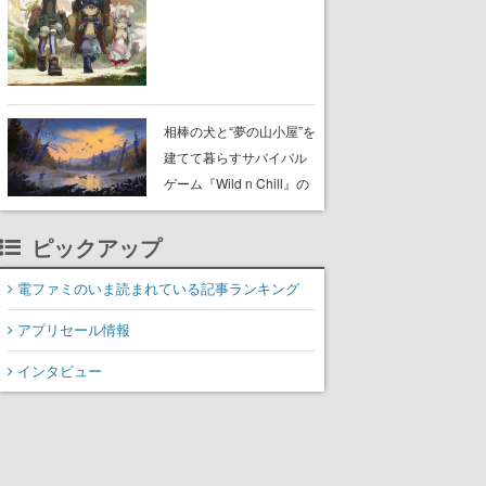
らが登壇する舞台挨拶も
実施
相棒の犬と“夢の山小屋”を
建てて暮らすサバイバル
ゲーム『Wild n Chill』の
体験版がSteamで配信
中。ドット絵の大自然
ピックアップ
で、喧騒を忘れよう
電ファミのいま読まれている記事ランキング
アプリセール情報
インタビュー