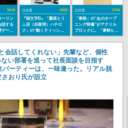
5016
2926
2783
注目度
注目度
ローリン
『頭文字D』「藤原とう
「東映」の“あのオープ
会話する
ふ店（自家用）ハチロ
ニング映像”がアクリル
愛ゲーム
ク」の“動くティッシュ
ブロックに。「東映ヒス
ソウルラ
ケース”が買えるポップ
トリカル グッズコレクシ
。返事に
アップショップが開催
ョン」が8月下旬より発
U
へ。マンガの舞台である
売
いと会話してくれない」先輩など、個性
群馬の「イオンモール高
いない部署を巡って社長面談を目指す
崎」にて、8月11日から8
月20日までの期間限定で
立パーティーは、一味違った。リアル脱
開催予定
ださおり氏が設立