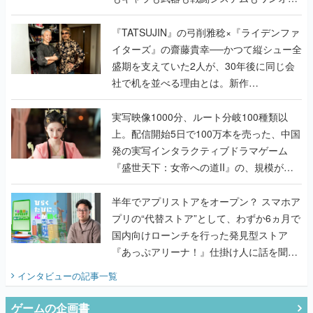
で作り込まれた理由を両ディレクターに聞
く
『TATSUJIN』の弓削雅稔×『ライデンファ
イターズ』の齋藤貴幸──かつて縦シュー全
盛期を支えていた2人が、30年後に同じ会
社で机を並べる理由とは。新作
『TATSUJIN EXTREME』で初タッグを組
んだレジェンド2人に訊く開発秘話
実写映像1000分、ルート分岐100種類以
上。配信開始5日で100万本を売った、中国
発の実写インタラクティブドラマゲーム
『盛世天下：女帝への道II』の、規模が違
うこだわりをプロデューサーに聞いた
半年でアプリストアをオープン？ スマホア
プリの“代替ストア”として、わずか6ヵ月で
国内向けローンチを行った発見型ストア
『あっぷアリーナ！』仕掛け人に話を聞い
てみた
インタビュー
の記事一覧
ゲームの企画書