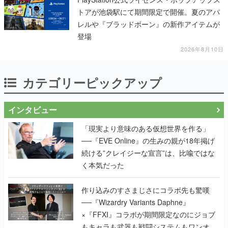
トアが池袋駅にて期間限定で開催。夏のアパ
レルや『ブラッドボーン』の新作アイテムが
登場
2026年8月10日
カテゴリーピックアップ
インタビュー
「現実より意味のある仮想世界を作る」
──『EVE Online』の生みの親が18年掲げ
続ける”クレイジーな宣言”は、比喩ではな
く本気だった
作り込みのすさまじさにコラボ先も驚嘆
──『Wizardry Variants Daphne』
×『FFXI』コラボが期間限定なのにジョブ
もキャラも武器も戦闘システムもワンオフ