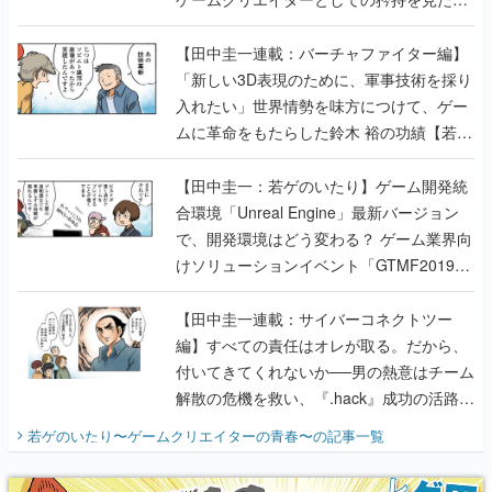
【若ゲのいたり最終回】
【田中圭一連載：バーチャファイター編】
「新しい3D表現のために、軍事技術を採り
入れたい」世界情勢を味方につけて、ゲー
ムに革命をもたらした鈴木 裕の功績【若ゲ
のいたり】
【田中圭一：若ゲのいたり】ゲーム開発統
合環境「Unreal Engine」最新バージョン
で、開発環境はどう変わる？ ゲーム業界向
けソリューションイベント「GTMF2019」
に行って、より理解を深めよう【PR】
【田中圭一連載：サイバーコネクトツー
編】すべての責任はオレが取る。だから、
付いてきてくれないか──男の熱意はチーム
解散の危機を救い、『.hack』成功の活路を
開く。業界の快男児・松山 洋に流れる血は
若ゲのいたり〜ゲームクリエイターの青春〜
の記事一覧
『少年ジャンプ』色だった【若ゲのいた
り】