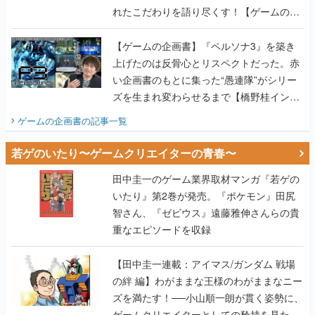
れたこだわりを語り尽くす！【ゲームの企
画書】
【ゲームの企画書】『ペルソナ3』を築き
上げたのは反骨心とリスペクトだった。赤
い企画書のもとに集った“愚連隊”がシリー
ズを生まれ変わらせるまで【橋野桂インタ
ビュー】
ゲームの企画書
の記事一覧
若ゲのいたり〜ゲームクリエイターの青春〜
田中圭一のゲーム業界取材マンガ『若ゲの
いたり』第2巻が発売。『ポケモン』田尻
智さん、『ゼビウス』遠藤雅伸さんらの貴
重なエピソードを収録
【田中圭一連載：アイマス/ガンダム 戦場
の絆 編】わがままな王様のわがままなニー
ズを満たす！──小山順一朗が貫く姿勢に、
ゲームクリエイターとしての矜持を見た