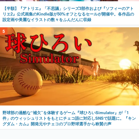
【半額】『アトリエ』「不思議」シリーズ3部作および『ソフィーのアト
リエ2』公式画集のKindle版が50%オフとなるセールが開催中。各作品の
設定画や美麗なイラストの数々をふんだんに収録
5
野球部の過酷な“補欠”を体験するゲーム『球ひろいSimulator』が「1
件」のウィッシュリストをもとにチェコ語に対応しSNSで話題に。『キン
グダム・カム』開発元やチェコのプロ野球選手から称賛の声