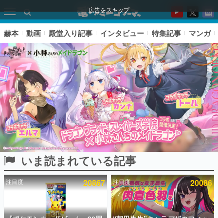
広告をスキップ
赫本
動画
殿堂入り記事
インタビュー
特集記事
マンガ
いま読まれている記事
ピックアップ
注目度
20867
注目度
20086
電ファミのいま読まれている記事ランキング
アプリセール情報