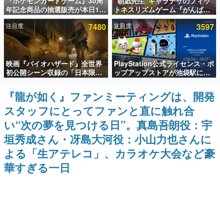
『ポケモンカードゲーム』30周
“朝凪先生”キャラデザのフィッ
年記念商品の抽選販売が本日12
トネスリズムゲーム『がんば
インタビュー
時より開始。拡張パック「30th
れ！チアリズム』Steamストア
注目度
7480
注目度
3597
CELEBRATION」のボックス
ページが公開。キャラクターの
連載・特集一覧
に、「プレミアムデッキセット
CVは陽向葵ゅかさん
エーフィ・ブラッキー」
「FUTURISTIC BOX」の計3商
殿堂入り記事
品
映画『バイオハザード』全世界
PlayStation公式ライセンス・ポ
SNS拡散数が数千以上！ ページビュー数万以上！ などな
ど。多くの人々に読まれた、電ファミ渾身の“殿堂入り”記
初公開シーン収録の「日本限
ップアップストアが池袋駅にて
事をまとめました。
定」予告映像が解禁。バイオの
期間限定で開催。夏のアパレル
日（8月10日）にあわせて、
や『ブラッドボーン』の新作ア
『龍が如く』ファンミーティングは、開発
ゲームの企画書
「ラクーンシティ総合病院」へ
イテムが登場
名作ゲームクリエイターの方々に製作時のエピソードをお
スタッフにとってファンと直に触れ合
行く配達人の姿が披露
聞きし、ヒットする企画（ゲーム）とは何か？を探ってい
きます。
い“次の夢を見つける日”。真島吾朗役：宇
赫本
垣秀成さん・冴島大河役：小山力也さんに
この物語を解いてはいけない。『赫本』は、〈試験問題〉
よる「生アテレコ」、カラオケ大会など豪
の形をした短編ホラー小説集です。
華すぎる一日
新世代に訊く
これからのデジタルゲーム市場を担う若きクリエイター達
の姿を追い、彼らのルーツと情熱を探っていきます。
ゲーム世代の作家たち
ゲームに多大な影響を受けた作家さんに取材し、ゲームが