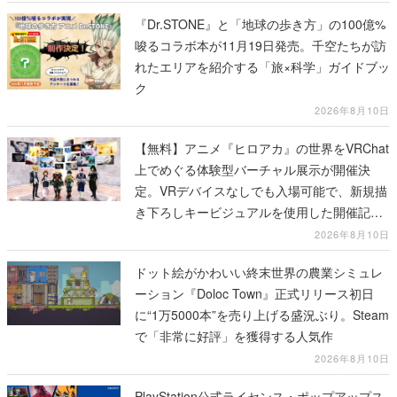
『Dr.STONE』と「地球の歩き方」の100億%
唆るコラボ本が11月19日発売。千空たちが訪
れたエリアを紹介する「旅×科学」ガイドブッ
ク
2026年8月10日
【無料】アニメ『ヒロアカ』の世界をVRChat
上でめぐる体験型バーチャル展示が開催決
定。VRデバイスなしでも入場可能で、新規描
き下ろしキービジュアルを使用した開催記念
グッズも販売
2026年8月10日
ドット絵がかわいい終末世界の農業シミュレ
ーション『Doloc Town』正式リリース初日
に“1万5000本”を売り上げる盛況ぶり。Steam
で「非常に好評」を獲得する人気作
2026年8月10日
PlayStation公式ライセンス・ポップアップス