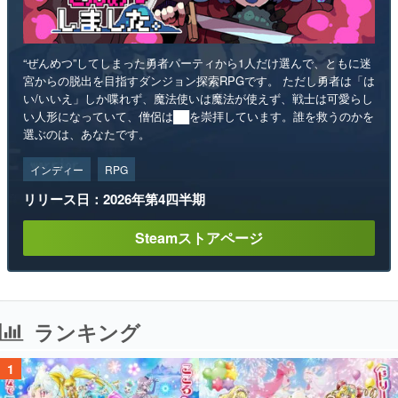
“ぜんめつ”してしまった勇者パーティから1人だけ選んで、ともに迷
宮からの脱出を目指すダンジョン探索RPGです。 ただし勇者は「は
い/いいえ」しか喋れず、魔法使いは魔法が使えず、戦士は可愛らし
い人形になっていて、僧侶は██を崇拝しています。誰を救うのかを
選ぶのは、あなたです。
インディー
RPG
リリース日：2026年第4四半期
Steamストアページ
ランキング
1