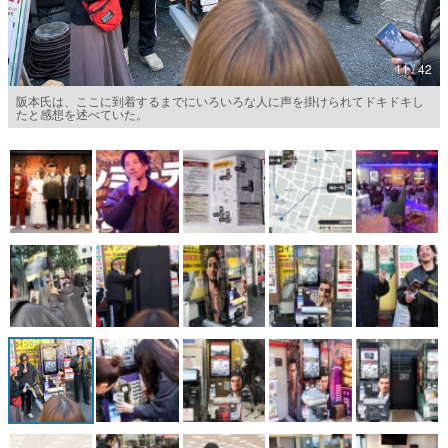
マンガ
11 / 42
女性向け
阪本氏は、ここに到着するまでにいろいろな人に声を掛けられてドキドキし
アプリレビュー
たと感想を述べていた。
その他
電ファミニコゲーマーとは？
運営：株式会社マレ