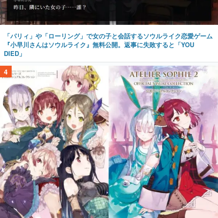
「パリィ」や「ローリング」で女の子と会話するソウルライク恋愛ゲーム
『小早川さんはソウルライク』無料公開。返事に失敗すると「YOU
DIED」
4