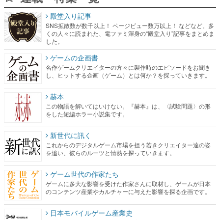
殿堂入り記事
SNS拡散数が数千以上！ ページビュー数万以上！ などなど。多
くの人々に読まれた、電ファミ渾身の“殿堂入り”記事をまとめま
した。
ゲームの企画書
名作ゲームクリエイターの方々に製作時のエピソードをお聞き
し、ヒットする企画（ゲーム）とは何か？を探っていきます。
赫本
この物語を解いてはいけない。『赫本』は、〈試験問題〉の形
をした短編ホラー小説集です。
新世代に訊く
これからのデジタルゲーム市場を担う若きクリエイター達の姿
を追い、彼らのルーツと情熱を探っていきます。
ゲーム世代の作家たち
ゲームに多大な影響を受けた作家さんに取材し、ゲームが日本
のコンテンツ産業やカルチャーに与えた影響を探る企画です。
日本モバイルゲーム産業史