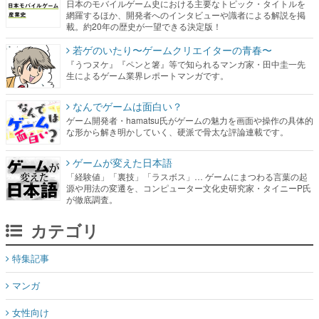
日本のモバイルゲーム史における主要なトピック・タイトルを
網羅するほか、開発者へのインタビューや識者による解説を掲
載。約20年の歴史が一望できる決定版！
若ゲのいたり〜ゲームクリエイターの青春〜
『うつヌケ』『ペンと箸』等で知られるマンガ家・田中圭一先
生によるゲーム業界レポートマンガです。
なんでゲームは面白い？
ゲーム開発者・hamatsu氏がゲームの魅力を画面や操作の具体的
な形から解き明かしていく、硬派で骨太な評論連載です。
ゲームが変えた日本語
「経験値」「裏技」「ラスボス」… ゲームにまつわる言葉の起
源や用法の変遷を、コンピューター文化史研究家・タイニーP氏
が徹底調査。
カテゴリ
特集記事
マンガ
女性向け