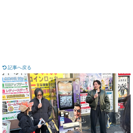
日本のコンテンツ産業やカルチャーに与えた影響を探る企
画です。
日本モバイルゲーム産業史
日本のモバイルゲーム史における主要なトピック・タイト
ルを網羅するほか、開発者へのインタビューや識者による
解説を掲載。約20年の歴史が一望できる決定版！
若ゲのいたり〜ゲームクリエイターの青春〜
『うつヌケ』『ペンと箸』等で知られるマンガ家・田中圭
一先生によるゲーム業界レポートマンガです。
記事へ戻る
なんでゲームは面白い？
ゲーム開発者・hamatsu氏がゲームの魅力を画面や操作の
具体的な形から解き明かしていく、硬派で骨太な評論連載
です。
ゲームが変えた日本語
「経験値」「裏技」「ラスボス」… ゲームにまつわる言葉
の起源や用法の変遷を、コンピューター文化史研究家・タ
イニーP氏が徹底調査。
カテゴリ
特集記事