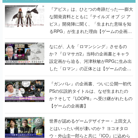
『アビス』は、ひとつの奇跡だった──膨大
な開発資料とともに『テイルズ オブ ジ ア
ビス』開発陣に聞く、「生まれた意味を知
るRPG」が生まれた理由【ゲームの企画
書】
なにが、人を「ロマンシング」させるの
か？『ロマサガ2』当時の企画書とキャラ
設定画から迫る、河津秋敏がRPGに生み出
した「ロマン」の正体とは【ゲームの企画
書】
『ガンパレ』の企画書、ついに公開━初代
PSの伝説的タイトルは、なぜ生まれたの
か？そして『LOOP8』へ受け継がれたもの
【ゲームの企画書】
世界が認めるゲームデザイナー・上田文人
とはいったい何が凄いのか？ ヨコオタロ
ウ・外山圭一郎らと共に『ICO』に込めら