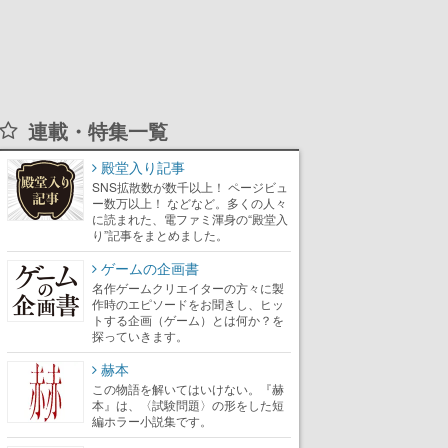
連載・特集一覧
殿堂入り記事
SNS拡散数が数千以上！ ページビュ
ー数万以上！ などなど。多くの人々
に読まれた、電ファミ渾身の“殿堂入
り”記事をまとめました。
ゲームの企画書
名作ゲームクリエイターの方々に製
作時のエピソードをお聞きし、ヒッ
トする企画（ゲーム）とは何か？を
探っていきます。
赫本
この物語を解いてはいけない。『赫
本』は、〈試験問題〉の形をした短
編ホラー小説集です。