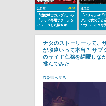
6600
注目度
注目度
『機動戦士ガンダム』の
「パリィ」や「
「シャア専用ザクⅡ」を
グ」で女の子と
イメージした散水ホース
ソウルライク恋
リールが予約開始。本体
『小早川さんは
にはシャアのパーソナル
イク』無料公開
マークやジオン公国軍の
失敗すると「YO
ナタのストーリーって、
エンブレム、型式番号な
DIED」
が段違いって本当？ サブ
どを配置
のサイド任務を網羅しな
挑んでみた
記事へ戻る