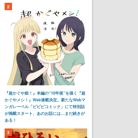
2
『超かぐや姫！』本編の“10年後”を描く『超
かぐやメシ！』Web連載決定。新たなWebマ
ンガレーベル「ビビビコミック」にて特別話
が掲載スタート、あのお話には…まだ続きが
ある！
3