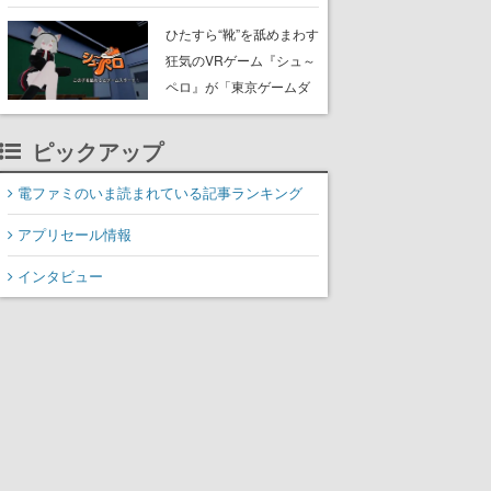
たネコたちと、ネコを溺
愛する人間のすれ違いを
ひたすら“靴”を舐めまわす
描く
狂気のVRゲーム『シュ～
ペロ』が「東京ゲームダ
ンジョン」に展示中。キ
ャッチコピーは「三度の
ピックアップ
飯より靴を舐めよう」と
前のめり。公式アカウン
電ファミのいま読まれている記事ランキング
トも開設され、2026年リ
アプリセール情報
リースに向けて開発中
インタビュー