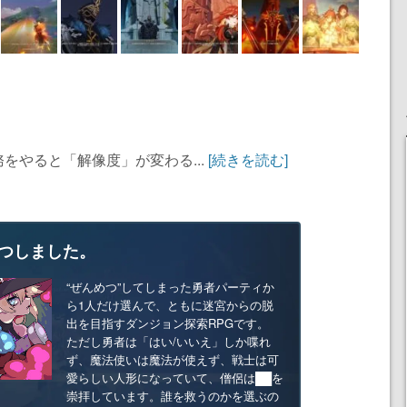
をやると「解像度」が変わる...
[続きを読む]
つしました。
“ぜんめつ”してしまった勇者パーティか
ら1人だけ選んで、ともに迷宮からの脱
出を目指すダンジョン探索RPGです。
ただし勇者は「はい/いいえ」しか喋れ
ず、魔法使いは魔法が使えず、戦士は可
愛らしい人形になっていて、僧侶は██を
崇拝しています。誰を救うのかを選ぶの