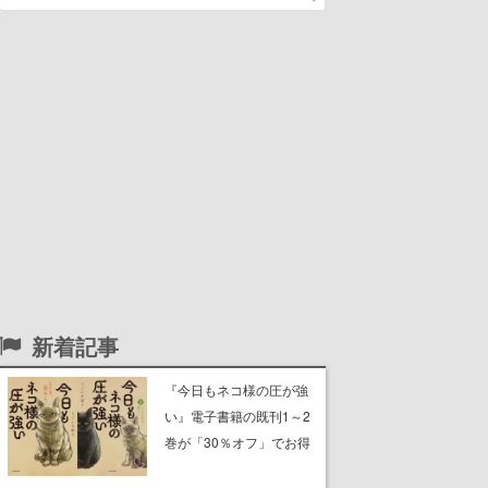
新着記事
『今日もネコ様の圧が強
い』電子書籍の既刊1～2
巻が「30％オフ」でお得
に。ジト目でツンツンし