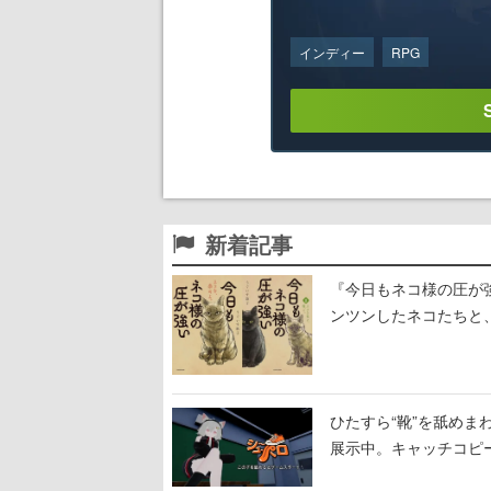
インディー
RPG
新着記事
『今日もネコ様の圧が
ンツンしたネコたちと
ひたすら“靴”を舐めま
展示中。キャッチコピ
開設され、2026年リ