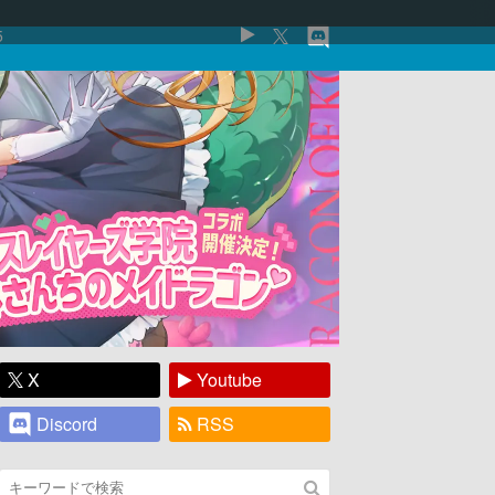
5
X
Youtube
Discord
RSS