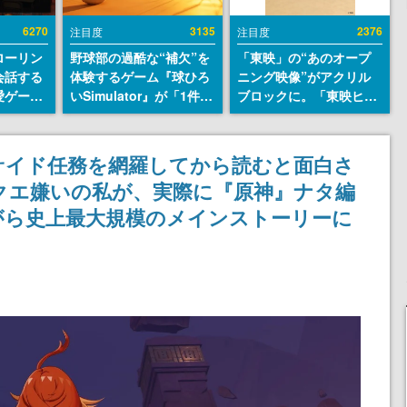
6270
3135
2376
注目度
注目度
ローリン
野球部の過酷な“補欠”を
「東映」の“あのオープ
会話する
体験するゲーム『球ひろ
ニング映像”がアクリル
愛ゲーム
いSimulator』が「1件」
ブロックに。「東映ヒス
ソウルラ
のウィッシュリストをも
トリカル グッズコレクシ
。返事に
とにチェコ語に対応し
ョン」が8月下旬より発
U
SNSで話題に。『キング
売
サイド任務を網羅してから読むと面白さ
ダム・カム』開発元やチ
クエ嫌いの私が、実際に『原神』ナタ編
ェコのプロ野球選手から
称賛の声
がら史上最大規模のメインストーリーに