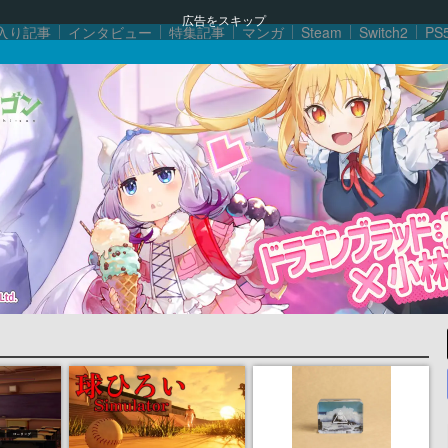
広告をスキップ
入り記事
インタビュー
特集記事
マンガ
Steam
Switch2
PS