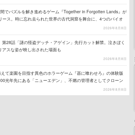
ズルを解き進めるゲーム『Together in Forgotten Lands』が
でリリース。時に忘れ去られた世界の古代洞窟を舞台に、4つのバイオ
出を目指す
2026年8月8日
』第28話「謎の怪盗デッチ・アゲイン」先行カット解禁。泣きぼく
リアスな姿が映し出された場面も
2026年8月8日
を与えて楽園を目指す異色のホラーゲーム『器に喰わせろ』の体験版
700光年先にある「ニューエデン」、不燃の管理者としてクローン
て神に捧げる
2026年8月8日