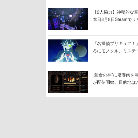
【2人協力】神秘的な空間でパ
本日8月8日Steam
ームを探索しながら脱
『名探偵プリキュア！
ろにモノクル、ミステ
“船倉の神”に培養肉
が配信開始。目的地は
人間を増やし、加工し