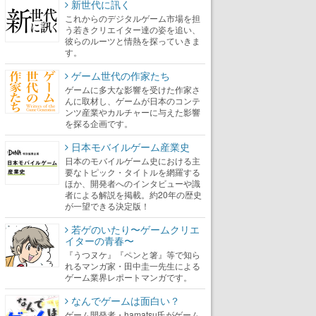
新世代に訊く
これからのデジタルゲーム市場を担
う若きクリエイター達の姿を追い、
彼らのルーツと情熱を探っていきま
す。
ゲーム世代の作家たち
ゲームに多大な影響を受けた作家さ
んに取材し、ゲームが日本のコンテ
ンツ産業やカルチャーに与えた影響
を探る企画です。
日本モバイルゲーム産業史
日本のモバイルゲーム史における主
要なトピック・タイトルを網羅する
ほか、開発者へのインタビューや識
者による解説を掲載。約20年の歴史
が一望できる決定版！
若ゲのいたり〜ゲームクリエ
イターの青春〜
『うつヌケ』『ペンと箸』等で知ら
れるマンガ家・田中圭一先生による
ゲーム業界レポートマンガです。
なんでゲームは面白い？
ゲーム開発者・hamatsu氏がゲーム