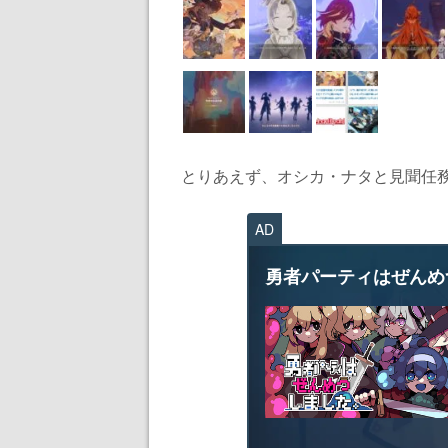
とりあえず、オシカ・ナタと見聞任務
AD
勇者パーティはぜんめ