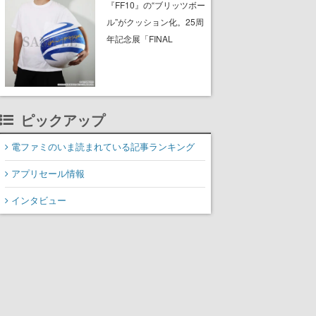
ったチケットで入館でき
『FF10』の“ブリッツボー
ない事例が複数発生
ル”がクッション化。25周
年記念展「FINAL
FANTASY X MUSEUM-幻
光の記憶-」のグッズ情報
が一部公開
ピックアップ
電ファミのいま読まれている記事ランキング
アプリセール情報
インタビュー