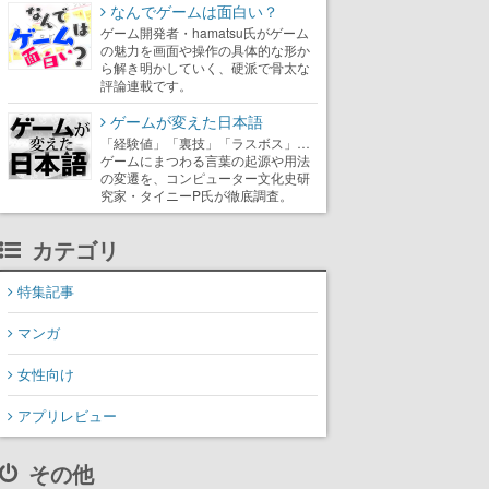
なんでゲームは面白い？
ゲーム開発者・hamatsu氏がゲーム
の魅力を画面や操作の具体的な形か
ら解き明かしていく、硬派で骨太な
評論連載です。
ゲームが変えた日本語
「経験値」「裏技」「ラスボス」…
ゲームにまつわる言葉の起源や用法
の変遷を、コンピューター文化史研
究家・タイニーP氏が徹底調査。
カテゴリ
特集記事
マンガ
女性向け
アプリレビュー
その他