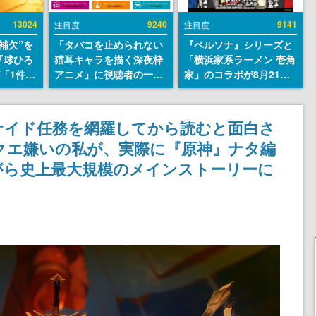
13024
9240
9141
注目度
注目度
補欠”を
「タバコを止められない
『ペルソナ』シリーズと
『球ひろ
猫耳キャラを描く深夜枠
「横浜家系ラーメン 壱角
』が「1件」
アニメ」に視聴者の一部
家」のコラボが8月21日
ストをも
から批判意見。違法薬物
から開催。”はがくれ”風
対応し
の使用と思しき描写も含
とんこつラーメンや、お
『キング
めて、BPOが議論を交わ
いしく食べられるカレー
サイド任務を網羅してから読むと面白さ
発元やチ
す
ラーメンがラインナップ
クエ嫌いの私が、実際に『原神』ナタ編
選手から
がら史上最大規模のメインストーリーに