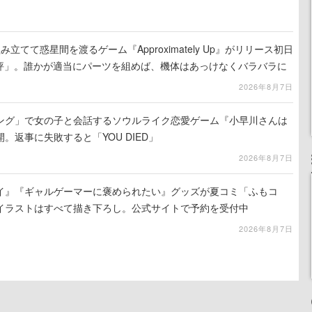
立てて惑星間を渡るゲーム『Approximately Up』がリリース初日
好評」。誰かが適当にパーツを組めば、機体はあっけなくバラバラに
2026年8月7日
ング」で女の子と会話するソウルライク恋愛ゲーム『小早川さんは
。返事に失敗すると「YOU DIED」
2026年8月7日
イ』『ギャルゲーマーに褒められたい』グッズが夏コミ「ふもコ
イラストはすべて描き下ろし。公式サイトで予約を受付中
2026年8月7日