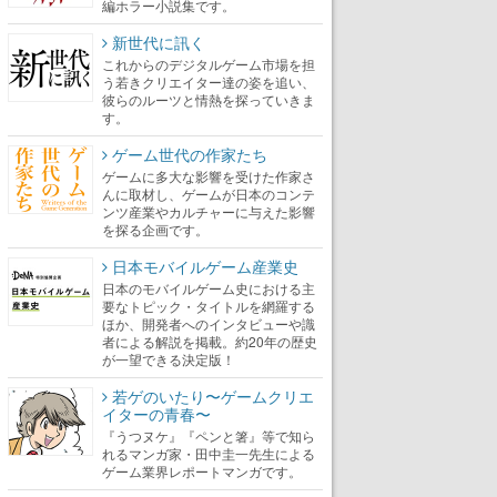
編ホラー小説集です。
新世代に訊く
これからのデジタルゲーム市場を担
う若きクリエイター達の姿を追い、
彼らのルーツと情熱を探っていきま
す。
ゲーム世代の作家たち
ゲームに多大な影響を受けた作家さ
んに取材し、ゲームが日本のコンテ
ンツ産業やカルチャーに与えた影響
を探る企画です。
日本モバイルゲーム産業史
日本のモバイルゲーム史における主
要なトピック・タイトルを網羅する
ほか、開発者へのインタビューや識
者による解説を掲載。約20年の歴史
が一望できる決定版！
若ゲのいたり〜ゲームクリエ
イターの青春〜
『うつヌケ』『ペンと箸』等で知ら
れるマンガ家・田中圭一先生による
ゲーム業界レポートマンガです。