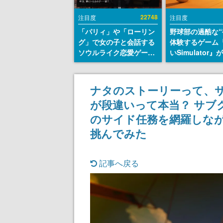
22748
注目度
注目度
「パリィ」や「ローリン
野球部の過酷な“
グ」で女の子と会話する
体験するゲーム
ソウルライク恋愛ゲーム
いSimulator
『小早川さんはソウルラ
のウィッシュリ
イク』無料公開。返事に
とにチェコ語に
失敗すると「YOU
SNSで話題に。
ナタのストーリーって、
DIED」
ダム・カム』開
が段違いって本当？ サブ
ェコのプロ野球
称賛の声
のサイド任務を網羅しな
挑んでみた
記事へ戻る