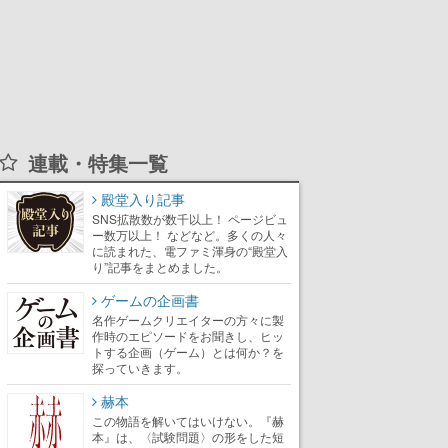
連載・特集一覧
殿堂入り記事
SNS拡散数が数千以上！ ページビュ
ー数万以上！ などなど。多くの人々
に読まれた、電ファミ渾身の“殿堂入
り”記事をまとめました。
ゲームの企画書
名作ゲームクリエイターの方々に製
作時のエピソードをお聞きし、ヒッ
トする企画（ゲーム）とは何か？を
探っていきます。
赫本
この物語を解いてはいけない。『赫
本』は、〈試験問題〉の形をした短