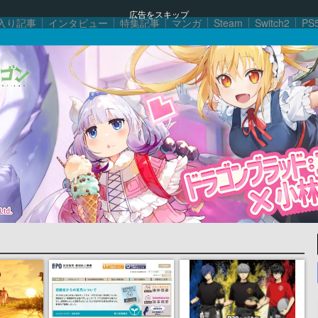
広告をスキップ
入り記事
インタビュー
特集記事
マンガ
Steam
Switch2
PS