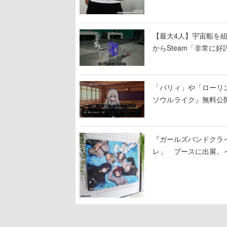
【最大4人】宇宙船を組み
からSteam「非常に
大破
「パリィ」や「ローリ
ソウルライク』無料公開
『ガールズバンドクラ
レ」 ブースに出展。