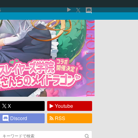
5
X
Youtube
Discord
RSS