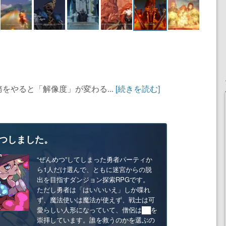
をやると「解像度」が変わる...
[続きを読む]
つしました。
“ぜんめつ”してしまった勇者パーティか
ら1人だけ選んで、ともに迷宮からの脱
出を目指すダンジョン探索RPGです。
ただし勇者は「はい/いいえ」しか喋れ
ず、魔法使いは魔法が使えず、戦士は可
愛らしい人形になっていて、僧侶は██を
崇拝しています。誰を救うのかを選ぶの