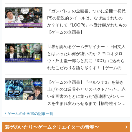
書】
『ガンパレ』の企画書、ついに公開━初代
PSの伝説的タイトルは、なぜ生まれたの
か？そして『LOOP8』へ受け継がれたもの
【ゲームの企画書】
世界が認めるゲームデザイナー・上田文人
とはいったい何が凄いのか？ ヨコオタロ
ウ・外山圭一郎らと共に『ICO』に込めら
れたこだわりを語り尽くす！【ゲームの企
画書】
【ゲームの企画書】『ペルソナ3』を築き
上げたのは反骨心とリスペクトだった。赤
い企画書のもとに集った“愚連隊”がシリー
ズを生まれ変わらせるまで【橋野桂インタ
ビュー】
ゲームの企画書
の記事一覧
若ゲのいたり〜ゲームクリエイターの青春〜