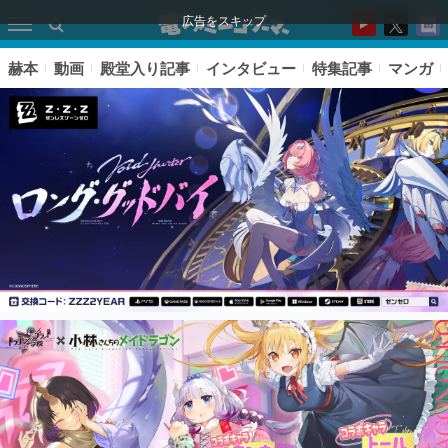
広告をスキップ
赫本
動画
殿堂入り記事
インタビュー
特集記事
マンガ
ピックアップ
電ファミのいま読まれている記事ランキング
アプリセール情報