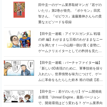
田中圭一のゲーム業界取材マンガ『若ゲの
いたり』第2巻が発売。『ポケモン』田尻
智さん、『ゼビウス』遠藤雅伸さんらの貴
重なエピソードを収録
【田中圭一連載：アイマス/ガンダム 戦場
の絆 編】わがままな王様のわがままなニー
ズを満たす！──小山順一朗が貫く姿勢に、
ゲームクリエイターとしての矜持を見た
【若ゲのいたり最終回】
【田中圭一連載：バーチャファイター編】
「新しい3D表現のために、軍事技術を採り
入れたい」世界情勢を味方につけて、ゲー
ムに革命をもたらした鈴木 裕の功績【若ゲ
のいたり】
【田中圭一：若ゲのいたり】ゲーム開発統
合環境「Unreal Engine」最新バージョン
で、開発環境はどう変わる？ ゲーム業界向