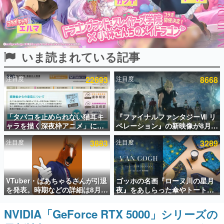
インタビュー
連載・特集一覧
いま読まれている記事
殿堂入り記事
SNS拡散数が数千以上！ ページビュー数万以上！ などな
ど。多くの人々に読まれた、電ファミ渾身の“殿堂入り”記
注目度
22693
注目度
8668
事をまとめました。
ゲームの企画書
名作ゲームクリエイターの方々に製作時のエピソードをお
聞きし、ヒットする企画（ゲーム）とは何か？を探ってい
「タバコを止められない猫耳キ
『ファイナルファンタジーⅦ リ
きます。
ャラを描く深夜枠アニメ」に視
ベレーション』の新映像が8月
聴者の一部から批判意見。違法
26日早朝に公開へ。『FF7』リ
赫本
注目度
3883
注目度
3289
薬物の使用と思しき描写も含め
メイクシリーズの完結編、
この物語を解いてはいけない。『赫本』は、〈試験問題〉
て、BPOが議論を交わす
「gamescom」のオープニング
の形をした短編ホラー小説集です。
ナイトライブにてディレクター
の浜口直樹氏が登壇する予定
新世代に訊く
VTuber・ばあちゃるさんが引退
ゴッホの名画『ローヌ川の星月
これからのデジタルゲーム市場を担う若きクリエイター達
を発表。時期などの詳細は8月9
夜』をあしらった傘やトートバ
の姿を追い、彼らのルーツと情熱を探っていきます。
日15時からの配信で説明
ッグなどが登場。8月7日21時よ
り2日間限定で予約販売
NVIDIA「GeForce RTX 5000」シリーズの
ゲーム世代の作家たち
ゲームに多大な影響を受けた作家さんに取材し、ゲームが