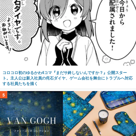
コロコロ初のゆるかわ4コマ『まだサ終しないんですか？』公開スター
ト。主人公は新入社員の侘石ダイヤ、ゲーム会社を舞台にトラブルへ対応
する社員たちを描く
5