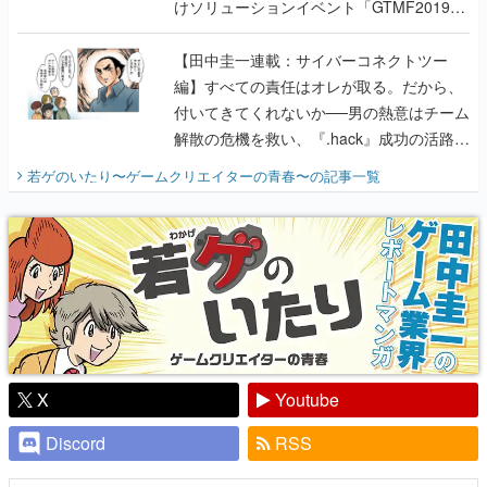
けソリューションイベント「GTMF2019」
に行って、より理解を深めよう【PR】
【田中圭一連載：サイバーコネクトツー
編】すべての責任はオレが取る。だから、
付いてきてくれないか──男の熱意はチーム
解散の危機を救い、『.hack』成功の活路を
開く。業界の快男児・松山 洋に流れる血は
若ゲのいたり〜ゲームクリエイターの青春〜
の記事一覧
『少年ジャンプ』色だった【若ゲのいた
り】
X
Youtube
Discord
RSS