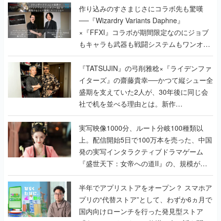
作り込みのすさまじさにコラボ先も驚嘆
──『Wizardry Variants Daphne』
×『FFXI』コラボが期間限定なのにジョブ
もキャラも武器も戦闘システムもワンオフ
で作り込まれた理由を両ディレクターに聞
く
『TATSUJIN』の弓削雅稔×『ライデンファ
イターズ』の齋藤貴幸──かつて縦シュー全
盛期を支えていた2人が、30年後に同じ会
社で机を並べる理由とは。新作
『TATSUJIN EXTREME』で初タッグを組
んだレジェンド2人に訊く開発秘話
実写映像1000分、ルート分岐100種類以
上。配信開始5日で100万本を売った、中国
発の実写インタラクティブドラマゲーム
『盛世天下：女帝への道II』の、規模が違
うこだわりをプロデューサーに聞いた
半年でアプリストアをオープン？ スマホア
プリの“代替ストア”として、わずか6ヵ月で
国内向けローンチを行った発見型ストア