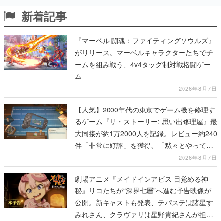
新着記事
『マーベル 闘魂：ファイティングソウルズ』
がリリース。マーベルキャラクターたちでチ
ームを組み戦う、4v4タッグ制対戦格闘ゲー
ム
2026年8月7日
【人気】2000年代の東京でゲーム機を修理す
るゲーム『リ・ストーリー: 思い出修理屋』最
大同接が約1万2000人を記録。レビュー約240
件「非常に好評」を獲得、「黙々とやってし
まった」などの声が相次ぐ
2026年8月7日
劇場アニメ『メイドインアビス 目覚める神
秘』リコたちが“深界七層”へ進む予告映像が
公開。新キャストも発表、テパステは諸星す
みれさん、クラヴァリは星野貴紀さんが担当