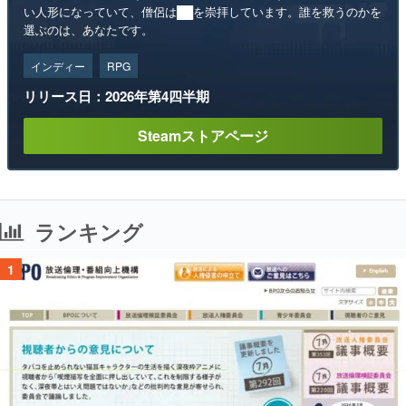
い人形になっていて、僧侶は██を崇拝しています。誰を救うのかを
選ぶのは、あなたです。
インディー
RPG
リリース日：2026年第4四半期
Steamストアページ
ランキング
1