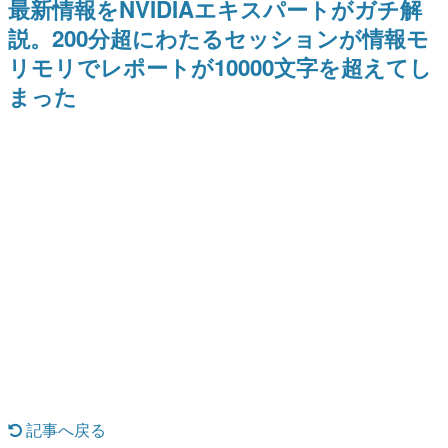
最新情報をNVIDIAエキスパートがガチ解
日本のコンテンツ産業やカルチャーに与えた影響を探る企
説。200分超にわたるセッションが情報モ
画です。
リモリでレポートが10000文字を超えてし
日本モバイルゲーム産業史
日本のモバイルゲーム史における主要なトピック・タイト
まった
ルを網羅するほか、開発者へのインタビューや識者による
解説を掲載。約20年の歴史が一望できる決定版！
若ゲのいたり〜ゲームクリエイターの青春〜
『うつヌケ』『ペンと箸』等で知られるマンガ家・田中圭
一先生によるゲーム業界レポートマンガです。
なんでゲームは面白い？
ゲーム開発者・hamatsu氏がゲームの魅力を画面や操作の
具体的な形から解き明かしていく、硬派で骨太な評論連載
です。
ゲームが変えた日本語
「経験値」「裏技」「ラスボス」… ゲームにまつわる言葉
の起源や用法の変遷を、コンピューター文化史研究家・タ
イニーP氏が徹底調査。
カテゴリ
記事へ戻る
特集記事