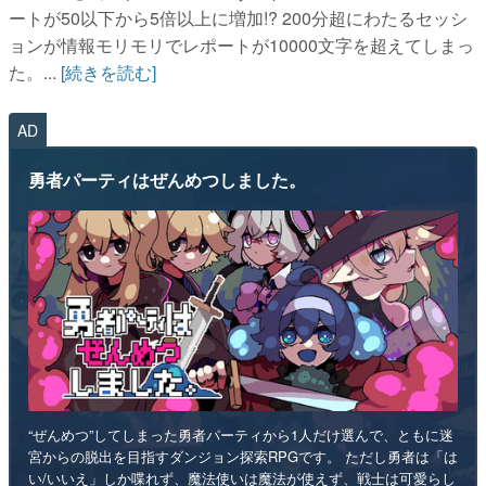
ートが50以下から5倍以上に増加!? 200分超にわたるセッシ
ョンが情報モリモリでレポートが10000文字を超えてしまっ
た。...
[続きを読む]
AD
勇者パーティはぜんめつしました。
“ぜんめつ”してしまった勇者パーティから1人だけ選んで、ともに迷
宮からの脱出を目指すダンジョン探索RPGです。 ただし勇者は「は
い/いいえ」しか喋れず、魔法使いは魔法が使えず、戦士は可愛らし