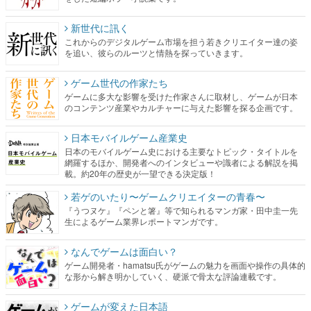
新世代に訊く
これからのデジタルゲーム市場を担う若きクリエイター達の姿
を追い、彼らのルーツと情熱を探っていきます。
ゲーム世代の作家たち
ゲームに多大な影響を受けた作家さんに取材し、ゲームが日本
のコンテンツ産業やカルチャーに与えた影響を探る企画です。
日本モバイルゲーム産業史
日本のモバイルゲーム史における主要なトピック・タイトルを
網羅するほか、開発者へのインタビューや識者による解説を掲
載。約20年の歴史が一望できる決定版！
若ゲのいたり〜ゲームクリエイターの青春〜
『うつヌケ』『ペンと箸』等で知られるマンガ家・田中圭一先
生によるゲーム業界レポートマンガです。
なんでゲームは面白い？
ゲーム開発者・hamatsu氏がゲームの魅力を画面や操作の具体的
な形から解き明かしていく、硬派で骨太な評論連載です。
ゲームが変えた日本語