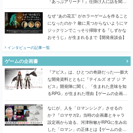
『あっぷアリーナ！』仕掛け人に話を聞い
てみた
なぜ “あの花王” がホラーゲームを作ること
になったのか？ 敵に見つからないようにマ
ジックリンでこっそり掃除する『しずかな
おそうじ』が生まれるまで【開発座談会】
インタビュー
の記事一覧
ゲームの企画書
『アビス』は、ひとつの奇跡だった──膨大
な開発資料とともに『テイルズ オブ ジ ア
ビス』開発陣に聞く、「生まれた意味を知
るRPG」が生まれた理由【ゲームの企画
書】
なにが、人を「ロマンシング」させるの
か？『ロマサガ2』当時の企画書とキャラ
設定画から迫る、河津秋敏がRPGに生み出
した「ロマン」の正体とは【ゲームの企画