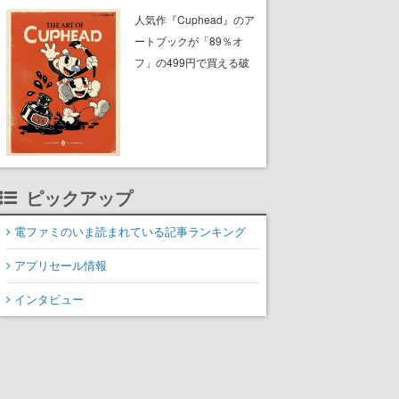
『フォールアウト』シリ
人気作『Cuphead』のア
ーズがまとめてお得にゲ
ートブックが「89％オ
ットできる
フ」の499円で買える破
格のセール中。1930年代
風のビジュアルが特徴的
なアクションゲームの初
期コンセプトやボスキャ
ラ、ステージのイラスト
も収録
ピックアップ
電ファミのいま読まれている記事ランキング
アプリセール情報
インタビュー