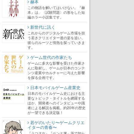
赫本
この物語を解いてはいけない。『赫
本』は、〈試験問題〉の形をした短
編ホラー小説集です。
新世代に訊く
これからのデジタルゲーム市場を担
う若きクリエイター達の姿を追い、
彼らのルーツと情熱を探っていきま
す。
ゲーム世代の作家たち
ゲームに多大な影響を受けた作家さ
んに取材し、ゲームが日本のコンテ
ンツ産業やカルチャーに与えた影響
を探る企画です。
日本モバイルゲーム産業史
日本のモバイルゲーム史における主
要なトピック・タイトルを網羅する
ほか、開発者へのインタビューや識
者による解説を掲載。約20年の歴史
が一望できる決定版！
若ゲのいたり〜ゲームクリエ
イターの青春〜
『うつヌケ』『ペンと箸』等で知ら