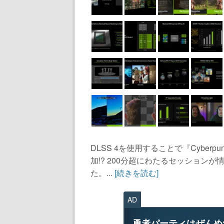
DLSS 4を使用することで『Cyber
加!? 200分超にわたるセッション
た。...
[続きを読む]
AD
勇者パーティはぜんめ