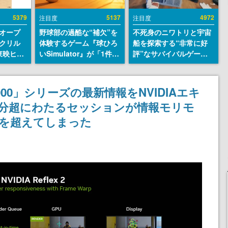
5379
5137
4972
注目度
注目度
オープ
野球部の過酷な“補欠”を
不死身のニワトリと宇宙
クリル
体験するゲーム『球ひろ
船を探索する“非常に好
東映ヒス
いSimulator』が「1件」
評”なサバイバルゲーム
コレクシ
のウィッシュリストをも
『Breathedge』が無料
旬より発
とにチェコ語に対応し
で配布中。入手できる期
SNSで話題に。『キング
間は8月10日まで
TX 5000」シリーズの最新情報をNVIDIAエキ
ダム・カム』開発元やチ
0分超にわたるセッションが情報モリモ
ェコのプロ野球選手から
称賛の声
字を超えてしまった