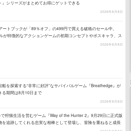
ト』シリーズがまとめてお得にゲットできる
2026年8月8日
』のアートブックが「89％オフ」の499円で買える破格のセール中。
ュアルが特徴的なアクションゲームの初期コンセプトやボスキャラ、ス
録
2026年8月8日
を探索する“非常に好評”なサバイバルゲーム『Breathedge』が
る期間は8月10日まで
2026年8月8日
狩猟生活を営むゲーム『Way of the Hunter 2』9月29日に正式版
物を追跡してくれる忠実な相棒として登場し、冒険を重ねると成長