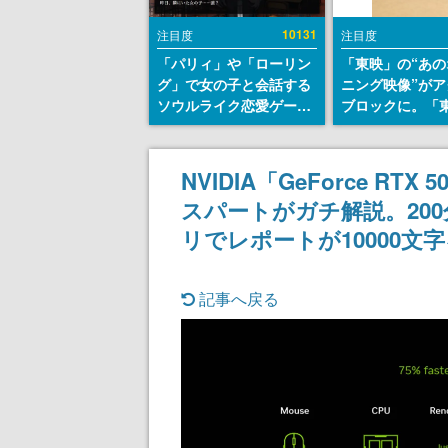
10131
注目度
注目度
「パリィ」や「ローリン
「東映」の“あの
グ」で女の子と会話する
ニング映像”がア
ソウルライク恋愛ゲーム
ブロックに。「
『小早川さんはソウルラ
トリカル グッズ
イク』無料公開。返事に
ョン」が8月下
失敗すると「YOU
売
NVIDIA「GeForce R
DIED」
スパートがガチ解説。20
リでレポートが10000文
記事へ戻る