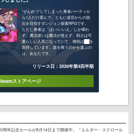
“ぜんめつ”してしまった勇者パーティか
ら1人だけ選んで、ともに迷宮からの脱
出を目指すダンジョン探索RPGです。
ただし勇者は「はい/いいえ」しか喋れ
ず、魔法使いは魔法が使えず、戦士は可
愛らしい人形になっていて、僧侶は██を
崇拝しています。誰を救うのかを選ぶの
は、あなたです。
リリース日：2026年第4四半期
Steamストアページ
worksの40周年記念セールが8月14日まで開催中。『エルダー・スクロール