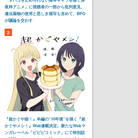
夜枠アニメ」に視聴者の一部から批判意見。
違法薬物の使用と思しき描写も含めて、BPO
が議論を交わす
2
『超かぐや姫！』本編の“10年後”を描く『超
かぐやメシ！』Web連載決定。新たなWebマ
ンガレーベル「ビビビコミック」にて特別話