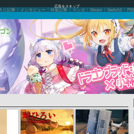
広告をスキップ
入り記事
インタビュー
特集記事
マンガ
Steam
Switch2
PS