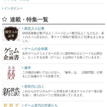
インタビュー
連載・特集一覧
殿堂入り記事
SNS拡散数が数千以上！ ページビュー数万以上！ などなど。多
くの人々に読まれた、電ファミ渾身の“殿堂入り”記事をまとめま
した。
ゲームの企画書
名作ゲームクリエイターの方々に製作時のエピソードをお聞き
し、ヒットする企画（ゲーム）とは何か？を探っていきます。
赫本
この物語を解いてはいけない。『赫本』は、〈試験問題〉の形
をした短編ホラー小説集です。
新世代に訊く
これからのデジタルゲーム市場を担う若きクリエイター達の姿
を追い、彼らのルーツと情熱を探っていきます。
ゲーム世代の作家たち