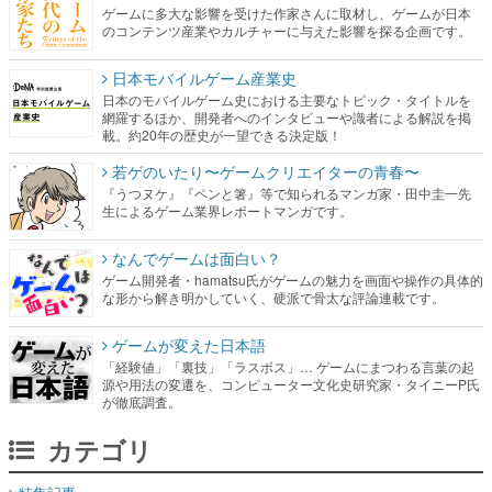
ゲームに多大な影響を受けた作家さんに取材し、ゲームが日本
のコンテンツ産業やカルチャーに与えた影響を探る企画です。
日本モバイルゲーム産業史
日本のモバイルゲーム史における主要なトピック・タイトルを
網羅するほか、開発者へのインタビューや識者による解説を掲
載。約20年の歴史が一望できる決定版！
若ゲのいたり〜ゲームクリエイターの青春〜
『うつヌケ』『ペンと箸』等で知られるマンガ家・田中圭一先
生によるゲーム業界レポートマンガです。
なんでゲームは面白い？
ゲーム開発者・hamatsu氏がゲームの魅力を画面や操作の具体的
な形から解き明かしていく、硬派で骨太な評論連載です。
ゲームが変えた日本語
「経験値」「裏技」「ラスボス」… ゲームにまつわる言葉の起
源や用法の変遷を、コンピューター文化史研究家・タイニーP氏
が徹底調査。
カテゴリ