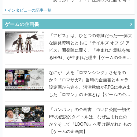
てみた
インタビュー
の記事一覧
ゲームの企画書
『アビス』は、ひとつの奇跡だった──膨大
な開発資料とともに『テイルズ オブ ジ ア
ビス』開発陣に聞く、「生まれた意味を知
るRPG」が生まれた理由【ゲームの企画
書】
なにが、人を「ロマンシング」させるの
か？『ロマサガ2』当時の企画書とキャラ
設定画から迫る、河津秋敏がRPGに生み出
した「ロマン」の正体とは【ゲームの企画
書】
『ガンパレ』の企画書、ついに公開━初代
PSの伝説的タイトルは、なぜ生まれたの
か？そして『LOOP8』へ受け継がれたもの
【ゲームの企画書】