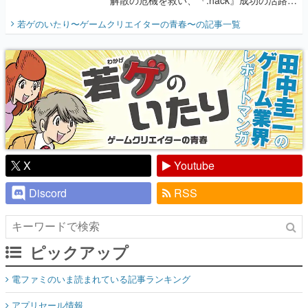
解散の危機を救い、『.hack』成功の活路を
開く。業界の快男児・松山 洋に流れる血は
若ゲのいたり〜ゲームクリエイターの青春〜
の記事一覧
『少年ジャンプ』色だった【若ゲのいた
り】
X
Youtube
Discord
RSS
ピックアップ
電ファミのいま読まれている記事ランキング
アプリセール情報