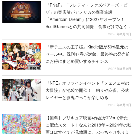
『FNaF』「フレディ・ファズベアーズ・ピ
ザ」の実店舗がアメリカの商業施設
「American Dream」に2027年オープン！
ScottGamesとの共同開発、食事だけでなくス
テージショーや没入型のホラー体験も楽しめ
2026年8月9日
る
『新テニスの王子様』Kindle版が50%還元の
セール中。既刊47巻が対象、最終巻の発売前
にお得にまとめ買いするチャンス
2026年8月9日
『NTE』オフラインイベント「メェメェ村の
大冒険」が池袋で開催！ 釣りや麻雀、公式
レイヤーと影鬼ごっこが楽しめる
2026年8月9日
【無料】プリキュア映画4作品がTVerで新た
に配信スタート！なんと2018年～2024年の映
画ほぼすべてが見放題に、ぶっちゃけありえ