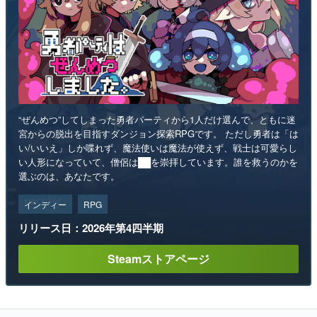
“ぜんめつ”してしまった勇者パーティから1人だけ選んで、ともに迷
宮からの脱出を目指すダンジョン探索RPGです。 ただし勇者は「は
い/いいえ」しか喋れず、魔法使いは魔法が使えず、戦士は可愛らし
い人形になっていて、僧侶は██を崇拝しています。誰を救うのかを
選ぶのは、あなたです。
インディー
RPG
リリース日：2026年第4四半期
Steamストアページ