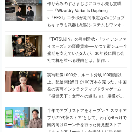
作り込みのすさまじさにコラボ先も驚嘆
──『Wizardry Variants Daphne』
×『FFXI』コラボが期間限定なのにジョブ
もキャラも武器も戦闘システムもワンオフ
で作り込まれた理由を両ディレクターに聞
く
『TATSUJIN』の弓削雅稔×『ライデンファ
イターズ』の齋藤貴幸──かつて縦シュー全
盛期を支えていた2人が、30年後に同じ会
社で机を並べる理由とは。新作
『TATSUJIN EXTREME』で初タッグを組
んだレジェンド2人に訊く開発秘話
実写映像1000分、ルート分岐100種類以
上。配信開始5日で100万本を売った、中国
発の実写インタラクティブドラマゲーム
『盛世天下：女帝への道II』の、規模が違
うこだわりをプロデューサーに聞いた
半年でアプリストアをオープン？ スマホア
プリの“代替ストア”として、わずか6ヵ月で
国内向けローンチを行った発見型ストア
『あっぷアリーナ！』仕掛け人に話を聞い