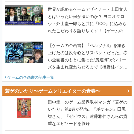
世界が認めるゲームデザイナー・上田文人
とはいったい何が凄いのか？ ヨコオタロ
ウ・外山圭一郎らと共に『ICO』に込めら
れたこだわりを語り尽くす！【ゲームの企
画書】
【ゲームの企画書】『ペルソナ3』を築き
上げたのは反骨心とリスペクトだった。赤
い企画書のもとに集った“愚連隊”がシリー
ズを生まれ変わらせるまで【橋野桂インタ
ビュー】
ゲームの企画書
の記事一覧
若ゲのいたり〜ゲームクリエイターの青春〜
田中圭一のゲーム業界取材マンガ『若ゲの
いたり』第2巻が発売。『ポケモン』田尻
智さん、『ゼビウス』遠藤雅伸さんらの貴
重なエピソードを収録