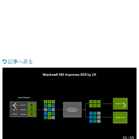
日本のコンテンツ産業やカルチャーに与えた影響を探る企
画です。
日本モバイルゲーム産業史
日本のモバイルゲーム史における主要なトピック・タイト
ルを網羅するほか、開発者へのインタビューや識者による
解説を掲載。約20年の歴史が一望できる決定版！
若ゲのいたり〜ゲームクリエイターの青春〜
『うつヌケ』『ペンと箸』等で知られるマンガ家・田中圭
一先生によるゲーム業界レポートマンガです。
記事へ戻る
なんでゲームは面白い？
ゲーム開発者・hamatsu氏がゲームの魅力を画面や操作の
具体的な形から解き明かしていく、硬派で骨太な評論連載
です。
ゲームが変えた日本語
「経験値」「裏技」「ラスボス」… ゲームにまつわる言葉
の起源や用法の変遷を、コンピューター文化史研究家・タ
イニーP氏が徹底調査。
カテゴリ
33 / 55
特集記事