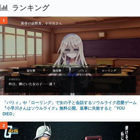
ランキング
1
「パリィ」や「ローリング」で女の子と会話するソウルライク恋愛ゲーム
『小早川さんはソウルライク』無料公開。返事に失敗すると「YOU
DIED」
2