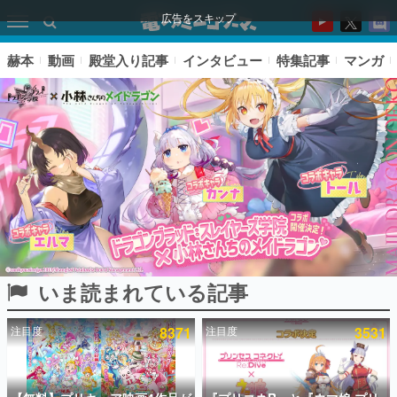
広告をスキップ
赫本
動画
殿堂入り記事
インタビュー
特集記事
マンガ
いま読まれている記事
ピックアップ
注目度
8371
注目度
3531
電ファミのいま読まれている記事ランキング
アプリセール情報