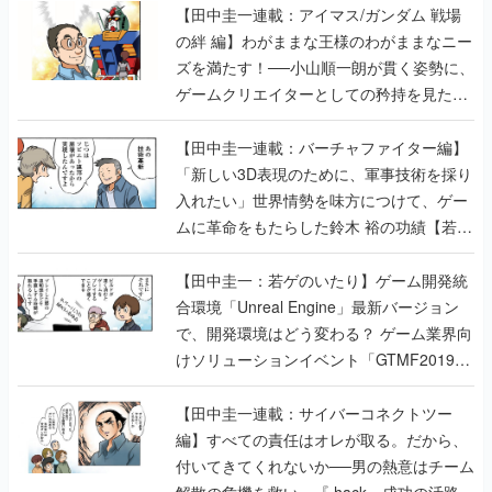
【田中圭一連載：アイマス/ガンダム 戦場
の絆 編】わがままな王様のわがままなニー
ズを満たす！──小山順一朗が貫く姿勢に、
ゲームクリエイターとしての矜持を見た
【若ゲのいたり最終回】
【田中圭一連載：バーチャファイター編】
「新しい3D表現のために、軍事技術を採り
入れたい」世界情勢を味方につけて、ゲー
ムに革命をもたらした鈴木 裕の功績【若ゲ
のいたり】
【田中圭一：若ゲのいたり】ゲーム開発統
合環境「Unreal Engine」最新バージョン
で、開発環境はどう変わる？ ゲーム業界向
けソリューションイベント「GTMF2019」
に行って、より理解を深めよう【PR】
【田中圭一連載：サイバーコネクトツー
編】すべての責任はオレが取る。だから、
付いてきてくれないか──男の熱意はチーム