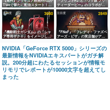
【無料】プリキュア映画4作品が
『プリコネR』と『ウマ娘 プリ
TVerで新たに配信スタート！な
ティーダービー』のコラボが決
インタビュー
んと2018年～2024年の映画ほぼ
定！“最大170連無料”の8.5周年
注目度
3080
注目度
2849
すべてが見放題に、ぶっちゃけ
キャンペーンなども発表
連載・特集一覧
ありえないラインナップ
殿堂入り記事
『機動戦士ガンダム』の「シャ
『FNaF』「フレディ・ファズベ
SNS拡散数が数千以上！ ページビュー数万以上！ などな
ど。多くの人々に読まれた、電ファミ渾身の“殿堂入り”記
ア専用ザクⅡ」をイメージした
アーズ・ピザ」の実店舗がアメ
事をまとめました。
散水ホースリールが予約開始。
リカの商業施設「American
本体にはシャアのパーソナルマ
Dream」に2027年オープン！
NVIDIA「GeForce RTX 5000」シリーズの
ゲームの企画書
ークやジオン公国軍のエンブレ
ScottGamesとの共同開発、食
名作ゲームクリエイターの方々に製作時のエピソードをお
最新情報をNVIDIAエキスパートがガチ解
ム、型式番号などを配置
事だけでなくステージショーや
聞きし、ヒットする企画（ゲーム）とは何か？を探ってい
没入型のホラー体験も楽しめる
きます。
説。200分超にわたるセッションが情報モ
赫本
リモリでレポートが10000文字を超えてし
この物語を解いてはいけない。『赫本』は、〈試験問題〉
まった
の形をした短編ホラー小説集です。
新世代に訊く
これからのデジタルゲーム市場を担う若きクリエイター達
の姿を追い、彼らのルーツと情熱を探っていきます。
ゲーム世代の作家たち
ゲームに多大な影響を受けた作家さんに取材し、ゲームが