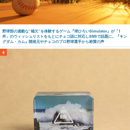
野球部の過酷な“補欠”を体験するゲーム『球ひろいSimulator』が「1
件」のウィッシュリストをもとにチェコ語に対応しSNSで話題に。『キン
グダム・カム』開発元やチェコのプロ野球選手から称賛の声
4