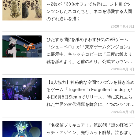
～2巻が「30％オフ」でお得に。ジト目でツ
ンツンしたネコたちと、ネコを溺愛する人間
のすれ違いを描く
2026年8月8日
ひたすら“靴”を舐めまわす狂気のVRゲーム
『シュ～ペロ』が「東京ゲームダンジョン」
に展示中。キャッチコピーは「三度の飯より
靴を舐めよう」と前のめり。公式アカウント
も開設され、2026年リリースに向けて開発中
2026年8月8日
【2人協力】神秘的な空間でパズルを解き進め
るゲーム『Together in Forgotten Lands』が
本日8月8日Steamでリリース。時に忘れ去ら
れた世界の古代洞窟を舞台に、4つのバイオー
ムを探索しながら脱出を目指す
2026年8月8日
『名探偵プリキュア！』第28話「謎の怪盗デ
ッチ・アゲイン」先行カット解禁。泣きぼく