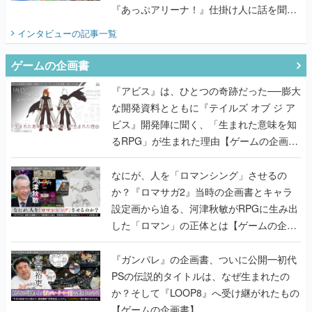
『あっぷアリーナ！』仕掛け人に話を聞い
てみた
インタビュー
の記事一覧
ゲームの企画書
『アビス』は、ひとつの奇跡だった──膨大
な開発資料とともに『テイルズ オブ ジ ア
ビス』開発陣に聞く、「生まれた意味を知
るRPG」が生まれた理由【ゲームの企画
書】
なにが、人を「ロマンシング」させるの
か？『ロマサガ2』当時の企画書とキャラ
設定画から迫る、河津秋敏がRPGに生み出
した「ロマン」の正体とは【ゲームの企画
書】
『ガンパレ』の企画書、ついに公開━初代
PSの伝説的タイトルは、なぜ生まれたの
か？そして『LOOP8』へ受け継がれたもの
【ゲームの企画書】