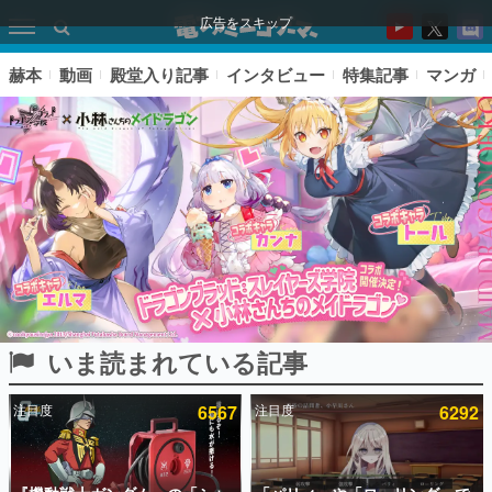
広告をスキップ
赫本
動画
殿堂入り記事
インタビュー
特集記事
マンガ
いま読まれている記事
ピックアップ
注目度
6567
注目度
6292
電ファミのいま読まれている記事ランキング
アプリセール情報