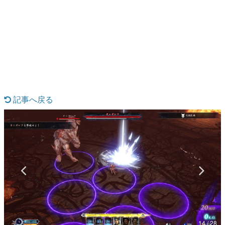
日本のコンテンツ産業やカルチャーに与えた影響を探る企
画です。
日本モバイルゲーム産業史
日本のモバイルゲーム史における主要なトピック・タイト
ルを網羅するほか、開発者へのインタビューや識者による
解説を掲載。約20年の歴史が一望できる決定版！
若ゲのいたり〜ゲームクリエイターの青春〜
『うつヌケ』『ペンと箸』等で知られるマンガ家・田中圭
一先生によるゲーム業界レポートマンガです。
記事へ戻る
なんでゲームは面白い？
ゲーム開発者・hamatsu氏がゲームの魅力を画面や操作の
具体的な形から解き明かしていく、硬派で骨太な評論連載
です。
ゲームが変えた日本語
「経験値」「裏技」「ラスボス」… ゲームにまつわる言葉
の起源や用法の変遷を、コンピューター文化史研究家・タ
イニーP氏が徹底調査。
カテゴリ
14 / 28
特集記事