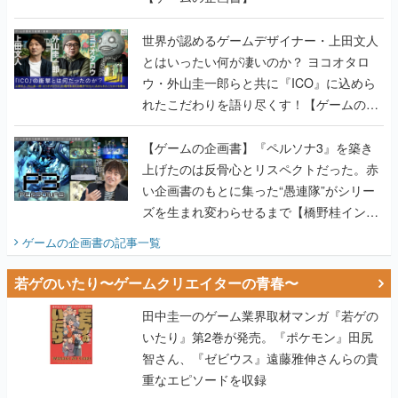
世界が認めるゲームデザイナー・上田文人
とはいったい何が凄いのか？ ヨコオタロ
ウ・外山圭一郎らと共に『ICO』に込めら
れたこだわりを語り尽くす！【ゲームの企
画書】
【ゲームの企画書】『ペルソナ3』を築き
上げたのは反骨心とリスペクトだった。赤
い企画書のもとに集った“愚連隊”がシリー
ズを生まれ変わらせるまで【橋野桂インタ
ビュー】
ゲームの企画書
の記事一覧
若ゲのいたり〜ゲームクリエイターの青春〜
田中圭一のゲーム業界取材マンガ『若ゲの
いたり』第2巻が発売。『ポケモン』田尻
智さん、『ゼビウス』遠藤雅伸さんらの貴
重なエピソードを収録