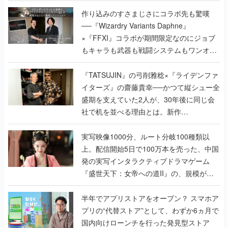
作り込みのすさまじさにコラボ先も驚嘆
──『Wizardry Variants Daphne』
×『FFXI』コラボが期間限定なのにジョブ
もキャラも武器も戦闘システムもワンオフ
で作り込まれた理由を両ディレクターに聞
く
『TATSUJIN』の弓削雅稔×『ライデンファ
イターズ』の齋藤貴幸──かつて縦シュー全
盛期を支えていた2人が、30年後に同じ会
社で机を並べる理由とは。新作
『TATSUJIN EXTREME』で初タッグを組
んだレジェンド2人に訊く開発秘話
実写映像1000分、ルート分岐100種類以
上。配信開始5日で100万本を売った、中国
発の実写インタラクティブドラマゲーム
『盛世天下：女帝への道II』の、規模が違
うこだわりをプロデューサーに聞いた
半年でアプリストアをオープン？ スマホア
プリの“代替ストア”として、わずか6ヵ月で
国内向けローンチを行った発見型ストア