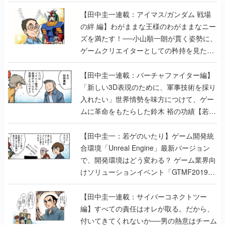
【田中圭一連載：アイマス/ガンダム 戦場
の絆 編】わがままな王様のわがままなニー
ズを満たす！──小山順一朗が貫く姿勢に、
ゲームクリエイターとしての矜持を見た
【若ゲのいたり最終回】
【田中圭一連載：バーチャファイター編】
「新しい3D表現のために、軍事技術を採り
入れたい」世界情勢を味方につけて、ゲー
ムに革命をもたらした鈴木 裕の功績【若ゲ
のいたり】
【田中圭一：若ゲのいたり】ゲーム開発統
合環境「Unreal Engine」最新バージョン
で、開発環境はどう変わる？ ゲーム業界向
けソリューションイベント「GTMF2019」
に行って、より理解を深めよう【PR】
【田中圭一連載：サイバーコネクトツー
編】すべての責任はオレが取る。だから、
付いてきてくれないか──男の熱意はチーム