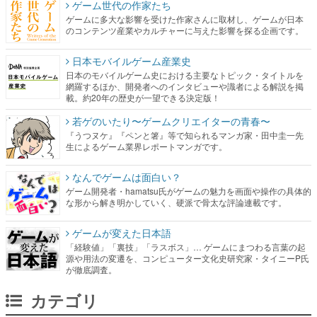
ゲーム世代の作家たち
ゲームに多大な影響を受けた作家さんに取材し、ゲームが日本
のコンテンツ産業やカルチャーに与えた影響を探る企画です。
日本モバイルゲーム産業史
日本のモバイルゲーム史における主要なトピック・タイトルを
網羅するほか、開発者へのインタビューや識者による解説を掲
載。約20年の歴史が一望できる決定版！
若ゲのいたり〜ゲームクリエイターの青春〜
『うつヌケ』『ペンと箸』等で知られるマンガ家・田中圭一先
生によるゲーム業界レポートマンガです。
なんでゲームは面白い？
ゲーム開発者・hamatsu氏がゲームの魅力を画面や操作の具体的
な形から解き明かしていく、硬派で骨太な評論連載です。
ゲームが変えた日本語
「経験値」「裏技」「ラスボス」… ゲームにまつわる言葉の起
源や用法の変遷を、コンピューター文化史研究家・タイニーP氏
が徹底調査。
カテゴリ