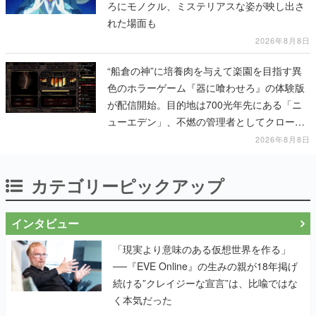
ろにモノクル、ミステリアスな姿が映し出さ
れた場面も
2026年8月8日
“船倉の神”に培養肉を与えて楽園を目指す異
色のホラーゲーム『器に喰わせろ』の体験版
が配信開始。目的地は700光年先にある「ニ
ューエデン」、不燃の管理者としてクローン
人間を増やし、加工して神に捧げる
2026年8月8日
カテゴリーピックアップ
インタビュー
「現実より意味のある仮想世界を作る」
──『EVE Online』の生みの親が18年掲げ
続ける”クレイジーな宣言”は、比喩ではな
く本気だった