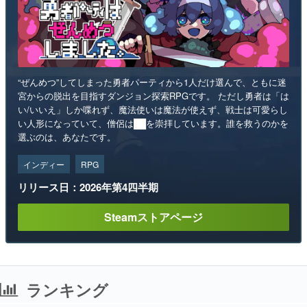
“ぜんめつ”してしまった勇者パーティから1人だけ選んで、ともに迷
宮からの脱出を目指すダンジョン探索RPGです。 ただし勇者は「は
い/いいえ」しか喋れず、魔法使いは魔法が使えず、戦士は可愛らし
い人形になっていて、僧侶は██を崇拝しています。誰を救うのかを
選ぶのは、あなたです。
インディー
RPG
リリース日：2026年第4四半期
Steamストアページ
ランキング