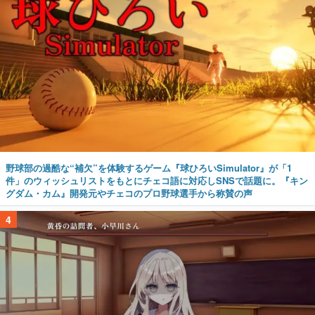
野球部の過酷な“補欠”を体験するゲーム『球ひろいSimulator』が「1
件」のウィッシュリストをもとにチェコ語に対応しSNSで話題に。『キン
グダム・カム』開発元やチェコのプロ野球選手から称賛の声
4