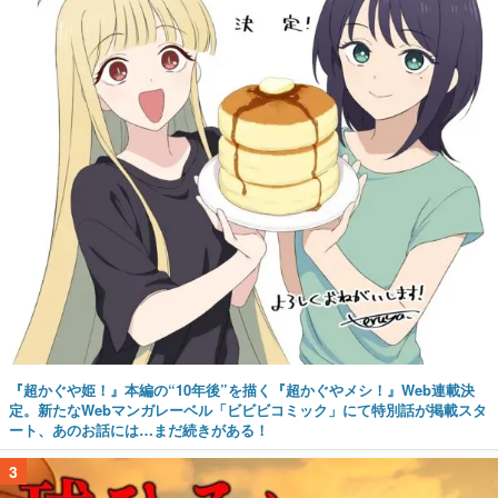
『超かぐや姫！』本編の“10年後”を描く『超かぐやメシ！』Web連載決
定。新たなWebマンガレーベル「ビビビコミック」にて特別話が掲載スタ
ート、あのお話には…まだ続きがある！
3