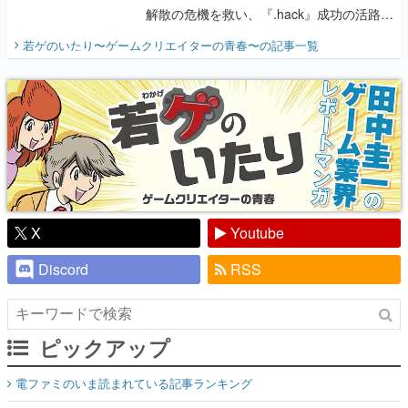
解散の危機を救い、『.hack』成功の活路を
開く。業界の快男児・松山 洋に流れる血は
若ゲのいたり〜ゲームクリエイターの青春〜
の記事一覧
『少年ジャンプ』色だった【若ゲのいた
り】
X
Youtube
Discord
RSS
ピックアップ
電ファミのいま読まれている記事ランキング