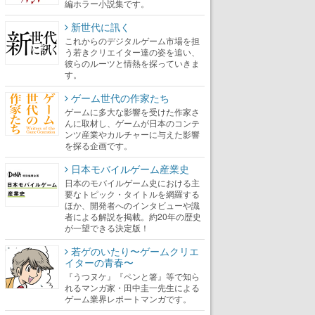
編ホラー小説集です。
新世代に訊く
これからのデジタルゲーム市場を担
う若きクリエイター達の姿を追い、
彼らのルーツと情熱を探っていきま
す。
ゲーム世代の作家たち
ゲームに多大な影響を受けた作家さ
んに取材し、ゲームが日本のコンテ
ンツ産業やカルチャーに与えた影響
を探る企画です。
日本モバイルゲーム産業史
日本のモバイルゲーム史における主
要なトピック・タイトルを網羅する
ほか、開発者へのインタビューや識
者による解説を掲載。約20年の歴史
が一望できる決定版！
若ゲのいたり〜ゲームクリエ
イターの青春〜
『うつヌケ』『ペンと箸』等で知ら
れるマンガ家・田中圭一先生による
ゲーム業界レポートマンガです。