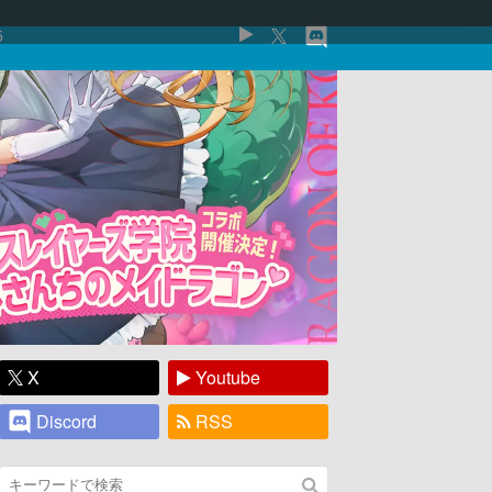
5
X
Youtube
Discord
RSS