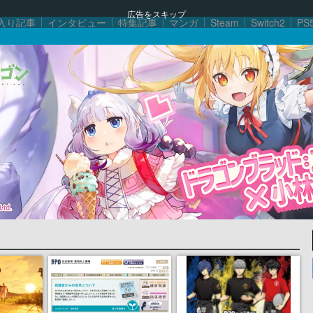
広告をスキップ
入り記事
インタビュー
特集記事
マンガ
Steam
Switch2
PS