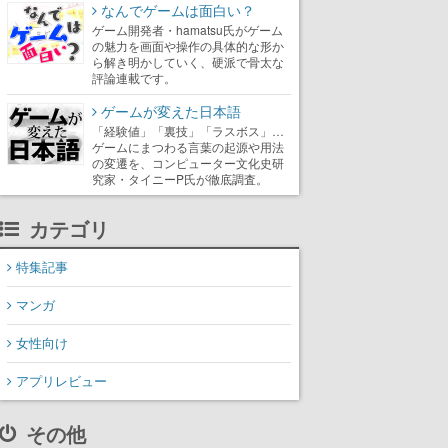
なんでゲームは面白い？
ゲーム開発者・hamatsu氏がゲーム
の魅力を画面や操作の具体的な形か
ら解き明かしていく、硬派で骨太な
評論連載です。
ゲームが変えた日本語
「経験値」「裏技」「ラスボス」…
ゲームにまつわる言葉の起源や用法
の変遷を、コンピューター文化史研
究家・タイニーP氏が徹底調査。
カテゴリ
特集記事
マンガ
女性向け
アプリレビュー
その他