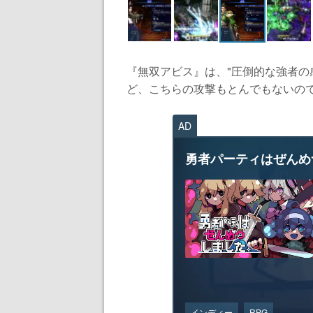
『無双アビス』は、"圧倒的な強者の
ど、こちらの攻撃もとんでもないので大
AD
勇者パーティはぜんめ
インディー
RPG