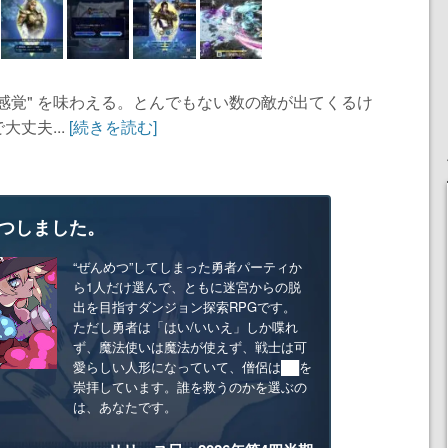
感覚" を味わえる。とんでもない数の敵が出てくるけ
丈夫...
[続きを読む]
つしました。
“ぜんめつ”してしまった勇者パーティか
ら1人だけ選んで、ともに迷宮からの脱
出を目指すダンジョン探索RPGです。
ただし勇者は「はい/いいえ」しか喋れ
ず、魔法使いは魔法が使えず、戦士は可
愛らしい人形になっていて、僧侶は██を
崇拝しています。誰を救うのかを選ぶの
は、あなたです。