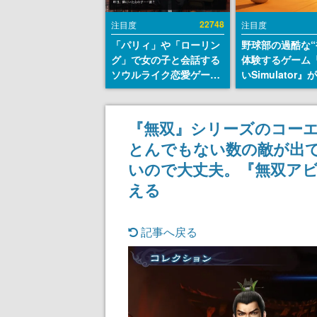
22748
注目度
注目度
「パリィ」や「ローリン
野球部の過酷な“
グ」で女の子と会話する
体験するゲーム
ソウルライク恋愛ゲーム
いSimulator
『小早川さんはソウルラ
のウィッシュリ
イク』無料公開。返事に
とにチェコ語に
失敗すると「YOU
SNSで話題に。
『無双』シリーズのコー
DIED」
ダム・カム』開
とんでもない数の敵が出
ェコのプロ野球
称賛の声
いので大丈夫。『無双アビ
える
記事へ戻る