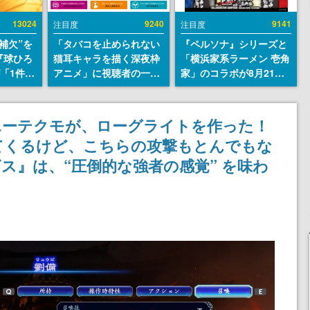
13024
9240
9141
注目度
注目度
補欠”を
「タバコを止められない
『ペルソナ』シリーズと
『球ひろ
猫耳キャラを描く深夜枠
「横浜家系ラーメン 壱角
』が「1件」
アニメ」に視聴者の一部
家」のコラボが8月21日
ストをも
から批判意見。違法薬物
から開催。”はがくれ”風
対応し
の使用と思しき描写も含
とんこつラーメンや、お
『キング
めて、BPOが議論を交わ
いしく食べられるカレー
エーテクモが、ローグライトを作った！
発元やチ
す
ラーメンがラインナップ
てくるけど、こちらの攻撃もとんでもな
選手から
ス』は、“圧倒的な強者の感覚” を味わ