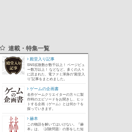
連載・特集一覧
殿堂入り記事
SNS拡散数が数千以上！ ページビュ
ー数万以上！ などなど。多くの人々
に読まれた、電ファミ渾身の“殿堂入
り”記事をまとめました。
ゲームの企画書
名作ゲームクリエイターの方々に製
作時のエピソードをお聞きし、ヒッ
トする企画（ゲーム）とは何か？を
探っていきます。
赫本
この物語を解いてはいけない。『赫
本』は、〈試験問題〉の形をした短