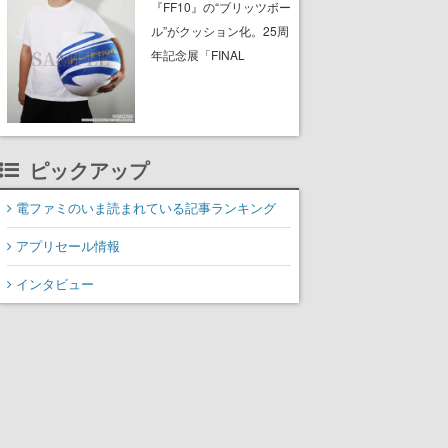
ったチケットで入館でき
『FF10』の“ブリッツボー
ない事例が複数発生
ル”がクッション化。25周
年記念展「FINAL
FANTASY X MUSEUM-幻
光の記憶-」のグッズ情報
が一部公開
ピックアップ
電ファミのいま読まれている記事ランキング
アプリセール情報
インタビュー