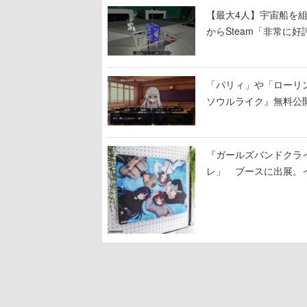
【最大4人】宇宙船を組み
からSteam「非常に
大破
「パリィ」や「ローリ
ソウルライク』無料公開
『ガールズバンドクラ
レ」 ブースに出展。