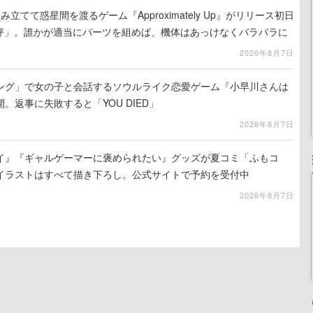
立てて惑星間を渡るゲーム『Approximately Up』がリリース初日
好評」。誰かが適当にパーツを組めば、機体はあっけなくバラバラに
2026年8月7日
ング」で女の子と会話するソウルライク恋愛ゲーム『小早川さんは
。返事に失敗すると「YOU DIED」
2026年8月7日
イ』『ギャルゲーマーに褒められたい』グッズが夏コミ「ふもコ
イラストはすべて描き下ろし。公式サイトで予約を受付中
2026年8月7日