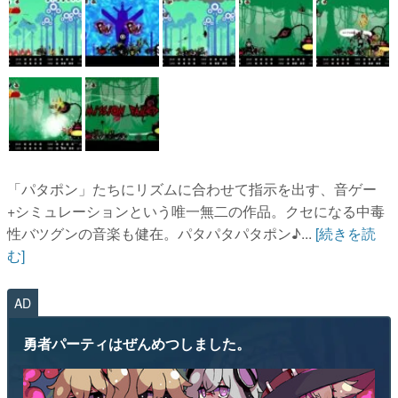
「パタポン」たちにリズムに合わせて指示を出す、音ゲー
+シミュレーションという唯一無二の作品。クセになる中毒
性バツグンの音楽も健在。パタパタパタポン♪...
[続きを読
む]
AD
勇者パーティはぜんめつしました。