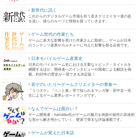
新世代に訊く
これからのデジタルゲーム市場を担う若きクリエイター達の姿
を追い、彼らのルーツと情熱を探っていきます。
ゲーム世代の作家たち
ゲームに多大な影響を受けた作家さんに取材し、ゲームが日本
のコンテンツ産業やカルチャーに与えた影響を探る企画です。
日本モバイルゲーム産業史
日本のモバイルゲーム史における主要なトピック・タイトルを
網羅するほか、開発者へのインタビューや識者による解説を掲
載。約20年の歴史が一望できる決定版！
若ゲのいたり〜ゲームクリエイターの青春〜
『うつヌケ』『ペンと箸』等で知られるマンガ家・田中圭一先
生によるゲーム業界レポートマンガです。
なんでゲームは面白い？
ゲーム開発者・hamatsu氏がゲームの魅力を画面や操作の具体的
な形から解き明かしていく、硬派で骨太な評論連載です。
ゲームが変えた日本語