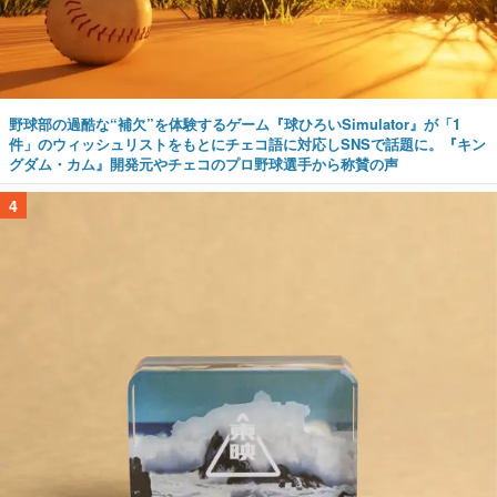
野球部の過酷な“補欠”を体験するゲーム『球ひろいSimulator』が「1
件」のウィッシュリストをもとにチェコ語に対応しSNSで話題に。『キン
グダム・カム』開発元やチェコのプロ野球選手から称賛の声
4