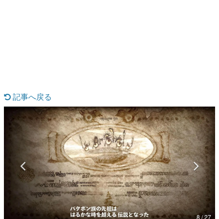
日本のコンテンツ産業やカルチャーに与えた影響を探る企
画です。
日本モバイルゲーム産業史
日本のモバイルゲーム史における主要なトピック・タイト
ルを網羅するほか、開発者へのインタビューや識者による
解説を掲載。約20年の歴史が一望できる決定版！
若ゲのいたり〜ゲームクリエイターの青春〜
『うつヌケ』『ペンと箸』等で知られるマンガ家・田中圭
一先生によるゲーム業界レポートマンガです。
記事へ戻る
なんでゲームは面白い？
ゲーム開発者・hamatsu氏がゲームの魅力を画面や操作の
具体的な形から解き明かしていく、硬派で骨太な評論連載
です。
ゲームが変えた日本語
「経験値」「裏技」「ラスボス」… ゲームにまつわる言葉
の起源や用法の変遷を、コンピューター文化史研究家・タ
イニーP氏が徹底調査。
カテゴリ
8 / 27
特集記事