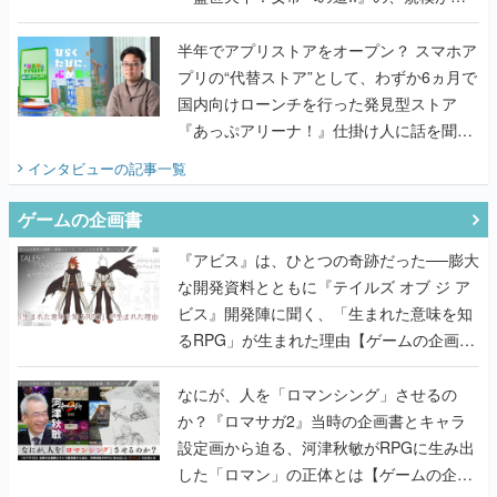
うこだわりをプロデューサーに聞いた
半年でアプリストアをオープン？ スマホア
プリの“代替ストア”として、わずか6ヵ月で
国内向けローンチを行った発見型ストア
『あっぷアリーナ！』仕掛け人に話を聞い
てみた
インタビュー
の記事一覧
ゲームの企画書
『アビス』は、ひとつの奇跡だった──膨大
な開発資料とともに『テイルズ オブ ジ ア
ビス』開発陣に聞く、「生まれた意味を知
るRPG」が生まれた理由【ゲームの企画
書】
なにが、人を「ロマンシング」させるの
か？『ロマサガ2』当時の企画書とキャラ
設定画から迫る、河津秋敏がRPGに生み出
した「ロマン」の正体とは【ゲームの企画