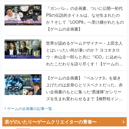
書】
『ガンパレ』の企画書、ついに公開━初代
PSの伝説的タイトルは、なぜ生まれたの
か？そして『LOOP8』へ受け継がれたもの
【ゲームの企画書】
世界が認めるゲームデザイナー・上田文人
とはいったい何が凄いのか？ ヨコオタロ
ウ・外山圭一郎らと共に『ICO』に込めら
れたこだわりを語り尽くす！【ゲームの企
画書】
【ゲームの企画書】『ペルソナ3』を築き
上げたのは反骨心とリスペクトだった。赤
い企画書のもとに集った“愚連隊”がシリー
ズを生まれ変わらせるまで【橋野桂インタ
ビュー】
ゲームの企画書
の記事一覧
若ゲのいたり〜ゲームクリエイターの青春〜