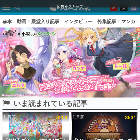
広告をスキップ
赫本
動画
殿堂入り記事
インタビュー
特集記事
マンガ
いま読まれている記事
ピックアップ
注目度
6204
注目度
3531
電ファミのいま読まれている記事ランキング
アプリセール情報