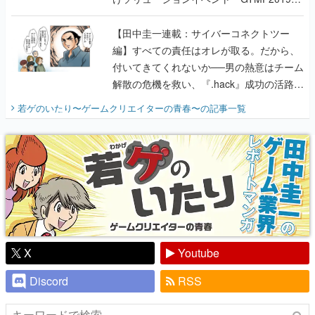
に行って、より理解を深めよう【PR】
【田中圭一連載：サイバーコネクトツー
編】すべての責任はオレが取る。だから、
付いてきてくれないか──男の熱意はチーム
解散の危機を救い、『.hack』成功の活路を
開く。業界の快男児・松山 洋に流れる血は
若ゲのいたり〜ゲームクリエイターの青春〜
の記事一覧
『少年ジャンプ』色だった【若ゲのいた
り】
X
Youtube
Discord
RSS