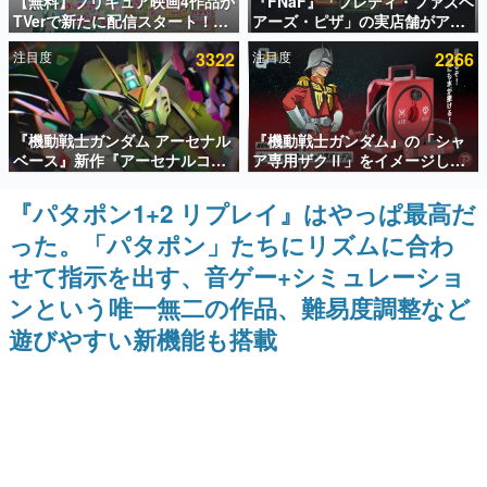
【無料】プリキュア映画4作品が
『FNaF』「フレディ・ファズベ
TVerで新たに配信スタート！な
アーズ・ピザ」の実店舗がアメ
インタビュー
んと2018年～2024年の映画ほぼ
リカの商業施設「American
注目度
3322
注目度
2266
すべてが見放題に、ぶっちゃけ
Dream」に2027年オープン！
連載・特集一覧
ありえないラインナップ
ScottGamesとの共同開発、食
事だけでなくステージショーや
没入型のホラー体験も楽しめる
殿堂入り記事
『機動戦士ガンダム アーセナル
『機動戦士ガンダム』の「シャ
SNS拡散数が数千以上！ ページビュー数万以上！ などな
ど。多くの人々に読まれた、電ファミ渾身の“殿堂入り”記
ベース』新作『アーセナルコマ
ア専用ザクⅡ」をイメージした
事をまとめました。
ンダー』発表！8月28日からオ
散水ホースリールが予約開始。
ープンベータテスト開催、2027
本体にはシャアのパーソナルマ
『パタポン1+2 リプレイ』はやっぱ最高だ
ゲームの企画書
年2月下旬に稼働予定
ークやジオン公国軍のエンブレ
名作ゲームクリエイターの方々に製作時のエピソードをお
った。「パタポン」たちにリズムに合わ
ム、型式番号などを配置
聞きし、ヒットする企画（ゲーム）とは何か？を探ってい
きます。
せて指示を出す、音ゲー+シミュレーショ
赫本
ンという唯一無二の作品、難易度調整など
この物語を解いてはいけない。『赫本』は、〈試験問題〉
遊びやすい新機能も搭載
の形をした短編ホラー小説集です。
新世代に訊く
これからのデジタルゲーム市場を担う若きクリエイター達
の姿を追い、彼らのルーツと情熱を探っていきます。
ゲーム世代の作家たち
ゲームに多大な影響を受けた作家さんに取材し、ゲームが