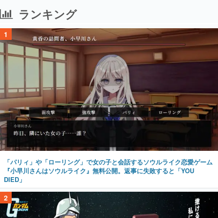
ランキング
1
「パリィ」や「ローリング」で女の子と会話するソウルライク恋愛ゲーム
『小早川さんはソウルライク』無料公開。返事に失敗すると「YOU
DIED」
2