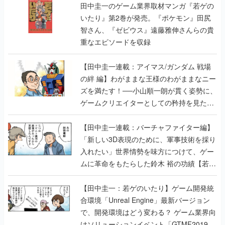
田中圭一のゲーム業界取材マンガ『若ゲの
いたり』第2巻が発売。『ポケモン』田尻
智さん、『ゼビウス』遠藤雅伸さんらの貴
重なエピソードを収録
【田中圭一連載：アイマス/ガンダム 戦場
の絆 編】わがままな王様のわがままなニー
ズを満たす！──小山順一朗が貫く姿勢に、
ゲームクリエイターとしての矜持を見た
【若ゲのいたり最終回】
【田中圭一連載：バーチャファイター編】
「新しい3D表現のために、軍事技術を採り
入れたい」世界情勢を味方につけて、ゲー
ムに革命をもたらした鈴木 裕の功績【若ゲ
のいたり】
【田中圭一：若ゲのいたり】ゲーム開発統
合環境「Unreal Engine」最新バージョン
で、開発環境はどう変わる？ ゲーム業界向
けソリューションイベント「GTMF2019」