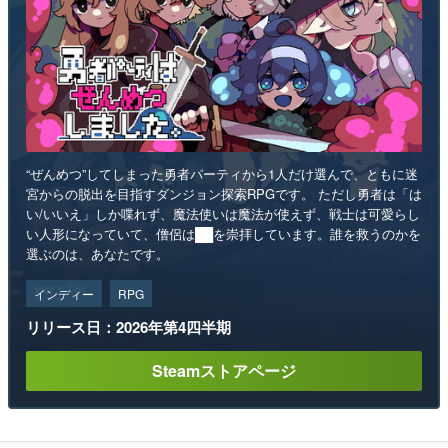
“ぜんめつ”してしまった勇者パーティから1人だけ選んで、ともに迷
宮からの脱出を目指すダンジョン探索RPGです。 ただし勇者は「は
い/いいえ」しか喋れず、魔法使いは魔法が使えず、戦士は可愛らし
い人形になっていて、僧侶は██を崇拝しています。誰を救うのかを
選ぶのは、あなたです。
インディー
RPG
リリース日：2026年第4四半期
Steamストアページ