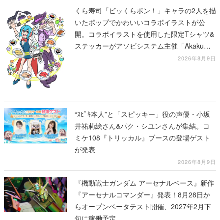
くら寿司「ビッくらポン！」キャラの2人を描
いたポップでかわいいコラボイラストが公
開。コラボイラストを使用した限定Tシャツ&
ステッカーがアソビシステム主催「Akaku
展」にて販売へ
2026年8月9日
“ｽﾋﾟｷ本人”と「スピッキー」役の声優・小坂
井祐莉絵さん&パク・シユンさんが集結。コ
ミケ108『トリッカル』ブースの登場ゲスト
が発表
2026年8月9日
『機動戦士ガンダム アーセナルベース』新作
『アーセナルコマンダー』発表！8月28日か
らオープンベータテスト開催、2027年2月下
旬に稼働予定