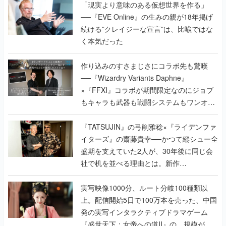
「現実より意味のある仮想世界を作る」
──『EVE Online』の生みの親が18年掲げ
続ける”クレイジーな宣言”は、比喩ではな
く本気だった
作り込みのすさまじさにコラボ先も驚嘆
──『Wizardry Variants Daphne』
×『FFXI』コラボが期間限定なのにジョブ
もキャラも武器も戦闘システムもワンオフ
で作り込まれた理由を両ディレクターに聞
く
『TATSUJIN』の弓削雅稔×『ライデンファ
イターズ』の齋藤貴幸──かつて縦シュー全
盛期を支えていた2人が、30年後に同じ会
社で机を並べる理由とは。新作
『TATSUJIN EXTREME』で初タッグを組
んだレジェンド2人に訊く開発秘話
実写映像1000分、ルート分岐100種類以
上。配信開始5日で100万本を売った、中国
発の実写インタラクティブドラマゲーム
『盛世天下：女帝への道II』の、規模が違