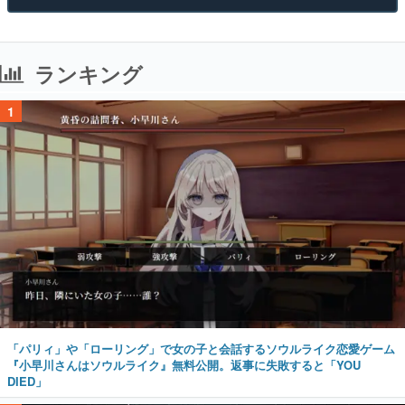
ランキング
1
「パリィ」や「ローリング」で女の子と会話するソウルライク恋愛ゲーム
『小早川さんはソウルライク』無料公開。返事に失敗すると「YOU
DIED」