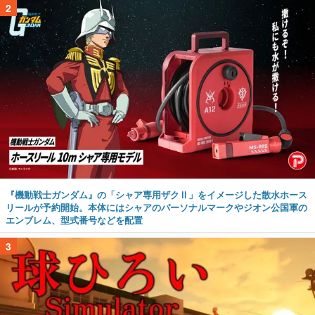
2
『機動戦士ガンダム』の「シャア専用ザクⅡ」をイメージした散水ホース
リールが予約開始。本体にはシャアのパーソナルマークやジオン公国軍の
エンブレム、型式番号などを配置
3