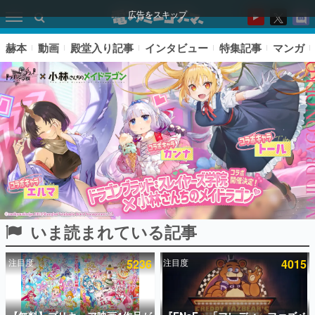
広告をスキップ
赫本
動画
殿堂入り記事
インタビュー
特集記事
マンガ
いま読まれている記事
ピックアップ
注目度
5236
注目度
4015
電ファミのいま読まれている記事ランキング
アプリセール情報