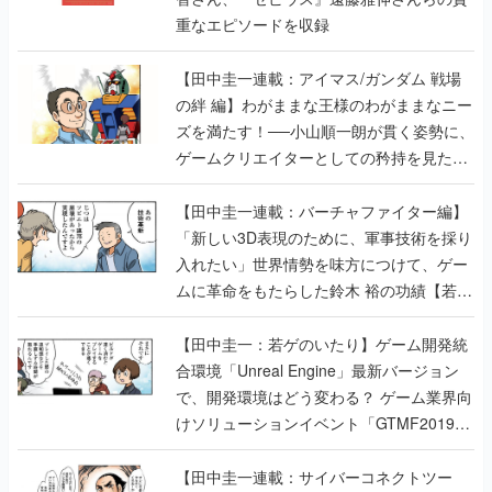
重なエピソードを収録
【田中圭一連載：アイマス/ガンダム 戦場
の絆 編】わがままな王様のわがままなニー
ズを満たす！──小山順一朗が貫く姿勢に、
ゲームクリエイターとしての矜持を見た
【若ゲのいたり最終回】
【田中圭一連載：バーチャファイター編】
「新しい3D表現のために、軍事技術を採り
入れたい」世界情勢を味方につけて、ゲー
ムに革命をもたらした鈴木 裕の功績【若ゲ
のいたり】
【田中圭一：若ゲのいたり】ゲーム開発統
合環境「Unreal Engine」最新バージョン
で、開発環境はどう変わる？ ゲーム業界向
けソリューションイベント「GTMF2019」
に行って、より理解を深めよう【PR】
【田中圭一連載：サイバーコネクトツー