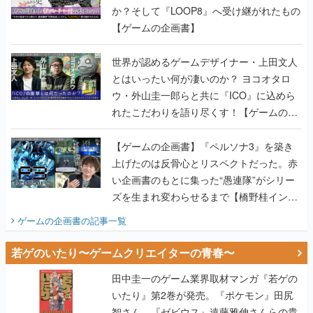
か？そして『LOOP8』へ受け継がれたもの
【ゲームの企画書】
世界が認めるゲームデザイナー・上田文人
とはいったい何が凄いのか？ ヨコオタロ
ウ・外山圭一郎らと共に『ICO』に込めら
れたこだわりを語り尽くす！【ゲームの企
画書】
【ゲームの企画書】『ペルソナ3』を築き
上げたのは反骨心とリスペクトだった。赤
い企画書のもとに集った“愚連隊”がシリー
ズを生まれ変わらせるまで【橋野桂インタ
ビュー】
ゲームの企画書
の記事一覧
若ゲのいたり〜ゲームクリエイターの青春〜
田中圭一のゲーム業界取材マンガ『若ゲの
いたり』第2巻が発売。『ポケモン』田尻
智さん、『ゼビウス』遠藤雅伸さんらの貴