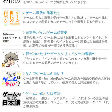
を追い、彼らのルーツと情熱を探っていきます。
ゲーム世代の作家たち
ゲームに多大な影響を受けた作家さんに取材し、ゲームが日本
のコンテンツ産業やカルチャーに与えた影響を探る企画です。
日本モバイルゲーム産業史
日本のモバイルゲーム史における主要なトピック・タイトルを
網羅するほか、開発者へのインタビューや識者による解説を掲
載。約20年の歴史が一望できる決定版！
若ゲのいたり〜ゲームクリエイターの青春〜
『うつヌケ』『ペンと箸』等で知られるマンガ家・田中圭一先
生によるゲーム業界レポートマンガです。
なんでゲームは面白い？
ゲーム開発者・hamatsu氏がゲームの魅力を画面や操作の具体的
な形から解き明かしていく、硬派で骨太な評論連載です。
ゲームが変えた日本語
「経験値」「裏技」「ラスボス」… ゲームにまつわる言葉の起
源や用法の変遷を、コンピューター文化史研究家・タイニーP氏
が徹底調査。