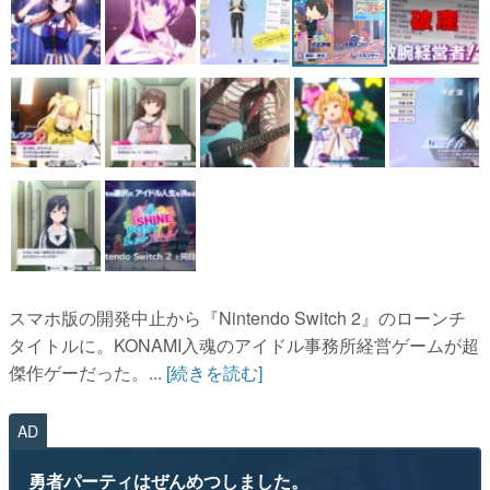
マンガ
女性向け
アプリレビュー
その他
電ファミニコゲーマーとは？
運営：株式会社マレ
スマホ版の開発中止から『Nintendo Switch 2』のローンチ
タイトルに。KONAMI入魂のアイドル事務所経営ゲームが超
傑作ゲーだった。...
[続きを読む]
AD
勇者パーティはぜんめつしました。