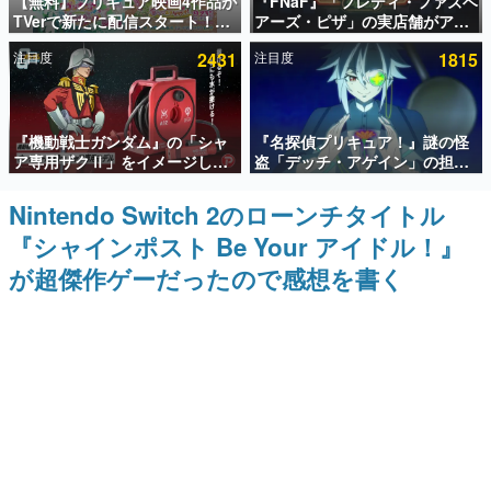
【無料】プリキュア映画4作品が
『FNaF』「フレディ・ファズベ
TVerで新たに配信スタート！な
アーズ・ピザ」の実店舗がアメ
インタビュー
んと2018年～2024年の映画ほぼ
リカの商業施設「American
注目度
2431
注目度
1815
すべてが見放題に、ぶっちゃけ
Dream」に2027年オープン！
連載・特集一覧
ありえないラインナップ
ScottGamesとの共同開発、食
事だけでなくステージショーや
没入型のホラー体験も楽しめる
殿堂入り記事
『機動戦士ガンダム』の「シャ
『名探偵プリキュア！』謎の怪
SNS拡散数が数千以上！ ページビュー数万以上！ などな
ど。多くの人々に読まれた、電ファミ渾身の“殿堂入り”記
ア専用ザクⅡ」をイメージした
盗「デッチ・アゲイン」の担当
事をまとめました。
散水ホースリールが予約開始。
キャストは天﨑滉平さんと判
本体にはシャアのパーソナルマ
明。『Re:ゼロから始める異世
Nintendo Switch 2のローンチタイトル
ゲームの企画書
ークやジオン公国軍のエンブレ
界生活』オットー役、『ヒプノ
名作ゲームクリエイターの方々に製作時のエピソードをお
『シャインポスト Be Your アイドル！』
ム、型式番号などを配置
シスマイク』山田三郎役など
聞きし、ヒットする企画（ゲーム）とは何か？を探ってい
きます。
が超傑作ゲーだったので感想を書く
赫本
この物語を解いてはいけない。『赫本』は、〈試験問題〉
の形をした短編ホラー小説集です。
新世代に訊く
これからのデジタルゲーム市場を担う若きクリエイター達
の姿を追い、彼らのルーツと情熱を探っていきます。
ゲーム世代の作家たち
ゲームに多大な影響を受けた作家さんに取材し、ゲームが