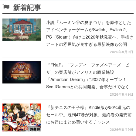
新着記事
小説『ムーミン谷の夏まつり』を原作とした
アドベンチャーゲームがSwitch、Switch 2、
PC（Steam）向けに2026年秋発売へ。手描き
アートの雰囲気が良すぎる最新映像も公開
2026年8月9日
『FNaF』「フレディ・ファズベアーズ・ピ
ザ」の実店舗がアメリカの商業施設
「American Dream」に2027年オープン！
ScottGamesとの共同開発、食事だけでなくス
テージショーや没入型のホラー体験も楽しめ
2026年8月9日
る
『新テニスの王子様』Kindle版が50%還元の
セール中。既刊47巻が対象、最終巻の発売前
にお得にまとめ買いするチャンス
2026年8月9日