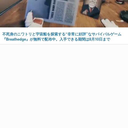
不死身のニワトリと宇宙船を探索する“非常に好評”なサバイバルゲーム
『Breathedge』が無料で配布中。入手できる期間は8月10日まで