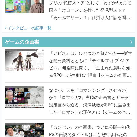
プリの“代替ストア”として、わずか6ヵ月で
国内向けローンチを行った発見型ストア
『あっぷアリーナ！』仕掛け人に話を聞い
てみた
インタビュー
の記事一覧
ゲームの企画書
『アビス』は、ひとつの奇跡だった──膨大
な開発資料とともに『テイルズ オブ ジ ア
ビス』開発陣に聞く、「生まれた意味を知
るRPG」が生まれた理由【ゲームの企画
書】
なにが、人を「ロマンシング」させるの
か？『ロマサガ2』当時の企画書とキャラ
設定画から迫る、河津秋敏がRPGに生み出
した「ロマン」の正体とは【ゲームの企画
書】
『ガンパレ』の企画書、ついに公開━初代
PSの伝説的タイトルは、なぜ生まれたの