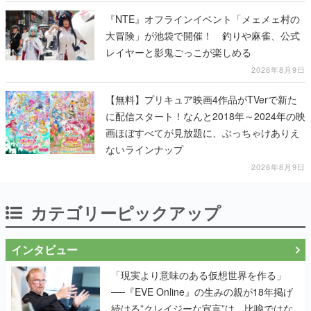
『NTE』オフラインイベント「メェメェ村の
大冒険」が池袋で開催！ 釣りや麻雀、公式
レイヤーと影鬼ごっこが楽しめる
2026年8月9日
【無料】プリキュア映画4作品がTVerで新た
に配信スタート！なんと2018年～2024年の映
画ほぼすべてが見放題に、ぶっちゃけありえ
ないラインナップ
2026年8月9日
カテゴリーピックアップ
インタビュー
「現実より意味のある仮想世界を作る」
──『EVE Online』の生みの親が18年掲げ
続ける”クレイジーな宣言”は、比喩ではな