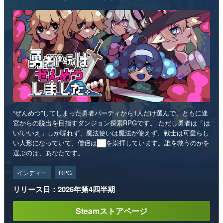
“ぜんめつ”してしまった勇者パーティから1人だけ選んで、ともに迷
宮からの脱出を目指すダンジョン探索RPGです。 ただし勇者は「は
い/いいえ」しか喋れず、魔法使いは魔法が使えず、戦士は可愛らし
い人形になっていて、僧侶は██を崇拝しています。誰を救うのかを
選ぶのは、あなたです。
インディー
RPG
リリース日：2026年第4四半期
Steamストアページ