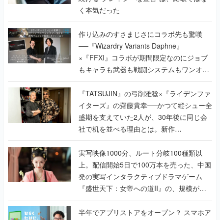
く本気だった
作り込みのすさまじさにコラボ先も驚嘆
──『Wizardry Variants Daphne』
×『FFXI』コラボが期間限定なのにジョブ
もキャラも武器も戦闘システムもワンオフ
で作り込まれた理由を両ディレクターに聞
く
『TATSUJIN』の弓削雅稔×『ライデンファ
イターズ』の齋藤貴幸──かつて縦シュー全
盛期を支えていた2人が、30年後に同じ会
社で机を並べる理由とは。新作
『TATSUJIN EXTREME』で初タッグを組
んだレジェンド2人に訊く開発秘話
実写映像1000分、ルート分岐100種類以
上。配信開始5日で100万本を売った、中国
発の実写インタラクティブドラマゲーム
『盛世天下：女帝への道II』の、規模が違
うこだわりをプロデューサーに聞いた
半年でアプリストアをオープン？ スマホア