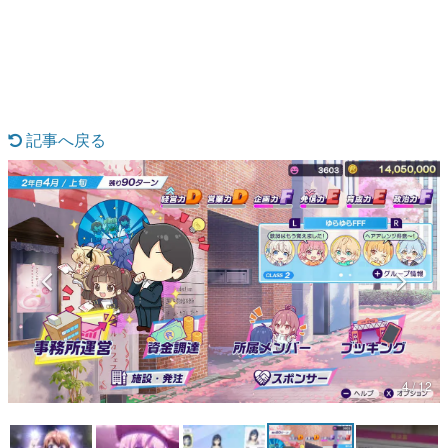
日本のコンテンツ産業やカルチャーに与えた影響を探る企
画です。
日本モバイルゲーム産業史
日本のモバイルゲーム史における主要なトピック・タイト
ルを網羅するほか、開発者へのインタビューや識者による
解説を掲載。約20年の歴史が一望できる決定版！
記事へ戻る
若ゲのいたり〜ゲームクリエイターの青春〜
『うつヌケ』『ペンと箸』等で知られるマンガ家・田中圭
一先生によるゲーム業界レポートマンガです。
なんでゲームは面白い？
ゲーム開発者・hamatsu氏がゲームの魅力を画面や操作の
具体的な形から解き明かしていく、硬派で骨太な評論連載
です。
ゲームが変えた日本語
「経験値」「裏技」「ラスボス」… ゲームにまつわる言葉
の起源や用法の変遷を、コンピューター文化史研究家・タ
イニーP氏が徹底調査。
4 / 12
カテゴリ
特集記事