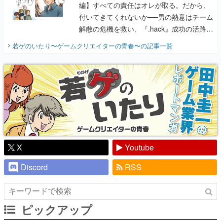
編】すべての責任はオレが取る。だから、
付いてきてくれないか──男の熱意はチーム
解散の危機を救い、『.hack』成功の活路を
開く。業界の快男児・松山 洋に流れる血は
若ゲのいたり〜ゲームクリエイターの青春〜
の記事一覧
『少年ジャンプ』色だった【若ゲのいた
り】
X
Youtube
Discord
RSS
ピックアップ