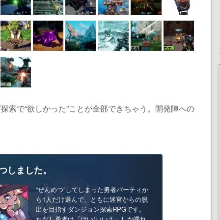
プ探索で“欲しかった”ことが全部できちゃう。開発陣への
つしました。
“ぜんめつ”してしまった勇者パーティか
ら1人だけ選んで、ともに迷宮からの脱
出を目指すダンジョン探索RPGです。
ただし勇者は「はい/いいえ」しか喋れ