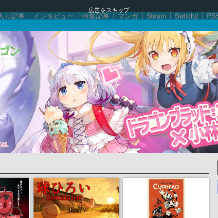
広告をスキップ
入り記事
インタビュー
特集記事
マンガ
Steam
Switch2
PS