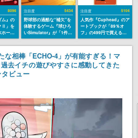
8096
5434
5104
注目度
注目度
ダム』の
野球部の過酷な“補欠”を
人気作『Cuphead』のア
クⅡ」を
体験するゲーム『球ひろ
ートブックが「89％オ
水ホース
いSimulator』が「1件」
フ」の499円で買える破
始。本体
のウィッシュリストをも
格のセール中。1930年代
ーソナル
とにチェコ語に対応し
風のビジュアルが特徴的
公国軍の
SNSで話題に。『キング
なアクションゲームの初
たな相棒「ECHO-4」が有能すぎる！マ
式番号な
ダム・カム』開発元やチ
期コンセプトやボスキャ
、過去イチの遊びやすさに感動してきた
ェコのプロ野球選手から
ラ、ステージのイラスト
称賛の声
も収録
ンタビュー