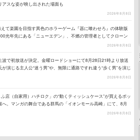
リアスな姿が映し出された場面も
2026年8月8日
を与えて楽園を目指す異色のホラーゲーム『器に喰わせろ』の体験版
700光年先にある「ニューエデン」、不燃の管理者としてクローン
て神に捧げる
2026年8月8日
波で初放送が決定。金曜ロードショーにて8月28日21時より放送
が演じる主人公“迷う男”や、無限に通路ですれ違う“歩く男”を演じ
演技は必見
2026年8月8日
うふ店（自家用）ハチロク」の“動くティッシュケース”が買えるポッ
催へ。マンガの舞台である群馬の「イオンモール高崎」にて、8月
での期間限定で開催予定
2026年8月8日