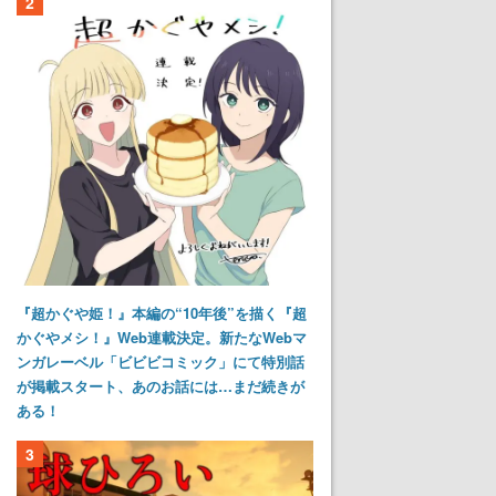
2
『超かぐや姫！』本編の“10年後”を描く『超
かぐやメシ！』Web連載決定。新たなWebマ
ンガレーベル「ビビビコミック」にて特別話
が掲載スタート、あのお話には…まだ続きが
ある！
3