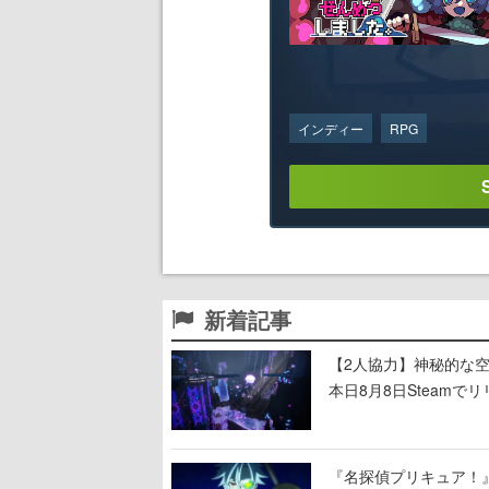
インディー
RPG
新着記事
【2人協力】神秘的な空間でパ
本日8月8日Steam
ームを探索しながら脱
『名探偵プリキュア！