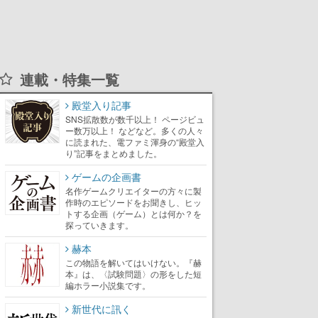
連載・特集一覧
殿堂入り記事
SNS拡散数が数千以上！ ページビュ
ー数万以上！ などなど。多くの人々
に読まれた、電ファミ渾身の“殿堂入
り”記事をまとめました。
ゲームの企画書
名作ゲームクリエイターの方々に製
作時のエピソードをお聞きし、ヒッ
トする企画（ゲーム）とは何か？を
探っていきます。
赫本
この物語を解いてはいけない。『赫
本』は、〈試験問題〉の形をした短
編ホラー小説集です。
新世代に訊く