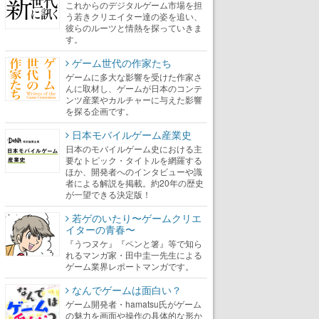
これからのデジタルゲーム市場を担
う若きクリエイター達の姿を追い、
彼らのルーツと情熱を探っていきま
す。
ゲーム世代の作家たち
ゲームに多大な影響を受けた作家さ
んに取材し、ゲームが日本のコンテ
ンツ産業やカルチャーに与えた影響
を探る企画です。
日本モバイルゲーム産業史
日本のモバイルゲーム史における主
要なトピック・タイトルを網羅する
ほか、開発者へのインタビューや識
者による解説を掲載。約20年の歴史
が一望できる決定版！
若ゲのいたり〜ゲームクリエ
イターの青春〜
『うつヌケ』『ペンと箸』等で知ら
れるマンガ家・田中圭一先生による
ゲーム業界レポートマンガです。
なんでゲームは面白い？
ゲーム開発者・hamatsu氏がゲーム
の魅力を画面や操作の具体的な形か