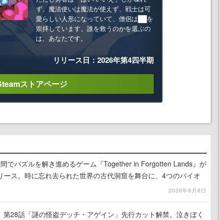
ず、魔法使いは魔法が使えず、戦士は可
愛らしい人形になっていて、僧侶は██を
崇拝しています。誰を救うのかを選ぶの
は、あなたです。
リリース日：2026年第4四半期
Steamストアページ
ズルを解き進めるゲーム『Together in Forgotten Lands』が
でリリース。時に忘れ去られた世界の古代洞窟を舞台に、4つのバイオ
出を目指す
2026年8月8日
』第28話「謎の怪盗デッチ・アゲイン」先行カット解禁。泣きぼく