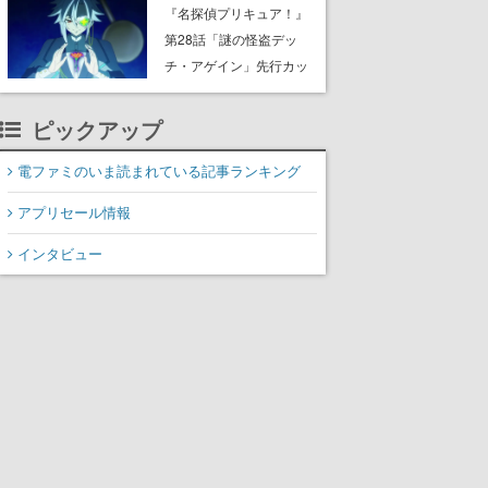
8月8日Steamでリリー
『名探偵プリキュア！』
ス。時に忘れ去られた世
第28話「謎の怪盗デッ
界の古代洞窟を舞台に、4
チ・アゲイン」先行カッ
つのバイオームを探索し
ト解禁。泣きぼくろにモ
ながら脱出を目指す
ノクル、ミステリアスな
ピックアップ
姿が映し出された場面も
電ファミのいま読まれている記事ランキング
アプリセール情報
インタビュー