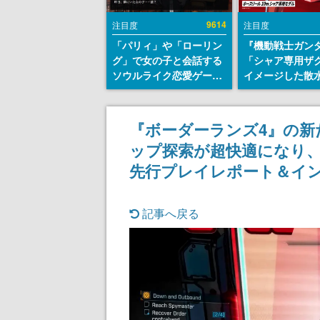
9614
注目度
注目度
「パリィ」や「ローリン
『機動戦士ガン
グ」で女の子と会話する
「シャア専用ザ
ソウルライク恋愛ゲーム
イメージした散
『小早川さんはソウルラ
リールが予約開
イク』無料公開。返事に
にはシャアのパ
失敗すると「YOU
マークやジオン
『ボーダーランズ4』の新
DIED」
エンブレム、型
ップ探索が超快適になり
どを配置
先行プレイレポート＆イ
記事へ戻る