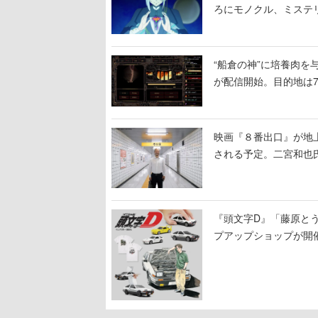
ろにモノクル、ミステ
“船倉の神”に培養肉
が配信開始。目的地は
人間を増やし、加工し
映画『８番出口』が地上
される予定。二宮和也氏
る河内大和氏の迫真の
『頭文字D』「藤原と
プアップショップが開
11日から8月20日ま