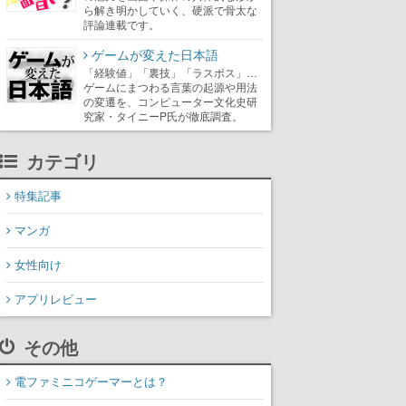
ら解き明かしていく、硬派で骨太な
評論連載です。
ゲームが変えた日本語
「経験値」「裏技」「ラスボス」…
ゲームにまつわる言葉の起源や用法
の変遷を、コンピューター文化史研
究家・タイニーP氏が徹底調査。
カテゴリ
特集記事
マンガ
女性向け
アプリレビュー
その他
電ファミニコゲーマーとは？