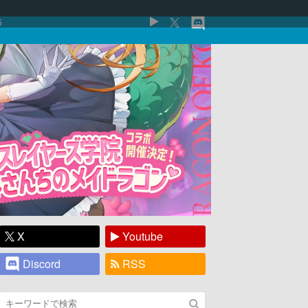
5
X
Youtube
Discord
RSS