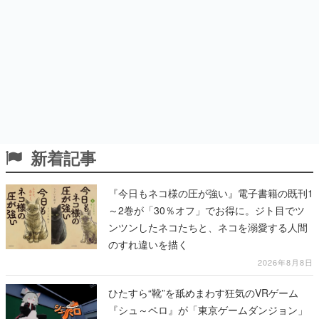
新着記事
『今日もネコ様の圧が強い』電子書籍の既刊1
～2巻が「30％オフ」でお得に。ジト目でツ
ンツンしたネコたちと、ネコを溺愛する人間
のすれ違いを描く
2026年8月8日
ひたすら“靴”を舐めまわす狂気のVRゲーム
『シュ～ペロ』が「東京ゲームダンジョン」