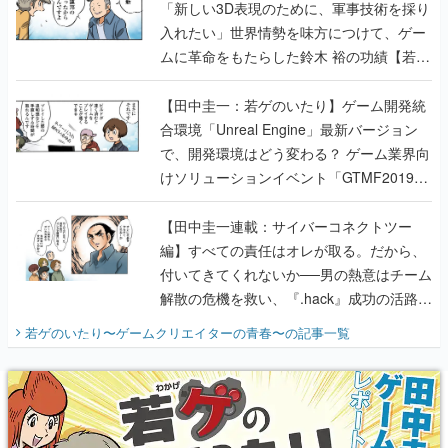
「新しい3D表現のために、軍事技術を採り
入れたい」世界情勢を味方につけて、ゲー
ムに革命をもたらした鈴木 裕の功績【若ゲ
のいたり】
【田中圭一：若ゲのいたり】ゲーム開発統
合環境「Unreal Engine」最新バージョン
で、開発環境はどう変わる？ ゲーム業界向
けソリューションイベント「GTMF2019」
に行って、より理解を深めよう【PR】
【田中圭一連載：サイバーコネクトツー
編】すべての責任はオレが取る。だから、
付いてきてくれないか──男の熱意はチーム
解散の危機を救い、『.hack』成功の活路を
開く。業界の快男児・松山 洋に流れる血は
若ゲのいたり〜ゲームクリエイターの青春〜
の記事一覧
『少年ジャンプ』色だった【若ゲのいた
り】