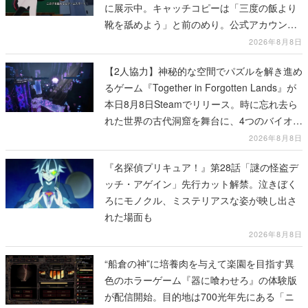
に展示中。キャッチコピーは「三度の飯より
靴を舐めよう」と前のめり。公式アカウント
も開設され、2026年リリースに向けて開発中
2026年8月8日
【2人協力】神秘的な空間でパズルを解き進め
るゲーム『Together in Forgotten Lands』が
本日8月8日Steamでリリース。時に忘れ去ら
れた世界の古代洞窟を舞台に、4つのバイオー
ムを探索しながら脱出を目指す
2026年8月8日
『名探偵プリキュア！』第28話「謎の怪盗デ
ッチ・アゲイン」先行カット解禁。泣きぼく
ろにモノクル、ミステリアスな姿が映し出さ
れた場面も
2026年8月8日
“船倉の神”に培養肉を与えて楽園を目指す異
色のホラーゲーム『器に喰わせろ』の体験版
が配信開始。目的地は700光年先にある「ニ