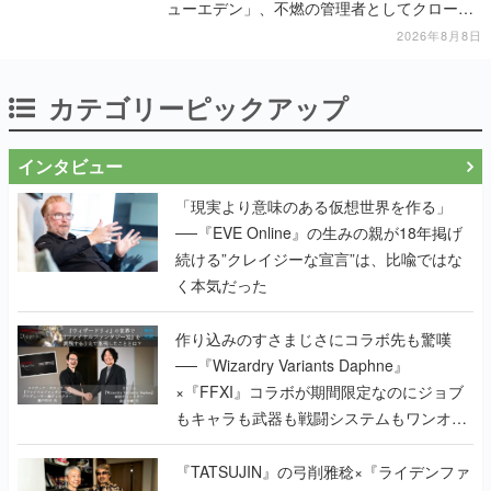
ューエデン」、不燃の管理者としてクローン
人間を増やし、加工して神に捧げる
2026年8月8日
カテゴリーピックアップ
インタビュー
「現実より意味のある仮想世界を作る」
──『EVE Online』の生みの親が18年掲げ
続ける”クレイジーな宣言”は、比喩ではな
く本気だった
作り込みのすさまじさにコラボ先も驚嘆
──『Wizardry Variants Daphne』
×『FFXI』コラボが期間限定なのにジョブ
もキャラも武器も戦闘システムもワンオフ
で作り込まれた理由を両ディレクターに聞
く
『TATSUJIN』の弓削雅稔×『ライデンファ