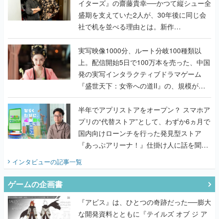
イターズ』の齋藤貴幸──かつて縦シュー全
盛期を支えていた2人が、30年後に同じ会
社で机を並べる理由とは。新作
『TATSUJIN EXTREME』で初タッグを組
んだレジェンド2人に訊く開発秘話
実写映像1000分、ルート分岐100種類以
上。配信開始5日で100万本を売った、中国
発の実写インタラクティブドラマゲーム
『盛世天下：女帝への道II』の、規模が違
うこだわりをプロデューサーに聞いた
半年でアプリストアをオープン？ スマホア
プリの“代替ストア”として、わずか6ヵ月で
国内向けローンチを行った発見型ストア
『あっぷアリーナ！』仕掛け人に話を聞い
てみた
インタビュー
の記事一覧
ゲームの企画書
『アビス』は、ひとつの奇跡だった──膨大
な開発資料とともに『テイルズ オブ ジ ア