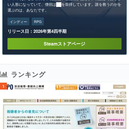
い人形になっていて、僧侶は██を崇拝しています。誰を救うのかを
選ぶのは、あなたです。
インディー
RPG
リリース日：2026年第4四半期
Steamストアページ
ランキング
1