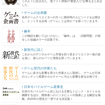
くの人々に読まれた、電ファミ渾身の“殿堂入り”記事をまとめま
した。
ゲームの企画書
名作ゲームクリエイターの方々に製作時のエピソードをお聞き
し、ヒットする企画（ゲーム）とは何か？を探っていきます。
赫本
この物語を解いてはいけない。『赫本』は、〈試験問題〉の形
をした短編ホラー小説集です。
新世代に訊く
これからのデジタルゲーム市場を担う若きクリエイター達の姿
を追い、彼らのルーツと情熱を探っていきます。
ゲーム世代の作家たち
ゲームに多大な影響を受けた作家さんに取材し、ゲームが日本
のコンテンツ産業やカルチャーに与えた影響を探る企画です。
日本モバイルゲーム産業史
日本のモバイルゲーム史における主要なトピック・タイトルを
網羅するほか、開発者へのインタビューや識者による解説を掲
載。約20年の歴史が一望できる決定版！