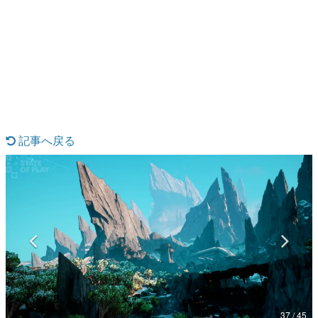
日本のコンテンツ産業やカルチャーに与えた影響を探る企
画です。
日本モバイルゲーム産業史
日本のモバイルゲーム史における主要なトピック・タイト
ルを網羅するほか、開発者へのインタビューや識者による
解説を掲載。約20年の歴史が一望できる決定版！
若ゲのいたり〜ゲームクリエイターの青春〜
『うつヌケ』『ペンと箸』等で知られるマンガ家・田中圭
一先生によるゲーム業界レポートマンガです。
記事へ戻る
なんでゲームは面白い？
ゲーム開発者・hamatsu氏がゲームの魅力を画面や操作の
具体的な形から解き明かしていく、硬派で骨太な評論連載
です。
ゲームが変えた日本語
「経験値」「裏技」「ラスボス」… ゲームにまつわる言葉
の起源や用法の変遷を、コンピューター文化史研究家・タ
イニーP氏が徹底調査。
カテゴリ
37 / 45
特集記事