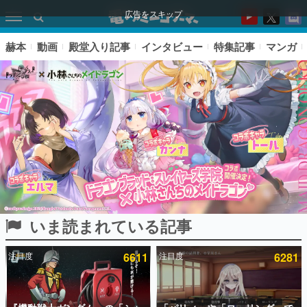
広告をスキップ
赫本
動画
殿堂入り記事
インタビュー
特集記事
マンガ
いま読まれている記事
ピックアップ
注目度
6611
注目度
6281
電ファミのいま読まれている記事ランキング
アプリセール情報