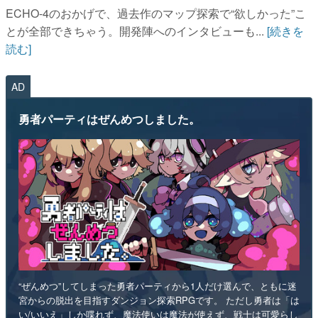
ECHO-4のおかげで、過去作のマップ探索で“欲しかった”こ
とが全部できちゃう。開発陣へのインタビューも...
[続きを
読む]
AD
勇者パーティはぜんめつしました。
“ぜんめつ”してしまった勇者パーティから1人だけ選んで、ともに迷
宮からの脱出を目指すダンジョン探索RPGです。 ただし勇者は「は
い/いいえ」しか喋れず、魔法使いは魔法が使えず、戦士は可愛らし