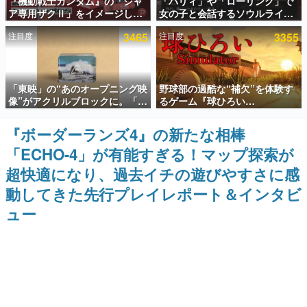
『機動戦士ガンダム』の「シャ
「パリィ」や「ローリング」で
ア専用ザクⅡ」をイメージした
女の子と会話するソウルライク
インタビュー
散水ホースリールが予約開始。
恋愛ゲーム『小早川さんはソウ
注目度
3465
注目度
3355
本体にはシャアのパーソナルマ
ルライク』無料公開。返事に失
連載・特集一覧
ークやジオン公国軍のエンブレ
敗すると「YOU DIED」
ム、型式番号などを配置
殿堂入り記事
「東映」の“あのオープニング映
野球部の過酷な“補欠”を体験す
SNS拡散数が数千以上！ ページビュー数万以上！ などな
ど。多くの人々に読まれた、電ファミ渾身の“殿堂入り”記
像”がアクリルブロックに。「東
るゲーム『球ひろい
事をまとめました。
映ヒストリカル グッズコレクシ
Simulator』が「1件」のウィッ
ョン」が8月下旬より発売
シュリストをもとにチェコ語に
『ボーダーランズ4』の新たな相棒
ゲームの企画書
対応しSNSで話題に。『キング
名作ゲームクリエイターの方々に製作時のエピソードをお
「ECHO-4」が有能すぎる！マップ探索が
ダム・カム』開発元やチェコの
聞きし、ヒットする企画（ゲーム）とは何か？を探ってい
プロ野球選手から称賛の声
きます。
超快適になり、過去イチの遊びやすさに感
赫本
動してきた先行プレイレポート＆インタビ
この物語を解いてはいけない。『赫本』は、〈試験問題〉
ュー
の形をした短編ホラー小説集です。
新世代に訊く
これからのデジタルゲーム市場を担う若きクリエイター達
の姿を追い、彼らのルーツと情熱を探っていきます。
ゲーム世代の作家たち
ゲームに多大な影響を受けた作家さんに取材し、ゲームが