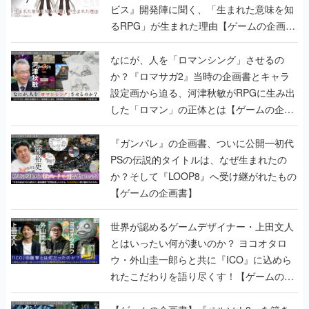
ビス』開発陣に聞く、「生まれた意味を知
るRPG」が生まれた理由【ゲームの企画
書】
なにが、人を「ロマンシング」させるの
か？『ロマサガ2』当時の企画書とキャラ
設定画から迫る、河津秋敏がRPGに生み出
した「ロマン」の正体とは【ゲームの企画
書】
『ガンパレ』の企画書、ついに公開━初代
PSの伝説的タイトルは、なぜ生まれたの
か？そして『LOOP8』へ受け継がれたもの
【ゲームの企画書】
世界が認めるゲームデザイナー・上田文人
とはいったい何が凄いのか？ ヨコオタロ
ウ・外山圭一郎らと共に『ICO』に込めら
れたこだわりを語り尽くす！【ゲームの企
画書】