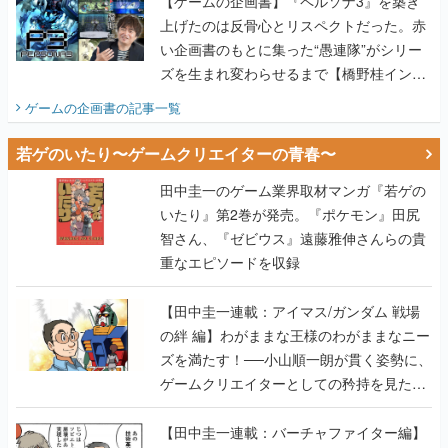
【ゲームの企画書】『ペルソナ3』を築き
上げたのは反骨心とリスペクトだった。赤
い企画書のもとに集った“愚連隊”がシリー
ズを生まれ変わらせるまで【橋野桂インタ
ビュー】
ゲームの企画書
の記事一覧
若ゲのいたり〜ゲームクリエイターの青春〜
田中圭一のゲーム業界取材マンガ『若ゲの
いたり』第2巻が発売。『ポケモン』田尻
智さん、『ゼビウス』遠藤雅伸さんらの貴
重なエピソードを収録
【田中圭一連載：アイマス/ガンダム 戦場
の絆 編】わがままな王様のわがままなニー
ズを満たす！──小山順一朗が貫く姿勢に、
ゲームクリエイターとしての矜持を見た
【若ゲのいたり最終回】
【田中圭一連載：バーチャファイター編】