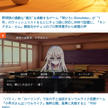
野球部の過酷な“補欠”を体験するゲーム『球ひろいSimulator』が「1
件」のウィッシュリストをもとにチェコ語に対応しSNSで話題に。『キン
グダム・カム』開発元やチェコのプロ野球選手から称賛の声
4
「パリィ」や「ローリング」で女の子と会話するソウルライク恋愛ゲーム
『小早川さんはソウルライク』無料公開。返事に失敗すると「YOU
DIED」