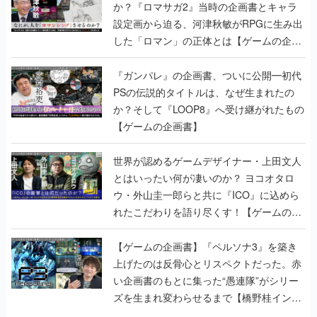
か？『ロマサガ2』当時の企画書とキャラ
設定画から迫る、河津秋敏がRPGに生み出
した「ロマン」の正体とは【ゲームの企画
書】
『ガンパレ』の企画書、ついに公開━初代
PSの伝説的タイトルは、なぜ生まれたの
か？そして『LOOP8』へ受け継がれたもの
【ゲームの企画書】
世界が認めるゲームデザイナー・上田文人
とはいったい何が凄いのか？ ヨコオタロ
ウ・外山圭一郎らと共に『ICO』に込めら
れたこだわりを語り尽くす！【ゲームの企
画書】
【ゲームの企画書】『ペルソナ3』を築き
上げたのは反骨心とリスペクトだった。赤
い企画書のもとに集った“愚連隊”がシリー
ズを生まれ変わらせるまで【橋野桂インタ
ビュー】