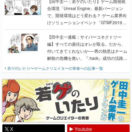
【田中圭一：若ゲのいたり】ゲーム開発統
合環境「Unreal Engine」最新バージョン
で、開発環境はどう変わる？ ゲーム業界向
けソリューションイベント「GTMF2019」
に行って、より理解を深めよう【PR】
【田中圭一連載：サイバーコネクトツー
編】すべての責任はオレが取る。だから、
付いてきてくれないか──男の熱意はチーム
解散の危機を救い、『.hack』成功の活路を
開く。業界の快男児・松山 洋に流れる血は
若ゲのいたり〜ゲームクリエイターの青春〜
の記事一覧
『少年ジャンプ』色だった【若ゲのいた
り】
X
Youtube