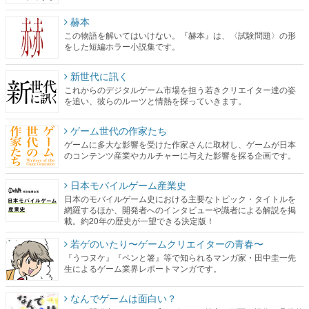
赫本
この物語を解いてはいけない。『赫本』は、〈試験問題〉の形
をした短編ホラー小説集です。
新世代に訊く
これからのデジタルゲーム市場を担う若きクリエイター達の姿
を追い、彼らのルーツと情熱を探っていきます。
ゲーム世代の作家たち
ゲームに多大な影響を受けた作家さんに取材し、ゲームが日本
のコンテンツ産業やカルチャーに与えた影響を探る企画です。
日本モバイルゲーム産業史
日本のモバイルゲーム史における主要なトピック・タイトルを
網羅するほか、開発者へのインタビューや識者による解説を掲
載。約20年の歴史が一望できる決定版！
若ゲのいたり〜ゲームクリエイターの青春〜
『うつヌケ』『ペンと箸』等で知られるマンガ家・田中圭一先
生によるゲーム業界レポートマンガです。
なんでゲームは面白い？