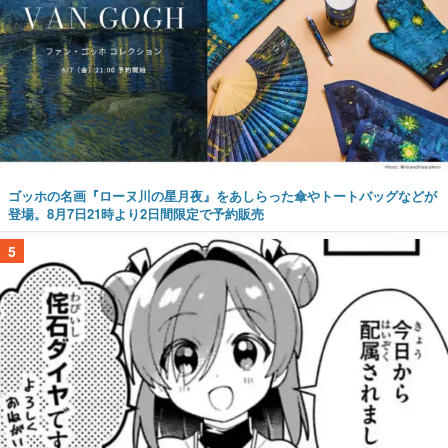
ゴッホの名画『ローヌ川の星月夜』をあしらった傘やトートバッグなどが
登場。8月7日21時より2日間限定で予約販売
5