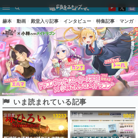
広告をスキップ
赫本
動画
殿堂入り記事
インタビュー
特集記事
マンガ
いま読まれている記事
ピックアップ
注目度
13233
注目度
9801
電ファミのいま読まれている記事ランキング
アプリセール情報