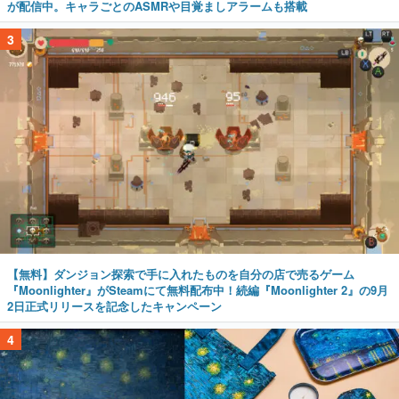
が配信中。キャラごとのASMRや目覚ましアラームも搭載
3
【無料】ダンジョン探索で手に入れたものを自分の店で売るゲーム
『Moonlighter』がSteamにて無料配布中！続編『Moonlighter 2』の9月
2日正式リリースを記念したキャンペーン
4