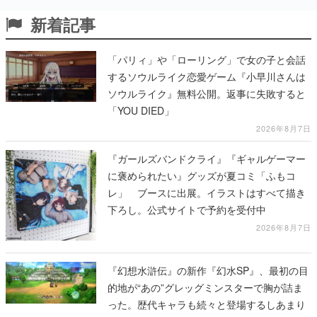
新着記事
「パリィ」や「ローリング」で女の子と会話
するソウルライク恋愛ゲーム『小早川さんは
ソウルライク』無料公開。返事に失敗すると
「YOU DIED」
2026年8月7日
『ガールズバンドクライ』『ギャルゲーマー
に褒められたい』グッズが夏コミ「ふもコ
レ」 ブースに出展。イラストはすべて描き
下ろし。公式サイトで予約を受付中
2026年8月7日
『幻想水滸伝』の新作『幻水SP』、最初の目
的地が“あの”グレッグミンスターで胸が詰ま
った。歴代キャラも続々と登場するしあまり