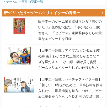
ゲームの企画書
の記事一覧
若ゲのいたり〜ゲームクリエイターの青春〜
田中圭一のゲーム業界取材マンガ『若ゲの
いたり』第2巻が発売。『ポケモン』田尻
智さん、『ゼビウス』遠藤雅伸さんらの貴
重なエピソードを収録
【田中圭一連載：アイマス/ガンダム 戦場
の絆 編】わがままな王様のわがままなニー
ズを満たす！──小山順一朗が貫く姿勢に、
ゲームクリエイターとしての矜持を見た
【若ゲのいたり最終回】
【田中圭一連載：バーチャファイター編】
「新しい3D表現のために、軍事技術を採り
入れたい」世界情勢を味方につけて、ゲー
ムに革命をもたらした鈴木 裕の功績【若ゲ
のいたり】