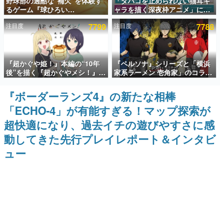
野球部の過酷な“補欠”を体験す
「タバコを止められない猫耳キ
るゲーム『球ひろい
ャラを描く深夜枠アニメ」に視
インタビュー
Simulator』が「1件」のウィッ
聴者の一部から批判意見。違法
注目度
7799
注目度
7788
シュリストをもとにチェコ語に
薬物の使用と思しき描写も含め
連載・特集一覧
対応しSNSで話題に。『キング
て、BPOが議論を交わす
ダム・カム』開発元やチェコの
プロ野球選手から称賛の声
殿堂入り記事
『超かぐや姫！』本編の“10年
『ペルソナ』シリーズと「横浜
SNS拡散数が数千以上！ ページビュー数万以上！ などな
ど。多くの人々に読まれた、電ファミ渾身の“殿堂入り”記
後”を描く『超かぐやメシ！』
家系ラーメン 壱角家」のコラボ
事をまとめました。
Web連載決定。新たなWebマン
が8月21日から開催。”はがく
ガレーベル「ビビビコミック」
れ”風とんこつラーメンや、おい
『ボーダーランズ4』の新たな相棒
ゲームの企画書
にて特別話が掲載スタート、あ
しく食べられるカレーラーメン
名作ゲームクリエイターの方々に製作時のエピソードをお
「ECHO-4」が有能すぎる！マップ探索が
のお話には…まだ続きがある！
がラインナップ
聞きし、ヒットする企画（ゲーム）とは何か？を探ってい
きます。
超快適になり、過去イチの遊びやすさに感
赫本
動してきた先行プレイレポート＆インタビ
この物語を解いてはいけない。『赫本』は、〈試験問題〉
ュー
の形をした短編ホラー小説集です。
新世代に訊く
これからのデジタルゲーム市場を担う若きクリエイター達
の姿を追い、彼らのルーツと情熱を探っていきます。
ゲーム世代の作家たち
ゲームに多大な影響を受けた作家さんに取材し、ゲームが