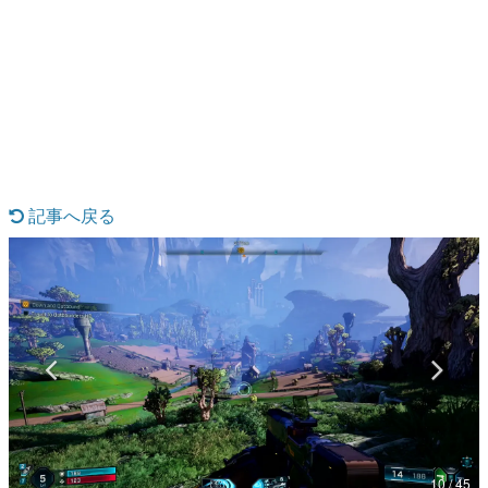
日本のコンテンツ産業やカルチャーに与えた影響を探る企
画です。
日本モバイルゲーム産業史
日本のモバイルゲーム史における主要なトピック・タイト
ルを網羅するほか、開発者へのインタビューや識者による
解説を掲載。約20年の歴史が一望できる決定版！
若ゲのいたり〜ゲームクリエイターの青春〜
『うつヌケ』『ペンと箸』等で知られるマンガ家・田中圭
一先生によるゲーム業界レポートマンガです。
記事へ戻る
なんでゲームは面白い？
ゲーム開発者・hamatsu氏がゲームの魅力を画面や操作の
具体的な形から解き明かしていく、硬派で骨太な評論連載
です。
ゲームが変えた日本語
「経験値」「裏技」「ラスボス」… ゲームにまつわる言葉
の起源や用法の変遷を、コンピューター文化史研究家・タ
イニーP氏が徹底調査。
カテゴリ
10 / 45
特集記事