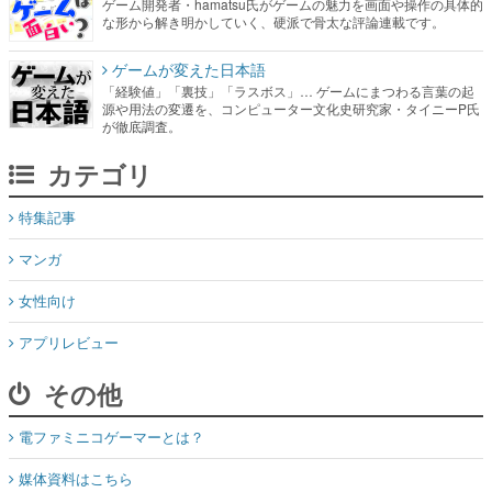
ゲーム開発者・hamatsu氏がゲームの魅力を画面や操作の具体的
な形から解き明かしていく、硬派で骨太な評論連載です。
ゲームが変えた日本語
「経験値」「裏技」「ラスボス」… ゲームにまつわる言葉の起
源や用法の変遷を、コンピューター文化史研究家・タイニーP氏
が徹底調査。
カテゴリ
特集記事
マンガ
女性向け
アプリレビュー
その他
電ファミニコゲーマーとは？
媒体資料はこちら