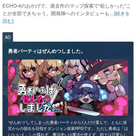
ECHO-4のおかげで、過去作のマップ探索で“欲しかった”こ
とが全部できちゃう。開発陣へのインタビューも...
[続きを
読む]
AD
勇者パーティはぜんめつしました。
“ぜんめつ”してしまった勇者パーティから1人だけ選んで、ともに迷
宮からの脱出を目指すダンジョン探索RPGです。 ただし勇者は「は
い/いいえ」しか喋れず、魔法使いは魔法が使えず、戦士は可愛らし