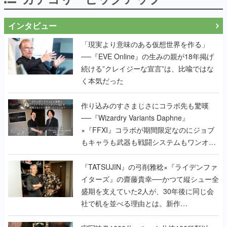
インタビュー
「現実より意味のある仮想世界を作る」
──『EVE Online』の生みの親が18年掲げ
続ける”クレイジーな宣言”は、比喩ではな
く本気だった
作り込みのすさまじさにコラボ先も驚嘆
──『Wizardry Variants Daphne』
×『FFXI』コラボが期間限定なのにジョブ
もキャラも武器も戦闘システムもワンオフ
で作り込まれた理由を両ディレクターに聞
く
『TATSUJIN』の弓削雅稔×『ライデンファ
イターズ』の齋藤貴幸──かつて縦シュー全
盛期を支えていた2人が、30年後に同じ会
社で机を並べる理由とは。新作
『TATSUJIN EXTREME』で初タッグを組