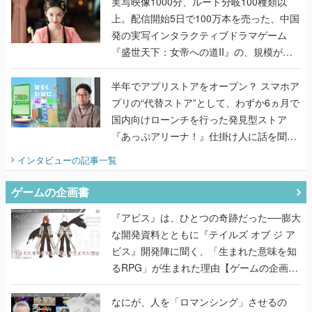
んだレジェンド2人に訊く開発秘話
実写映像1000分、ルート分岐100種類以
上。配信開始5日で100万本を売った、中国
発の実写インタラクティブドラマゲーム
『盛世天下：女帝への道II』の、規模が違
うこだわりをプロデューサーに聞いた
半年でアプリストアをオープン？ スマホア
プリの“代替ストア”として、わずか6ヵ月で
国内向けローンチを行った発見型ストア
『あっぷアリーナ！』仕掛け人に話を聞い
てみた
インタビュー
の記事一覧
ゲームの企画書
『アビス』は、ひとつの奇跡だった──膨大
な開発資料とともに『テイルズ オブ ジ ア
ビス』開発陣に聞く、「生まれた意味を知
るRPG」が生まれた理由【ゲームの企画
書】
なにが、人を「ロマンシング」させるの