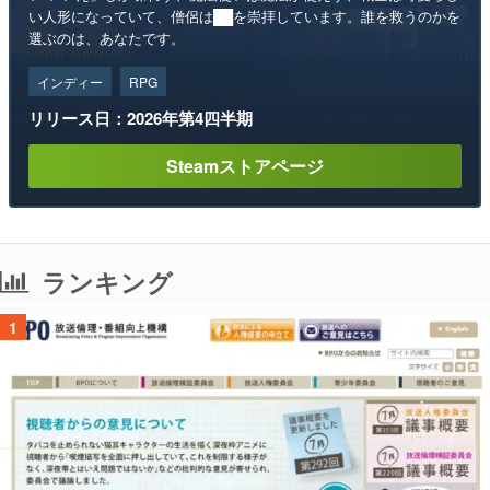
い人形になっていて、僧侶は██を崇拝しています。誰を救うのかを
選ぶのは、あなたです。
インディー
RPG
リリース日：2026年第4四半期
Steamストアページ
ランキング
1