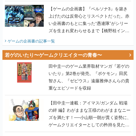
画書】
【ゲームの企画書】『ペルソナ3』を築き
上げたのは反骨心とリスペクトだった。赤
い企画書のもとに集った“愚連隊”がシリー
ズを生まれ変わらせるまで【橋野桂インタ
ビュー】
ゲームの企画書
の記事一覧
若ゲのいたり〜ゲームクリエイターの青春〜
田中圭一のゲーム業界取材マンガ『若ゲの
いたり』第2巻が発売。『ポケモン』田尻
智さん、『ゼビウス』遠藤雅伸さんらの貴
重なエピソードを収録
【田中圭一連載：アイマス/ガンダム 戦場
の絆 編】わがままな王様のわがままなニー
ズを満たす！──小山順一朗が貫く姿勢に、
ゲームクリエイターとしての矜持を見た
【若ゲのいたり最終回】