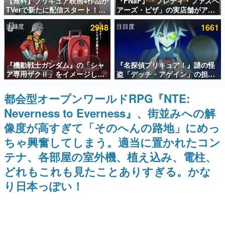
【無料】プリキュア映画4作品が
『FNaF』「フレディ・ファズベ
TVerで新たに配信スタート！な
アーズ・ピザ」の実店舗がアメ
インタビュー
んと2018年～2024年の映画ほぼ
リカの商業施設「American
注目度
2948
注目度
1661
すべてが見放題に、ぶっちゃけ
Dream」に2027年オープン！
連載・特集一覧
ありえないラインナップ
ScottGamesとの共同開発、食
事だけでなくステージショーや
没入型のホラー体験も楽しめる
殿堂入り記事
『機動戦士ガンダム』の「シャ
『名探偵プリキュア！』謎の怪
SNS拡散数が数千以上！ ページビュー数万以上！ などな
ど。多くの人々に読まれた、電ファミ渾身の“殿堂入り”記
ア専用ザクⅡ」をイメージした
盗「デッチ・アゲイン」の担当
事をまとめました。
散水ホースリールが予約開始。
キャストは天﨑滉平さんと判
本体にはシャアのパーソナルマ
明。『Re:ゼロから始める異世
都会型オープンワールドRPG『NTE:
ゲームの企画書
ークやジオン公国軍のエンブレ
界生活』オットー役、『ヒプノ
名作ゲームクリエイターの方々に製作時のエピソードをお
Neverness to Everness』、街並みへの解
ム、型式番号などを配置
シスマイク』山田三郎役など
聞きし、ヒットする企画（ゲーム）とは何か？を探ってい
きます。
像度が高すぎて「そのへんの路地」にめっ
赫本
ちゃ興奮してしまう。適当に置かれたコン
この物語を解いてはいけない。『赫本』は、〈試験問題〉
テナ、各部屋の室外機、植え込み、電柱、
の形をした短編ホラー小説集です。
どれもこれも見たことありすぎる。かな
新世代に訊く
り日本っぽい！
これからのデジタルゲーム市場を担う若きクリエイター達
の姿を追い、彼らのルーツと情熱を探っていきます。
ゲーム世代の作家たち
ゲームに多大な影響を受けた作家さんに取材し、ゲームが