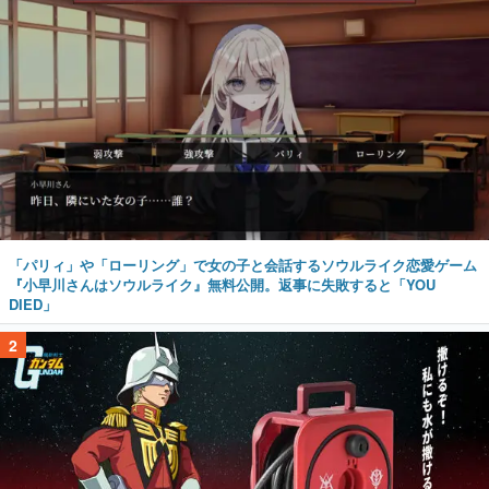
「パリィ」や「ローリング」で女の子と会話するソウルライク恋愛ゲーム
『小早川さんはソウルライク』無料公開。返事に失敗すると「YOU
DIED」
2