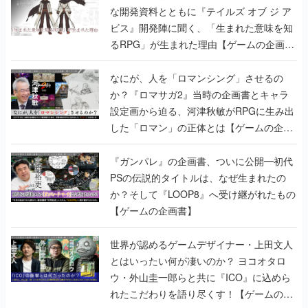
な開発資料とともに『テイルズ オブ ジ ア
ビス』開発陣に聞く、「生まれた意味を知
るRPG」が生まれた理由【ゲームの企画
書】
なにが、人を「ロマンシング」させるの
か？『ロマサガ2』当時の企画書とキャラ
設定画から迫る、河津秋敏がRPGに生み出
した「ロマン」の正体とは【ゲームの企画
書】
『ガンパレ』の企画書、ついに公開━初代
PSの伝説的タイトルは、なぜ生まれたの
か？そして『LOOP8』へ受け継がれたもの
【ゲームの企画書】
世界が認めるゲームデザイナー・上田文人
とはいったい何が凄いのか？ ヨコオタロ
ウ・外山圭一郎らと共に『ICO』に込めら
れたこだわりを語り尽くす！【ゲームの企