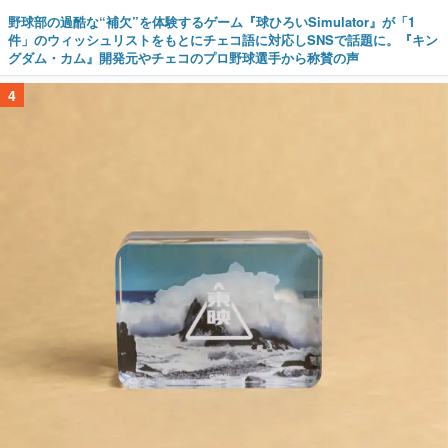
野球部の過酷な“補欠”を体験するゲーム『球ひろいSimulator』が「1
件」のウィッシュリストをもとにチェコ語に対応しSNSで話題に。『キン
グダム・カム』開発元やチェコのプロ野球選手から称賛の声
4