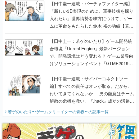
【田中圭一連載：バーチャファイター編】
「新しい3D表現のために、軍事技術を採り
入れたい」世界情勢を味方につけて、ゲー
ムに革命をもたらした鈴木 裕の功績【若ゲ
のいたり】
【田中圭一：若ゲのいたり】ゲーム開発統
合環境「Unreal Engine」最新バージョン
で、開発環境はどう変わる？ ゲーム業界向
けソリューションイベント「GTMF2019」
に行って、より理解を深めよう【PR】
【田中圭一連載：サイバーコネクトツー
編】すべての責任はオレが取る。だから、
付いてきてくれないか──男の熱意はチーム
解散の危機を救い、『.hack』成功の活路を
開く。業界の快男児・松山 洋に流れる血は
若ゲのいたり〜ゲームクリエイターの青春〜
の記事一覧
『少年ジャンプ』色だった【若ゲのいた
り】