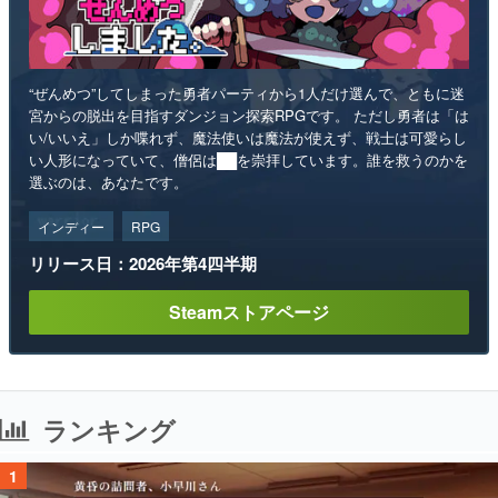
“ぜんめつ”してしまった勇者パーティから1人だけ選んで、ともに迷
宮からの脱出を目指すダンジョン探索RPGです。 ただし勇者は「は
い/いいえ」しか喋れず、魔法使いは魔法が使えず、戦士は可愛らし
い人形になっていて、僧侶は██を崇拝しています。誰を救うのかを
選ぶのは、あなたです。
インディー
RPG
リリース日：2026年第4四半期
Steamストアページ
ランキング
1