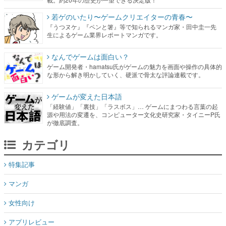
若ゲのいたり〜ゲームクリエイターの青春〜
『うつヌケ』『ペンと箸』等で知られるマンガ家・田中圭一先
生によるゲーム業界レポートマンガです。
なんでゲームは面白い？
ゲーム開発者・hamatsu氏がゲームの魅力を画面や操作の具体的
な形から解き明かしていく、硬派で骨太な評論連載です。
ゲームが変えた日本語
「経験値」「裏技」「ラスボス」… ゲームにまつわる言葉の起
源や用法の変遷を、コンピューター文化史研究家・タイニーP氏
が徹底調査。
カテゴリ
特集記事
マンガ
女性向け
アプリレビュー