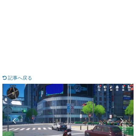
日本のコンテンツ産業やカルチャーに与えた影響を探る企
画です。
日本モバイルゲーム産業史
日本のモバイルゲーム史における主要なトピック・タイト
ルを網羅するほか、開発者へのインタビューや識者による
解説を掲載。約20年の歴史が一望できる決定版！
若ゲのいたり〜ゲームクリエイターの青春〜
『うつヌケ』『ペンと箸』等で知られるマンガ家・田中圭
一先生によるゲーム業界レポートマンガです。
なんでゲームは面白い？
ゲーム開発者・hamatsu氏がゲームの魅力を画面や操作の
記事へ戻る
具体的な形から解き明かしていく、硬派で骨太な評論連載
です。
ゲームが変えた日本語
「経験値」「裏技」「ラスボス」… ゲームにまつわる言葉
の起源や用法の変遷を、コンピューター文化史研究家・タ
イニーP氏が徹底調査。
カテゴリ
特集記事