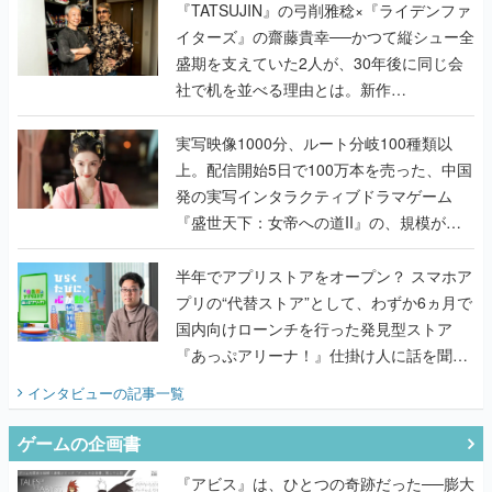
く
『TATSUJIN』の弓削雅稔×『ライデンファ
イターズ』の齋藤貴幸──かつて縦シュー全
盛期を支えていた2人が、30年後に同じ会
社で机を並べる理由とは。新作
『TATSUJIN EXTREME』で初タッグを組
んだレジェンド2人に訊く開発秘話
実写映像1000分、ルート分岐100種類以
上。配信開始5日で100万本を売った、中国
発の実写インタラクティブドラマゲーム
『盛世天下：女帝への道II』の、規模が違
うこだわりをプロデューサーに聞いた
半年でアプリストアをオープン？ スマホア
プリの“代替ストア”として、わずか6ヵ月で
国内向けローンチを行った発見型ストア
『あっぷアリーナ！』仕掛け人に話を聞い
てみた
インタビュー
の記事一覧
ゲームの企画書
『アビス』は、ひとつの奇跡だった──膨大