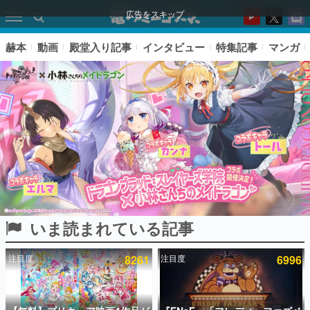
広告をスキップ
赫本
動画
殿堂入り記事
インタビュー
特集記事
マンガ
いま読まれている記事
ピックアップ
注目度
8261
注目度
6996
電ファミのいま読まれている記事ランキング
アプリセール情報