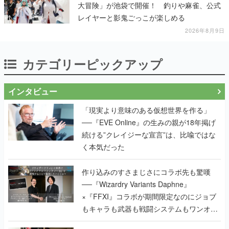
大冒険」が池袋で開催！ 釣りや麻雀、公式
レイヤーと影鬼ごっこが楽しめる
2026年8月9日
カテゴリーピックアップ
インタビュー
「現実より意味のある仮想世界を作る」
──『EVE Online』の生みの親が18年掲げ
続ける”クレイジーな宣言”は、比喩ではな
く本気だった
作り込みのすさまじさにコラボ先も驚嘆
──『Wizardry Variants Daphne』
×『FFXI』コラボが期間限定なのにジョブ
もキャラも武器も戦闘システムもワンオフ
で作り込まれた理由を両ディレクターに聞