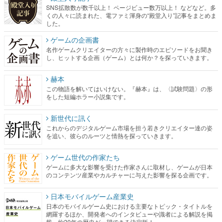
SNS拡散数が数千以上！ ページビュー数万以上！ などなど。多
くの人々に読まれた、電ファミ渾身の“殿堂入り”記事をまとめま
した。
ゲームの企画書
名作ゲームクリエイターの方々に製作時のエピソードをお聞き
し、ヒットする企画（ゲーム）とは何か？を探っていきます。
赫本
この物語を解いてはいけない。『赫本』は、〈試験問題〉の形
をした短編ホラー小説集です。
新世代に訊く
これからのデジタルゲーム市場を担う若きクリエイター達の姿
を追い、彼らのルーツと情熱を探っていきます。
ゲーム世代の作家たち
ゲームに多大な影響を受けた作家さんに取材し、ゲームが日本
のコンテンツ産業やカルチャーに与えた影響を探る企画です。
日本モバイルゲーム産業史
日本のモバイルゲーム史における主要なトピック・タイトルを
網羅するほか、開発者へのインタビューや識者による解説を掲
載。約20年の歴史が一望できる決定版！