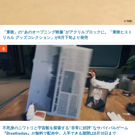
「東映」の“あのオープニング映像”がアクリルブロックに。「東映ヒスト
リカル グッズコレクション」が8月下旬より発売
5
不死身のニワトリと宇宙船を探索する“非常に好評”なサバイバルゲーム
『Breathedge』が無料で配布中。入手できる期間は8月10日まで