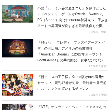
小説『ムーミン谷の夏まつり』を原作とした
アドベンチャーゲームがSwitch、Switch 2、
PC（Steam）向けに2026年秋発売へ。手描き
アートの雰囲気が良すぎる最新映像も公開
2026年8月9日
『FNaF』「フレディ・ファズベアーズ・ピ
ザ」の実店舗がアメリカの商業施設
「American Dream」に2027年オープン！
ScottGamesとの共同開発、食事だけでなくス
テージショーや没入型のホラー体験も楽しめ
2026年8月9日
る
『新テニスの王子様』Kindle版が50%還元の
セール中。既刊47巻が対象、最終巻の発売前
にお得にまとめ買いするチャンス
2026年8月9日
『NTE』オフラインイベント「メェメェ村の