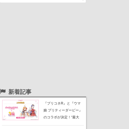
新着記事
『プリコネR』と『ウマ
娘 プリティーダービー』
のコラボが決定！“最大
170連無料”の8.5周年キャ