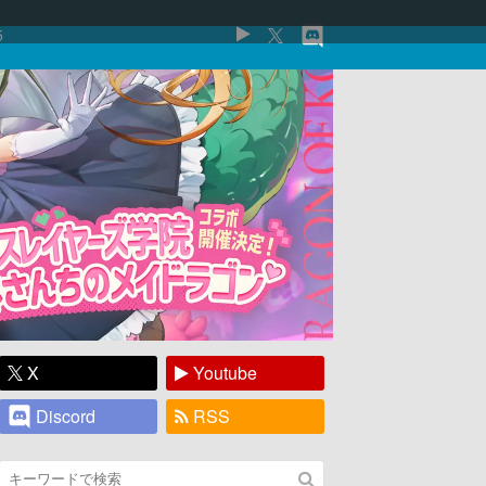
5
X
Youtube
Discord
RSS