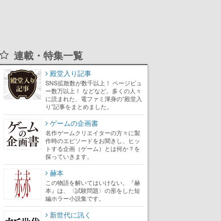
連載・特集一覧
殿堂入り記事
SNS拡散数が数千以上！ ページビュ
ー数万以上！ などなど。多くの人々
に読まれた、電ファミ渾身の“殿堂入
り”記事をまとめました。
ゲームの企画書
名作ゲームクリエイターの方々に製
作時のエピソードをお聞きし、ヒッ
トする企画（ゲーム）とは何か？を
探っていきます。
赫本
この物語を解いてはいけない。『赫
本』は、〈試験問題〉の形をした短
編ホラー小説集です。
新世代に訊く