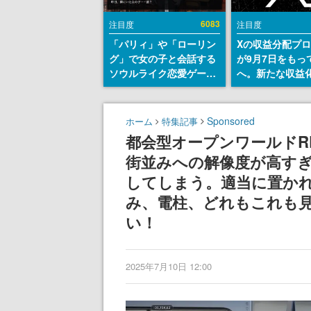
6083
注目度
注目度
「パリィ」や「ローリン
Xの収益分配プ
グ」で女の子と会話する
が9月7日をもっ
ソウルライク恋愛ゲーム
へ。新たな収益
『小早川さんはソウルラ
「Original Cont
イク』無料公開。返事に
Rewards Prog
失敗すると「YOU
発表
Sponsored
ホーム
特集記事
DIED」
都会型オープンワールドRPG『NT
街並みへの解像度が高す
してしまう。適当に置か
み、電柱、どれもこれも
い！
2025年7月10日 12:00