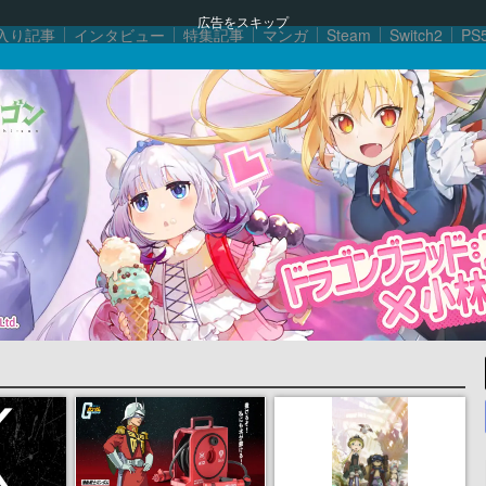
広告をスキップ
入り記事
インタビュー
特集記事
マンガ
Steam
Switch2
PS