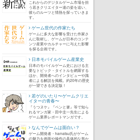
これからのデジタルゲーム市場を担
う若きクリエイター達の姿を追い、
彼らのルーツと情熱を探っていきま
す。
ゲーム世代の作家たち
ゲームに多大な影響を受けた作家さ
んに取材し、ゲームが日本のコンテ
ンツ産業やカルチャーに与えた影響
を探る企画です。
日本モバイルゲーム産業史
日本のモバイルゲーム史における主
要なトピック・タイトルを網羅する
ほか、開発者へのインタビューや識
者による解説を掲載。約20年の歴史
が一望できる決定版！
若ゲのいたり〜ゲームクリエ
イターの青春〜
『うつヌケ』『ペンと箸』等で知ら
れるマンガ家・田中圭一先生による
ゲーム業界レポートマンガです。
なんでゲームは面白い？
ゲーム開発者・hamatsu氏がゲーム
の魅力を画面や操作の具体的な形か