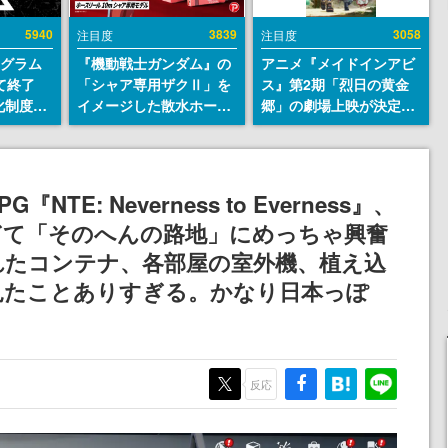
5940
3839
3058
注目度
注目度
ログラム
『機動戦士ガンダム』の
アニメ『メイドインアビ
て終了
「シャア専用ザクⅡ」を
ス』第2期「烈日の黄金
化制度
イメージした散水ホース
郷」の劇場上映が決定！
ent
リールが予約開始。本体
レグ役・伊瀬茉莉也さん
ram」を
にはシャアのパーソナル
らが登壇する舞台挨拶も
マークやジオン公国軍の
実施
エンブレム、型式番号な
E: Neverness to Everness』、
どを配置
ぎて「そのへんの路地」にめっちゃ興奮
れたコンテナ、各部屋の室外機、植え込
見たことありすぎる。かなり日本っぽ
反応