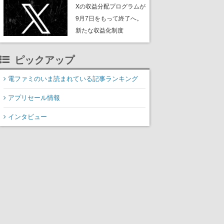
ンペーンなども発表
Xの収益分配プログラムが
9月7日をもって終了へ。
新たな収益化制度
「Original Content
Rewards Program」を発
ピックアップ
表
電ファミのいま読まれている記事ランキング
アプリセール情報
インタビュー