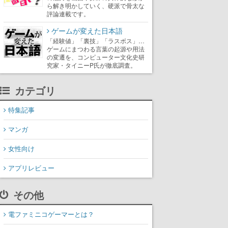
ら解き明かしていく、硬派で骨太な
評論連載です。
ゲームが変えた日本語
「経験値」「裏技」「ラスボス」…
ゲームにまつわる言葉の起源や用法
の変遷を、コンピューター文化史研
究家・タイニーP氏が徹底調査。
カテゴリ
特集記事
マンガ
女性向け
アプリレビュー
その他
電ファミニコゲーマーとは？