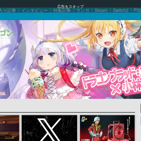
広告をスキップ
入り記事
インタビュー
特集記事
マンガ
Steam
Switch2
PS