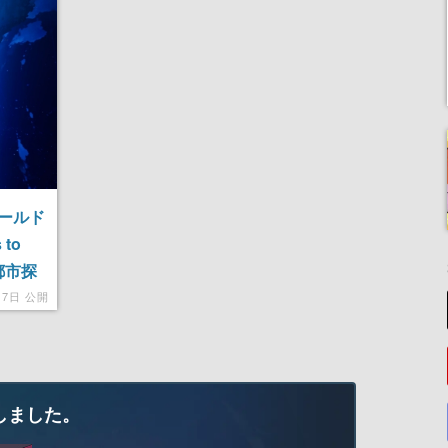
まくり【TGS2024】
ールド
to
都市探
める
17日 公開
しました。