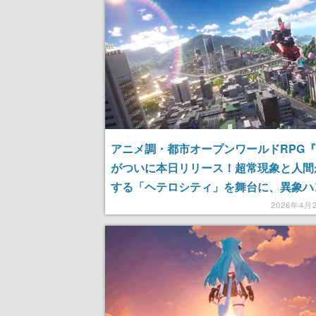
アニメ調・都市オープンワールドRPG『
がついに本日リリース！超常現象と人間
する「ヘテロシティ」を舞台に、異象ハ
として事件を解決していこう。PC/PS5
2026年4月
ル向けに基本プレイ無料で配信