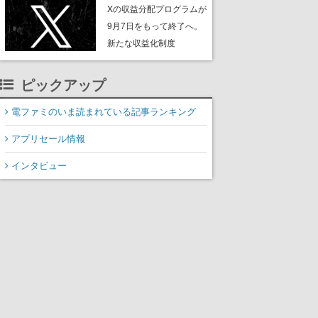
ンペーンなども発表
Xの収益分配プログラムが
9月7日をもって終了へ。
新たな収益化制度
「Original Content
Rewards Program」を発
ピックアップ
表
電ファミのいま読まれている記事ランキング
アプリセール情報
インタビュー