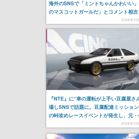
海外のSNSで「ミントちゃんかわいい
のマスコットガールだ」とコメント相次
画にドライブ、お家デートなど、キャラ
2026年5
流要素が話題の都市型オープンワールド
『NTE』に“車の運転が上手い豆腐屋さ
場しSNSで話題に。豆腐配達ミッショ
の峠攻めレースイベントが発生し、元・
走り屋の依頼で街を駆け抜けられる。「
2026年5
すぎる」とコメント相次ぐ