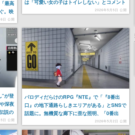
は「可愛い女の子はトイレしない」とコメント
」「最高
相次ぐ。住居も探せる都市型オープンワールド
2026年5月5日 公開
ぐ。映
ゲームが大人気
との交
月6日 公開
RPG
ん”が登
パロディだらけのRPG『NTE』で「『8番出
ンや深夜
口』の地下通路らしきエリアがある」とSNSで
伝説の
話題に。無機質な廊下に歪な照明、「0番出
遊びた
月5日 公開
口」と書かれた看板に「引き返せ」「もう後戻
2026年5月2日 公開
りができないんだ」とコメント続出