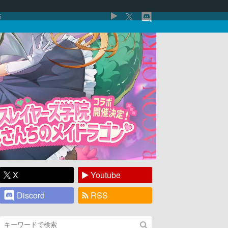
5
X
Youtube
Discord
RSS