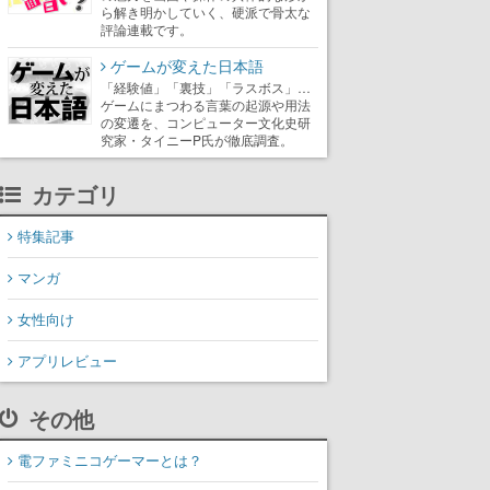
ら解き明かしていく、硬派で骨太な
評論連載です。
ゲームが変えた日本語
「経験値」「裏技」「ラスボス」…
ゲームにまつわる言葉の起源や用法
の変遷を、コンピューター文化史研
究家・タイニーP氏が徹底調査。
カテゴリ
特集記事
マンガ
女性向け
アプリレビュー
その他
電ファミニコゲーマーとは？