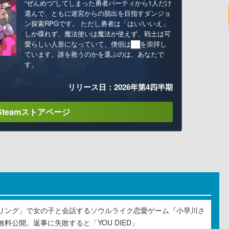
“ぜんめつ”してしまった勇者パーティから1人だけ
選んで、ともに迷宮からの脱出を目指すダンジョ
ン探索RPGです。 ただし勇者は「はい/いいえ」
しか喋れず、魔法使いは魔法が使えず、戦士は可
愛らしい人形になっていて、僧侶は██を崇拝し
ています。誰を救うのかを選ぶのは、あなたで
す。
リリース日：2026年第4四半期
Steamストアページ
リング」で女の子と会話するソウルライク恋愛ゲーム『小早川さ
料公開。返事に失敗すると「YOU DIED」