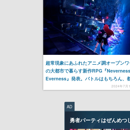
超常現象にあふれたアニメ調オープンワ
の大都市で暮らす新作RPG『Neverness 
Everness』発表。バトルはもちろん、
索や愛車のカスタマイズもたっぷり楽し
2024年7月
AD
勇者パーティはぜんめつ