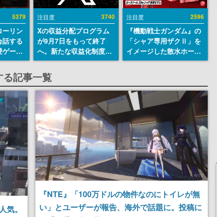
5379
3740
2596
注目度
注目度
ローリン
Xの収益分配プログラム
『機動戦士ガンダム』の
会話する
が9月7日をもって終了
「シャア専用ザクⅡ」を
愛ゲーム
へ。新たな収益化制度
イメージした散水ホース
ソウルラ
「Original Content
リールが予約開始。本体
。返事に
Rewards Program」を
にはシャアのパーソナル
sに関する記事一覧
U
発表
マークやジオン公国軍の
エンブレム、型式番号な
どを配置
『NTE』「100万ドルの物件なのにトイレが無
い」とユーザーが報告、海外で話題に。投稿に
が人気。