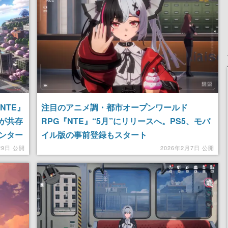
NTE』
注目のアニメ調・都市オープンワールド
が共存
RPG『NTE』“5月”にリリースへ。PS5、モバ
ンター
イル版の事前登録もスタート
/モバイ
29日 公開
2026年2月7日 公開