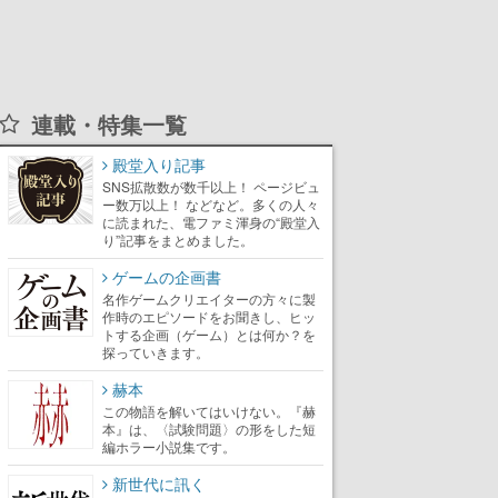
連載・特集一覧
殿堂入り記事
SNS拡散数が数千以上！ ページビュ
ー数万以上！ などなど。多くの人々
に読まれた、電ファミ渾身の“殿堂入
り”記事をまとめました。
ゲームの企画書
名作ゲームクリエイターの方々に製
作時のエピソードをお聞きし、ヒッ
トする企画（ゲーム）とは何か？を
探っていきます。
赫本
この物語を解いてはいけない。『赫
本』は、〈試験問題〉の形をした短
編ホラー小説集です。
新世代に訊く