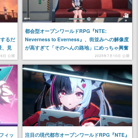
都会型オープンワールドRPG『NTE:
影するだ
Neverness to Everness』、街並みへの解像度
景、見
が高すぎて「そのへんの路地」にめっちゃ興奮
してしまう。適当に置かれたコンテナ、各部屋
26日 公開
2025年7月10日 公開
の室外機、植え込み、電柱、どれもこれも見た
ことありすぎる。かなり日本っぽい！
フィッ
注目の現代都市オープンワールドRPG『NTE』