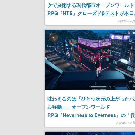
クで展開する現代都市オープンワールド
RPG『NTE』クローズドβテストが本
施。異常現象と人間が共存する世界「ヘ
2025年7
ティ」を舞台に、突発的に巻き起こる事
決する
味わえるのは「ひとつ次元の上がったパ
ル移動」。オープンワールド
RPG『Neverness to Everness』の
動」がクセになる爽快感。重力を無視し
2024年12
回るのが、とにかく気持ちいい！