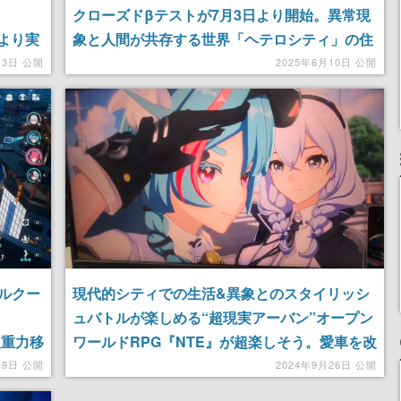
クローズドβテストが7月3日より開始。異常現
日より実
象と人間が共存する世界「ヘテロシティ」の住
テロシ
人となり、事件を解決しながら日常に馴染んで
月3日 公開
2025年6月10日 公開
件を解
いこう。テストは抽選に当選した方のみ参加可
能
ルクー
現代的シティでの生活&異象とのスタイリッシ
ュバトルが楽しめる“超現実アーバン”オープン
「反重力移
ワールドRPG『NTE』が超楽しそう。愛車を改
て駆け
造して爆走したり、ゴミ箱みたいな敵と戦った
月9日 公開
2024年9月26日 公開
り、自分の家を買ったりの遊べる要素詰め込み