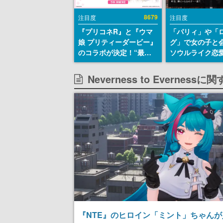
8679
注目度
注目度
『プリコネR』と『ウマ
「パリィ」や「
娘 プリティーダービー』
グ」で女の子と
のコラボが決定！“最大
ソウルライク恋
170連無料”の8.5周年キ
『小早川さんは
ャンペーンなども発表
イク』無料公開
Neverness to Evernes
失敗すると「YO
DIED」
『NTE』のヒロイン「ミント」ちゃん