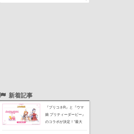
新着記事
『プリコネR』と『ウマ
娘 プリティーダービー』
のコラボが決定！“最大
170連無料”の8.5周年キャ