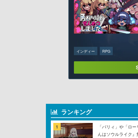
インディー
RPG
ランキング
1
「パリィ」や「ロー
んはソウルライク』無