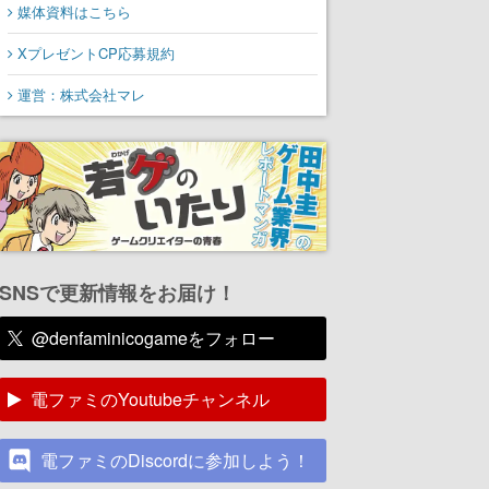
媒体資料はこちら
XプレゼントCP応募規約
運営：株式会社マレ
SNSで更新情報をお届け！
@denfaminicogameをフォロー
電ファミのYoutubeチャンネル
電ファミのDiscordに参加しよう！