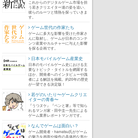
これからのデジタルゲーム市場を担
う若きクリエイター達の姿を追い、
彼らのルーツと情熱を探っていきま
す。
ゲーム世代の作家たち
ゲームに多大な影響を受けた作家さ
んに取材し、ゲームが日本のコンテ
ンツ産業やカルチャーに与えた影響
を探る企画です。
日本モバイルゲーム産業史
日本のモバイルゲーム史における主
要なトピック・タイトルを網羅する
ほか、開発者へのインタビューや識
者による解説を掲載。約20年の歴史
が一望できる決定版！
若ゲのいたり〜ゲームクリエ
イターの青春〜
『うつヌケ』『ペンと箸』等で知ら
れるマンガ家・田中圭一先生による
ゲーム業界レポートマンガです。
なんでゲームは面白い？
ゲーム開発者・hamatsu氏がゲーム
の魅力を画面や操作の具体的な形か