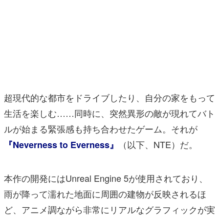
マンガ
女性向け
アプリレビュー
その他
超現代的な都市をドライブしたり、自分の家をもって
電ファミニコゲーマーとは？
生活を楽しむ……同時に、突然異形の敵が現れてバト
運営：株式会社マレ
ルが始まる緊張感も持ち合わせたゲーム。それが
（以下、NTE）だ。
『Neverness to Everness』
本作の開発にはUnreal Engine 5が使用されており、
雨が降って濡れた地面に周囲の建物が反映されるほ
ど、アニメ調ながら非常にリアルなグラフィックが実