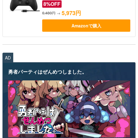
8%OFF
5,973円
6,480円
→
Amazonで購入
AD
勇者パーティはぜんめつしました。