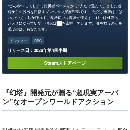
“ぜんめつ”してしまった勇者パーティから1人だけ選んで、ともに迷
宮からの脱出を目指すダンジョン探索RPGです。 ただし勇者は「は
い/いいえ」しか喋れず、魔法使いは魔法が使えず、戦士は可愛らし
い人形になっていて、僧侶は██を崇拝しています。誰を救うのかを
選ぶのは、あなたです。
インディー
RPG
リリース日：2026年第4四半期
Steamストアページ
『幻塔』開発元が贈る“超現実アーバ
ン”なオープンワールドアクション
現代的な景観が特徴的な都市「ヘテロシティ」を舞台