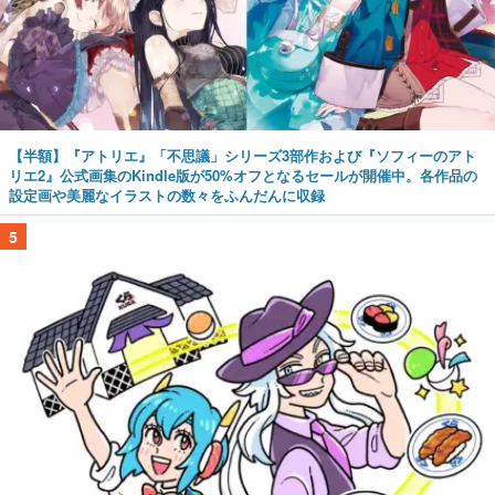
【半額】『アトリエ』「不思議」シリーズ3部作および『ソフィーのアト
リエ2』公式画集のKindle版が50%オフとなるセールが開催中。各作品の
設定画や美麗なイラストの数々をふんだんに収録
5