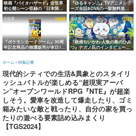
映画『バイオハザード』全世界
『ゆるキャン△』TVアニメシリ
初公開シーン収録の「日本限
ーズ全話&OVAの一挙無料放送
インタビュー
定」予告映像が解禁。バイオの
がABEMAで開催決定。8月11日
注目度
1089
注目度
1023
日（8月10日）にあわせて、
「山の日」の午前0時から実施
連載・特集一覧
「ラクーンシティ総合病院」へ
行く配達人の姿が披露
殿堂入り記事
SNS拡散数が数千以上！ ページビュー数万以上！ などな
『ポケモンカードゲーム』30周
『映画ちいかわ 人魚の島のひみ
ど。多くの人々に読まれた、電ファミ渾身の“殿堂入り”記
年記念商品の抽選販売が本日12
つ』ナガノ氏のインタビューが
事をまとめました。
時より開始。拡張パック「30th
解禁。もしまた映画をやれるな
CELEBRATION」のボックス
ら「島二郎とオデが取っ組み合
ゲームの企画書
ホーム
特集記事
に、「プレミアムデッキセット
いの喧嘩をする話」にしたいと
名作ゲームクリエイターの方々に製作時のエピソードをお
聞きし、ヒットする企画（ゲーム）とは何か？を探ってい
エーフィ・ブラッキー」
回答
現代的シティでの生活&異象とのスタイリ
きます。
「FUTURISTIC BOX」の計3商
品
ッシュバトルが楽しめる“超現実アーバ
赫本
この物語を解いてはいけない。『赫本』は、〈試験問題〉
ン”オープンワールドRPG『NTE』が超楽
の形をした短編ホラー小説集です。
しそう。愛車を改造して爆走したり、ゴミ
箱みたいな敵と戦ったり、自分の家を買っ
新世代に訊く
これからのデジタルゲーム市場を担う若きクリエイター達
たりの遊べる要素詰め込みまくり
の姿を追い、彼らのルーツと情熱を探っていきます。
【TGS2024】
ゲーム世代の作家たち
ゲームに多大な影響を受けた作家さんに取材し、ゲームが