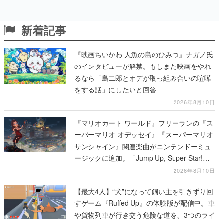
新着記事
『映画ちいかわ 人魚の島のひみつ』ナガノ氏
のインタビューが解禁。もしまた映画をやれ
るなら「島二郎とオデが取っ組み合いの喧嘩
をする話」にしたいと回答
2026年8月10日
『マリオカート ワールド』フリーランの『ス
ーパーマリオ オデッセイ』『スーパーマリオ
サンシャイン』関連楽曲がニンテンドーミュ
ージックに追加。「Jump Up, Super Star!」
「ドルピックタウン」など計14曲が配信
2026年8月10日
【最大4人】“犬”になって飼い主を引きずり回
すゲーム『Ruffed Up』の体験版が配信中。車
や貨物列車が行き交う危険な道を、3つのライ