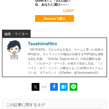
QUINTET 』 - 5人の思い
出、あなたに届け―― -
4,500円
Amazonで購入
編集・ライター
TsushimaHiro
『MOTHER2』でひらがなを覚え、ゲームと育った生粋の
RPG好き。キャラメイクや物語が分岐するTRPG的な体験
を好む生態。『Divinity: Original Sin 2』の有志翻訳を経
て、『バルダーズ・ゲート3』を独力で全訳し完走。『ゴ
ースト・オブ・ツシマ』の舞台となった対馬のガイドもし
ている。 Xアカウント（旧Twitter）@Tsushimahiro23
反応
この記事に関するタグ