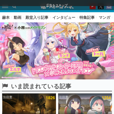
広告をスキップ
赫本
動画
殿堂入り記事
インタビュー
特集記事
マンガ
いま読まれている記事
ピックアップ
注目度
1826
注目度
1254
電ファミのいま読まれている記事ランキング
アプリセール情報