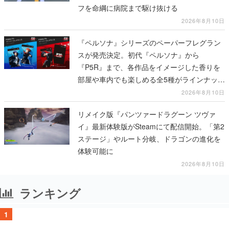
フを命綱に病院まで駆け抜ける
2026年8月10日
『ペルソナ』シリーズのペーパーフレグラン
スが発売決定。初代『ペルソナ』から
『P5R』まで、各作品をイメージした香りを
部屋や車内でも楽しめる全5種がラインナッ
プ、予約受付は8月17日12時より開始
2026年8月10日
リメイク版『パンツァードラグーン ツヴァ
イ』最新体験版がSteamにて配信開始。「第2
ステージ」やルート分岐、ドラゴンの進化を
体験可能に
2026年8月10日
ランキング
1