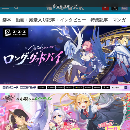
広告をスキップ
赫本
動画
殿堂入り記事
インタビュー
特集記事
マンガ
ピックアップ
電ファミのいま読まれている記事ランキング
アプリセール情報