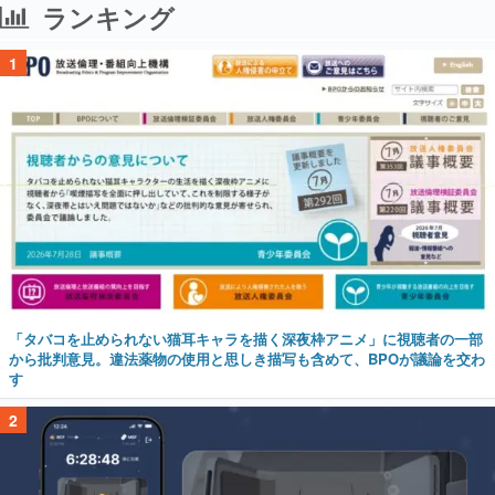
ランキング
1
「タバコを止められない猫耳キャラを描く深夜枠アニメ」に視聴者の一部
から批判意見。違法薬物の使用と思しき描写も含めて、BPOが議論を交わ
す
2