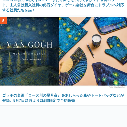
ト。主人公は新入社員の侘石ダイヤ、ゲーム会社を舞台にトラブルへ対応
する社員たちを描く
5
ゴッホの名画『ローヌ川の星月夜』をあしらった傘やトートバッグなどが
登場。8月7日21時より2日間限定で予約販売