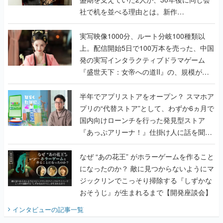
社で机を並べる理由とは。新作
『TATSUJIN EXTREME』で初タッグを組
んだレジェンド2人に訊く開発秘話
実写映像1000分、ルート分岐100種類以
上。配信開始5日で100万本を売った、中国
発の実写インタラクティブドラマゲーム
『盛世天下：女帝への道II』の、規模が違
うこだわりをプロデューサーに聞いた
半年でアプリストアをオープン？ スマホア
プリの“代替ストア”として、わずか6ヵ月で
国内向けローンチを行った発見型ストア
『あっぷアリーナ！』仕掛け人に話を聞い
てみた
なぜ “あの花王” がホラーゲームを作ること
になったのか？ 敵に見つからないようにマ
ジックリンでこっそり掃除する『しずかな
おそうじ』が生まれるまで【開発座談会】
インタビュー
の記事一覧