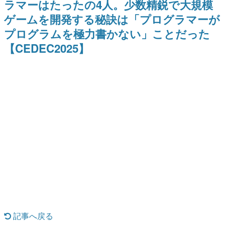
ラマーはたったの4人。少数精鋭で大規模
日本のコンテンツ産業やカルチャーに与えた影響を探る企
ゲームを開発する秘訣は「プログラマーが
画です。
プログラムを極力書かない」ことだった
日本モバイルゲーム産業史
日本のモバイルゲーム史における主要なトピック・タイト
【CEDEC2025】
ルを網羅するほか、開発者へのインタビューや識者による
解説を掲載。約20年の歴史が一望できる決定版！
若ゲのいたり〜ゲームクリエイターの青春〜
『うつヌケ』『ペンと箸』等で知られるマンガ家・田中圭
一先生によるゲーム業界レポートマンガです。
なんでゲームは面白い？
ゲーム開発者・hamatsu氏がゲームの魅力を画面や操作の
具体的な形から解き明かしていく、硬派で骨太な評論連載
です。
ゲームが変えた日本語
「経験値」「裏技」「ラスボス」… ゲームにまつわる言葉
の起源や用法の変遷を、コンピューター文化史研究家・タ
イニーP氏が徹底調査。
カテゴリ
記事へ戻る
特集記事