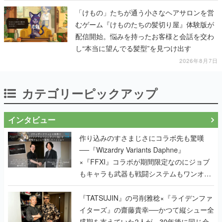
定
「けもの」たちが通う小さなヘアサロンを営
むゲーム『けものたちの髪切り屋』体験版が
配信開始。悩みを持ったお客様と会話を交わ
し“本当に望んでる髪型”を見つけ出す
2026年8月7日
カテゴリーピックアップ
インタビュー
作り込みのすさまじさにコラボ先も驚嘆
──『Wizardry Variants Daphne』
×『FFXI』コラボが期間限定なのにジョブ
もキャラも武器も戦闘システムもワンオフ
で作り込まれた理由を両ディレクターに聞
く
『TATSUJIN』の弓削雅稔×『ライデンファ
イターズ』の齋藤貴幸──かつて縦シュー全
盛期を支えていた2人が、30年後に同じ会