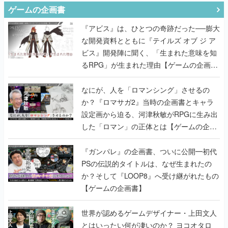
ゲームの企画書
『アビス』は、ひとつの奇跡だった──膨大
な開発資料とともに『テイルズ オブ ジ ア
ビス』開発陣に聞く、「生まれた意味を知
るRPG」が生まれた理由【ゲームの企画
書】
なにが、人を「ロマンシング」させるの
か？『ロマサガ2』当時の企画書とキャラ
設定画から迫る、河津秋敏がRPGに生み出
した「ロマン」の正体とは【ゲームの企画
書】
『ガンパレ』の企画書、ついに公開━初代
PSの伝説的タイトルは、なぜ生まれたの
か？そして『LOOP8』へ受け継がれたもの
【ゲームの企画書】
世界が認めるゲームデザイナー・上田文人
とはいったい何が凄いのか？ ヨコオタロ