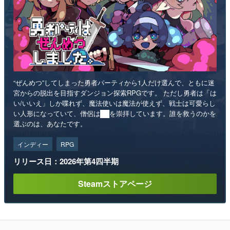
“ぜんめつ”してしまった勇者パーティから1人だけ選んで、ともに迷
宮からの脱出を目指すダンジョン探索RPGです。 ただし勇者は「は
い/いいえ」しか喋れず、魔法使いは魔法が使えず、戦士は可愛らし
い人形になっていて、僧侶は██を崇拝しています。誰を救うのかを
選ぶのは、あなたです。
インディー
RPG
リリース日：2026年第4四半期
Steamストアページ