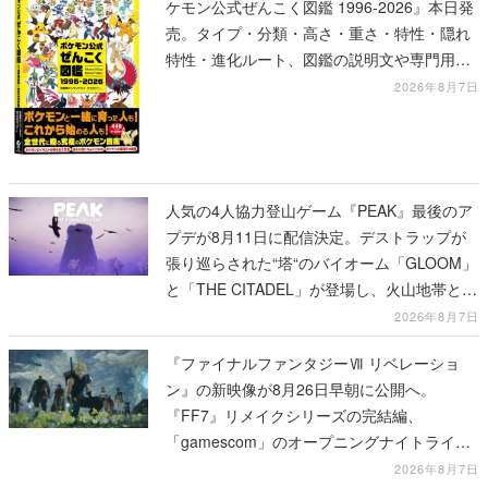
ケモン公式ぜんこく図鑑 1996-2026』本日発
売。タイプ・分類・高さ・重さ・特性・隠れ
特性・進化ルート、図鑑の説明文や専門用語
の解説も収録
2026年8月7日
人気の4人協力登山ゲーム『PEAK』最後のア
プデが8月11日に配信決定。デストラップが
張り巡らされた“塔“のバイオーム「GLOOM」
と「THE CITADEL」が登場し、火山地帯と入
れ替わる
2026年8月7日
『ファイナルファンタジーⅦ リベレーショ
ン』の新映像が8月26日早朝に公開へ。
『FF7』リメイクシリーズの完結編、
「gamescom」のオープニングナイトライブ
にてディレクターの浜口直樹氏が登壇する予
2026年8月7日