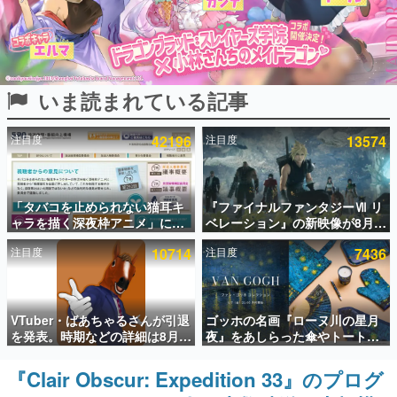
インタビュー
連載・特集一覧
いま読まれている記事
殿堂入り記事
SNS拡散数が数千以上！ ページビュー数万以上！ などな
ど。多くの人々に読まれた、電ファミ渾身の“殿堂入り”記
注目度
42196
注目度
13574
事をまとめました。
ゲームの企画書
名作ゲームクリエイターの方々に製作時のエピソードをお
聞きし、ヒットする企画（ゲーム）とは何か？を探ってい
「タバコを止められない猫耳キ
『ファイナルファンタジーⅦ リ
きます。
ャラを描く深夜枠アニメ」に視
ベレーション』の新映像が8月
聴者の一部から批判意見。違法
26日早朝に公開へ。『FF7』リ
赫本
注目度
10714
注目度
7436
薬物の使用と思しき描写も含め
メイクシリーズの完結編、
この物語を解いてはいけない。『赫本』は、〈試験問題〉
て、BPOが議論を交わす
「gamescom」のオープニング
の形をした短編ホラー小説集です。
ナイトライブにてディレクター
の浜口直樹氏が登壇する予定
新世代に訊く
VTuber・ばあちゃるさんが引退
ゴッホの名画『ローヌ川の星月
これからのデジタルゲーム市場を担う若きクリエイター達
を発表。時期などの詳細は8月9
夜』をあしらった傘やトートバ
の姿を追い、彼らのルーツと情熱を探っていきます。
日15時からの配信で説明
ッグなどが登場。8月7日21時よ
り2日間限定で予約販売
『Clair Obscur: Expedition 33』のプログ
ゲーム世代の作家たち
ゲームに多大な影響を受けた作家さんに取材し、ゲームが