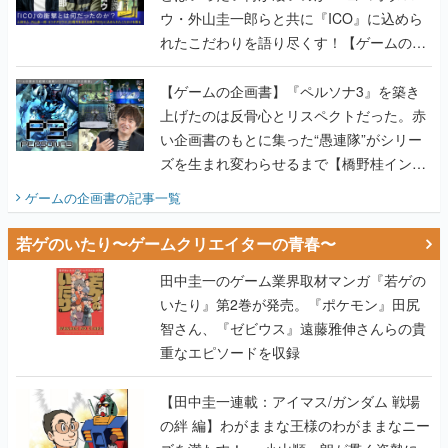
ウ・外山圭一郎らと共に『ICO』に込めら
れたこだわりを語り尽くす！【ゲームの企
画書】
【ゲームの企画書】『ペルソナ3』を築き
上げたのは反骨心とリスペクトだった。赤
い企画書のもとに集った“愚連隊”がシリー
ズを生まれ変わらせるまで【橋野桂インタ
ビュー】
ゲームの企画書
の記事一覧
若ゲのいたり〜ゲームクリエイターの青春〜
田中圭一のゲーム業界取材マンガ『若ゲの
いたり』第2巻が発売。『ポケモン』田尻
智さん、『ゼビウス』遠藤雅伸さんらの貴
重なエピソードを収録
【田中圭一連載：アイマス/ガンダム 戦場
の絆 編】わがままな王様のわがままなニー