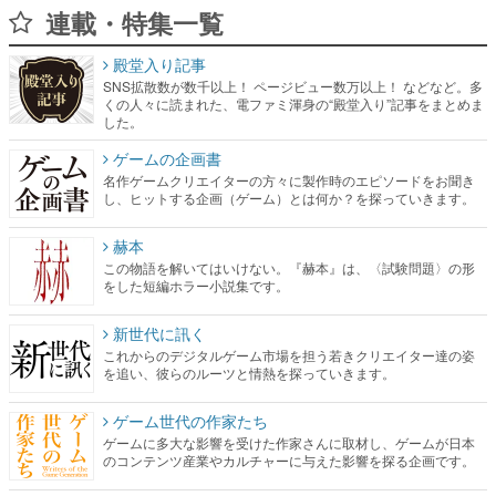
連載・特集一覧
殿堂入り記事
SNS拡散数が数千以上！ ページビュー数万以上！ などなど。多
くの人々に読まれた、電ファミ渾身の“殿堂入り”記事をまとめま
した。
ゲームの企画書
名作ゲームクリエイターの方々に製作時のエピソードをお聞き
し、ヒットする企画（ゲーム）とは何か？を探っていきます。
赫本
この物語を解いてはいけない。『赫本』は、〈試験問題〉の形
をした短編ホラー小説集です。
新世代に訊く
これからのデジタルゲーム市場を担う若きクリエイター達の姿
を追い、彼らのルーツと情熱を探っていきます。
ゲーム世代の作家たち
ゲームに多大な影響を受けた作家さんに取材し、ゲームが日本
のコンテンツ産業やカルチャーに与えた影響を探る企画です。