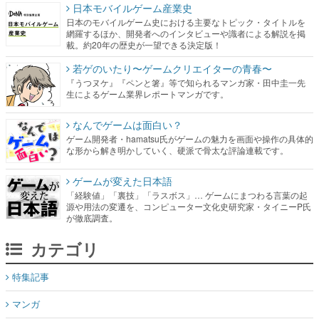
日本モバイルゲーム産業史
日本のモバイルゲーム史における主要なトピック・タイトルを
網羅するほか、開発者へのインタビューや識者による解説を掲
載。約20年の歴史が一望できる決定版！
若ゲのいたり〜ゲームクリエイターの青春〜
『うつヌケ』『ペンと箸』等で知られるマンガ家・田中圭一先
生によるゲーム業界レポートマンガです。
なんでゲームは面白い？
ゲーム開発者・hamatsu氏がゲームの魅力を画面や操作の具体的
な形から解き明かしていく、硬派で骨太な評論連載です。
ゲームが変えた日本語
「経験値」「裏技」「ラスボス」… ゲームにまつわる言葉の起
源や用法の変遷を、コンピューター文化史研究家・タイニーP氏
が徹底調査。
カテゴリ
特集記事
マンガ