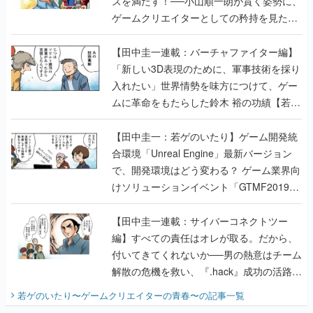
ズを満たす！──小山順一朗が貫く姿勢に、
ゲームクリエイターとしての矜持を見た
【若ゲのいたり最終回】
【田中圭一連載：バーチャファイター編】
「新しい3D表現のために、軍事技術を採り
入れたい」世界情勢を味方につけて、ゲー
ムに革命をもたらした鈴木 裕の功績【若ゲ
のいたり】
【田中圭一：若ゲのいたり】ゲーム開発統
合環境「Unreal Engine」最新バージョン
で、開発環境はどう変わる？ ゲーム業界向
けソリューションイベント「GTMF2019」
に行って、より理解を深めよう【PR】
【田中圭一連載：サイバーコネクトツー
編】すべての責任はオレが取る。だから、
付いてきてくれないか──男の熱意はチーム
解散の危機を救い、『.hack』成功の活路を
開く。業界の快男児・松山 洋に流れる血は
若ゲのいたり〜ゲームクリエイターの青春〜
の記事一覧
『少年ジャンプ』色だった【若ゲのいた