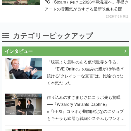
PC（Steam）向けに2026年秋発売へ。手描き
アートの雰囲気が良すぎる最新映像も公開
2026年8月9日
カテゴリーピックアップ
インタビュー
「現実より意味のある仮想世界を作る」
──『EVE Online』の生みの親が18年掲げ
続ける”クレイジーな宣言”は、比喩ではな
く本気だった
作り込みのすさまじさにコラボ先も驚嘆
──『Wizardry Variants Daphne』
×『FFXI』コラボが期間限定なのにジョブ
もキャラも武器も戦闘システムもワンオフ
で作り込まれた理由を両ディレクターに聞