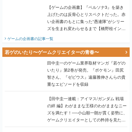
【ゲームの企画書】『ペルソナ3』を築き
上げたのは反骨心とリスペクトだった。赤
い企画書のもとに集った“愚連隊”がシリー
ズを生まれ変わらせるまで【橋野桂インタ
ビュー】
ゲームの企画書
の記事一覧
若ゲのいたり〜ゲームクリエイターの青春〜
田中圭一のゲーム業界取材マンガ『若ゲの
いたり』第2巻が発売。『ポケモン』田尻
智さん、『ゼビウス』遠藤雅伸さんらの貴
重なエピソードを収録
【田中圭一連載：アイマス/ガンダム 戦場
の絆 編】わがままな王様のわがままなニー
ズを満たす！──小山順一朗が貫く姿勢に、
ゲームクリエイターとしての矜持を見た
【若ゲのいたり最終回】