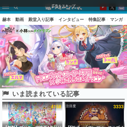
広告をスキップ
赫本
動画
殿堂入り記事
インタビュー
特集記事
マンガ
いま読まれている記事
ピックアップ
注目度
4158
注目度
3333
電ファミのいま読まれている記事ランキング
アプリセール情報