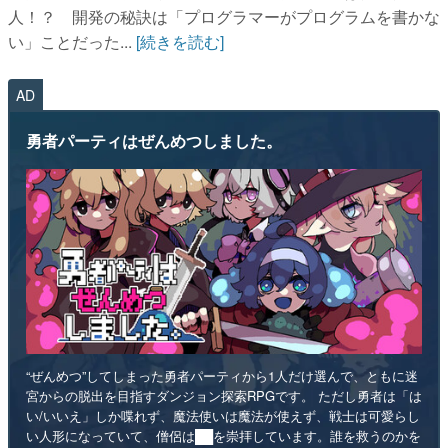
人！？ 開発の秘訣は「プログラマーがプログラムを書かな
い」ことだった...
[続きを読む]
AD
勇者パーティはぜんめつしました。
“ぜんめつ”してしまった勇者パーティから1人だけ選んで、ともに迷
宮からの脱出を目指すダンジョン探索RPGです。 ただし勇者は「は
い/いいえ」しか喋れず、魔法使いは魔法が使えず、戦士は可愛らし
い人形になっていて、僧侶は██を崇拝しています。誰を救うのかを