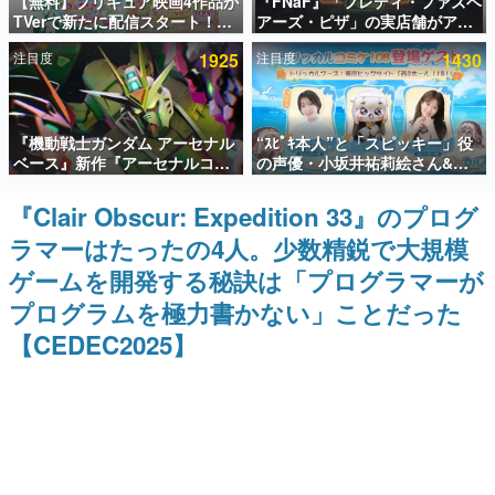
【無料】プリキュア映画4作品が
『FNaF』「フレディ・ファズベ
TVerで新たに配信スタート！な
アーズ・ピザ」の実店舗がアメ
インタビュー
んと2018年～2024年の映画ほぼ
リカの商業施設「American
注目度
1925
注目度
1430
すべてが見放題に、ぶっちゃけ
Dream」に2027年オープン！
連載・特集一覧
ありえないラインナップ
ScottGamesとの共同開発、食
事だけでなくステージショーや
没入型のホラー体験も楽しめる
殿堂入り記事
『機動戦士ガンダム アーセナル
“ｽﾋﾟｷ本人”と「スピッキー」役
SNS拡散数が数千以上！ ページビュー数万以上！ などな
ど。多くの人々に読まれた、電ファミ渾身の“殿堂入り”記
ベース』新作『アーセナルコマ
の声優・小坂井祐莉絵さん&パ
事をまとめました。
ンダー』発表！8月28日からオ
ク・シユンさんが集結。コミケ
ープンベータテスト開催、2027
108『トリッカル』ブースの登
『Clair Obscur: Expedition 33』のプログ
ゲームの企画書
年2月下旬に稼働予定
場ゲストが発表
名作ゲームクリエイターの方々に製作時のエピソードをお
ラマーはたったの4人。少数精鋭で大規模
聞きし、ヒットする企画（ゲーム）とは何か？を探ってい
きます。
ゲームを開発する秘訣は「プログラマーが
赫本
プログラムを極力書かない」ことだった
この物語を解いてはいけない。『赫本』は、〈試験問題〉
【CEDEC2025】
の形をした短編ホラー小説集です。
新世代に訊く
これからのデジタルゲーム市場を担う若きクリエイター達
の姿を追い、彼らのルーツと情熱を探っていきます。
ゲーム世代の作家たち
ゲームに多大な影響を受けた作家さんに取材し、ゲームが