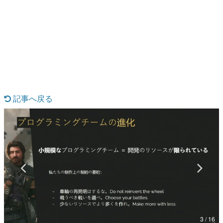
日本のコンテンツ産業やカルチャーに与えた影響を探る企
画です。
日本モバイルゲーム産業史
日本のモバイルゲーム史における主要なトピック・タイト
ルを網羅するほか、開発者へのインタビューや識者による
解説を掲載。約20年の歴史が一望できる決定版！
若ゲのいたり〜ゲームクリエイターの青春〜
『うつヌケ』『ペンと箸』等で知られるマンガ家・田中圭
一先生によるゲーム業界レポートマンガです。
記事へ戻る
なんでゲームは面白い？
ゲーム開発者・hamatsu氏がゲームの魅力を画面や操作の
具体的な形から解き明かしていく、硬派で骨太な評論連載
です。
ゲームが変えた日本語
「経験値」「裏技」「ラスボス」… ゲームにまつわる言葉
の起源や用法の変遷を、コンピューター文化史研究家・タ
イニーP氏が徹底調査。
カテゴリ
3 / 16
特集記事