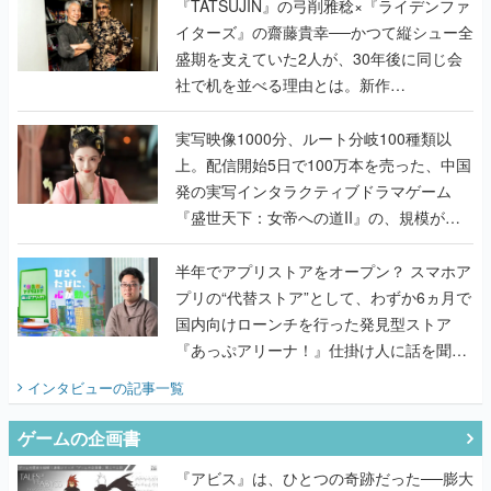
く
『TATSUJIN』の弓削雅稔×『ライデンファ
イターズ』の齋藤貴幸──かつて縦シュー全
盛期を支えていた2人が、30年後に同じ会
社で机を並べる理由とは。新作
『TATSUJIN EXTREME』で初タッグを組
んだレジェンド2人に訊く開発秘話
実写映像1000分、ルート分岐100種類以
上。配信開始5日で100万本を売った、中国
発の実写インタラクティブドラマゲーム
『盛世天下：女帝への道II』の、規模が違
うこだわりをプロデューサーに聞いた
半年でアプリストアをオープン？ スマホア
プリの“代替ストア”として、わずか6ヵ月で
国内向けローンチを行った発見型ストア
『あっぷアリーナ！』仕掛け人に話を聞い
てみた
インタビュー
の記事一覧
ゲームの企画書
『アビス』は、ひとつの奇跡だった──膨大