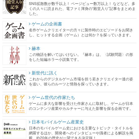
SNS拡散数が数千以上！ ページビュー数万以上！ などなど。多
くの人々に読まれた、電ファミ渾身の“殿堂入り”記事をまとめま
した。
ゲームの企画書
名作ゲームクリエイターの方々に製作時のエピソードをお聞き
し、ヒットする企画（ゲーム）とは何か？を探っていきます。
赫本
この物語を解いてはいけない。『赫本』は、〈試験問題〉の形
をした短編ホラー小説集です。
新世代に訊く
これからのデジタルゲーム市場を担う若きクリエイター達の姿
を追い、彼らのルーツと情熱を探っていきます。
ゲーム世代の作家たち
ゲームに多大な影響を受けた作家さんに取材し、ゲームが日本
のコンテンツ産業やカルチャーに与えた影響を探る企画です。
日本モバイルゲーム産業史
日本のモバイルゲーム史における主要なトピック・タイトルを
網羅するほか、開発者へのインタビューや識者による解説を掲
載。約20年の歴史が一望できる決定版！