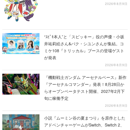
展」にて販売へ
2026年8月9日
“ｽﾋﾟｷ本人”と「スピッキー」役の声優・小坂
井祐莉絵さん&パク・シユンさんが集結。コ
ミケ108『トリッカル』ブースの登場ゲスト
が発表
2026年8月9日
『機動戦士ガンダム アーセナルベース』新作
『アーセナルコマンダー』発表！8月28日か
らオープンベータテスト開催、2027年2月下
旬に稼働予定
2026年8月9日
小説『ムーミン谷の夏まつり』を原作とした
アドベンチャーゲームがSwitch、Switch 2、