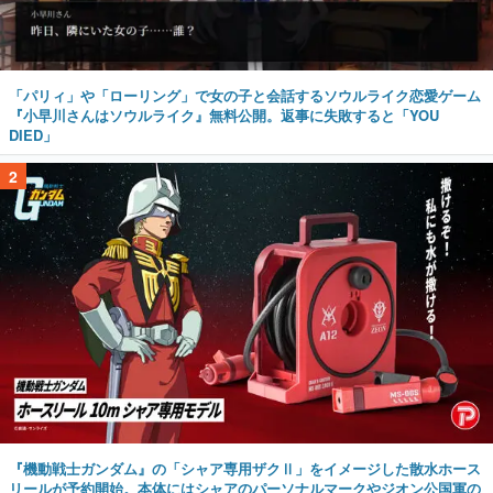
「パリィ」や「ローリング」で女の子と会話するソウルライク恋愛ゲーム
『小早川さんはソウルライク』無料公開。返事に失敗すると「YOU
DIED」
2
『機動戦士ガンダム』の「シャア専用ザクⅡ」をイメージした散水ホース
リールが予約開始。本体にはシャアのパーソナルマークやジオン公国軍の