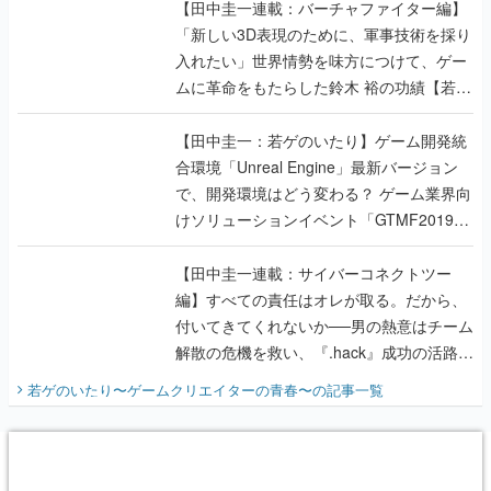
【田中圭一連載：バーチャファイター編】
「新しい3D表現のために、軍事技術を採り
入れたい」世界情勢を味方につけて、ゲー
ムに革命をもたらした鈴木 裕の功績【若ゲ
のいたり】
【田中圭一：若ゲのいたり】ゲーム開発統
合環境「Unreal Engine」最新バージョン
で、開発環境はどう変わる？ ゲーム業界向
けソリューションイベント「GTMF2019」
に行って、より理解を深めよう【PR】
【田中圭一連載：サイバーコネクトツー
編】すべての責任はオレが取る。だから、
付いてきてくれないか──男の熱意はチーム
解散の危機を救い、『.hack』成功の活路を
開く。業界の快男児・松山 洋に流れる血は
若ゲのいたり〜ゲームクリエイターの青春〜
の記事一覧
『少年ジャンプ』色だった【若ゲのいた
り】