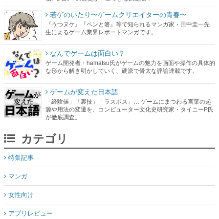
若ゲのいたり〜ゲームクリエイターの青春〜
『うつヌケ』『ペンと箸』等で知られるマンガ家・田中圭一先
生によるゲーム業界レポートマンガです。
なんでゲームは面白い？
ゲーム開発者・hamatsu氏がゲームの魅力を画面や操作の具体的
な形から解き明かしていく、硬派で骨太な評論連載です。
ゲームが変えた日本語
「経験値」「裏技」「ラスボス」… ゲームにまつわる言葉の起
源や用法の変遷を、コンピューター文化史研究家・タイニーP氏
が徹底調査。
カテゴリ
特集記事
マンガ
女性向け
アプリレビュー