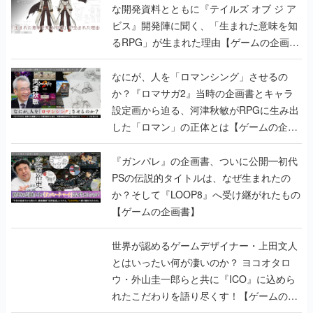
な開発資料とともに『テイルズ オブ ジ ア
ビス』開発陣に聞く、「生まれた意味を知
るRPG」が生まれた理由【ゲームの企画
書】
なにが、人を「ロマンシング」させるの
か？『ロマサガ2』当時の企画書とキャラ
設定画から迫る、河津秋敏がRPGに生み出
した「ロマン」の正体とは【ゲームの企画
書】
『ガンパレ』の企画書、ついに公開━初代
PSの伝説的タイトルは、なぜ生まれたの
か？そして『LOOP8』へ受け継がれたもの
【ゲームの企画書】
世界が認めるゲームデザイナー・上田文人
とはいったい何が凄いのか？ ヨコオタロ
ウ・外山圭一郎らと共に『ICO』に込めら
れたこだわりを語り尽くす！【ゲームの企
画書】