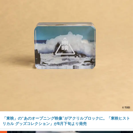
「東映」の“あのオープニング映像”がアクリルブロックに。「東映ヒスト
リカル グッズコレクション」が8月下旬より発売