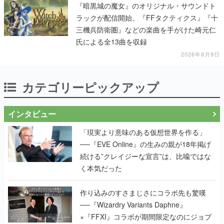
『暗黒城の魔女』のオリジナル・サウンドト
ラックが配信開始。『FFタクティクス』『十
三機兵防衛圏』などの楽曲を手がけた崎元仁
氏による全13曲を収録
2026年8月9日
カテゴリーピックアップ
インタビュー
「現実より意味のある仮想世界を作る」
──『EVE Online』の生みの親が18年掲げ
続ける”クレイジーな宣言”は、比喩ではな
く本気だった
作り込みのすさまじさにコラボ先も驚嘆
──『Wizardry Variants Daphne』
×『FFXI』コラボが期間限定なのにジョブ