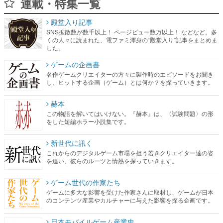
連載・特集一覧
殿堂入り記事
SNS拡散数が数千以上！ ページビュー数万以上！ などなど。多
くの人々に読まれた、電ファミ渾身の“殿堂入り”記事をまとめま
した。
ゲームの企画書
名作ゲームクリエイターの方々に製作時のエピソードをお聞き
し、ヒットする企画（ゲーム）とは何か？を探っていきます。
赫本
この物語を解いてはいけない。『赫本』は、〈試験問題〉の形
をした短編ホラー小説集です。
新世代に訊く
これからのデジタルゲーム市場を担う若きクリエイター達の姿
を追い、彼らのルーツと情熱を探っていきます。
ゲーム世代の作家たち
ゲームに多大な影響を受けた作家さんに取材し、ゲームが日本
のコンテンツ産業やカルチャーに与えた影響を探る企画です。
日本モバイルゲーム産業史