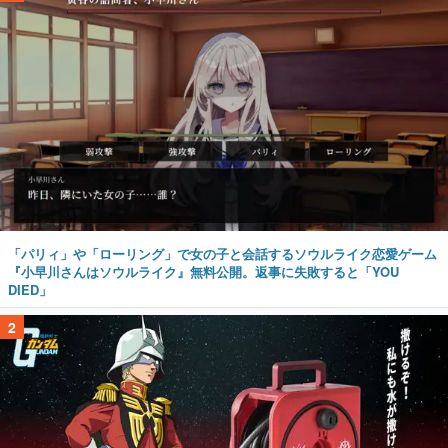
「パリィ」や「ローリング」で女の子と会話するソウルライク恋愛ゲーム
『小早川さんはソウルライク』無料公開。返事に失敗すると「YOU
DIED」
2