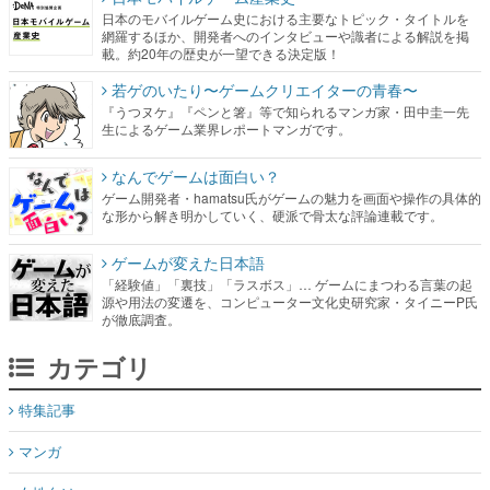
日本のモバイルゲーム史における主要なトピック・タイトルを
網羅するほか、開発者へのインタビューや識者による解説を掲
載。約20年の歴史が一望できる決定版！
若ゲのいたり〜ゲームクリエイターの青春〜
『うつヌケ』『ペンと箸』等で知られるマンガ家・田中圭一先
生によるゲーム業界レポートマンガです。
なんでゲームは面白い？
ゲーム開発者・hamatsu氏がゲームの魅力を画面や操作の具体的
な形から解き明かしていく、硬派で骨太な評論連載です。
ゲームが変えた日本語
「経験値」「裏技」「ラスボス」… ゲームにまつわる言葉の起
源や用法の変遷を、コンピューター文化史研究家・タイニーP氏
が徹底調査。
カテゴリ
特集記事
マンガ