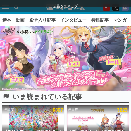
広告をスキップ
赫本
動画
殿堂入り記事
インタビュー
特集記事
マンガ
いま読まれている記事
ピックアップ
注目度
6897
注目度
3223
電ファミのいま読まれている記事ランキング
アプリセール情報