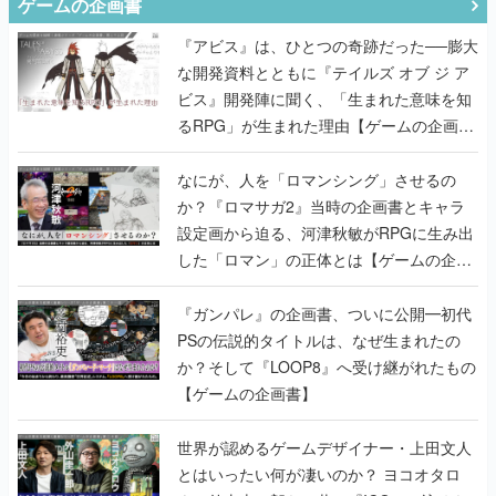
ゲームの企画書
『アビス』は、ひとつの奇跡だった──膨大
な開発資料とともに『テイルズ オブ ジ ア
ビス』開発陣に聞く、「生まれた意味を知
るRPG」が生まれた理由【ゲームの企画
書】
なにが、人を「ロマンシング」させるの
か？『ロマサガ2』当時の企画書とキャラ
設定画から迫る、河津秋敏がRPGに生み出
した「ロマン」の正体とは【ゲームの企画
書】
『ガンパレ』の企画書、ついに公開━初代
PSの伝説的タイトルは、なぜ生まれたの
か？そして『LOOP8』へ受け継がれたもの
【ゲームの企画書】
世界が認めるゲームデザイナー・上田文人
とはいったい何が凄いのか？ ヨコオタロ