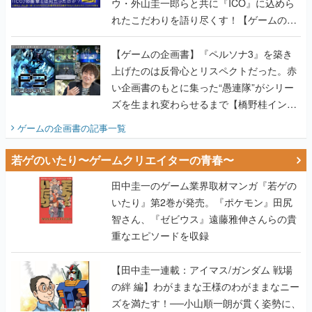
ウ・外山圭一郎らと共に『ICO』に込めら
れたこだわりを語り尽くす！【ゲームの企
画書】
【ゲームの企画書】『ペルソナ3』を築き
上げたのは反骨心とリスペクトだった。赤
い企画書のもとに集った“愚連隊”がシリー
ズを生まれ変わらせるまで【橋野桂インタ
ビュー】
ゲームの企画書
の記事一覧
若ゲのいたり〜ゲームクリエイターの青春〜
田中圭一のゲーム業界取材マンガ『若ゲの
いたり』第2巻が発売。『ポケモン』田尻
智さん、『ゼビウス』遠藤雅伸さんらの貴
重なエピソードを収録
【田中圭一連載：アイマス/ガンダム 戦場
の絆 編】わがままな王様のわがままなニー
ズを満たす！──小山順一朗が貫く姿勢に、