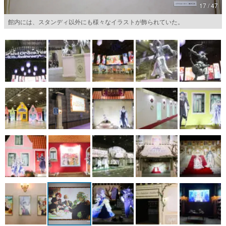
17 / 47
マンガ
館内には、スタンディ以外にも様々なイラストが飾られていた。
女性向け
アプリレビュー
その他
電ファミニコゲーマーとは？
運営：株式会社マレ