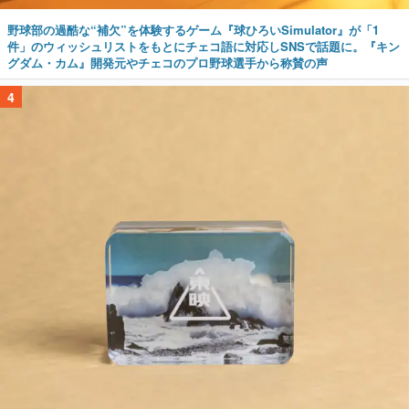
野球部の過酷な“補欠”を体験するゲーム『球ひろいSimulator』が「1
件」のウィッシュリストをもとにチェコ語に対応しSNSで話題に。『キン
グダム・カム』開発元やチェコのプロ野球選手から称賛の声
4