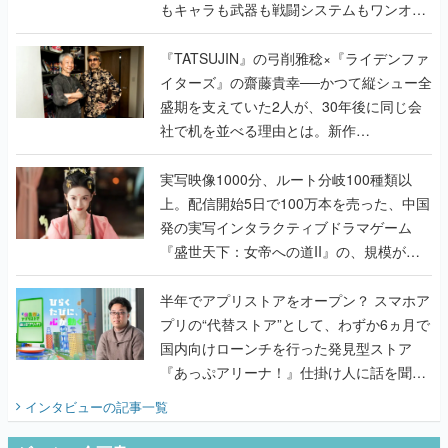
もキャラも武器も戦闘システムもワンオフ
で作り込まれた理由を両ディレクターに聞
く
『TATSUJIN』の弓削雅稔×『ライデンファ
イターズ』の齋藤貴幸──かつて縦シュー全
盛期を支えていた2人が、30年後に同じ会
社で机を並べる理由とは。新作
『TATSUJIN EXTREME』で初タッグを組
んだレジェンド2人に訊く開発秘話
実写映像1000分、ルート分岐100種類以
上。配信開始5日で100万本を売った、中国
発の実写インタラクティブドラマゲーム
『盛世天下：女帝への道II』の、規模が違
うこだわりをプロデューサーに聞いた
半年でアプリストアをオープン？ スマホア
プリの“代替ストア”として、わずか6ヵ月で
国内向けローンチを行った発見型ストア
『あっぷアリーナ！』仕掛け人に話を聞い
てみた
インタビュー
の記事一覧