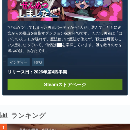
“ぜんめつ”してしまった勇者パーティから1人だけ選んで、ともに迷
宮からの脱出を目指すダンジョン探索RPGです。 ただし勇者は「は
い/いいえ」しか喋れず、魔法使いは魔法が使えず、戦士は可愛らし
い人形になっていて、僧侶は██を崇拝しています。誰を救うのかを
選ぶのは、あなたです。
インディー
RPG
リリース日：2026年第4四半期
Steamストアページ
ランキング
1