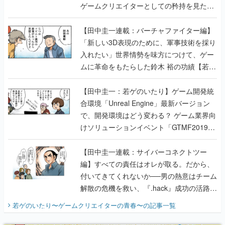
ゲームクリエイターとしての矜持を見た
【若ゲのいたり最終回】
【田中圭一連載：バーチャファイター編】
「新しい3D表現のために、軍事技術を採り
入れたい」世界情勢を味方につけて、ゲー
ムに革命をもたらした鈴木 裕の功績【若ゲ
のいたり】
【田中圭一：若ゲのいたり】ゲーム開発統
合環境「Unreal Engine」最新バージョン
で、開発環境はどう変わる？ ゲーム業界向
けソリューションイベント「GTMF2019」
に行って、より理解を深めよう【PR】
【田中圭一連載：サイバーコネクトツー
編】すべての責任はオレが取る。だから、
付いてきてくれないか──男の熱意はチーム
解散の危機を救い、『.hack』成功の活路を
開く。業界の快男児・松山 洋に流れる血は
若ゲのいたり〜ゲームクリエイターの青春〜
の記事一覧
『少年ジャンプ』色だった【若ゲのいた
り】