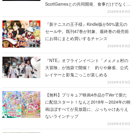
ScottGamesとの共同開発、食事だけでなくス
テージショーや没入型のホラー体験も楽しめ
2026年8月9日
る
『新テニスの王子様』Kindle版が50%還元の
セール中。既刊47巻が対象、最終巻の発売前
にお得にまとめ買いするチャンス
2026年8月9日
『NTE』オフラインイベント「メェメェ村の
大冒険」が池袋で開催！ 釣りや麻雀、公式
レイヤーと影鬼ごっこが楽しめる
2026年8月9日
【無料】プリキュア映画4作品がTVerで新た
に配信スタート！なんと2018年～2024年の映
画ほぼすべてが見放題に、ぶっちゃけありえ
ないラインナップ
2026年8月9日