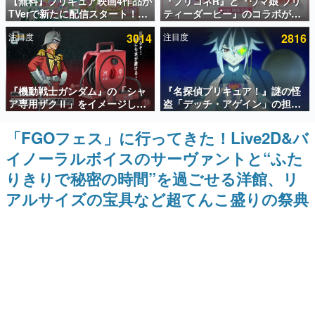
【無料】プリキュア映画4作品が
『プリコネR』と『ウマ娘 プリ
TVerで新たに配信スタート！な
ティーダービー』のコラボが決
インタビュー
んと2018年～2024年の映画ほぼ
定！“最大170連無料”の8.5周年
注目度
3014
注目度
2816
すべてが見放題に、ぶっちゃけ
キャンペーンなども発表
連載・特集一覧
ありえないラインナップ
殿堂入り記事
『機動戦士ガンダム』の「シャ
『名探偵プリキュア！』謎の怪
SNS拡散数が数千以上！ ページビュー数万以上！ などな
ど。多くの人々に読まれた、電ファミ渾身の“殿堂入り”記
ア専用ザクⅡ」をイメージした
盗「デッチ・アゲイン」の担当
事をまとめました。
散水ホースリールが予約開始。
キャストは天﨑滉平さんと判
本体にはシャアのパーソナルマ
明。『Re:ゼロから始める異世
「FGOフェス」に行ってきた！Live2D&バ
ゲームの企画書
ークやジオン公国軍のエンブレ
界生活』オットー役、『ヒプノ
名作ゲームクリエイターの方々に製作時のエピソードをお
イノーラルボイスのサーヴァントと“ふた
ム、型式番号などを配置
シスマイク』山田三郎役など
聞きし、ヒットする企画（ゲーム）とは何か？を探ってい
きます。
りきりで秘密の時間”を過ごせる洋館、リ
赫本
アルサイズの宝具など超てんこ盛りの祭典
この物語を解いてはいけない。『赫本』は、〈試験問題〉
の形をした短編ホラー小説集です。
新世代に訊く
これからのデジタルゲーム市場を担う若きクリエイター達
の姿を追い、彼らのルーツと情熱を探っていきます。
ゲーム世代の作家たち
ゲームに多大な影響を受けた作家さんに取材し、ゲームが