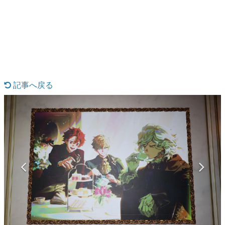
日本のコンテンツ産業やカルチャーに与えた影響を探る企
画です。
日本モバイルゲーム産業史
日本のモバイルゲーム史における主要なトピック・タイト
ルを網羅するほか、開発者へのインタビューや識者による
解説を掲載。約20年の歴史が一望できる決定版！
若ゲのいたり〜ゲームクリエイターの青春〜
『うつヌケ』『ペンと箸』等で知られるマンガ家・田中圭
記事へ戻る
一先生によるゲーム業界レポートマンガです。
なんでゲームは面白い？
ゲーム開発者・hamatsu氏がゲームの魅力を画面や操作の
具体的な形から解き明かしていく、硬派で骨太な評論連載
です。
ゲームが変えた日本語
「経験値」「裏技」「ラスボス」… ゲームにまつわる言葉
の起源や用法の変遷を、コンピューター文化史研究家・タ
イニーP氏が徹底調査。
カテゴリ
特集記事