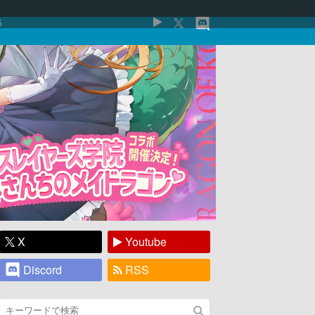
5
X
Youtube
Discord
RSS