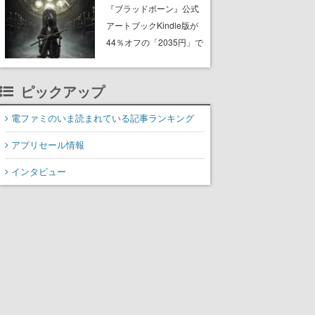
ーム『GRAIN ROT』が本
『ブラッドボーン』公式
日Steamにて発売。迫
アートブックKindle版が
る“腐敗”から逃げ延び、持
44％オフの「2035円」で
ち帰った家具で基地を再
購入できる“マジェスティ
建
ック”なセールが開催中。
ピックアップ
作品世界の理解と“啓蒙”を
深められる狩人様必携の
電ファミのいま読まれている記事ランキング
一冊
アプリセール情報
インタビュー