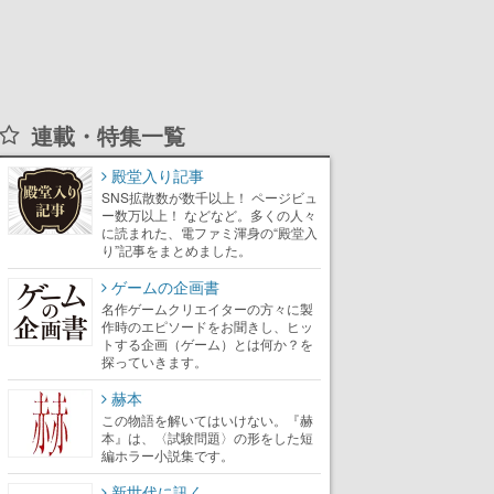
連載・特集一覧
殿堂入り記事
SNS拡散数が数千以上！ ページビュ
ー数万以上！ などなど。多くの人々
に読まれた、電ファミ渾身の“殿堂入
り”記事をまとめました。
ゲームの企画書
名作ゲームクリエイターの方々に製
作時のエピソードをお聞きし、ヒッ
トする企画（ゲーム）とは何か？を
探っていきます。
赫本
この物語を解いてはいけない。『赫
本』は、〈試験問題〉の形をした短
編ホラー小説集です。
新世代に訊く