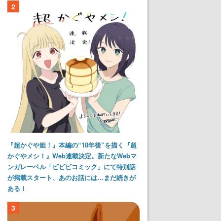
2
『超かぐや姫！』本編の“10年後”を描く『超
かぐやメシ！』Web連載決定。新たなWebマ
ンガレーベル「ビビビコミック」にて特別話
が掲載スタート、あのお話には…まだ続きが
ある！
3