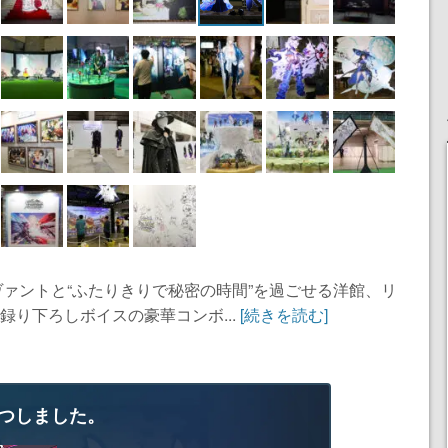
ーヴァントと“ふたりきりで秘密の時間”を過ごせる洋館、リ
録り下ろしボイスの豪華コンボ...
[続きを読む]
つしました。