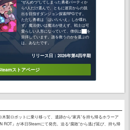
“ぜんめつ”してしまった勇者パーティか
ら1人だけ選んで、ともに迷宮からの脱
出を目指すダンジョン探索RPGです。
ただし勇者は「はい/いいえ」しか喋れ
ず、魔法使いは魔法が使えず、戦士は可
愛らしい人形になっていて、僧侶は██を
崇拝しています。誰を救うのかを選ぶの
は、あなたです。
リリース日：2026年第4四半期
Steamストアページ
ロ木製ロボットに乗り移って、遺跡から“家具”を持ち帰るホラーア
N ROT』が本日Steamにて発売。迫る“腐敗”から逃げ延び、持ち帰