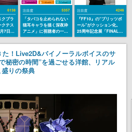
6138
5357
4246
注目度
注目度
スクブラ
「タバコを止められない
『FF10』の“ブリッツボ
ークテス
猫耳キャラを描く深夜枠
ール”がクッション化。
月7日22
アニメ」に視聴者の一部
25周年記念展「FINAL
サイトの
から批判意見。違法薬物
FANTASY X MUSEUM-
確認可
の使用と思しき描写も含
幻光の記憶-」のグッズ情
8月21
めて、BPOが議論を交わ
報が一部公開
た！Live2D&バイノーラルボイスのサ
す
で秘密の時間”を過ごせる洋館、リアル
こ盛りの祭典