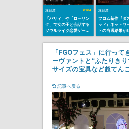
8184
注目度
注目度
「パリィ」や「ローリン
フロム新作『ダ
グ」で女の子と会話する
ッド』ネットワ
ソウルライク恋愛ゲーム
トの当選結果が8
『小早川さんはソウルラ
時に発表。応募
イク』無料公開。返事に
マイページから
失敗すると「YOU
能、テスト実施は
「FGOフェス」に行ってき
DIED」
日～24日
ーヴァントと“ふたりきり
サイズの宝具など超てん
記事へ戻る