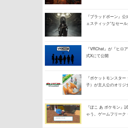
った家具で基地を再建
『ブラッドボーン』公式ア
ェスティック”なセール
『VRChat』が『ヒロア
式Xにて公開
『ポケットモンスター 
子）が主人公のオリジ
『ぽこ あ ポケモン
ゃう。ゲームフリーク・
公開中