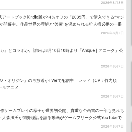
2026年8月8日
ートブックKindle版が44％オフの「2035円」で購入できる“マジ
が開催中。作品世界の理解と“啓蒙”を深められる狩人様必携の一冊
2026年8月7日
カ』とコラボか。詳細は8月10日10時より「Anique | アニーク」公
2026年8月7日
ジ・オリジン』の再放送がTVerで配信中！レッド（CV：竹内順
ナルアニメ
2026年8月7日
』試作ゲームプレイの様子が世界初公開、貴重な企画書の一部も見れち
大森滋氏が開発秘話を語る動画がゲームフリーク公式YouTubeで
2026年8月7日