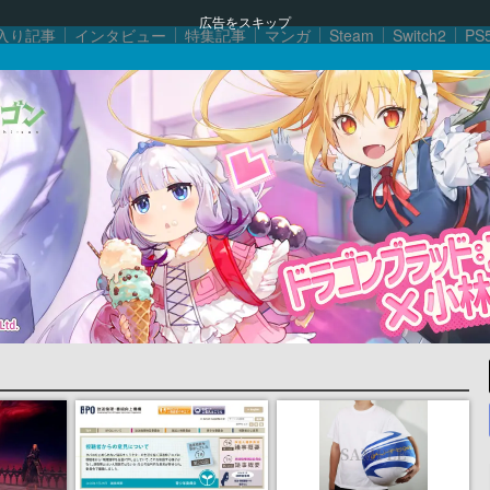
広告をスキップ
入り記事
インタビュー
特集記事
マンガ
Steam
Switch2
PS