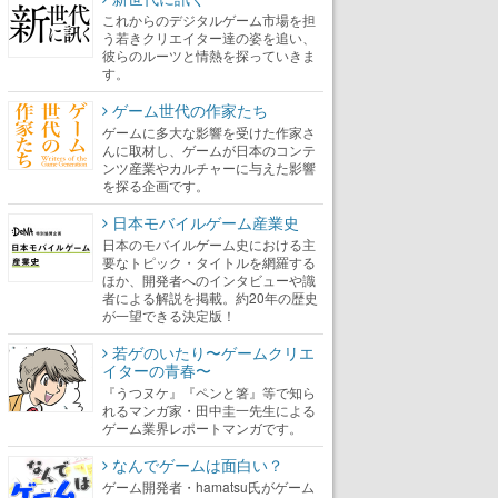
これからのデジタルゲーム市場を担
う若きクリエイター達の姿を追い、
彼らのルーツと情熱を探っていきま
す。
ゲーム世代の作家たち
ゲームに多大な影響を受けた作家さ
んに取材し、ゲームが日本のコンテ
ンツ産業やカルチャーに与えた影響
を探る企画です。
日本モバイルゲーム産業史
日本のモバイルゲーム史における主
要なトピック・タイトルを網羅する
ほか、開発者へのインタビューや識
者による解説を掲載。約20年の歴史
が一望できる決定版！
若ゲのいたり〜ゲームクリエ
イターの青春〜
『うつヌケ』『ペンと箸』等で知ら
れるマンガ家・田中圭一先生による
ゲーム業界レポートマンガです。
なんでゲームは面白い？
ゲーム開発者・hamatsu氏がゲーム