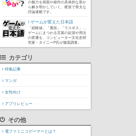
の魅力を画面や操作の具体的な形か
ら解き明かしていく、硬派で骨太な
評論連載です。
ゲームが変えた日本語
「経験値」「裏技」「ラスボス」…
ゲームにまつわる言葉の起源や用法
の変遷を、コンピューター文化史研
究家・タイニーP氏が徹底調査。
カテゴリ
特集記事
マンガ
女性向け
アプリレビュー
その他
電ファミニコゲーマーとは？