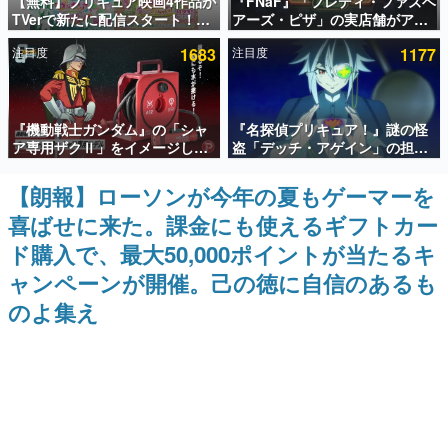
【無料】プリキュア映画4作品が
『FNaF』「フレディ・ファズベ
TVerで新たに配信スタート！な
アーズ・ピザ」の実店舗がアメ
インタビュー
んと2018年～2024年の映画ほぼ
リカの商業施設「American
注目度
1683
注目度
1177
すべてが見放題に、ぶっちゃけ
Dream」に2027年オープン！
連載・特集一覧
ありえないラインナップ
ScottGamesとの共同開発、食
事だけでなくステージショーや
没入型のホラー体験も楽しめる
殿堂入り記事
『機動戦士ガンダム』の「シャ
『名探偵プリキュア！』謎の怪
SNS拡散数が数千以上！ ページビュー数万以上！ などな
ど。多くの人々に読まれた、電ファミ渾身の“殿堂入り”記
ア専用ザクⅡ」をイメージした
盗「デッチ・アゲイン」の担当
事をまとめました。
散水ホースリールが予約開始。
キャストは天﨑滉平さんと判
本体にはシャアのパーソナルマ
明。『Re:ゼロから始める異世
【朗報】ローソンが今年の夏もゲーマーを
ゲームの企画書
ークやジオン公国軍のエンブレ
界生活』オットー役、『ヒプノ
名作ゲームクリエイターの方々に製作時のエピソードをお
喜ばせに来た。課金にも使えるギフトカー
ム、型式番号などを配置
シスマイク』山田三郎役など
聞きし、ヒットする企画（ゲーム）とは何か？を探ってい
きます。
ド購入で、最大50,000ポイントが当たるキ
赫本
ャンペーンが開催。己の徳に自信のあるも
この物語を解いてはいけない。『赫本』は、〈試験問題〉
のよ集え
の形をした短編ホラー小説集です。
新世代に訊く
これからのデジタルゲーム市場を担う若きクリエイター達
の姿を追い、彼らのルーツと情熱を探っていきます。
ゲーム世代の作家たち
ゲームに多大な影響を受けた作家さんに取材し、ゲームが