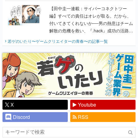
に行って、より理解を深めよう【PR】
【田中圭一連載：サイバーコネクトツー
編】すべての責任はオレが取る。だから、
付いてきてくれないか──男の熱意はチーム
解散の危機を救い、『.hack』成功の活路を
開く。業界の快男児・松山 洋に流れる血は
若ゲのいたり〜ゲームクリエイターの青春〜
の記事一覧
『少年ジャンプ』色だった【若ゲのいた
り】
X
Youtube
Discord
RSS