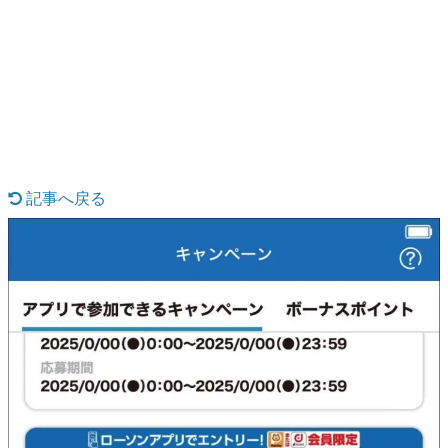
日本のコンテンツ産業やカルチャーに与えた影響を探る企
画です。
日本モバイルゲーム産業史
日本のモバイルゲーム史における主要なトピック・タイト
ルを網羅するほか、開発者へのインタビューや識者による
解説を掲載。約20年の歴史が一望できる決定版！
若ゲのいたり〜ゲームクリエイターの青春〜
『うつヌケ』『ペンと箸』等で知られるマンガ家・田中圭
一先生によるゲーム業界レポートマンガです。
記事へ戻る
なんでゲームは面白い？
ゲーム開発者・hamatsu氏がゲームの魅力を画面や操作の
具体的な形から解き明かしていく、硬派で骨太な評論連載
です。
ゲームが変えた日本語
「経験値」「裏技」「ラスボス」… ゲームにまつわる言葉
の起源や用法の変遷を、コンピューター文化史研究家・タ
イニーP氏が徹底調査。
カテゴリ
特集記事