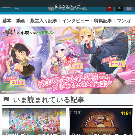
広告をスキップ
赫本
動画
殿堂入り記事
インタビュー
特集記事
マンガ
いま読まれている記事
ピックアップ
注目度
4246
注目度
4191
電ファミのいま読まれている記事ランキング
アプリセール情報