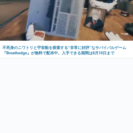
不死身のニワトリと宇宙船を探索する“非常に好評”なサバイバルゲーム
『Breathedge』が無料で配布中。入手できる期間は8月10日まで