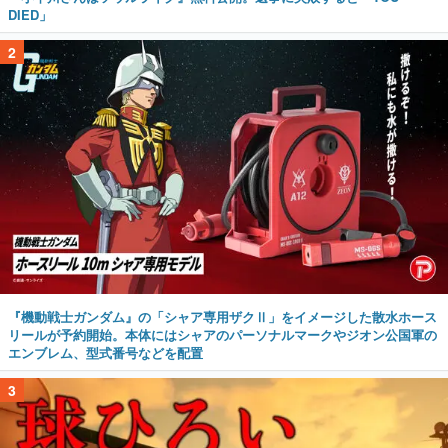
DIED」
2
『機動戦士ガンダム』の「シャア専用ザクⅡ」をイメージした散水ホース
リールが予約開始。本体にはシャアのパーソナルマークやジオン公国軍の
エンブレム、型式番号などを配置
3