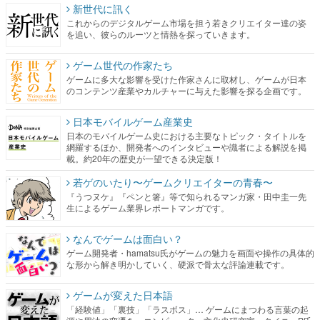
新世代に訊く
これからのデジタルゲーム市場を担う若きクリエイター達の姿
を追い、彼らのルーツと情熱を探っていきます。
ゲーム世代の作家たち
ゲームに多大な影響を受けた作家さんに取材し、ゲームが日本
のコンテンツ産業やカルチャーに与えた影響を探る企画です。
日本モバイルゲーム産業史
日本のモバイルゲーム史における主要なトピック・タイトルを
網羅するほか、開発者へのインタビューや識者による解説を掲
載。約20年の歴史が一望できる決定版！
若ゲのいたり〜ゲームクリエイターの青春〜
『うつヌケ』『ペンと箸』等で知られるマンガ家・田中圭一先
生によるゲーム業界レポートマンガです。
なんでゲームは面白い？
ゲーム開発者・hamatsu氏がゲームの魅力を画面や操作の具体的
な形から解き明かしていく、硬派で骨太な評論連載です。
ゲームが変えた日本語
「経験値」「裏技」「ラスボス」… ゲームにまつわる言葉の起