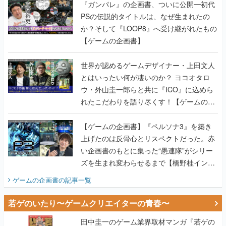
『ガンパレ』の企画書、ついに公開━初代
PSの伝説的タイトルは、なぜ生まれたの
か？そして『LOOP8』へ受け継がれたもの
【ゲームの企画書】
世界が認めるゲームデザイナー・上田文人
とはいったい何が凄いのか？ ヨコオタロ
ウ・外山圭一郎らと共に『ICO』に込めら
れたこだわりを語り尽くす！【ゲームの企
画書】
【ゲームの企画書】『ペルソナ3』を築き
上げたのは反骨心とリスペクトだった。赤
い企画書のもとに集った“愚連隊”がシリー
ズを生まれ変わらせるまで【橋野桂インタ
ビュー】
ゲームの企画書
の記事一覧
若ゲのいたり〜ゲームクリエイターの青春〜
田中圭一のゲーム業界取材マンガ『若ゲの