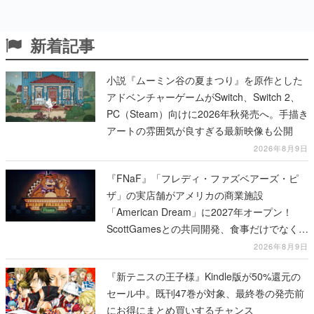
新着記事
小説『ムーミン谷の夏まつり』を原作とした
アドベンチャーゲームがSwitch、Switch 2、
PC（Steam）向けに2026年秋発売へ。手描き
アートの雰囲気が良すぎる最新映像も公開
2026年8月9日
『FNaF』「フレディ・ファズベアーズ・ピ
ザ」の実店舗がアメリカの商業施設
「American Dream」に2027年オープン！
ScottGamesとの共同開発、食事だけでなくス
テージショーや没入型のホラー体験も楽しめ
2026年8月9日
る
『新テニスの王子様』Kindle版が50%還元の
セール中。既刊47巻が対象、最終巻の発売前
にお得にまとめ買いするチャンス