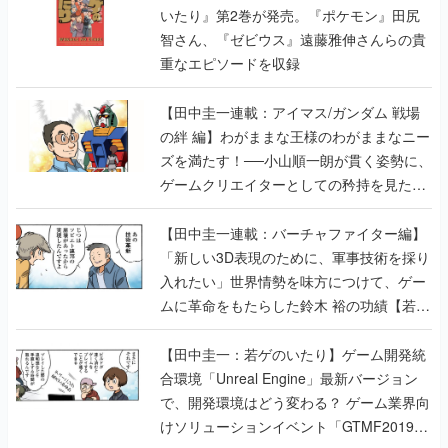
いたり』第2巻が発売。『ポケモン』田尻
智さん、『ゼビウス』遠藤雅伸さんらの貴
重なエピソードを収録
【田中圭一連載：アイマス/ガンダム 戦場
の絆 編】わがままな王様のわがままなニー
ズを満たす！──小山順一朗が貫く姿勢に、
ゲームクリエイターとしての矜持を見た
【若ゲのいたり最終回】
【田中圭一連載：バーチャファイター編】
「新しい3D表現のために、軍事技術を採り
入れたい」世界情勢を味方につけて、ゲー
ムに革命をもたらした鈴木 裕の功績【若ゲ
のいたり】
【田中圭一：若ゲのいたり】ゲーム開発統
合環境「Unreal Engine」最新バージョン
で、開発環境はどう変わる？ ゲーム業界向
けソリューションイベント「GTMF2019」