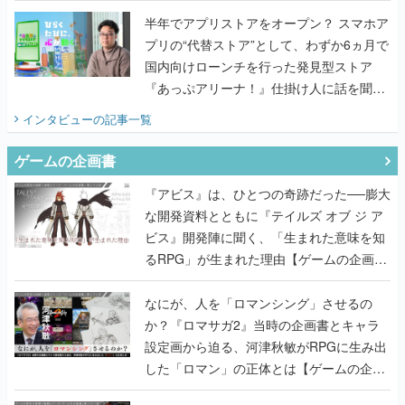
半年でアプリストアをオープン？ スマホア
プリの“代替ストア”として、わずか6ヵ月で
国内向けローンチを行った発見型ストア
『あっぷアリーナ！』仕掛け人に話を聞い
てみた
インタビュー
の記事一覧
ゲームの企画書
『アビス』は、ひとつの奇跡だった──膨大
な開発資料とともに『テイルズ オブ ジ ア
ビス』開発陣に聞く、「生まれた意味を知
るRPG」が生まれた理由【ゲームの企画
書】
なにが、人を「ロマンシング」させるの
か？『ロマサガ2』当時の企画書とキャラ
設定画から迫る、河津秋敏がRPGに生み出
した「ロマン」の正体とは【ゲームの企画
書】