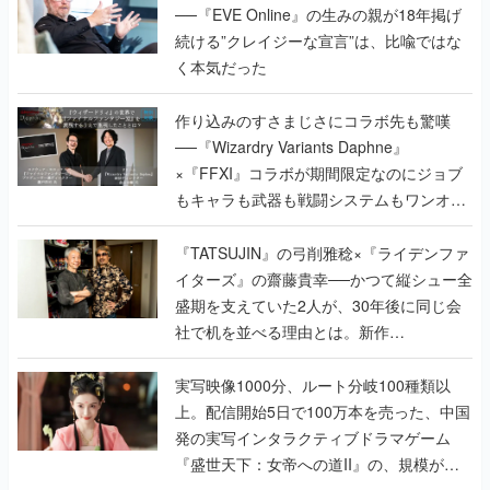
──『EVE Online』の生みの親が18年掲げ
続ける”クレイジーな宣言”は、比喩ではな
く本気だった
作り込みのすさまじさにコラボ先も驚嘆
──『Wizardry Variants Daphne』
×『FFXI』コラボが期間限定なのにジョブ
もキャラも武器も戦闘システムもワンオフ
で作り込まれた理由を両ディレクターに聞
く
『TATSUJIN』の弓削雅稔×『ライデンファ
イターズ』の齋藤貴幸──かつて縦シュー全
盛期を支えていた2人が、30年後に同じ会
社で机を並べる理由とは。新作
『TATSUJIN EXTREME』で初タッグを組
んだレジェンド2人に訊く開発秘話
実写映像1000分、ルート分岐100種類以
上。配信開始5日で100万本を売った、中国
発の実写インタラクティブドラマゲーム
『盛世天下：女帝への道II』の、規模が違
うこだわりをプロデューサーに聞いた