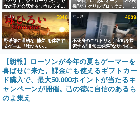
「パリィ」や「ローリング」で
「東映」の“あのオープニング映
女の子と会話するソウルライク
像”がアクリルブロックに。「東
インタビュー
恋愛ゲーム『小早川さんはソウ
映ヒストリカル グッズコレクシ
注目度
5346
注目度
4939
ルライク』無料公開。返事に失
ョン」が8月下旬より発売
連載・特集一覧
敗すると「YOU DIED」
殿堂入り記事
野球部の過酷な“補欠”を体験す
不死身のニワトリと宇宙船を探
SNS拡散数が数千以上！ ページビュー数万以上！ などな
ど。多くの人々に読まれた、電ファミ渾身の“殿堂入り”記
るゲーム『球ひろい
索する“非常に好評”なサバイバ
事をまとめました。
Simulator』が「1件」のウィッ
ルゲーム『Breathedge』が無
シュリストをもとにチェコ語に
料で配布中。入手できる期間は8
【朗報】ローソンが今年の夏もゲーマーを
ゲームの企画書
対応しSNSで話題に。『キング
月10日まで
名作ゲームクリエイターの方々に製作時のエピソードをお
喜ばせに来た。課金にも使えるギフトカー
ダム・カム』開発元やチェコの
聞きし、ヒットする企画（ゲーム）とは何か？を探ってい
プロ野球選手から称賛の声
きます。
ド購入で、最大50,000ポイントが当たるキ
赫本
ャンペーンが開催。己の徳に自信のあるも
この物語を解いてはいけない。『赫本』は、〈試験問題〉
のよ集え
の形をした短編ホラー小説集です。
新世代に訊く
これからのデジタルゲーム市場を担う若きクリエイター達
の姿を追い、彼らのルーツと情熱を探っていきます。
ゲーム世代の作家たち
ゲームに多大な影響を受けた作家さんに取材し、ゲームが