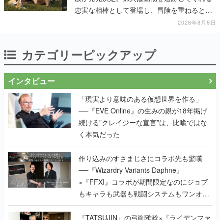
忠実な相棒として登場し、冒険を重ねると成
長する。記念撮影も可能
2026年8月8日
カテゴリーピックアップ
インタビュー
「現実より意味のある仮想世界を作る」
──『EVE Online』の生みの親が18年掲げ
続ける”クレイジーな宣言”は、比喩ではな
く本気だった
作り込みのすさまじさにコラボ先も驚嘆
──『Wizardry Variants Daphne』
×『FFXI』コラボが期間限定なのにジョブ
もキャラも武器も戦闘システムもワンオフ
で作り込まれた理由を両ディレクターに聞
く
『TATSUJIN』の弓削雅稔×『ライデンファ