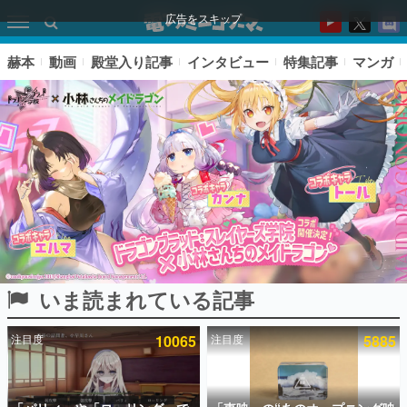
広告をスキップ
赫本
動画
殿堂入り記事
インタビュー
特集記事
マンガ
いま読まれている記事
ピックアップ
注目度
10065
注目度
5885
電ファミのいま読まれている記事ランキング
アプリセール情報