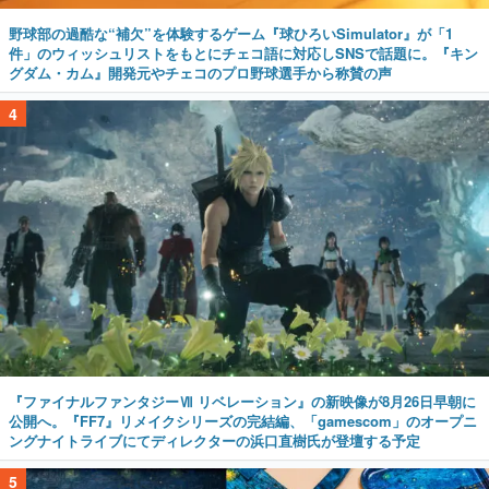
野球部の過酷な“補欠”を体験するゲーム『球ひろいSimulator』が「1
件」のウィッシュリストをもとにチェコ語に対応しSNSで話題に。『キン
グダム・カム』開発元やチェコのプロ野球選手から称賛の声
4
『ファイナルファンタジーⅦ リベレーション』の新映像が8月26日早朝に
公開へ。『FF7』リメイクシリーズの完結編、「gamescom」のオープニ
ングナイトライブにてディレクターの浜口直樹氏が登壇する予定
5