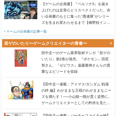
【ゲームの企画書】『ペルソナ3』を築き
上げたのは反骨心とリスペクトだった。赤
い企画書のもとに集った“愚連隊”がシリー
ズを生まれ変わらせるまで【橋野桂インタ
ビュー】
ゲームの企画書
の記事一覧
若ゲのいたり〜ゲームクリエイターの青春〜
田中圭一のゲーム業界取材マンガ『若ゲの
いたり』第2巻が発売。『ポケモン』田尻
智さん、『ゼビウス』遠藤雅伸さんらの貴
重なエピソードを収録
【田中圭一連載：アイマス/ガンダム 戦場
の絆 編】わがままな王様のわがままなニー
ズを満たす！──小山順一朗が貫く姿勢に、
ゲームクリエイターとしての矜持を見た
【若ゲのいたり最終回】
【田中圭一連載：バーチャファイター編】