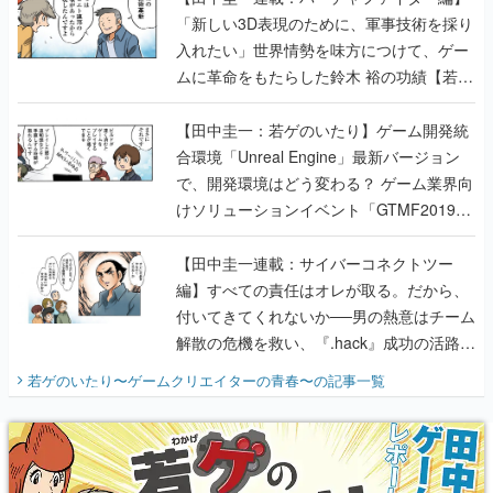
「新しい3D表現のために、軍事技術を採り
入れたい」世界情勢を味方につけて、ゲー
ムに革命をもたらした鈴木 裕の功績【若ゲ
のいたり】
【田中圭一：若ゲのいたり】ゲーム開発統
合環境「Unreal Engine」最新バージョン
で、開発環境はどう変わる？ ゲーム業界向
けソリューションイベント「GTMF2019」
に行って、より理解を深めよう【PR】
【田中圭一連載：サイバーコネクトツー
編】すべての責任はオレが取る。だから、
付いてきてくれないか──男の熱意はチーム
解散の危機を救い、『.hack』成功の活路を
開く。業界の快男児・松山 洋に流れる血は
若ゲのいたり〜ゲームクリエイターの青春〜
の記事一覧
『少年ジャンプ』色だった【若ゲのいた
り】