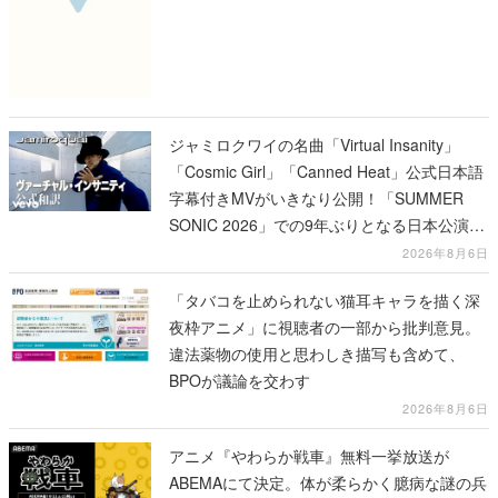
ジャミロクワイの名曲「Virtual Insanity」
「Cosmic Girl」「Canned Heat」公式日本語
字幕付きMVがいきなり公開！「SUMMER
SONIC 2026」での9年ぶりとなる日本公演を
記念して
2026年8月6日
「タバコを止められない猫耳キャラを描く深
夜枠アニメ」に視聴者の一部から批判意見。
違法薬物の使用と思わしき描写も含めて、
BPOが議論を交わす
2026年8月6日
アニメ『やわらか戦車』無料一挙放送が
ABEMAにて決定。体が柔らかく臆病な謎の兵