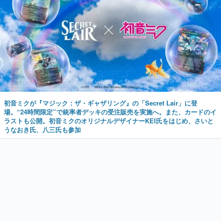
初音ミクが『マジック：ザ・ギャザリング』の「Secret Lair」に登
場。“24時間限定”で統率者デッキの受注販売を実施へ。また、カードのイ
ラストも公開。初音ミクのオリジナルデザイナーKEI氏をはじめ、さいと
うなおき氏、八三氏も参加