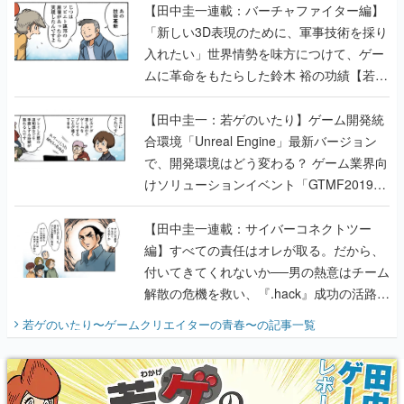
【田中圭一連載：バーチャファイター編】
「新しい3D表現のために、軍事技術を採り
入れたい」世界情勢を味方につけて、ゲー
ムに革命をもたらした鈴木 裕の功績【若ゲ
のいたり】
【田中圭一：若ゲのいたり】ゲーム開発統
合環境「Unreal Engine」最新バージョン
で、開発環境はどう変わる？ ゲーム業界向
けソリューションイベント「GTMF2019」
に行って、より理解を深めよう【PR】
【田中圭一連載：サイバーコネクトツー
編】すべての責任はオレが取る。だから、
付いてきてくれないか──男の熱意はチーム
解散の危機を救い、『.hack』成功の活路を
開く。業界の快男児・松山 洋に流れる血は
若ゲのいたり〜ゲームクリエイターの青春〜
の記事一覧
『少年ジャンプ』色だった【若ゲのいた
り】