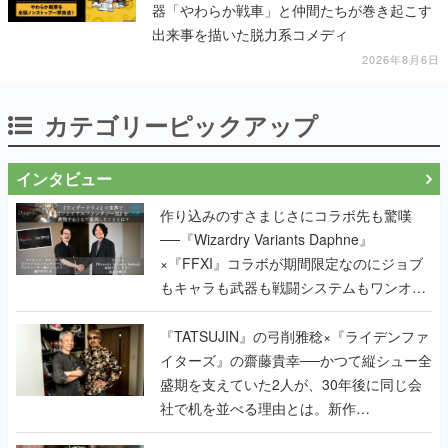
器「やわらか戦車」と仲間たちが巻き起こす
出来事を描いた脱力系コメディ
2026年8月6日
カテゴリーピックアップ
インタビュー
作り込みのすさまじさにコラボ先も驚嘆
──『Wizardry Variants Daphne』
×『FFXI』コラボが期間限定なのにジョブ
もキャラも武器も戦闘システムもワンオフ
で作り込まれた理由を両ディレクターに聞
く
『TATSUJIN』の弓削雅稔×『ライデンファ
イターズ』の齋藤貴幸──かつて縦シュー全
盛期を支えていた2人が、30年後に同じ会
社で机を並べる理由とは。新作
『TATSUJIN EXTREME』で初タッグを組