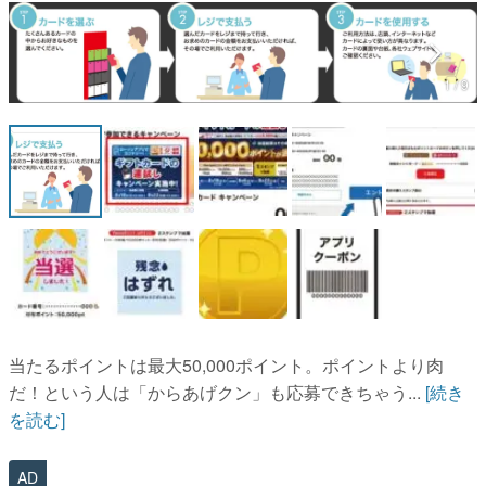
マンガ
女性向け
1 / 9
アプリレビュー
その他
電ファミニコゲーマーとは？
運営：株式会社マレ
当たるポイントは最大50,000ポイント。ポイントより肉
だ！という人は「からあげクン」も応募できちゃう...
[続き
を読む]
AD