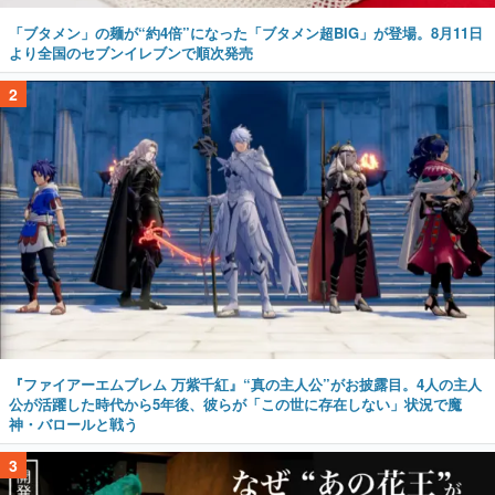
「ブタメン」の麺が“約4倍”になった「ブタメン超BIG」が登場。8月11日
より全国のセブンイレブンで順次発売
2
『ファイアーエムブレム 万紫千紅』“真の主人公”がお披露目。4人の主人
公が活躍した時代から5年後、彼らが「この世に存在しない」状況で魔
神・バロールと戦う
3