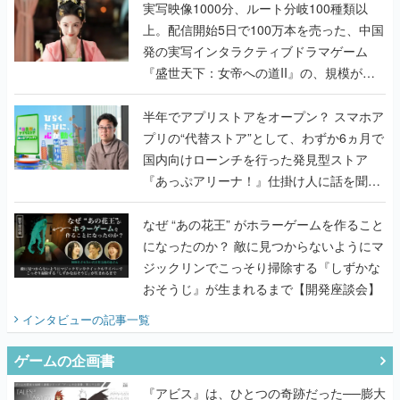
んだレジェンド2人に訊く開発秘話
実写映像1000分、ルート分岐100種類以
上。配信開始5日で100万本を売った、中国
発の実写インタラクティブドラマゲーム
『盛世天下：女帝への道II』の、規模が違
うこだわりをプロデューサーに聞いた
半年でアプリストアをオープン？ スマホア
プリの“代替ストア”として、わずか6ヵ月で
国内向けローンチを行った発見型ストア
『あっぷアリーナ！』仕掛け人に話を聞い
てみた
なぜ “あの花王” がホラーゲームを作ること
になったのか？ 敵に見つからないようにマ
ジックリンでこっそり掃除する『しずかな
おそうじ』が生まれるまで【開発座談会】
インタビュー
の記事一覧
ゲームの企画書
『アビス』は、ひとつの奇跡だった──膨大