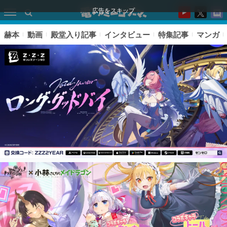
広告をスキップ
赫本
動画
殿堂入り記事
インタビュー
特集記事
マンガ
ピックアップ
電ファミのいま読まれている記事ランキング
アプリセール情報