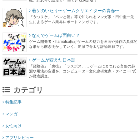
若ゲのいたり〜ゲームクリエイターの青春〜
『うつヌケ』『ペンと箸』等で知られるマンガ家・田中圭一先
生によるゲーム業界レポートマンガです。
なんでゲームは面白い？
ゲーム開発者・hamatsu氏がゲームの魅力を画面や操作の具体的
な形から解き明かしていく、硬派で骨太な評論連載です。
ゲームが変えた日本語
「経験値」「裏技」「ラスボス」… ゲームにまつわる言葉の起
源や用法の変遷を、コンピューター文化史研究家・タイニーP氏
が徹底調査。
カテゴリ
特集記事
マンガ
女性向け
アプリレビュー