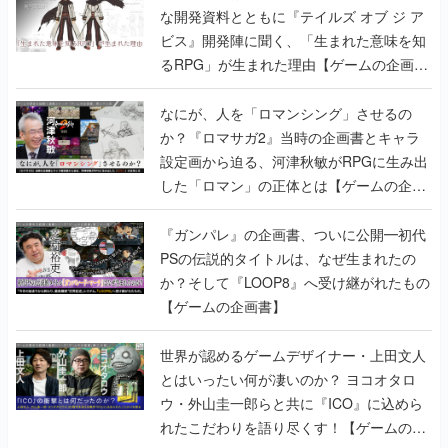
な開発資料とともに『テイルズ オブ ジ ア
ビス』開発陣に聞く、「生まれた意味を知
るRPG」が生まれた理由【ゲームの企画
書】
なにが、人を「ロマンシング」させるの
か？『ロマサガ2』当時の企画書とキャラ
設定画から迫る、河津秋敏がRPGに生み出
した「ロマン」の正体とは【ゲームの企画
書】
『ガンパレ』の企画書、ついに公開━初代
PSの伝説的タイトルは、なぜ生まれたの
か？そして『LOOP8』へ受け継がれたもの
【ゲームの企画書】
世界が認めるゲームデザイナー・上田文人
とはいったい何が凄いのか？ ヨコオタロ
ウ・外山圭一郎らと共に『ICO』に込めら
れたこだわりを語り尽くす！【ゲームの企