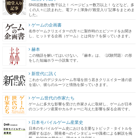
SNS拡散数が数千以上！ ページビュー数万以上！ などなど。多
くの人々に読まれた、電ファミ渾身の“殿堂入り”記事をまとめま
した。
ゲームの企画書
名作ゲームクリエイターの方々に製作時のエピソードをお聞き
し、ヒットする企画（ゲーム）とは何か？を探っていきます。
赫本
この物語を解いてはいけない。『赫本』は、〈試験問題〉の形
をした短編ホラー小説集です。
新世代に訊く
これからのデジタルゲーム市場を担う若きクリエイター達の姿
を追い、彼らのルーツと情熱を探っていきます。
ゲーム世代の作家たち
ゲームに多大な影響を受けた作家さんに取材し、ゲームが日本
のコンテンツ産業やカルチャーに与えた影響を探る企画です。
日本モバイルゲーム産業史
日本のモバイルゲーム史における主要なトピック・タイトルを
網羅するほか、開発者へのインタビューや識者による解説を掲
載。約20年の歴史が一望できる決定版！