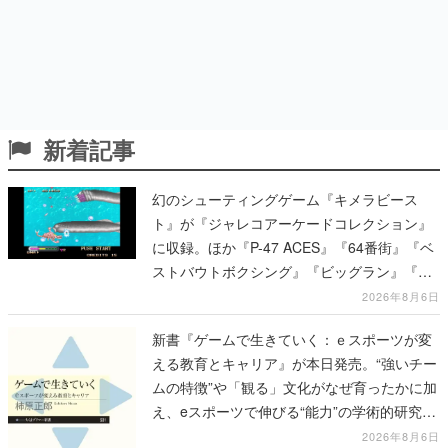
新着記事
幻のシューティングゲーム『キメラビース
ト』が『ジャレコアーケードコレクション』
に収録。ほか『P-47 ACES』『64番街』『ベ
ストバウトボクシング』『ビッグラン』『サ
イキック5』『ピンボ』など、新たに12タイ
2026年8月6日
トルの収録が発表
新書『ゲームで生きていく：ｅスポーツが変
える教育とキャリア』が本日発売。“強いチー
ムの特徴”や「観る」文化がなぜ育ったかに加
え、eスポーツで伸びる“能力”の学術的研究も
語られる
2026年8月6日