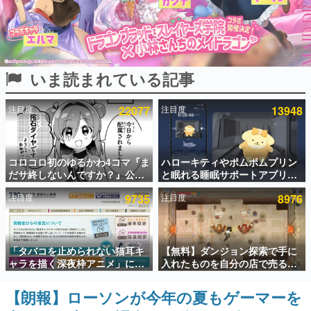
インタビュー
連載・特集一覧
いま読まれている記事
殿堂入り記事
SNS拡散数が数千以上！ ページビュー数万以上！ などな
ど。多くの人々に読まれた、電ファミ渾身の“殿堂入り”記
注目度
22077
注目度
13948
事をまとめました。
ゲームの企画書
名作ゲームクリエイターの方々に製作時のエピソードをお
聞きし、ヒットする企画（ゲーム）とは何か？を探ってい
コロコロ初のゆるかわ4コマ『ま
ハローキティやポムポムプリン
きます。
だサ終しないんですか？』公開
と眠れる睡眠サポートアプリ
スタート。主人公は新入社員の
『ゆめたび』が配信中。キャラ
赫本
注目度
9735
注目度
8976
侘石ダイヤ、ゲーム会社を舞台
ごとのASMRや目覚ましアラー
この物語を解いてはいけない。『赫本』は、〈試験問題〉
にトラブルへ対応する社員たち
ムも搭載
の形をした短編ホラー小説集です。
を描く
新世代に訊く
「タバコを止められない猫耳キ
【無料】ダンジョン探索で手に
これからのデジタルゲーム市場を担う若きクリエイター達
ャラを描く深夜枠アニメ」に視
入れたものを自分の店で売るゲ
の姿を追い、彼らのルーツと情熱を探っていきます。
聴者の一部から批判意見。違法
ーム『Moonlighter』がSteam
薬物の使用と思わしき描写も含
にて無料配布中！続編
【朗報】ローソンが今年の夏もゲーマーを
ゲーム世代の作家たち
めて、BPOが議論を交わす
『Moonlighter 2』の9月2日正
ゲームに多大な影響を受けた作家さんに取材し、ゲームが