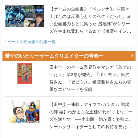
画書】
【ゲームの企画書】『ペルソナ3』を築き
上げたのは反骨心とリスペクトだった。赤
い企画書のもとに集った“愚連隊”がシリー
ズを生まれ変わらせるまで【橋野桂インタ
ビュー】
ゲームの企画書
の記事一覧
若ゲのいたり〜ゲームクリエイターの青春〜
田中圭一のゲーム業界取材マンガ『若ゲの
いたり』第2巻が発売。『ポケモン』田尻
智さん、『ゼビウス』遠藤雅伸さんらの貴
重なエピソードを収録
【田中圭一連載：アイマス/ガンダム 戦場
の絆 編】わがままな王様のわがままなニー
ズを満たす！──小山順一朗が貫く姿勢に、
ゲームクリエイターとしての矜持を見た
【若ゲのいたり最終回】