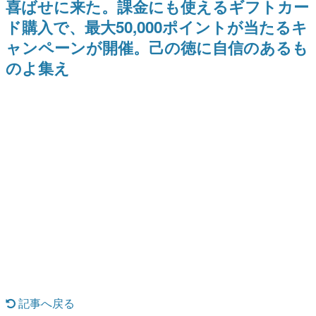
喜ばせに来た。課金にも使えるギフトカー
式リリースを記念したキャンペ
日本のコンテンツ産業やカルチャーに与えた影響を探る企
ーン
ド購入で、最大50,000ポイントが当たるキ
画です。
ャンペーンが開催。己の徳に自信のあるも
日本モバイルゲーム産業史
日本のモバイルゲーム史における主要なトピック・タイト
のよ集え
ルを網羅するほか、開発者へのインタビューや識者による
解説を掲載。約20年の歴史が一望できる決定版！
若ゲのいたり〜ゲームクリエイターの青春〜
『うつヌケ』『ペンと箸』等で知られるマンガ家・田中圭
一先生によるゲーム業界レポートマンガです。
なんでゲームは面白い？
ゲーム開発者・hamatsu氏がゲームの魅力を画面や操作の
具体的な形から解き明かしていく、硬派で骨太な評論連載
です。
ゲームが変えた日本語
「経験値」「裏技」「ラスボス」… ゲームにまつわる言葉
の起源や用法の変遷を、コンピューター文化史研究家・タ
イニーP氏が徹底調査。
カテゴリ
記事へ戻る
特集記事