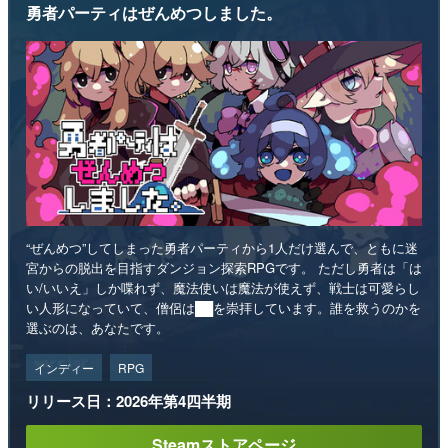
勇者パーティはぜんめつしました。
“ぜんめつ”してしまった勇者パーティから1人だけ選んで、ともに迷
宮からの脱出を目指すダンジョン探索RPGです。 ただし勇者は「は
い/いいえ」しか喋れず、魔法使いは魔法が使えず、戦士は可愛らし
い人形になっていて、僧侶は██を崇拝しています。誰を救うのかを
選ぶのは、あなたです。
インディー
RPG
リリース日：2026年第4四半期
Steamストアページ