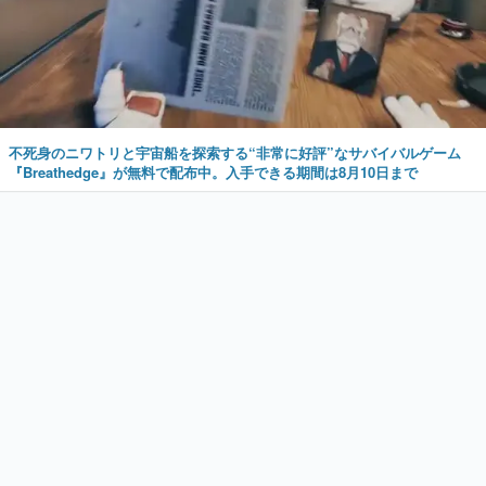
不死身のニワトリと宇宙船を探索する“非常に好評”なサバイバルゲーム
『Breathedge』が無料で配布中。入手できる期間は8月10日まで