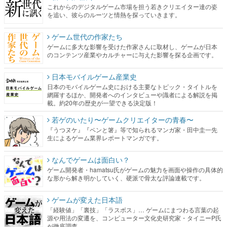
これからのデジタルゲーム市場を担う若きクリエイター達の姿
を追い、彼らのルーツと情熱を探っていきます。
ゲーム世代の作家たち
ゲームに多大な影響を受けた作家さんに取材し、ゲームが日本
のコンテンツ産業やカルチャーに与えた影響を探る企画です。
日本モバイルゲーム産業史
日本のモバイルゲーム史における主要なトピック・タイトルを
網羅するほか、開発者へのインタビューや識者による解説を掲
載。約20年の歴史が一望できる決定版！
若ゲのいたり〜ゲームクリエイターの青春〜
『うつヌケ』『ペンと箸』等で知られるマンガ家・田中圭一先
生によるゲーム業界レポートマンガです。
なんでゲームは面白い？
ゲーム開発者・hamatsu氏がゲームの魅力を画面や操作の具体的
な形から解き明かしていく、硬派で骨太な評論連載です。
ゲームが変えた日本語
「経験値」「裏技」「ラスボス」… ゲームにまつわる言葉の起
源や用法の変遷を、コンピューター文化史研究家・タイニーP氏
が徹底調査。