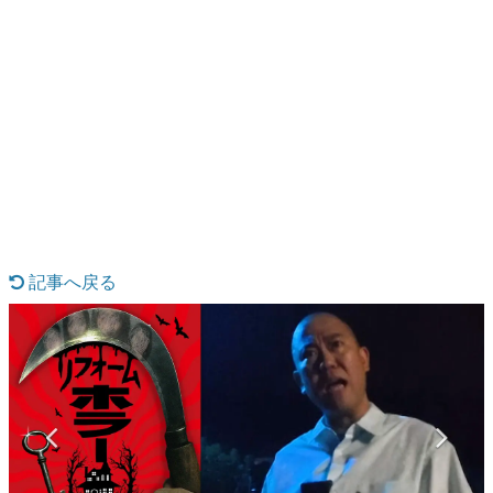
日本のコンテンツ産業やカルチャーに与えた影響を探る企
画です。
日本モバイルゲーム産業史
日本のモバイルゲーム史における主要なトピック・タイト
ルを網羅するほか、開発者へのインタビューや識者による
解説を掲載。約20年の歴史が一望できる決定版！
若ゲのいたり〜ゲームクリエイターの青春〜
『うつヌケ』『ペンと箸』等で知られるマンガ家・田中圭
一先生によるゲーム業界レポートマンガです。
なんでゲームは面白い？
ゲーム開発者・hamatsu氏がゲームの魅力を画面や操作の
記事へ戻る
具体的な形から解き明かしていく、硬派で骨太な評論連載
です。
ゲームが変えた日本語
「経験値」「裏技」「ラスボス」… ゲームにまつわる言葉
の起源や用法の変遷を、コンピューター文化史研究家・タ
イニーP氏が徹底調査。
カテゴリ
特集記事