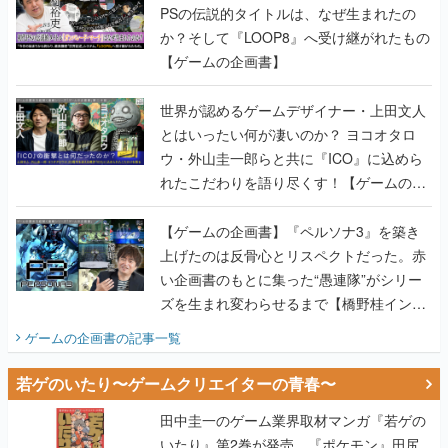
PSの伝説的タイトルは、なぜ生まれたの
か？そして『LOOP8』へ受け継がれたもの
【ゲームの企画書】
世界が認めるゲームデザイナー・上田文人
とはいったい何が凄いのか？ ヨコオタロ
ウ・外山圭一郎らと共に『ICO』に込めら
れたこだわりを語り尽くす！【ゲームの企
画書】
【ゲームの企画書】『ペルソナ3』を築き
上げたのは反骨心とリスペクトだった。赤
い企画書のもとに集った“愚連隊”がシリー
ズを生まれ変わらせるまで【橋野桂インタ
ビュー】
ゲームの企画書
の記事一覧
若ゲのいたり〜ゲームクリエイターの青春〜
田中圭一のゲーム業界取材マンガ『若ゲの
いたり』第2巻が発売。『ポケモン』田尻