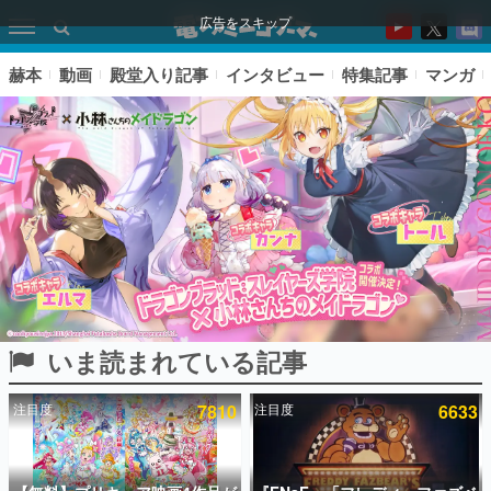
広告をスキップ
赫本
動画
殿堂入り記事
インタビュー
特集記事
マンガ
いま読まれている記事
ピックアップ
注目度
7810
注目度
6633
電ファミのいま読まれている記事ランキング
アプリセール情報