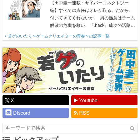
【田中圭一連載：サイバーコネクトツー
編】すべての責任はオレが取る。だから、
付いてきてくれないか──男の熱意はチーム
解散の危機を救い、『.hack』成功の活路を
開く。業界の快男児・松山 洋に流れる血は
若ゲのいたり〜ゲームクリエイターの青春〜
の記事一覧
『少年ジャンプ』色だった【若ゲのいた
り】
X
Youtube
Discord
RSS
ピックアップ