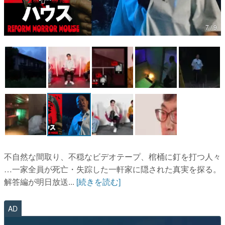
マンガ
7 / 9
女性向け
アプリレビュー
その他
電ファミニコゲーマーとは？
運営：株式会社マレ
不自然な間取り、不穏なビデオテープ、棺桶に釘を打つ人々
…一家全員が死亡・失踪した一軒家に隠された真実を探る。
解答編が明日放送...
[続きを読む]
AD