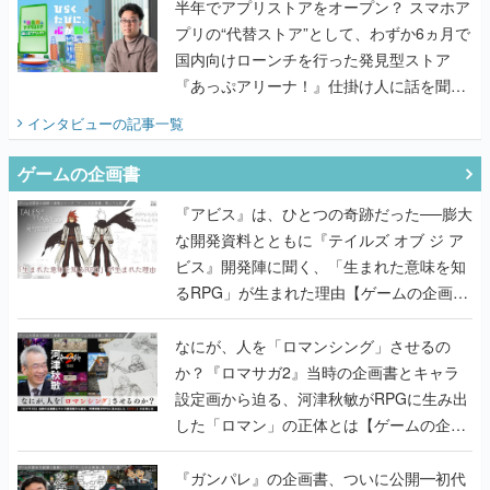
半年でアプリストアをオープン？ スマホア
プリの“代替ストア”として、わずか6ヵ月で
国内向けローンチを行った発見型ストア
『あっぷアリーナ！』仕掛け人に話を聞い
てみた
インタビュー
の記事一覧
ゲームの企画書
『アビス』は、ひとつの奇跡だった──膨大
な開発資料とともに『テイルズ オブ ジ ア
ビス』開発陣に聞く、「生まれた意味を知
るRPG」が生まれた理由【ゲームの企画
書】
なにが、人を「ロマンシング」させるの
か？『ロマサガ2』当時の企画書とキャラ
設定画から迫る、河津秋敏がRPGに生み出
した「ロマン」の正体とは【ゲームの企画
書】
『ガンパレ』の企画書、ついに公開━初代