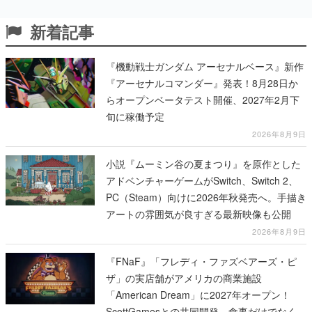
新着記事
『機動戦士ガンダム アーセナルベース』新作
『アーセナルコマンダー』発表！8月28日か
らオープンベータテスト開催、2027年2月下
旬に稼働予定
2026年8月9日
小説『ムーミン谷の夏まつり』を原作とした
アドベンチャーゲームがSwitch、Switch 2、
PC（Steam）向けに2026年秋発売へ。手描き
アートの雰囲気が良すぎる最新映像も公開
2026年8月9日
『FNaF』「フレディ・ファズベアーズ・ピ
ザ」の実店舗がアメリカの商業施設
「American Dream」に2027年オープン！
ScottGamesとの共同開発、食事だけでなくス