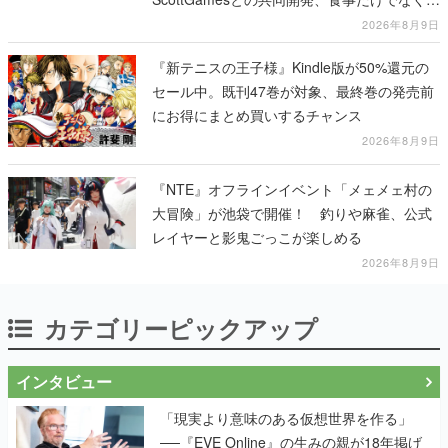
テージショーや没入型のホラー体験も楽しめ
2026年8月9日
る
『新テニスの王子様』Kindle版が50%還元の
セール中。既刊47巻が対象、最終巻の発売前
にお得にまとめ買いするチャンス
2026年8月9日
『NTE』オフラインイベント「メェメェ村の
大冒険」が池袋で開催！ 釣りや麻雀、公式
レイヤーと影鬼ごっこが楽しめる
2026年8月9日
カテゴリーピックアップ
インタビュー
「現実より意味のある仮想世界を作る」
──『EVE Online』の生みの親が18年掲げ