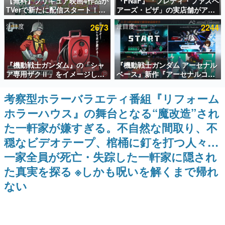
【無料】プリキュア映画4作品が
『FNaF』「フレディ・ファズベ
TVerで新たに配信スタート！な
アーズ・ピザ」の実店舗がアメ
インタビュー
んと2018年～2024年の映画ほぼ
リカの商業施設「American
注目度
2673
注目度
2244
すべてが見放題に、ぶっちゃけ
Dream」に2027年オープン！
連載・特集一覧
ありえないラインナップ
ScottGamesとの共同開発、食
事だけでなくステージショーや
没入型のホラー体験も楽しめる
殿堂入り記事
『機動戦士ガンダム』の「シャ
『機動戦士ガンダム アーセナル
SNS拡散数が数千以上！ ページビュー数万以上！ などな
ど。多くの人々に読まれた、電ファミ渾身の“殿堂入り”記
ア専用ザクⅡ」をイメージした
ベース』新作『アーセナルコマ
事をまとめました。
散水ホースリールが予約開始。
ンダー』発表！
本体にはシャアのパーソナルマ
考察型ホラーバラエティ番組『リフォーム
ゲームの企画書
ークやジオン公国軍のエンブレ
名作ゲームクリエイターの方々に製作時のエピソードをお
ホラーハウス』の舞台となる“魔改造”され
ム、型式番号などを配置
聞きし、ヒットする企画（ゲーム）とは何か？を探ってい
きます。
た一軒家が嫌すぎる。不自然な間取り、不
赫本
穏なビデオテープ、棺桶に釘を打つ人々…
この物語を解いてはいけない。『赫本』は、〈試験問題〉
一家全員が死亡・失踪した一軒家に隠され
の形をした短編ホラー小説集です。
た真実を探る ※しかも呪いを解くまで帰れ
新世代に訊く
ない
これからのデジタルゲーム市場を担う若きクリエイター達
の姿を追い、彼らのルーツと情熱を探っていきます。
ゲーム世代の作家たち
ゲームに多大な影響を受けた作家さんに取材し、ゲームが