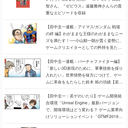
智さん、『ゼビウス』遠藤雅伸さんらの貴
重なエピソードを収録
【田中圭一連載：アイマス/ガンダム 戦場
の絆 編】わがままな王様のわがままなニー
ズを満たす！──小山順一朗が貫く姿勢に、
ゲームクリエイターとしての矜持を見た
【若ゲのいたり最終回】
【田中圭一連載：バーチャファイター編】
「新しい3D表現のために、軍事技術を採り
入れたい」世界情勢を味方につけて、ゲー
ムに革命をもたらした鈴木 裕の功績【若ゲ
のいたり】
【田中圭一：若ゲのいたり】ゲーム開発統
合環境「Unreal Engine」最新バージョン
で、開発環境はどう変わる？ ゲーム業界向
けソリューションイベント「GTMF2019」
に行って、より理解を深めよう【PR】