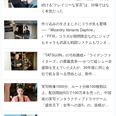
続ける”クレイジーな宣言”は、比喩ではな
く本気だった
作り込みのすさまじさにコラボ先も驚嘆
──『Wizardry Variants Daphne』
×『FFXI』コラボが期間限定なのにジョブ
もキャラも武器も戦闘システムもワンオフ
で作り込まれた理由を両ディレクターに聞
く
『TATSUJIN』の弓削雅稔×『ライデンファ
イターズ』の齋藤貴幸──かつて縦シュー全
盛期を支えていた2人が、30年後に同じ会
社で机を並べる理由とは。新作
『TATSUJIN EXTREME』で初タッグを組
んだレジェンド2人に訊く開発秘話
実写映像1000分、ルート分岐100種類以
上。配信開始5日で100万本を売った、中国
発の実写インタラクティブドラマゲーム
『盛世天下：女帝への道II』の、規模が違
うこだわりをプロデューサーに聞いた