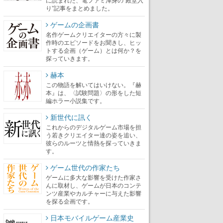
り”記事をまとめました。
ゲームの企画書
名作ゲームクリエイターの方々に製
作時のエピソードをお聞きし、ヒッ
トする企画（ゲーム）とは何か？を
探っていきます。
赫本
この物語を解いてはいけない。『赫
本』は、〈試験問題〉の形をした短
編ホラー小説集です。
新世代に訊く
これからのデジタルゲーム市場を担
う若きクリエイター達の姿を追い、
彼らのルーツと情熱を探っていきま
す。
ゲーム世代の作家たち
ゲームに多大な影響を受けた作家さ
んに取材し、ゲームが日本のコンテ
ンツ産業やカルチャーに与えた影響
を探る企画です。
日本モバイルゲーム産業史