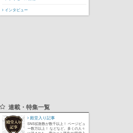
インタビュー
連載・特集一覧
殿堂入り記事
SNS拡散数が数千以上！ ページビュ
ー数万以上！ などなど。多くの人々
に読まれた、電ファミ渾身の“殿堂入