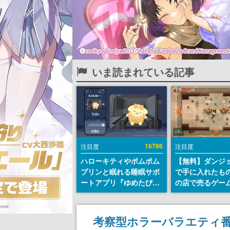
いま読まれている記事
16786
注目度
注目度
ハローキティやポムポム
【無料】ダンジ
プリンと眠れる睡眠サポ
で手に入れたも
ートアプリ『ゆめたび』
の店で売るゲー
が配信中。キャラごとの
『Moonlighte
ASMRや目覚ましアラー
Steamにて無料
ムも搭載
続編『Moonlight
考察型ホラーバラエティ
の9月2日正式リ