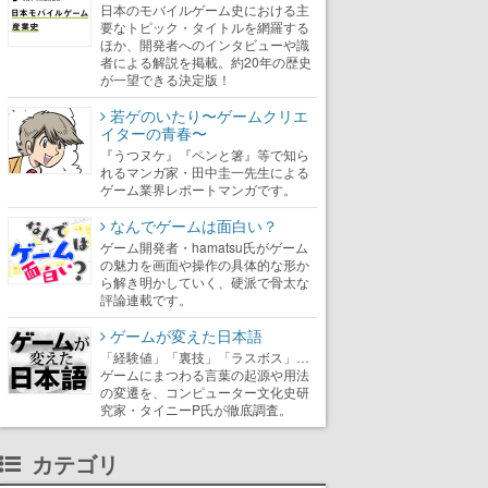
日本のモバイルゲーム史における主
要なトピック・タイトルを網羅する
ほか、開発者へのインタビューや識
者による解説を掲載。約20年の歴史
が一望できる決定版！
若ゲのいたり〜ゲームクリエ
イターの青春〜
『うつヌケ』『ペンと箸』等で知ら
れるマンガ家・田中圭一先生による
ゲーム業界レポートマンガです。
なんでゲームは面白い？
ゲーム開発者・hamatsu氏がゲーム
の魅力を画面や操作の具体的な形か
ら解き明かしていく、硬派で骨太な
評論連載です。
ゲームが変えた日本語
「経験値」「裏技」「ラスボス」…
ゲームにまつわる言葉の起源や用法
の変遷を、コンピューター文化史研
究家・タイニーP氏が徹底調査。
カテゴリ