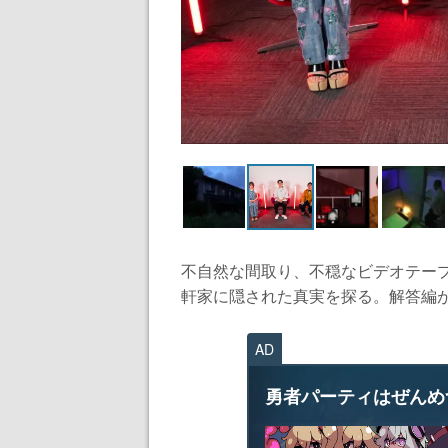
不自然な間取り、不穏なビデオテー
軒家に隠された真実を探る。解答編が明
AD
勇者パーティはぜんめ