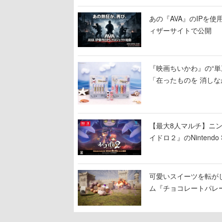
あの『AVA』のIPを
ィザーサイトで公開
『映画ちいかわ』の“単
「在ったものを 消しな
【最大8人マルチ】ニ
イドロ２』のNinten
可愛いスイーツを転が
ム『チョコレートパレ
し、コインを集めてス