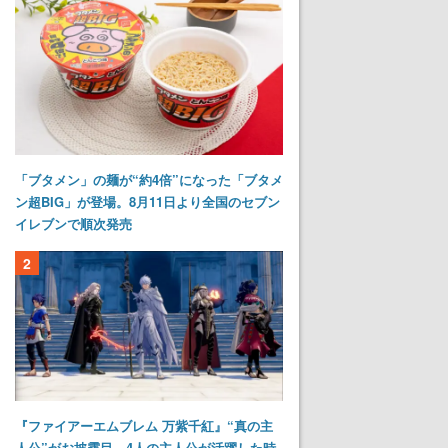
「ブタメン」の麺が“約4倍”になった「ブタメ
ン超BIG」が登場。8月11日より全国のセブン
イレブンで順次発売
2
『ファイアーエムブレム 万紫千紅』“真の主
人公”がお披露目。4人の主人公が活躍した時