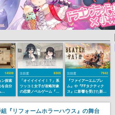
14509
8305
7942
注目度
注目度
ョン探索
「オイイイイイ！？」系
『ファイアーエムブレ
のを自分
ツッコミ女子が攻略対象
ム』や『FFタクティク
ム
の恋愛ノベルゲーム『美
ス』に影響を受けた新作
r』が
術部カノジョ』Steamス
戦略RPG『Beaten
配布中！
トアページが公開。「お
Path』2027年に発売
er 2』
前らーそろそろ自重しろ
へ。PC（Steam）、
番組『リフォームホラーハウス』の舞台
リースを
ー？＾＾」暗黒微笑の夢
PS5、Xbox、Switch向