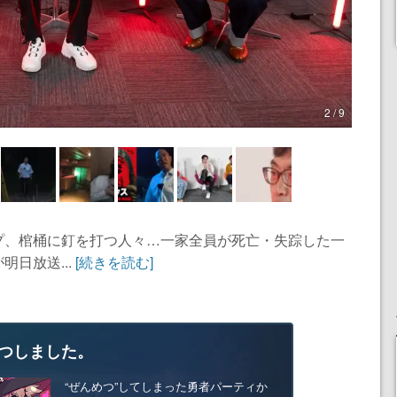
2 / 9
プ、棺桶に釘を打つ人々…一家全員が死亡・失踪した一
日放送...
[続きを読む]
つしました。
“ぜんめつ”してしまった勇者パーティか