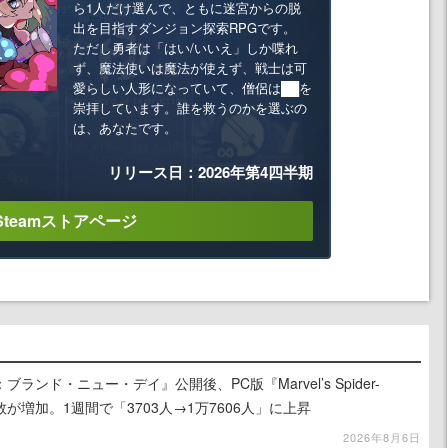
ら1人だけ選んで、ともに迷宮からの脱
出を目指すダンジョン探索RPGです。
ただし勇者は「はい/いいえ」しか喋れ
ず、魔法使いは魔法が使えず、戦士は可
愛らしい人形になっていて、僧侶は██を
崇拝しています。誰を救うのかを選ぶの
は、あなたです。
リリース日：2026年第4四半期
Steamストアページ
ンド・ニュー・デイ』公開後、PC版『Marvel’s Spider-
が増加。1週間で「3703人→1万7606人」に上昇
2026年8月6日