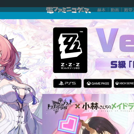
赫本
動画
殿堂