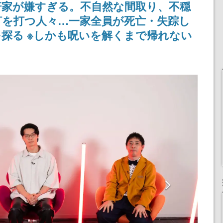
軒家が嫌すぎる。不自然な間取り、不穏
ペーン
女子や、萌え声不思議ち
けにリリース予定
ゃん女子と青春を謳歌
釘を打つ人々…一家全員が死亡・失踪し
探る ※しかも呪いを解くまで帰れない