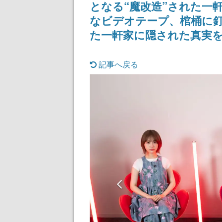
となる“魔改造”された一
記念したキャン
なビデオテープ、棺桶に
た一軒家に隠された真実を
記事へ戻る