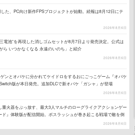
使用した、PC向け新作FPSプロジェクトが始動。続報は8月12日にテ
2026年8月6日
三電池”を再現した消しゴムセットが8月7日より発売決定。公式は
がら いつかなくなる 永遠のいのち」と紹介
2026年8月6日
ンゲンとオバケに分かれてケイドロをするおにごっこゲーム『オバケ
do Switch版が本日発売。追加DLCで新オバケ「ガシャ」が登場
2026年8月6日
し重火器をぶっ放す、最大3人マルチのローグライクアクションゲー
ード』体験版が配信開始。ボスラッシュが巻き起こる戦場で敵を倒
コアを競い合え
2026年8月6日