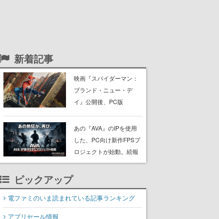
新着記事
映画『スパイダーマン：
ブランド・ニュー・デ
イ』公開後、PC版
『Marvel’s Spider-Man』
シリーズの同接数が増
あの『AVA』のIPを使用
加。1週間で「3703人→1
した、PC向け新作FPSプ
万7606人」に上昇
ロジェクトが始動。続報
は8月12日にティザーサ
イトで公開
ピックアップ
電ファミのいま読まれている記事ランキング
アプリセール情報