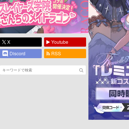
X
Youtube
Discord
RSS