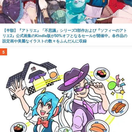
【半額】『アトリエ』「不思議」シリーズ3部作および『ソフィーのアト
リエ2』公式画集のKindle版が50%オフとなるセールが開催中。各作品の
設定画や美麗なイラストの数々をふんだんに収録
5