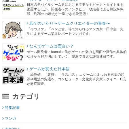
日本のモバイルゲーム史における主要なトピック・タイトルを
網羅するほか、開発者へのインタビューや識者による解説を掲
載。約20年の歴史が一望できる決定版！
若ゲのいたり〜ゲームクリエイターの青春〜
『うつヌケ』『ペンと箸』等で知られるマンガ家・田中圭一先
生によるゲーム業界レポートマンガです。
なんでゲームは面白い？
ゲーム開発者・hamatsu氏がゲームの魅力を画面や操作の具体的
な形から解き明かしていく、硬派で骨太な評論連載です。
ゲームが変えた日本語
「経験値」「裏技」「ラスボス」… ゲームにまつわる言葉の起
源や用法の変遷を、コンピューター文化史研究家・タイニーP氏
が徹底調査。
カテゴリ
特集記事
マンガ