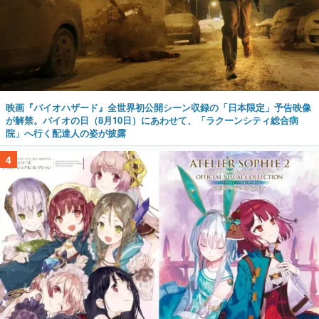
映画『バイオハザード』全世界初公開シーン収録の「日本限定」予告映像
が解禁。バイオの日（8月10日）にあわせて、「ラクーンシティ総合病
院」へ行く配達人の姿が披露
4