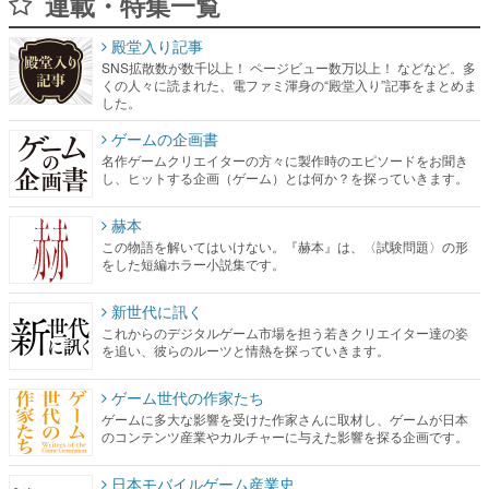
連載・特集一覧
殿堂入り記事
SNS拡散数が数千以上！ ページビュー数万以上！ などなど。多
くの人々に読まれた、電ファミ渾身の“殿堂入り”記事をまとめま
した。
ゲームの企画書
名作ゲームクリエイターの方々に製作時のエピソードをお聞き
し、ヒットする企画（ゲーム）とは何か？を探っていきます。
赫本
この物語を解いてはいけない。『赫本』は、〈試験問題〉の形
をした短編ホラー小説集です。
新世代に訊く
これからのデジタルゲーム市場を担う若きクリエイター達の姿
を追い、彼らのルーツと情熱を探っていきます。
ゲーム世代の作家たち
ゲームに多大な影響を受けた作家さんに取材し、ゲームが日本
のコンテンツ産業やカルチャーに与えた影響を探る企画です。
日本モバイルゲーム産業史