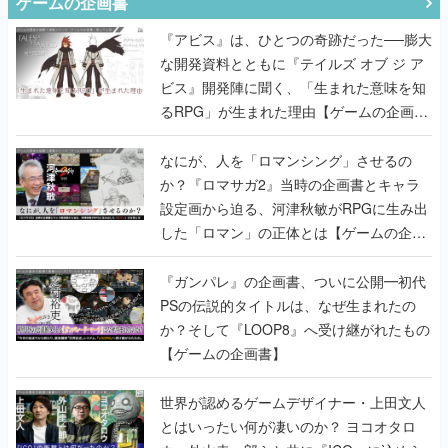
ゲームの企画書
『アビス』は、ひとつの奇跡だった──膨大
な開発資料とともに『テイルズ オブ ジ ア
ビス』開発陣に聞く、「生まれた意味を知
るRPG」が生まれた理由【ゲームの企画
書】
なにが、人を「ロマンシング」させるの
か？『ロマサガ2』当時の企画書とキャラ
設定画から迫る、河津秋敏がRPGに生み出
した「ロマン」の正体とは【ゲームの企画
書】
『ガンパレ』の企画書、ついに公開━初代
PSの伝説的タイトルは、なぜ生まれたの
か？そして『LOOP8』へ受け継がれたもの
【ゲームの企画書】
世界が認めるゲームデザイナー・上田文人
とはいったい何が凄いのか？ ヨコオタロ