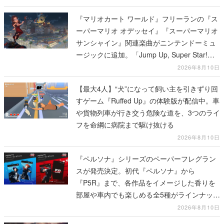
『マリオカート ワールド』フリーランの『ス
ーパーマリオ オデッセイ』『スーパーマリオ
サンシャイン』関連楽曲がニンテンドーミュ
ージックに追加。「Jump Up, Super Star!」
「ドルピックタウン」など計14曲が配信
2026年8月10日
【最大4人】“犬”になって飼い主を引きずり回
すゲーム『Ruffed Up』の体験版が配信中。車
や貨物列車が行き交う危険な道を、3つのライ
フを命綱に病院まで駆け抜ける
2026年8月10日
『ペルソナ』シリーズのペーパーフレグラン
スが発売決定。初代『ペルソナ』から
『P5R』まで、各作品をイメージした香りを
部屋や車内でも楽しめる全5種がラインナッ
プ、予約受付は8月17日12時より開始
2026年8月10日