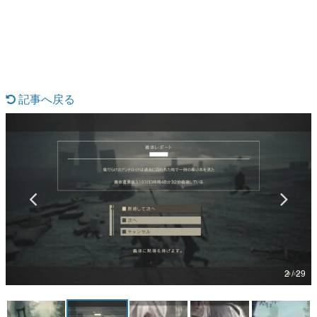
日本のコンテンツ産業やカルチャーに与えた影響を探る企
画です。
日本モバイルゲーム産業史
日本のモバイルゲーム史における主要なトピック・タイト
ルを網羅するほか、開発者へのインタビューや識者による
解説を掲載。約20年の歴史が一望できる決定版！
記事へ戻る
若ゲのいたり〜ゲームクリエイターの青春〜
『うつヌケ』『ペンと箸』等で知られるマンガ家・田中圭
一先生によるゲーム業界レポートマンガです。
なんでゲームは面白い？
ゲーム開発者・hamatsu氏がゲームの魅力を画面や操作の
具体的な形から解き明かしていく、硬派で骨太な評論連載
です。
ゲームが変えた日本語
「経験値」「裏技」「ラスボス」… ゲームにまつわる言葉
の起源や用法の変遷を、コンピューター文化史研究家・タ
イニーP氏が徹底調査。
2 / 29
カテゴリ
特集記事