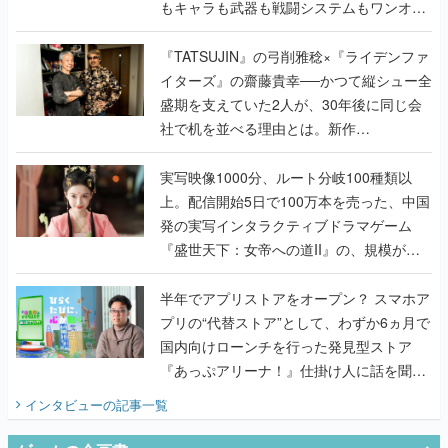
もキャラも武器も戦闘システムもワンオフ
で作り込まれた理由を両ディレクターに聞
く
『TATSUJIN』の弓削雅稔×『ライデンファ
イターズ』の齋藤貴幸──かつて縦シュー全
盛期を支えていた2人が、30年後に同じ会
社で机を並べる理由とは。新作
『TATSUJIN EXTREME』で初タッグを組
んだレジェンド2人に訊く開発秘話
実写映像1000分、ルート分岐100種類以
上。配信開始5日で100万本を売った、中国
発の実写インタラクティブドラマゲーム
『盛世天下：女帝への道II』の、規模が違
うこだわりをプロデューサーに聞いた
半年でアプリストアをオープン？ スマホア
プリの“代替ストア”として、わずか6ヵ月で
国内向けローンチを行った発見型ストア
『あっぷアリーナ！』仕掛け人に話を聞い
てみた
インタビュー
の記事一覧