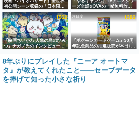
映画『バイオハザード』全世界
『ゆるキャン△』TVアニメシリ
初公開シーン収録の「日本限
ーズ全話&OVAの一挙無料放送
インタビュー
定」予告映像が解禁。バイオの
がABEMAで開催決定。8月11日
注目度
1562
注目度
1386
日（8月10日）にあわせて、
「山の日」の午前0時から実施
連載・特集一覧
「ラクーンシティ総合病院」へ
行く配達人の姿が披露
殿堂入り記事
『映画ちいかわ 人魚の島のひみ
『ポケモンカードゲーム』30周
SNS拡散数が数千以上！ ページビュー数万以上！ などな
ど。多くの人々に読まれた、電ファミ渾身の“殿堂入り”記
つ』ナガノ氏のインタビューが
年記念商品の抽選販売が本日12
事をまとめました。
解禁。もしまた映画をやれるな
時より開始。拡張パック「30th
ら「島二郎とオデが取っ組み合
CELEBRATION」のボックス
8年ぶりにプレイした『ニーア オートマ
ゲームの企画書
いの喧嘩をする話」にしたいと
に、「プレミアムデッキセット
名作ゲームクリエイターの方々に製作時のエピソードをお
タ』が教えてくれたこと——セーブデータ
回答
エーフィ・ブラッキー」
聞きし、ヒットする企画（ゲーム）とは何か？を探ってい
「FUTURISTIC BOX」の計3商
きます。
を捧げて知った小さな祈り
品
赫本
この物語を解いてはいけない。『赫本』は、〈試験問題〉
の形をした短編ホラー小説集です。
新世代に訊く
これからのデジタルゲーム市場を担う若きクリエイター達
の姿を追い、彼らのルーツと情熱を探っていきます。
ゲーム世代の作家たち
ゲームに多大な影響を受けた作家さんに取材し、ゲームが