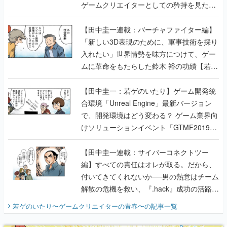
ゲームクリエイターとしての矜持を見た
【若ゲのいたり最終回】
【田中圭一連載：バーチャファイター編】
「新しい3D表現のために、軍事技術を採り
入れたい」世界情勢を味方につけて、ゲー
ムに革命をもたらした鈴木 裕の功績【若ゲ
のいたり】
【田中圭一：若ゲのいたり】ゲーム開発統
合環境「Unreal Engine」最新バージョン
で、開発環境はどう変わる？ ゲーム業界向
けソリューションイベント「GTMF2019」
に行って、より理解を深めよう【PR】
【田中圭一連載：サイバーコネクトツー
編】すべての責任はオレが取る。だから、
付いてきてくれないか──男の熱意はチーム
解散の危機を救い、『.hack』成功の活路を
開く。業界の快男児・松山 洋に流れる血は
若ゲのいたり〜ゲームクリエイターの青春〜
の記事一覧
『少年ジャンプ』色だった【若ゲのいた
り】