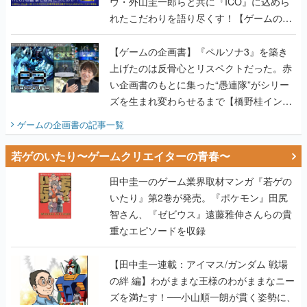
ウ・外山圭一郎らと共に『ICO』に込めら
れたこだわりを語り尽くす！【ゲームの企
画書】
【ゲームの企画書】『ペルソナ3』を築き
上げたのは反骨心とリスペクトだった。赤
い企画書のもとに集った“愚連隊”がシリー
ズを生まれ変わらせるまで【橋野桂インタ
ビュー】
ゲームの企画書
の記事一覧
若ゲのいたり〜ゲームクリエイターの青春〜
田中圭一のゲーム業界取材マンガ『若ゲの
いたり』第2巻が発売。『ポケモン』田尻
智さん、『ゼビウス』遠藤雅伸さんらの貴
重なエピソードを収録
【田中圭一連載：アイマス/ガンダム 戦場
の絆 編】わがままな王様のわがままなニー
ズを満たす！──小山順一朗が貫く姿勢に、