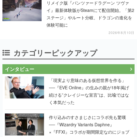
リメイク版『パンツァードラグーン ツヴァ
イ』最新体験版がSteamにて配信開始。「第2
ステージ」やルート分岐、ドラゴンの進化を
体験可能に
2026年8月10日
カテゴリーピックアップ
インタビュー
「現実より意味のある仮想世界を作る」
──『EVE Online』の生みの親が18年掲げ
続ける”クレイジーな宣言”は、比喩ではな
く本気だった
作り込みのすさまじさにコラボ先も驚嘆
──『Wizardry Variants Daphne』
×『FFXI』コラボが期間限定なのにジョブ