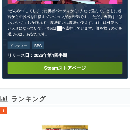
“ぜんめつ”してしまった勇者パーティから1人だけ選んで、ともに迷
宮からの脱出を目指すダンジョン探索RPGです。 ただし勇者は「は
い/いいえ」しか喋れず、魔法使いは魔法が使えず、戦士は可愛らし
い人形になっていて、僧侶は██を崇拝しています。誰を救うのかを
選ぶのは、あなたです。
インディー
RPG
リリース日：2026年第4四半期
Steamストアページ
ランキング
1