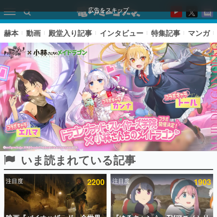
広告をスキップ
赫本
動画
殿堂入り記事
インタビュー
特集記事
マンガ
いま読まれている記事
ピックアップ
注目度
2200
注目度
1903
電ファミのいま読まれている記事ランキング
アプリセール情報