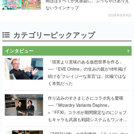
画ほぼすべてが見放題に、ぶっちゃけありえ
ないラインナップ
2026年8月9日
カテゴリーピックアップ
インタビュー
「現実より意味のある仮想世界を作る」
──『EVE Online』の生みの親が18年掲げ
続ける”クレイジーな宣言”は、比喩ではな
く本気だった
作り込みのすさまじさにコラボ先も驚嘆
──『Wizardry Variants Daphne』
×『FFXI』コラボが期間限定なのにジョブ
もキャラも武器も戦闘システムもワンオフ
で作り込まれた理由を両ディレクターに聞
く