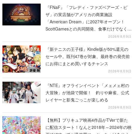
『FNaF』「フレディ・ファズベアーズ・ピ
ザ」の実店舗がアメリカの商業施設
「American Dream」に2027年オープン！
ScottGamesとの共同開発、食事だけでなくス
テージショーや没入型のホラー体験も楽しめ
2026年8月9日
る
『新テニスの王子様』Kindle版が50%還元の
セール中。既刊47巻が対象、最終巻の発売前
にお得にまとめ買いするチャンス
2026年8月9日
『NTE』オフラインイベント「メェメェ村の
大冒険」が池袋で開催！ 釣りや麻雀、公式
レイヤーと影鬼ごっこが楽しめる
2026年8月9日
【無料】プリキュア映画4作品がTVerで新た
に配信スタート！なんと2018年～2024年の映