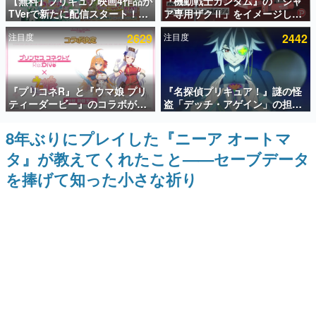
【無料】プリキュア映画4作品が
『機動戦士ガンダム』の「シャ
TVerで新たに配信スタート！な
ア専用ザクⅡ」をイメージした
インタビュー
んと2018年～2024年の映画ほぼ
散水ホースリールが予約開始。
注目度
2629
注目度
2442
すべてが見放題に、ぶっちゃけ
本体にはシャアのパーソナルマ
連載・特集一覧
ありえないラインナップ
ークやジオン公国軍のエンブレ
ム、型式番号などを配置
殿堂入り記事
『プリコネR』と『ウマ娘 プリ
『名探偵プリキュア！』謎の怪
SNS拡散数が数千以上！ ページビュー数万以上！ などな
ど。多くの人々に読まれた、電ファミ渾身の“殿堂入り”記
ティーダービー』のコラボが決
盗「デッチ・アゲイン」の担当
事をまとめました。
定！“最大170連無料”の8.5周年
キャストは天﨑滉平さんと判
キャンペーンなども発表
明。『Re:ゼロから始める異世
8年ぶりにプレイした『ニーア オートマ
ゲームの企画書
界生活』オットー役、『ヒプノ
名作ゲームクリエイターの方々に製作時のエピソードをお
タ』が教えてくれたこと——セーブデータ
シスマイク』山田三郎役など
聞きし、ヒットする企画（ゲーム）とは何か？を探ってい
きます。
を捧げて知った小さな祈り
赫本
この物語を解いてはいけない。『赫本』は、〈試験問題〉
の形をした短編ホラー小説集です。
新世代に訊く
これからのデジタルゲーム市場を担う若きクリエイター達
の姿を追い、彼らのルーツと情熱を探っていきます。
ゲーム世代の作家たち
ゲームに多大な影響を受けた作家さんに取材し、ゲームが