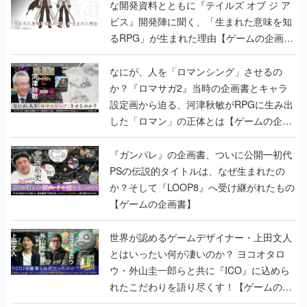
な開発資料とともに『テイルズ オブ ジ ア
ビス』開発陣に聞く、「生まれた意味を知
るRPG」が生まれた理由【ゲームの企画
書】
なにが、人を「ロマンシング」させるの
か？『ロマサガ2』当時の企画書とキャラ
設定画から迫る、河津秋敏がRPGに生み出
した「ロマン」の正体とは【ゲームの企画
書】
『ガンパレ』の企画書、ついに公開━初代
PSの伝説的タイトルは、なぜ生まれたの
か？そして『LOOP8』へ受け継がれたもの
【ゲームの企画書】
世界が認めるゲームデザイナー・上田文人
とはいったい何が凄いのか？ ヨコオタロ
ウ・外山圭一郎らと共に『ICO』に込めら
れたこだわりを語り尽くす！【ゲームの企
画書】