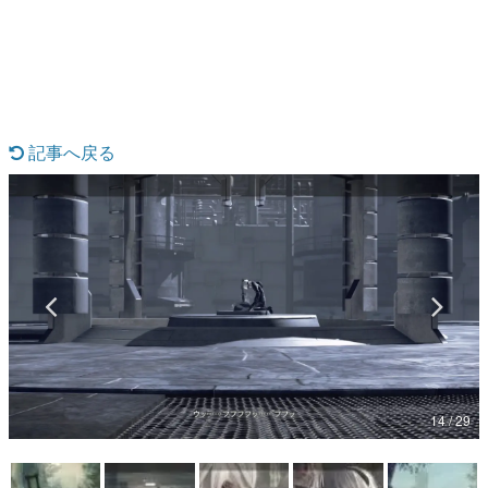
日本のコンテンツ産業やカルチャーに与えた影響を探る企
画です。
日本モバイルゲーム産業史
日本のモバイルゲーム史における主要なトピック・タイト
ルを網羅するほか、開発者へのインタビューや識者による
解説を掲載。約20年の歴史が一望できる決定版！
記事へ戻る
若ゲのいたり〜ゲームクリエイターの青春〜
『うつヌケ』『ペンと箸』等で知られるマンガ家・田中圭
一先生によるゲーム業界レポートマンガです。
なんでゲームは面白い？
ゲーム開発者・hamatsu氏がゲームの魅力を画面や操作の
具体的な形から解き明かしていく、硬派で骨太な評論連載
です。
ゲームが変えた日本語
「経験値」「裏技」「ラスボス」… ゲームにまつわる言葉
の起源や用法の変遷を、コンピューター文化史研究家・タ
イニーP氏が徹底調査。
14 / 29
カテゴリ
特集記事