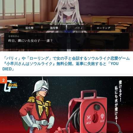
「パリィ」や「ローリング」で女の子と会話するソウルライク恋愛ゲーム
『小早川さんはソウルライク』無料公開。返事に失敗すると「YOU
DIED」
2