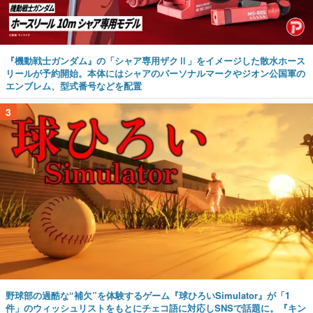
『機動戦士ガンダム』の「シャア専用ザクⅡ」をイメージした散水ホース
リールが予約開始。本体にはシャアのパーソナルマークやジオン公国軍の
エンブレム、型式番号などを配置
3
野球部の過酷な“補欠”を体験するゲーム『球ひろいSimulator』が「1
件」のウィッシュリストをもとにチェコ語に対応しSNSで話題に。『キン