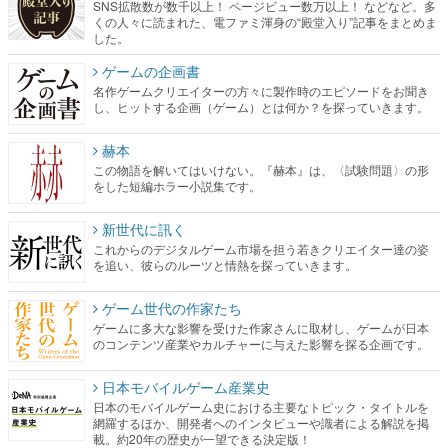
SNS拡散数が数千以上！ ページビュー数万以上！ などなど。多
くの人々に読まれた、電ファミ渾身の“殿堂入り”記事をまとめま
した。
ゲームの企画書
名作ゲームクリエイターの方々に製作時のエピソードをお聞き
し、ヒットする企画（ゲーム）とは何か？を探っていきます。
赫本
この物語を解いてはいけない。『赫本』は、〈試験問題〉の形
をした短編ホラー小説集です。
新世代に訊く
これからのデジタルゲーム市場を担う若きクリエイター達の姿
を追い、彼らのルーツと情熱を探っていきます。
ゲーム世代の作家たち
ゲームに多大な影響を受けた作家さんに取材し、ゲームが日本
のコンテンツ産業やカルチャーに与えた影響を探る企画です。
日本モバイルゲーム産業史
日本のモバイルゲーム史における主要なトピック・タイトルを
網羅するほか、開発者へのインタビューや識者による解説を掲
載。約20年の歴史が一望できる決定版！