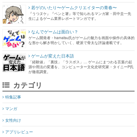
若ゲのいたり〜ゲームクリエイターの青春〜
『うつヌケ』『ペンと箸』等で知られるマンガ家・田中圭一先
生によるゲーム業界レポートマンガです。
なんでゲームは面白い？
ゲーム開発者・hamatsu氏がゲームの魅力を画面や操作の具体的
な形から解き明かしていく、硬派で骨太な評論連載です。
ゲームが変えた日本語
「経験値」「裏技」「ラスボス」… ゲームにまつわる言葉の起
源や用法の変遷を、コンピューター文化史研究家・タイニーP氏
が徹底調査。
カテゴリ
特集記事
マンガ
女性向け
アプリレビュー