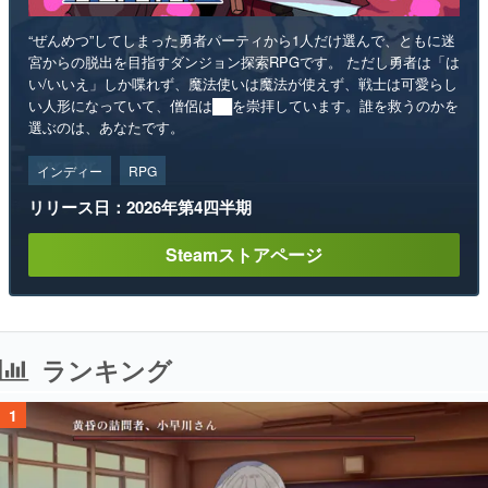
“ぜんめつ”してしまった勇者パーティから1人だけ選んで、ともに迷
宮からの脱出を目指すダンジョン探索RPGです。 ただし勇者は「は
い/いいえ」しか喋れず、魔法使いは魔法が使えず、戦士は可愛らし
い人形になっていて、僧侶は██を崇拝しています。誰を救うのかを
選ぶのは、あなたです。
インディー
RPG
リリース日：2026年第4四半期
Steamストアページ
ランキング
1