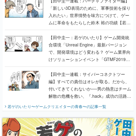
【田中圭一連載：バーチャファイター編】
「新しい3D表現のために、軍事技術を採り
入れたい」世界情勢を味方につけて、ゲー
ムに革命をもたらした鈴木 裕の功績【若ゲ
のいたり】
【田中圭一：若ゲのいたり】ゲーム開発統
合環境「Unreal Engine」最新バージョン
で、開発環境はどう変わる？ ゲーム業界向
けソリューションイベント「GTMF2019」
に行って、より理解を深めよう【PR】
【田中圭一連載：サイバーコネクトツー
編】すべての責任はオレが取る。だから、
付いてきてくれないか──男の熱意はチーム
解散の危機を救い、『.hack』成功の活路を
開く。業界の快男児・松山 洋に流れる血は
若ゲのいたり〜ゲームクリエイターの青春〜
の記事一覧
『少年ジャンプ』色だった【若ゲのいた
り】