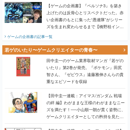
【ゲームの企画書】『ペルソナ3』を築き
上げたのは反骨心とリスペクトだった。赤
い企画書のもとに集った“愚連隊”がシリー
ズを生まれ変わらせるまで【橋野桂インタ
ビュー】
ゲームの企画書
の記事一覧
若ゲのいたり〜ゲームクリエイターの青春〜
田中圭一のゲーム業界取材マンガ『若ゲの
いたり』第2巻が発売。『ポケモン』田尻
智さん、『ゼビウス』遠藤雅伸さんらの貴
重なエピソードを収録
【田中圭一連載：アイマス/ガンダム 戦場
の絆 編】わがままな王様のわがままなニー
ズを満たす！──小山順一朗が貫く姿勢に、
ゲームクリエイターとしての矜持を見た
【若ゲのいたり最終回】