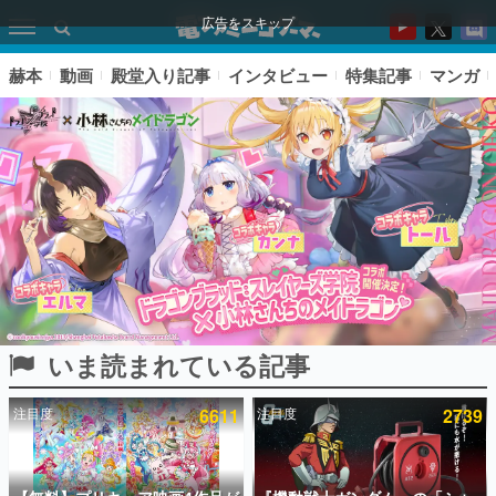
広告をスキップ
赫本
動画
殿堂入り記事
インタビュー
特集記事
マンガ
いま読まれている記事
ピックアップ
注目度
6611
注目度
2739
電ファミのいま読まれている記事ランキング
アプリセール情報