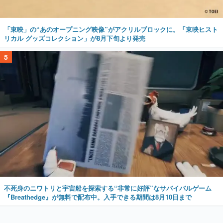
「東映」の“あのオープニング映像”がアクリルブロックに。「東映ヒスト
リカル グッズコレクション」が8月下旬より発売
5
不死身のニワトリと宇宙船を探索する“非常に好評”なサバイバルゲーム
『Breathedge』が無料で配布中。入手できる期間は8月10日まで