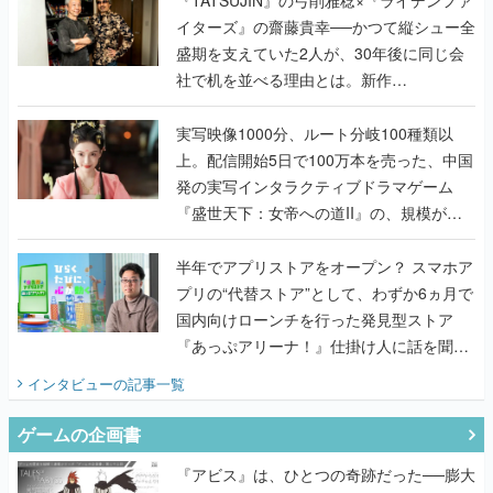
『TATSUJIN』の弓削雅稔×『ライデンファ
イターズ』の齋藤貴幸──かつて縦シュー全
盛期を支えていた2人が、30年後に同じ会
社で机を並べる理由とは。新作
『TATSUJIN EXTREME』で初タッグを組
んだレジェンド2人に訊く開発秘話
実写映像1000分、ルート分岐100種類以
上。配信開始5日で100万本を売った、中国
発の実写インタラクティブドラマゲーム
『盛世天下：女帝への道II』の、規模が違
うこだわりをプロデューサーに聞いた
半年でアプリストアをオープン？ スマホア
プリの“代替ストア”として、わずか6ヵ月で
国内向けローンチを行った発見型ストア
『あっぷアリーナ！』仕掛け人に話を聞い
てみた
インタビュー
の記事一覧
ゲームの企画書
『アビス』は、ひとつの奇跡だった──膨大