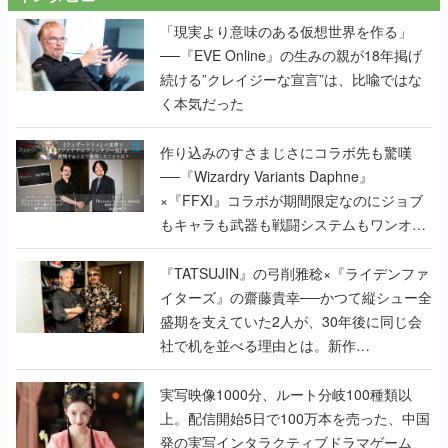
「現実より意味のある仮想世界を作る」
──『EVE Online』の生みの親が18年掲げ
続ける”クレイジーな宣言”は、比喩ではな
く本気だった
作り込みのすさまじさにコラボ先も驚嘆
──『Wizardry Variants Daphne』
×『FFXI』コラボが期間限定なのにジョブ
もキャラも武器も戦闘システムもワンオフ
で作り込まれた理由を両ディレクターに聞
く
『TATSUJIN』の弓削雅稔×『ライデンファ
イターズ』の齋藤貴幸──かつて縦シュー全
盛期を支えていた2人が、30年後に同じ会
社で机を並べる理由とは。新作
『TATSUJIN EXTREME』で初タッグを組
んだレジェンド2人に訊く開発秘話
実写映像1000分、ルート分岐100種類以
上。配信開始5日で100万本を売った、中国
発の実写インタラクティブドラマゲーム