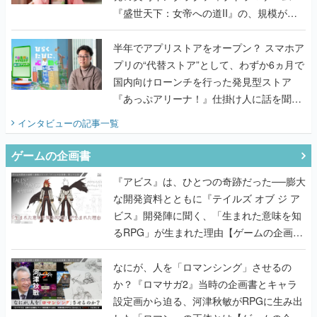
『盛世天下：女帝への道II』の、規模が違
うこだわりをプロデューサーに聞いた
半年でアプリストアをオープン？ スマホア
プリの“代替ストア”として、わずか6ヵ月で
国内向けローンチを行った発見型ストア
『あっぷアリーナ！』仕掛け人に話を聞い
てみた
インタビュー
の記事一覧
ゲームの企画書
『アビス』は、ひとつの奇跡だった──膨大
な開発資料とともに『テイルズ オブ ジ ア
ビス』開発陣に聞く、「生まれた意味を知
るRPG」が生まれた理由【ゲームの企画
書】
なにが、人を「ロマンシング」させるの
か？『ロマサガ2』当時の企画書とキャラ
設定画から迫る、河津秋敏がRPGに生み出