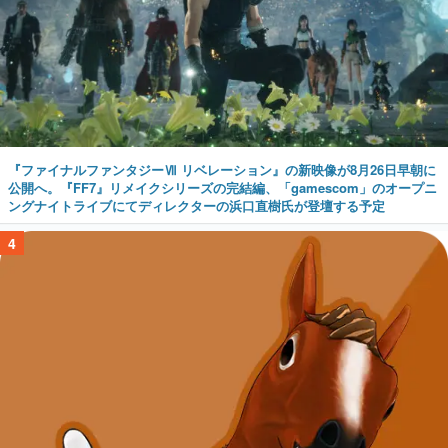
『ファイナルファンタジーⅦ リベレーション』の新映像が8月26日早朝に
公開へ。『FF7』リメイクシリーズの完結編、「gamescom」のオープニ
ングナイトライブにてディレクターの浜口直樹氏が登壇する予定
4