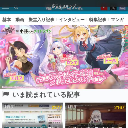
広告をスキップ
赫本
動画
殿堂入り記事
インタビュー
特集記事
マンガ
いま読まれている記事
ピックアップ
注目度
2277
注目度
2167
電ファミのいま読まれている記事ランキング
アプリセール情報