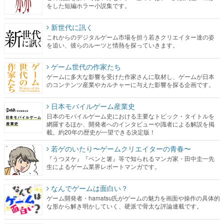
をした短編ホラー小説集です。
新世代に訊く
これからのデジタルゲーム市場を担う若きクリエイター達の姿
を追い、彼らのルーツと情熱を探っていきます。
ゲーム世代の作家たち
ゲームに多大な影響を受けた作家さんに取材し、ゲームが日本
のコンテンツ産業やカルチャーに与えた影響を探る企画です。
日本モバイルゲーム産業史
日本のモバイルゲーム史における主要なトピック・タイトルを
網羅するほか、開発者へのインタビューや識者による解説を掲
載。約20年の歴史が一望できる決定版！
若ゲのいたり〜ゲームクリエイターの青春〜
『うつヌケ』『ペンと箸』等で知られるマンガ家・田中圭一先
生によるゲーム業界レポートマンガです。
なんでゲームは面白い？
ゲーム開発者・hamatsu氏がゲームの魅力を画面や操作の具体的
な形から解き明かしていく、硬派で骨太な評論連載です。