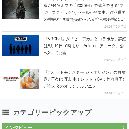
版が44％オフの「2035円」で購入できる“マ
ジェスティック”なセールが開催中。作品世界
の理解と“啓蒙”を深められる狩人様必携の一
冊
2026年8月7日
『VRChat』が『ヒロアカ』とコラボか。詳細
は8月10日10時より「Anique | アニーク」公
式Xにて公開
2026年8月7日
『ポケットモンスター ジ・オリジン』の再放
送がTVerで配信中！レッド（CV：竹内順子）
が主人公のオリジナルアニメ
2026年8月7日
カテゴリーピックアップ
インタビュー