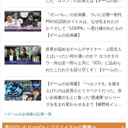
した「ロマン」の正体とは【ゲームの企画
書】
『ガンパレ』の企画書、ついに公開━初代
PSの伝説的タイトルは、なぜ生まれたの
か？そして『LOOP8』へ受け継がれたもの
【ゲームの企画書】
世界が認めるゲームデザイナー・上田文人
とはいったい何が凄いのか？ ヨコオタロ
ウ・外山圭一郎らと共に『ICO』に込めら
れたこだわりを語り尽くす！【ゲームの企
画書】
【ゲームの企画書】『ペルソナ3』を築き
上げたのは反骨心とリスペクトだった。赤
い企画書のもとに集った“愚連隊”がシリー
ズを生まれ変わらせるまで【橋野桂インタ
ビュー】
ゲームの企画書
の記事一覧
若ゲのいたり〜ゲームクリエイターの青春〜