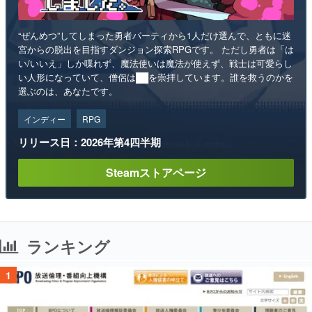
“ぜんめつ”してしまった勇者パーティから1人だけ選んで、ともに迷
宮からの脱出を目指すダンジョン探索RPGです。 ただし勇者は「は
い/いいえ」しか喋れず、魔法使いは魔法が使えず、戦士は可愛らし
い人形になっていて、僧侶は██を崇拝しています。誰を救うのかを
選ぶのは、あなたです。
インディー
RPG
リリース日：2026年第4四半期
Steamストアページ
ランキング
1