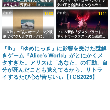
「タバコを止められない猫耳キ
「パリィ」や「ローリング」で
ャラを描く深夜枠アニメ」に視
女の子と会話するソウルライク
インタビュー
聴者の一部から批判意見。違法
恋愛ゲーム『小早川さんはソウ
注目度
1683
注目度
1111
薬物の使用と思しき描写も含め
ルライク』無料公開。返事に失
連載・特集一覧
て、BPOが議論を交わす
敗すると「YOU DIED」
殿堂入り記事
「東映」の“あのオープニング映
フロム新作『ダスクブラッド』
SNS拡散数が数千以上！ ページビュー数万以上！ などな
ど。多くの人々に読まれた、電ファミ渾身の“殿堂入り”記
像”がアクリルブロックに。「東
ネットワークテストの当選結果
事をまとめました。
映ヒストリカル グッズコレクシ
が8月7日22時に発表。応募サイ
ョン」が8月下旬より発売
トのマイページから確認可能、
『Ib』『ゆめにっき』に影響を受けた謎解
ゲームの企画書
テスト実施は8月21日～24日
名作ゲームクリエイターの方々に製作時のエピソードをお
きゲーム『Alice’s World』がとにかくメ
聞きし、ヒットする企画（ゲーム）とは何か？を探ってい
きます。
タすぎた。アリスは「あなた」の行動、自
赫本
分が死んだことも覚えてるから、リトラ
この物語を解いてはいけない。『赫本』は、〈試験問題〉
イするたび心が苦ぢいぃ【TGS2025】
の形をした短編ホラー小説集です。
新世代に訊く
これからのデジタルゲーム市場を担う若きクリエイター達
の姿を追い、彼らのルーツと情熱を探っていきます。
ゲーム世代の作家たち
ゲームに多大な影響を受けた作家さんに取材し、ゲームが