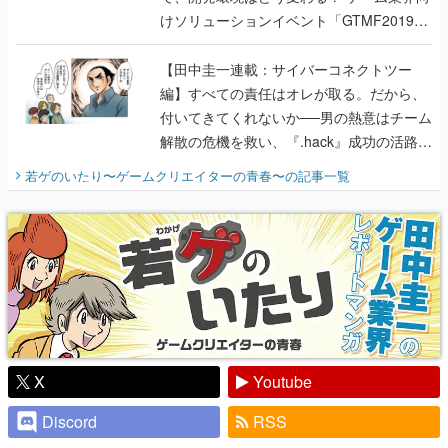
けソリューションイベント「GTMF2019」
に行って、より理解を深めよう【PR】
【田中圭一連載：サイバーコネクトツー
編】すべての責任はオレが取る。だから、
付いてきてくれないか──男の熱意はチーム
解散の危機を救い、『.hack』成功の活路を
開く。業界の快男児・松山 洋に流れる血は
若ゲのいたり〜ゲームクリエイターの青春〜
の記事一覧
『少年ジャンプ』色だった【若ゲのいた
り】
X
Youtube
Discord
RSS