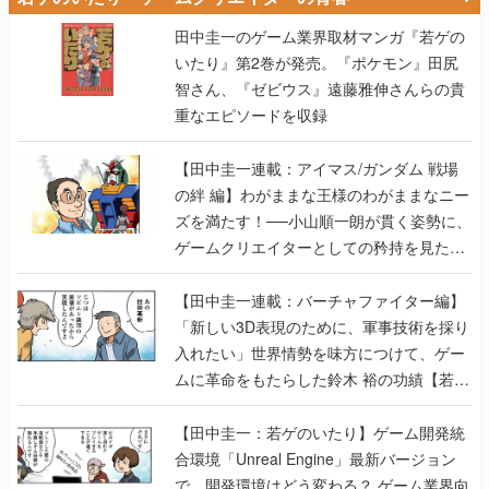
田中圭一のゲーム業界取材マンガ『若ゲの
いたり』第2巻が発売。『ポケモン』田尻
智さん、『ゼビウス』遠藤雅伸さんらの貴
重なエピソードを収録
【田中圭一連載：アイマス/ガンダム 戦場
の絆 編】わがままな王様のわがままなニー
ズを満たす！──小山順一朗が貫く姿勢に、
ゲームクリエイターとしての矜持を見た
【若ゲのいたり最終回】
【田中圭一連載：バーチャファイター編】
「新しい3D表現のために、軍事技術を採り
入れたい」世界情勢を味方につけて、ゲー
ムに革命をもたらした鈴木 裕の功績【若ゲ
のいたり】
【田中圭一：若ゲのいたり】ゲーム開発統
合環境「Unreal Engine」最新バージョン
で、開発環境はどう変わる？ ゲーム業界向