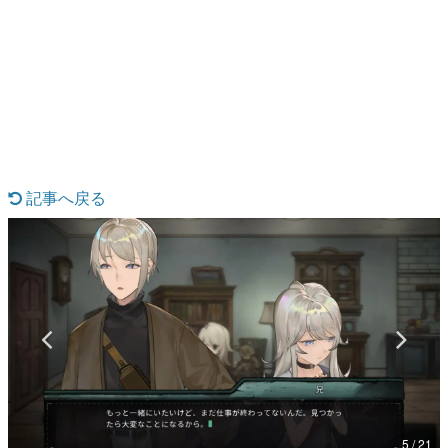
日本のコンテンツ産業やカルチャーに与えた影響を探る企
画です。
日本モバイルゲーム産業史
日本のモバイルゲーム史における主要なトピック・タイト
ルを網羅するほか、開発者へのインタビューや識者による
解説を掲載。約20年の歴史が一望できる決定版！
若ゲのいたり〜ゲームクリエイターの青春〜
『うつヌケ』『ペンと箸』等で知られるマンガ家・田中圭
一先生によるゲーム業界レポートマンガです。
記事へ戻る
なんでゲームは面白い？
ゲーム開発者・hamatsu氏がゲームの魅力を画面や操作の
具体的な形から解き明かしていく、硬派で骨太な評論連載
です。
ゲームが変えた日本語
「経験値」「裏技」「ラスボス」… ゲームにまつわる言葉
の起源や用法の変遷を、コンピューター文化史研究家・タ
イニーP氏が徹底調査。
カテゴリ
5 / 21
特集記事