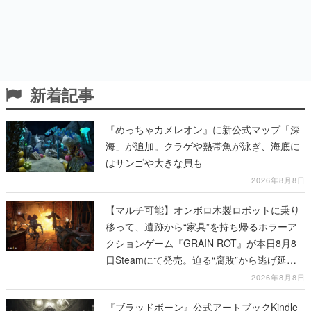
新着記事
『めっちゃカメレオン』に新公式マップ「深
海」が追加。クラゲや熱帯魚が泳ぎ、海底に
はサンゴや大きな貝も
2026年8月8日
【マルチ可能】オンボロ木製ロボットに乗り
移って、遺跡から“家具”を持ち帰るホラーア
クションゲーム『GRAIN ROT』が本日8月8
日Steamにて発売。迫る“腐敗”から逃げ延
び、持ち帰った家具で基地を再建
2026年8月8日
『ブラッドボーン』公式アートブックKindle