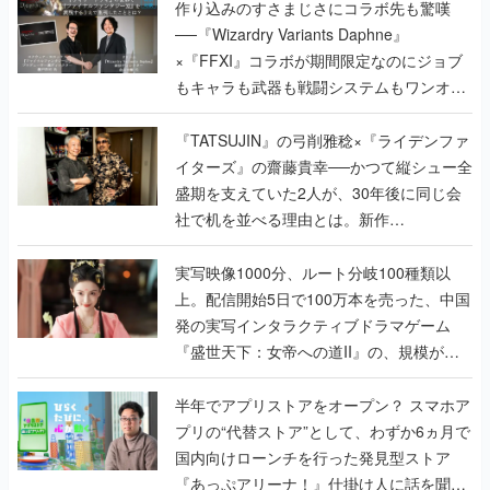
作り込みのすさまじさにコラボ先も驚嘆
──『Wizardry Variants Daphne』
×『FFXI』コラボが期間限定なのにジョブ
もキャラも武器も戦闘システムもワンオフ
で作り込まれた理由を両ディレクターに聞
く
『TATSUJIN』の弓削雅稔×『ライデンファ
イターズ』の齋藤貴幸──かつて縦シュー全
盛期を支えていた2人が、30年後に同じ会
社で机を並べる理由とは。新作
『TATSUJIN EXTREME』で初タッグを組
んだレジェンド2人に訊く開発秘話
実写映像1000分、ルート分岐100種類以
上。配信開始5日で100万本を売った、中国
発の実写インタラクティブドラマゲーム
『盛世天下：女帝への道II』の、規模が違
うこだわりをプロデューサーに聞いた
半年でアプリストアをオープン？ スマホア
プリの“代替ストア”として、わずか6ヵ月で
国内向けローンチを行った発見型ストア
『あっぷアリーナ！』仕掛け人に話を聞い