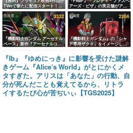
【無料】プリキュア映画4作品が
『FNaF』「フレディ・ファズベ
TVerで新たに配信スタート！な
アーズ・ピザ」の実店舗がアメ
インタビュー
んと2018年～2024年の映画ほぼ
リカの商業施設「American
注目度
3322
注目度
2266
すべてが見放題に、ぶっちゃけ
Dream」に2027年オープン！
連載・特集一覧
ありえないラインナップ
ScottGamesとの共同開発、食
事だけでなくステージショーや
没入型のホラー体験も楽しめる
殿堂入り記事
『機動戦士ガンダム アーセナル
『機動戦士ガンダム』の「シャ
SNS拡散数が数千以上！ ページビュー数万以上！ などな
ど。多くの人々に読まれた、電ファミ渾身の“殿堂入り”記
ベース』新作『アーセナルコマ
ア専用ザクⅡ」をイメージした
事をまとめました。
ンダー』発表！8月28日からオ
散水ホースリールが予約開始。
ープンベータテスト開催、2027
本体にはシャアのパーソナルマ
『Ib』『ゆめにっき』に影響を受けた謎解
ゲームの企画書
年2月下旬に稼働予定
ークやジオン公国軍のエンブレ
名作ゲームクリエイターの方々に製作時のエピソードをお
きゲーム『Alice’s World』がとにかくメ
ム、型式番号などを配置
聞きし、ヒットする企画（ゲーム）とは何か？を探ってい
きます。
タすぎた。アリスは「あなた」の行動、自
赫本
分が死んだことも覚えてるから、リトラ
この物語を解いてはいけない。『赫本』は、〈試験問題〉
イするたび心が苦ぢいぃ【TGS2025】
の形をした短編ホラー小説集です。
新世代に訊く
これからのデジタルゲーム市場を担う若きクリエイター達
の姿を追い、彼らのルーツと情熱を探っていきます。
ゲーム世代の作家たち
ゲームに多大な影響を受けた作家さんに取材し、ゲームが