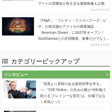
アートの雰囲気が良すぎる最新映像も公開
2026年8月9日
『FNaF』「フレディ・ファズベアーズ・ピ
ザ」の実店舗がアメリカの商業施設
「American Dream」に2027年オープン！
ScottGamesとの共同開発、食事だけでなくス
テージショーや没入型のホラー体験も楽しめ
2026年8月9日
る
カテゴリーピックアップ
インタビュー
「現実より意味のある仮想世界を作る」
──『EVE Online』の生みの親が18年掲げ
続ける”クレイジーな宣言”は、比喩ではな
く本気だった