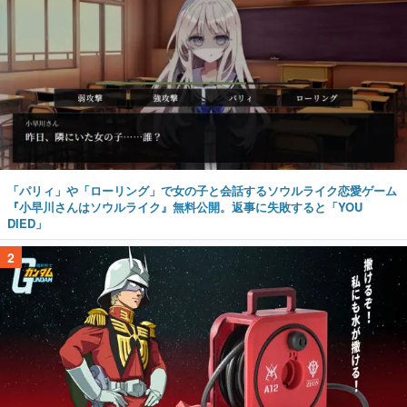
「パリィ」や「ローリング」で女の子と会話するソウルライク恋愛ゲーム
『小早川さんはソウルライク』無料公開。返事に失敗すると「YOU
DIED」
2