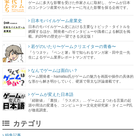
ゲームに多大な影響を受けた作家さんに取材し、ゲームが日本
のコンテンツ産業やカルチャーに与えた影響を探る企画です。
日本モバイルゲーム産業史
日本のモバイルゲーム史における主要なトピック・タイトルを
網羅するほか、開発者へのインタビューや識者による解説を掲
載。約20年の歴史が一望できる決定版！
若ゲのいたり〜ゲームクリエイターの青春〜
『うつヌケ』『ペンと箸』等で知られるマンガ家・田中圭一先
生によるゲーム業界レポートマンガです。
なんでゲームは面白い？
ゲーム開発者・hamatsu氏がゲームの魅力を画面や操作の具体的
な形から解き明かしていく、硬派で骨太な評論連載です。
ゲームが変えた日本語
「経験値」「裏技」「ラスボス」… ゲームにまつわる言葉の起
源や用法の変遷を、コンピューター文化史研究家・タイニーP氏
が徹底調査。
カテゴリ
特集記事