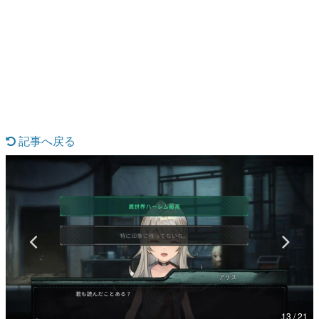
日本のコンテンツ産業やカルチャーに与えた影響を探る企
画です。
日本モバイルゲーム産業史
日本のモバイルゲーム史における主要なトピック・タイト
ルを網羅するほか、開発者へのインタビューや識者による
解説を掲載。約20年の歴史が一望できる決定版！
若ゲのいたり〜ゲームクリエイターの青春〜
『うつヌケ』『ペンと箸』等で知られるマンガ家・田中圭
一先生によるゲーム業界レポートマンガです。
記事へ戻る
なんでゲームは面白い？
ゲーム開発者・hamatsu氏がゲームの魅力を画面や操作の
具体的な形から解き明かしていく、硬派で骨太な評論連載
です。
ゲームが変えた日本語
「経験値」「裏技」「ラスボス」… ゲームにまつわる言葉
の起源や用法の変遷を、コンピューター文化史研究家・タ
イニーP氏が徹底調査。
カテゴリ
13 / 21
特集記事