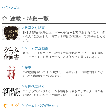
インタビュー
連載・特集一覧
殿堂入り記事
SNS拡散数が数千以上！ ページビュー数万以上！ などなど。多
くの人々に読まれた、電ファミ渾身の“殿堂入り”記事をまとめま
した。
ゲームの企画書
名作ゲームクリエイターの方々に製作時のエピソードをお聞き
し、ヒットする企画（ゲーム）とは何か？を探っていきます。
赫本
この物語を解いてはいけない。『赫本』は、〈試験問題〉の形
をした短編ホラー小説集です。
新世代に訊く
これからのデジタルゲーム市場を担う若きクリエイター達の姿
を追い、彼らのルーツと情熱を探っていきます。
ゲーム世代の作家たち