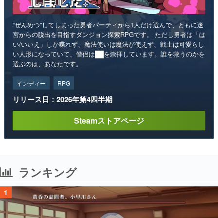
“ぜんめつ”してしまった勇者パーティから1人だけ選んで、ともに迷
宮からの脱出を目指すダンジョン探索RPGです。 ただし勇者は「は
い/いいえ」しか喋れず、魔法使いは魔法が使えず、戦士は可愛らし
い人形になっていて、僧侶は██を崇拝しています。誰を救うのかを
選ぶのは、あなたです。
インディー
RPG
リリース日：2026年第4四半期
Steamストアページ
ランキング
1