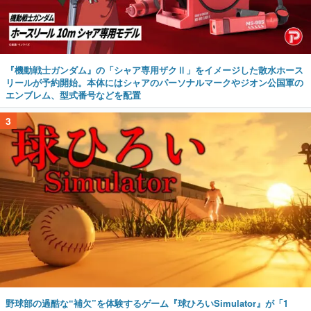
『機動戦士ガンダム』の「シャア専用ザクⅡ」をイメージした散水ホース
リールが予約開始。本体にはシャアのパーソナルマークやジオン公国軍の
エンブレム、型式番号などを配置
3
野球部の過酷な“補欠”を体験するゲーム『球ひろいSimulator』が「1