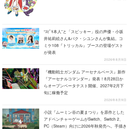
“ｽﾋﾟｷ本人”と「スピッキー」役の声優・小坂
井祐莉絵さん&パク・シユンさんが集結。コ
ミケ108『トリッカル』ブースの登場ゲスト
が発表
2026年8月9日
『機動戦士ガンダム アーセナルベース』新作
『アーセナルコマンダー』発表！8月28日か
らオープンベータテスト開催、2027年2月下
旬に稼働予定
2026年8月9日
小説『ムーミン谷の夏まつり』を原作とした
アドベンチャーゲームがSwitch、Switch 2、
PC（Steam）向けに2026年秋発売へ。手描き