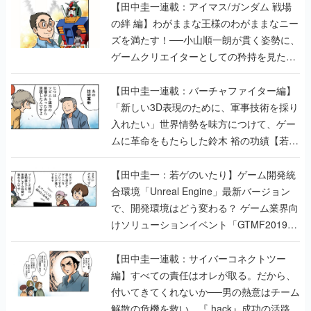
【田中圭一連載：アイマス/ガンダム 戦場
の絆 編】わがままな王様のわがままなニー
ズを満たす！──小山順一朗が貫く姿勢に、
ゲームクリエイターとしての矜持を見た
【若ゲのいたり最終回】
【田中圭一連載：バーチャファイター編】
「新しい3D表現のために、軍事技術を採り
入れたい」世界情勢を味方につけて、ゲー
ムに革命をもたらした鈴木 裕の功績【若ゲ
のいたり】
【田中圭一：若ゲのいたり】ゲーム開発統
合環境「Unreal Engine」最新バージョン
で、開発環境はどう変わる？ ゲーム業界向
けソリューションイベント「GTMF2019」
に行って、より理解を深めよう【PR】
【田中圭一連載：サイバーコネクトツー
編】すべての責任はオレが取る。だから、
付いてきてくれないか──男の熱意はチーム
解散の危機を救い、『.hack』成功の活路を