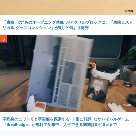
「東映」の“あのオープニング映像”がアクリルブロックに。「東映ヒスト
リカル グッズコレクション」が8月下旬より発売
5
不死身のニワトリと宇宙船を探索する“非常に好評”なサバイバルゲーム
『Breathedge』が無料で配布中。入手できる期間は8月10日まで