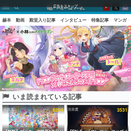
広告をスキップ
赫本
動画
殿堂入り記事
インタビュー
特集記事
マンガ
いま読まれている記事
ピックアップ
注目度
6204
注目度
3531
電ファミのいま読まれている記事ランキング
アプリセール情報