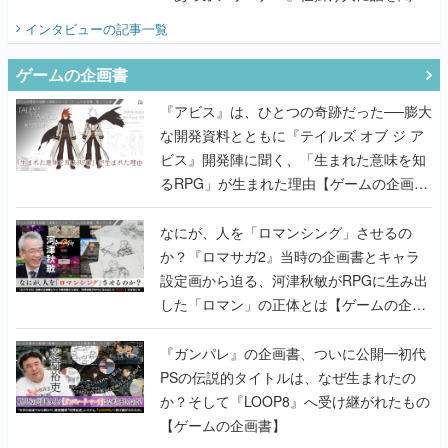
てみた
インタビュー
の記事一覧
ゲームの企画書
『アビス』は、ひとつの奇跡だった──膨大
な開発資料とともに『テイルズ オブ ジ ア
ビス』開発陣に聞く、「生まれた意味を知
るRPG」が生まれた理由【ゲームの企画
書】
なにが、人を「ロマンシング」させるの
か？『ロマサガ2』当時の企画書とキャラ
設定画から迫る、河津秋敏がRPGに生み出
した「ロマン」の正体とは【ゲームの企画
書】
『ガンパレ』の企画書、ついに公開━初代
PSの伝説的タイトルは、なぜ生まれたの
か？そして『LOOP8』へ受け継がれたもの
【ゲームの企画書】