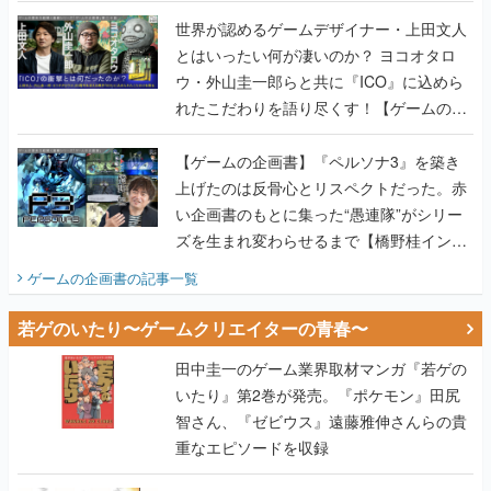
世界が認めるゲームデザイナー・上田文人
とはいったい何が凄いのか？ ヨコオタロ
ウ・外山圭一郎らと共に『ICO』に込めら
れたこだわりを語り尽くす！【ゲームの企
画書】
【ゲームの企画書】『ペルソナ3』を築き
上げたのは反骨心とリスペクトだった。赤
い企画書のもとに集った“愚連隊”がシリー
ズを生まれ変わらせるまで【橋野桂インタ
ビュー】
ゲームの企画書
の記事一覧
若ゲのいたり〜ゲームクリエイターの青春〜
田中圭一のゲーム業界取材マンガ『若ゲの
いたり』第2巻が発売。『ポケモン』田尻
智さん、『ゼビウス』遠藤雅伸さんらの貴
重なエピソードを収録