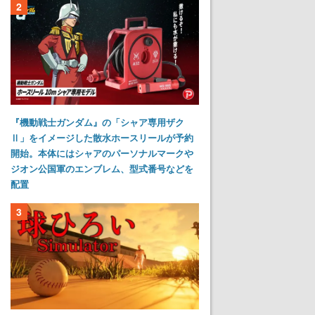
2
『機動戦士ガンダム』の「シャア専用ザク
Ⅱ」をイメージした散水ホースリールが予約
開始。本体にはシャアのパーソナルマークや
ジオン公国軍のエンブレム、型式番号などを
配置
3