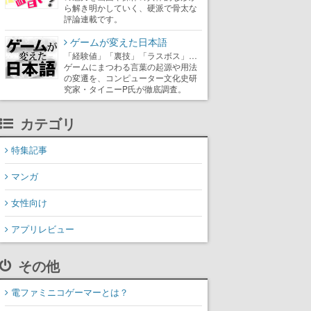
ら解き明かしていく、硬派で骨太な
評論連載です。
ゲームが変えた日本語
「経験値」「裏技」「ラスボス」…
ゲームにまつわる言葉の起源や用法
の変遷を、コンピューター文化史研
究家・タイニーP氏が徹底調査。
カテゴリ
特集記事
マンガ
女性向け
アプリレビュー
その他
電ファミニコゲーマーとは？