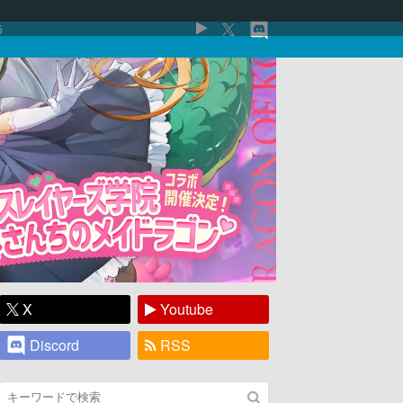
5
X
Youtube
Discord
RSS