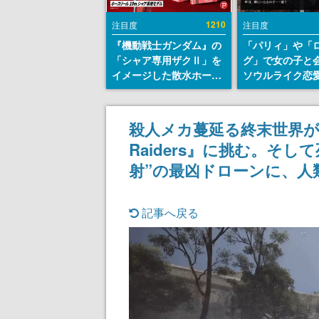
1210
注目度
注目度
『機動戦士ガンダム』の
「パリィ」や「
「シャア専用ザクⅡ」を
グ」で女の子と
イメージした散水ホース
ソウルライク恋
リールが予約開始。本体
『小早川さんは
にはシャアのパーソナル
イク』無料公開
マークやジオン公国軍の
失敗すると「YO
殺人メカ蔓延る終末世界が
エンブレム、型式番号な
DIED」
Raiders』に挑む。そ
どを配置
射”の最凶ドローンに、人
記事へ戻る