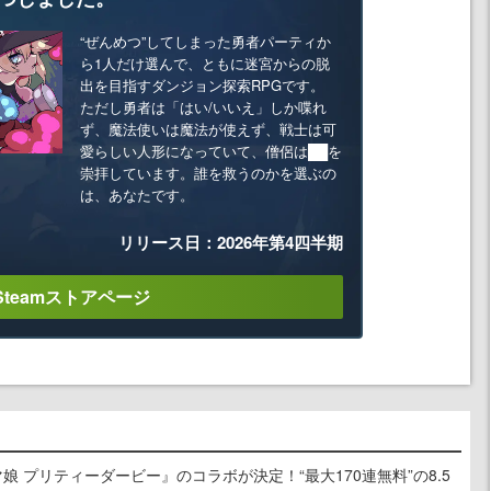
“ぜんめつ”してしまった勇者パーティか
ら1人だけ選んで、ともに迷宮からの脱
出を目指すダンジョン探索RPGです。
ただし勇者は「はい/いいえ」しか喋れ
ず、魔法使いは魔法が使えず、戦士は可
愛らしい人形になっていて、僧侶は██を
崇拝しています。誰を救うのかを選ぶの
は、あなたです。
リリース日：2026年第4四半期
Steamストアページ
娘 プリティーダービー』のコラボが決定！“最大170連無料”の8.5