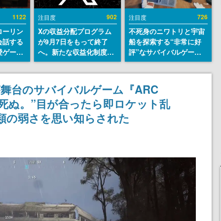
1122
902
726
注目度
注目度
ローリン
Xの収益分配プログラム
不死身のニワトリと宇宙
会話する
が9月7日をもって終了
船を探索する“非常に好
愛ゲーム
へ。新たな収益化制度
評”なサバイバルゲーム
ソウルラ
「Original Content
『Breathedge』が無料
。返事に
Rewards Program」を
で配布中。入手できる期
U
発表
間は8月10日まで
舞台のサバイバルゲーム『ARC
して死ぬ。”目が合ったら即ロケット乱
類の弱さを思い知らされた