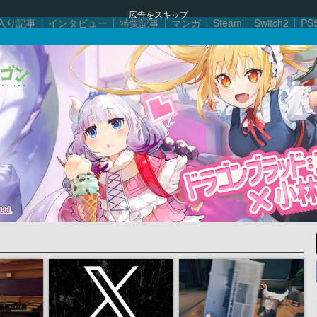
広告をスキップ
入り記事
インタビュー
特集記事
マンガ
Steam
Switch2
PS