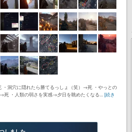
 ・洞穴に隠れたら勝てるっしょ（笑）→死 ・やっとの
死 ・人類の弱さを実感→夕日を眺めたくなる...
[続き
つしました。