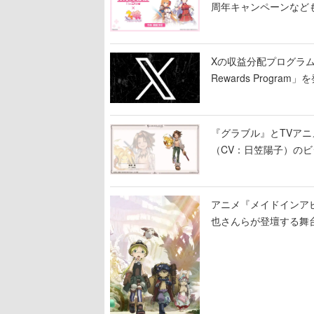
周年キャンペーンなど
Xの収益分配プログラムが9
Rewards Program」
『グラブル』とTVア
（CV：日笠陽子）の
アニメ『メイドインア
也さんらが登壇する舞