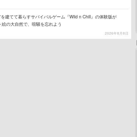
を建てて暮らすサバイバルゲーム『Wild n Chill』の体験版が
ット絵の大自然で、喧騒を忘れよう
2026年8月8日