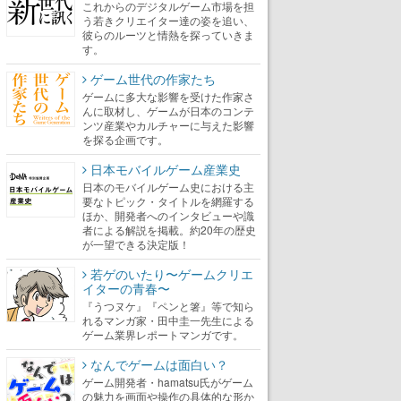
これからのデジタルゲーム市場を担
う若きクリエイター達の姿を追い、
彼らのルーツと情熱を探っていきま
す。
ゲーム世代の作家たち
ゲームに多大な影響を受けた作家さ
んに取材し、ゲームが日本のコンテ
ンツ産業やカルチャーに与えた影響
を探る企画です。
日本モバイルゲーム産業史
日本のモバイルゲーム史における主
要なトピック・タイトルを網羅する
ほか、開発者へのインタビューや識
者による解説を掲載。約20年の歴史
が一望できる決定版！
若ゲのいたり〜ゲームクリエ
イターの青春〜
『うつヌケ』『ペンと箸』等で知ら
れるマンガ家・田中圭一先生による
ゲーム業界レポートマンガです。
なんでゲームは面白い？
ゲーム開発者・hamatsu氏がゲーム
の魅力を画面や操作の具体的な形か