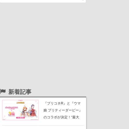
新着記事
『プリコネR』と『ウマ
娘 プリティーダービー』
のコラボが決定！“最大
170連無料”の8.5周年キャ