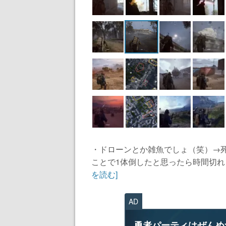
・ドローンとか雑魚でしょ（笑）→死
ことで1体倒したと思ったら時間切れ→
を読む]
AD
勇者パーティはぜんめ