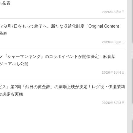
も発表
2026年8月8日
月7日をもって終了へ。新たな収益化制度「Original Content
を発表
2026年8月8日
ニメ『シャーマンキング』のコラボイベントが開催決定！麻倉葉
ビジュアルも公開
2026年8月8日
ビス』第2期「烈日の黄金郷」の劇場上映が決定！レグ役・伊瀬茉莉
台挨拶も実施
2026年8月8日