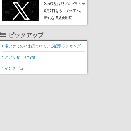
ンペーンなども発表
Xの収益分配プログラムが
9月7日をもって終了へ。
新たな収益化制度
「Original Content
Rewards Program」を発
ピックアップ
表
電ファミのいま読まれている記事ランキング
アプリセール情報
インタビュー