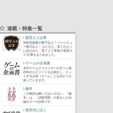
連載・特集一覧
殿堂入り記事
SNS拡散数が数千以上！ ページビュ
ー数万以上！ などなど。多くの人々
に読まれた、電ファミ渾身の“殿堂入
り”記事をまとめました。
ゲームの企画書
名作ゲームクリエイターの方々に製
作時のエピソードをお聞きし、ヒッ
トする企画（ゲーム）とは何か？を
探っていきます。
赫本
この物語を解いてはいけない。『赫
本』は、〈試験問題〉の形をした短
編ホラー小説集です。
新世代に訊く