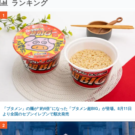
ランキング
1
「ブタメン」の麺が“約4倍”になった「ブタメン超BIG」が登場。8月11日
より全国のセブンイレブンで順次発売
2