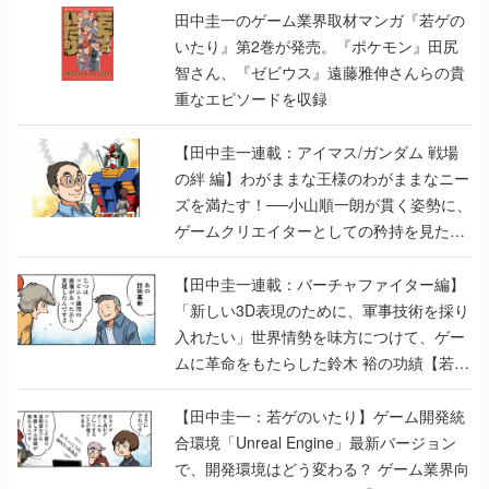
田中圭一のゲーム業界取材マンガ『若ゲの
いたり』第2巻が発売。『ポケモン』田尻
智さん、『ゼビウス』遠藤雅伸さんらの貴
重なエピソードを収録
【田中圭一連載：アイマス/ガンダム 戦場
の絆 編】わがままな王様のわがままなニー
ズを満たす！──小山順一朗が貫く姿勢に、
ゲームクリエイターとしての矜持を見た
【若ゲのいたり最終回】
【田中圭一連載：バーチャファイター編】
「新しい3D表現のために、軍事技術を採り
入れたい」世界情勢を味方につけて、ゲー
ムに革命をもたらした鈴木 裕の功績【若ゲ
のいたり】
【田中圭一：若ゲのいたり】ゲーム開発統
合環境「Unreal Engine」最新バージョン
で、開発環境はどう変わる？ ゲーム業界向