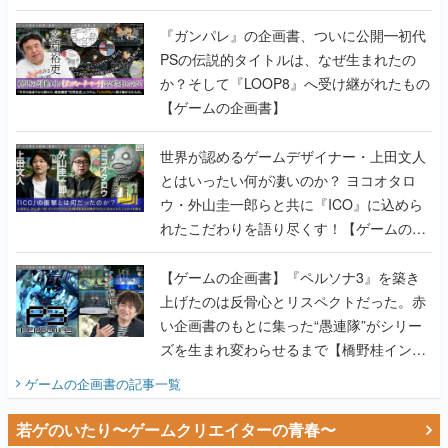
書】
『ガンパレ』の企画書、ついに公開━初代
PSの伝説的タイトルは、なぜ生まれたの
か？そして『LOOP8』へ受け継がれたもの
【ゲームの企画書】
世界が認めるゲームデザイナー・上田文人
とはいったい何が凄いのか？ ヨコオタロ
ウ・外山圭一郎らと共に『ICO』に込めら
れたこだわりを語り尽くす！【ゲームの企
画書】
【ゲームの企画書】『ペルソナ3』を築き
上げたのは反骨心とリスペクトだった。赤
い企画書のもとに集った“愚連隊”がシリー
ズを生まれ変わらせるまで【橋野桂インタ
ビュー】
ゲームの企画書
の記事一覧
若ゲのいたり〜ゲームクリエイターの青春〜