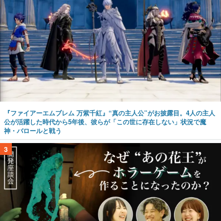
『ファイアーエムブレム 万紫千紅』“真の主人公”がお披露目。4人の主人
公が活躍した時代から5年後、彼らが「この世に存在しない」状況で魔
神・バロールと戦う
3