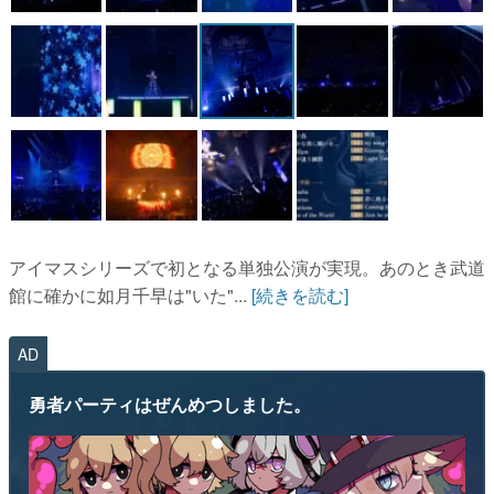
アイマスシリーズで初となる単独公演が実現。あのとき武道
館に確かに如月千早は"いた"...
[続きを読む]
AD
勇者パーティはぜんめつしました。