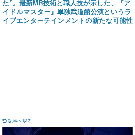
た”。最新MR技術と職人技が示した、『ア
を描く
式リリースを記念したキャンペ
日本のコンテンツ産業やカルチャーに与えた影響を探る企
ーン
イドルマスター』単独武道館公演というラ
画です。
イブエンターテインメントの新たな可能性
日本モバイルゲーム産業史
日本のモバイルゲーム史における主要なトピック・タイト
ルを網羅するほか、開発者へのインタビューや識者による
解説を掲載。約20年の歴史が一望できる決定版！
若ゲのいたり〜ゲームクリエイターの青春〜
『うつヌケ』『ペンと箸』等で知られるマンガ家・田中圭
一先生によるゲーム業界レポートマンガです。
なんでゲームは面白い？
ゲーム開発者・hamatsu氏がゲームの魅力を画面や操作の
具体的な形から解き明かしていく、硬派で骨太な評論連載
です。
ゲームが変えた日本語
「経験値」「裏技」「ラスボス」… ゲームにまつわる言葉
の起源や用法の変遷を、コンピューター文化史研究家・タ
イニーP氏が徹底調査。
カテゴリ
記事へ戻る
特集記事