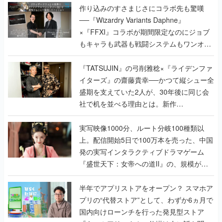
作り込みのすさまじさにコラボ先も驚嘆
──『Wizardry Variants Daphne』
×『FFXI』コラボが期間限定なのにジョブ
もキャラも武器も戦闘システムもワンオフ
で作り込まれた理由を両ディレクターに聞
く
『TATSUJIN』の弓削雅稔×『ライデンファ
イターズ』の齋藤貴幸──かつて縦シュー全
盛期を支えていた2人が、30年後に同じ会
社で机を並べる理由とは。新作
『TATSUJIN EXTREME』で初タッグを組
んだレジェンド2人に訊く開発秘話
実写映像1000分、ルート分岐100種類以
上。配信開始5日で100万本を売った、中国
発の実写インタラクティブドラマゲーム
『盛世天下：女帝への道II』の、規模が違
うこだわりをプロデューサーに聞いた
半年でアプリストアをオープン？ スマホア
プリの“代替ストア”として、わずか6ヵ月で
国内向けローンチを行った発見型ストア