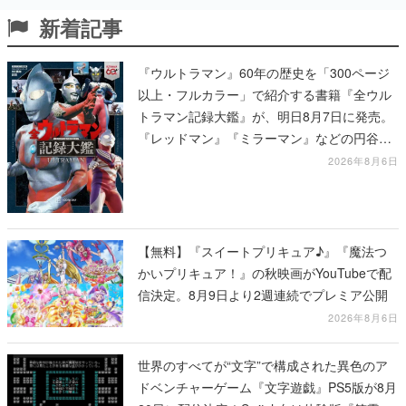
新着記事
『ウルトラマン』60年の歴史を「300ページ
以上・フルカラー」で紹介する書籍『全ウル
トラマン記録大鑑』が、明日8月7日に発売。
『レッドマン』『ミラーマン』などの円谷特
撮も30作品以上掲載
2026年8月6日
【無料】『スイートプリキュア♪』『魔法つ
かいプリキュア！』の秋映画がYouTubeで配
信決定。8月9日より2週連続でプレミア公開
2026年8月6日
世界のすべてが“文字”で構成された異色のア
ドベンチャーゲーム『文字遊戯』PS5版が8月