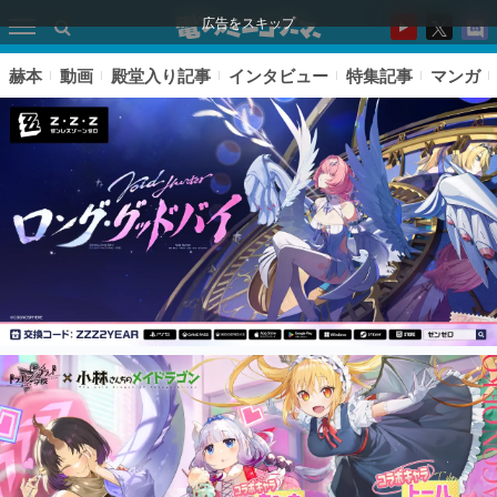
広告をスキップ
赫本
動画
殿堂入り記事
インタビュー
特集記事
マンガ
ピックアップ
電ファミのいま読まれている記事ランキング
アプリセール情報