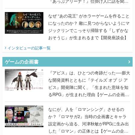
『あっぷアリーナ！』仕掛け人に話を聞い
てみた
なぜ “あの花王” がホラーゲームを作ること
になったのか？ 敵に見つからないようにマ
ジックリンでこっそり掃除する『しずかな
おそうじ』が生まれるまで【開発座談会】
インタビュー
の記事一覧
ゲームの企画書
『アビス』は、ひとつの奇跡だった──膨大
な開発資料とともに『テイルズ オブ ジ ア
ビス』開発陣に聞く、「生まれた意味を知
るRPG」が生まれた理由【ゲームの企画
書】
なにが、人を「ロマンシング」させるの
か？『ロマサガ2』当時の企画書とキャラ
設定画から迫る、河津秋敏がRPGに生み出
した「ロマン」の正体とは【ゲームの企画