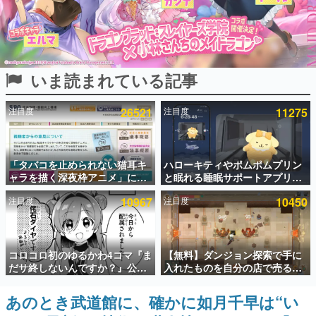
インタビュー
連載・特集一覧
いま読まれている記事
殿堂入り記事
SNS拡散数が数千以上！ ページビュー数万以上！ などな
ど。多くの人々に読まれた、電ファミ渾身の“殿堂入り”記
注目度
26521
注目度
11275
事をまとめました。
ゲームの企画書
名作ゲームクリエイターの方々に製作時のエピソードをお
聞きし、ヒットする企画（ゲーム）とは何か？を探ってい
「タバコを止められない猫耳キ
ハローキティやポムポムプリン
きます。
ャラを描く深夜枠アニメ」に視
と眠れる睡眠サポートアプリ
聴者の一部から批判意見。違法
『ゆめたび』が配信中。キャラ
赫本
注目度
10967
注目度
10450
薬物の使用と思わしき描写も含
ごとのASMRや目覚ましアラー
この物語を解いてはいけない。『赫本』は、〈試験問題〉
めて、BPOが議論を交わす
ムも搭載
の形をした短編ホラー小説集です。
新世代に訊く
コロコロ初のゆるかわ4コマ『ま
【無料】ダンジョン探索で手に
これからのデジタルゲーム市場を担う若きクリエイター達
だサ終しないんですか？』公開
入れたものを自分の店で売るゲ
の姿を追い、彼らのルーツと情熱を探っていきます。
スタート。主人公は新入社員の
ーム『Moonlighter』がSteam
侘石ダイヤ、ゲーム会社を舞台
にて無料配布中！続編
あのとき武道館に、確かに如月千早は“い
ゲーム世代の作家たち
にトラブルへ対応する社員たち
『Moonlighter 2』の9月2日正
ゲームに多大な影響を受けた作家さんに取材し、ゲームが