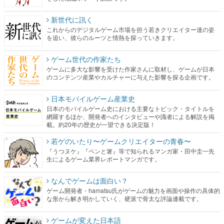
新世代に訊く
これからのデジタルゲーム市場を担う若きクリエイター達の姿
を追い、彼らのルーツと情熱を探っていきます。
ゲーム世代の作家たち
ゲームに多大な影響を受けた作家さんに取材し、ゲームが日本
のコンテンツ産業やカルチャーに与えた影響を探る企画です。
日本モバイルゲーム産業史
日本のモバイルゲーム史における主要なトピック・タイトルを
網羅するほか、開発者へのインタビューや識者による解説を掲
載。約20年の歴史が一望できる決定版！
若ゲのいたり〜ゲームクリエイターの青春〜
『うつヌケ』『ペンと箸』等で知られるマンガ家・田中圭一先
生によるゲーム業界レポートマンガです。
なんでゲームは面白い？
ゲーム開発者・hamatsu氏がゲームの魅力を画面や操作の具体的
な形から解き明かしていく、硬派で骨太な評論連載です。
ゲームが変えた日本語