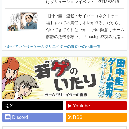
けソリューションイベント「GTMF2019」
に行って、より理解を深めよう【PR】
【田中圭一連載：サイバーコネクトツー
編】すべての責任はオレが取る。だから、
付いてきてくれないか──男の熱意はチーム
解散の危機を救い、『.hack』成功の活路を
開く。業界の快男児・松山 洋に流れる血は
若ゲのいたり〜ゲームクリエイターの青春〜
の記事一覧
『少年ジャンプ』色だった【若ゲのいた
り】
X
Youtube
Discord
RSS