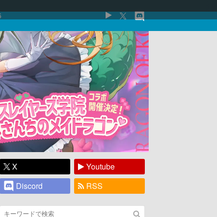
5
X
Youtube
Discord
RSS