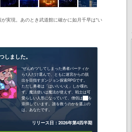
演が実現。あのとき武道館に確かに如月千早は"い
つしました。
“ぜんめつ”してしまった勇者パーティか
ら1人だけ選んで、ともに迷宮からの脱
出を目指すダンジョン探索RPGです。
ただし勇者は「はい/いいえ」しか喋れ
ず、魔法使いは魔法が使えず、戦士は可
愛らしい人形になっていて、僧侶は██を
崇拝しています。誰を救うのかを選ぶの
は、あなたです。
リリース日：2026年第4四半期