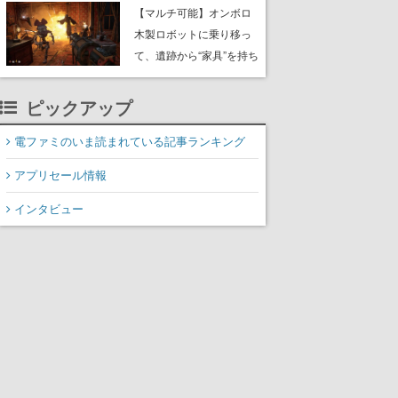
や大きな貝も
【マルチ可能】オンボロ
木製ロボットに乗り移っ
て、遺跡から“家具”を持ち
帰るホラーアクションゲ
ーム『GRAIN ROT』が本
ピックアップ
日8月8日Steamにて発
売。迫る“腐敗”から逃げ延
電ファミのいま読まれている記事ランキング
び、持ち帰った家具で基
アプリセール情報
地を再建
インタビュー