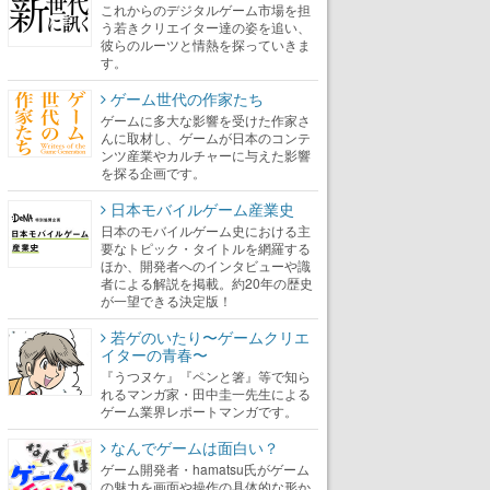
これからのデジタルゲーム市場を担
う若きクリエイター達の姿を追い、
彼らのルーツと情熱を探っていきま
す。
ゲーム世代の作家たち
ゲームに多大な影響を受けた作家さ
んに取材し、ゲームが日本のコンテ
ンツ産業やカルチャーに与えた影響
を探る企画です。
日本モバイルゲーム産業史
日本のモバイルゲーム史における主
要なトピック・タイトルを網羅する
ほか、開発者へのインタビューや識
者による解説を掲載。約20年の歴史
が一望できる決定版！
若ゲのいたり〜ゲームクリエ
イターの青春〜
『うつヌケ』『ペンと箸』等で知ら
れるマンガ家・田中圭一先生による
ゲーム業界レポートマンガです。
なんでゲームは面白い？
ゲーム開発者・hamatsu氏がゲーム
の魅力を画面や操作の具体的な形か