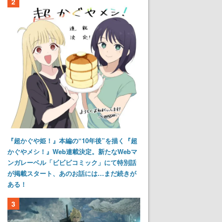
2
『超かぐや姫！』本編の“10年後”を描く『超
かぐやメシ！』Web連載決定。新たなWebマ
ンガレーベル「ビビビコミック」にて特別話
が掲載スタート、あのお話には…まだ続きが
ある！
3