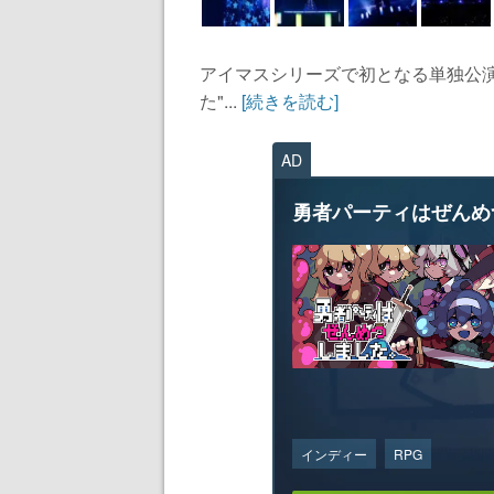
アイマスシリーズで初となる単独公
た"...
[続きを読む]
AD
勇者パーティはぜんめ
インディー
RPG