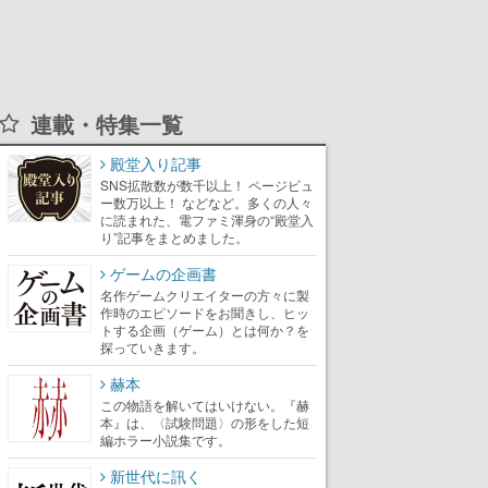
連載・特集一覧
殿堂入り記事
SNS拡散数が数千以上！ ページビュ
ー数万以上！ などなど。多くの人々
に読まれた、電ファミ渾身の“殿堂入
り”記事をまとめました。
ゲームの企画書
名作ゲームクリエイターの方々に製
作時のエピソードをお聞きし、ヒッ
トする企画（ゲーム）とは何か？を
探っていきます。
赫本
この物語を解いてはいけない。『赫
本』は、〈試験問題〉の形をした短
編ホラー小説集です。
新世代に訊く