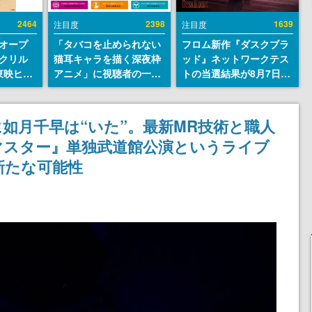
2464
2398
1639
注目度
注目度
オープ
「タバコを止められない
フロム新作『ダスクブラ
クリル
猫耳キャラを描く深夜枠
ッド』ネットワークテス
東映ヒス
アニメ」に視聴者の一部
トの当選結果が8月7日22
コレクシ
から批判意見。違法薬物
時に発表。応募サイトの
旬より発
の使用と思しき描写も含
マイページから確認可
めて、BPOが議論を交わ
能、テスト実施は8月21
如月千早は“いた”。最新MR技術と職人
す
日～24日
マスター』単独武道館公演というライブ
新たな可能性