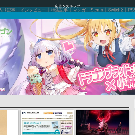
広告をスキップ
入り記事
インタビュー
特集記事
マンガ
Steam
Switch2
PS