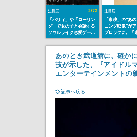
2772
注目度
注目度
「パリィ」や「ローリン
「東映」の“あの
グ」で女の子と会話する
ニング映像”がア
ソウルライク恋愛ゲーム
ブロックに。「
『小早川さんはソウルラ
トリカル グッズ
イク』無料公開。返事に
ョン」が8月下
失敗すると「YOU
売
あのとき武道館に、確かに
DIED」
技が示した、『アイドル
エンターテインメントの
記事へ戻る