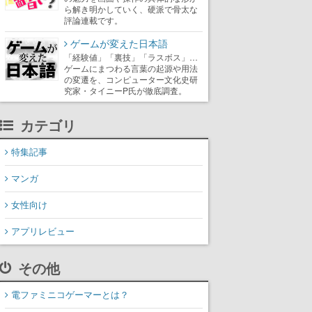
ら解き明かしていく、硬派で骨太な
評論連載です。
ゲームが変えた日本語
「経験値」「裏技」「ラスボス」…
ゲームにまつわる言葉の起源や用法
の変遷を、コンピューター文化史研
究家・タイニーP氏が徹底調査。
カテゴリ
特集記事
マンガ
女性向け
アプリレビュー
その他
電ファミニコゲーマーとは？