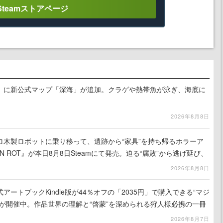
Steamストアページ
』に新公式マップ「深海」が追加。クラゲや熱帯魚が泳ぎ、海底に
2026年8月8日
ロ木製ロボットに乗り移って、遺跡から“家具”を持ち帰るホラーア
N ROT』が本日8月8日Steamにて発売。迫る“腐敗”から逃げ延び、
を再建
2026年8月8日
ートブックKindle版が44％オフの「2035円」で購入できる“マジ
が開催中。作品世界の理解と“啓蒙”を深められる狩人様必携の一冊
2026年8月7日