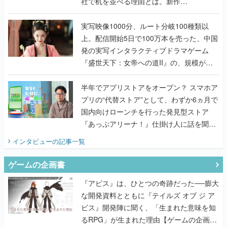
社で机を並べる理由とは。新作
『TATSUJIN EXTREME』で初タッグを組
んだレジェンド2人に訊く開発秘話
実写映像1000分、ルート分岐100種類以
上。配信開始5日で100万本を売った、中国
発の実写インタラクティブドラマゲーム
『盛世天下：女帝への道II』の、規模が違
うこだわりをプロデューサーに聞いた
半年でアプリストアをオープン？ スマホア
プリの“代替ストア”として、わずか6ヵ月で
国内向けローンチを行った発見型ストア
『あっぷアリーナ！』仕掛け人に話を聞い
てみた
インタビュー
の記事一覧
ゲームの企画書
『アビス』は、ひとつの奇跡だった──膨大
な開発資料とともに『テイルズ オブ ジ ア
ビス』開発陣に聞く、「生まれた意味を知
るRPG」が生まれた理由【ゲームの企画