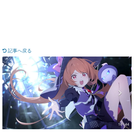
日本のコンテンツ産業やカルチャーに与えた影響を探る企
画です。
日本モバイルゲーム産業史
日本のモバイルゲーム史における主要なトピック・タイト
ルを網羅するほか、開発者へのインタビューや識者による
解説を掲載。約20年の歴史が一望できる決定版！
若ゲのいたり〜ゲームクリエイターの青春〜
『うつヌケ』『ペンと箸』等で知られるマンガ家・田中圭
記事へ戻る
一先生によるゲーム業界レポートマンガです。
なんでゲームは面白い？
ゲーム開発者・hamatsu氏がゲームの魅力を画面や操作の
具体的な形から解き明かしていく、硬派で骨太な評論連載
です。
ゲームが変えた日本語
「経験値」「裏技」「ラスボス」… ゲームにまつわる言葉
の起源や用法の変遷を、コンピューター文化史研究家・タ
イニーP氏が徹底調査。
カテゴリ
16 / 44
特集記事