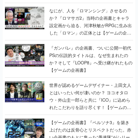
書】
なにが、人を「ロマンシング」させるの
か？『ロマサガ2』当時の企画書とキャラ
設定画から迫る、河津秋敏がRPGに生み出
した「ロマン」の正体とは【ゲームの企画
書】
『ガンパレ』の企画書、ついに公開━初代
PSの伝説的タイトルは、なぜ生まれたの
か？そして『LOOP8』へ受け継がれたもの
【ゲームの企画書】
世界が認めるゲームデザイナー・上田文人
とはいったい何が凄いのか？ ヨコオタロ
ウ・外山圭一郎らと共に『ICO』に込めら
れたこだわりを語り尽くす！【ゲームの企
画書】
【ゲームの企画書】『ペルソナ3』を築き
上げたのは反骨心とリスペクトだった。赤
い企画書のもとに集った“愚連隊”がシリー