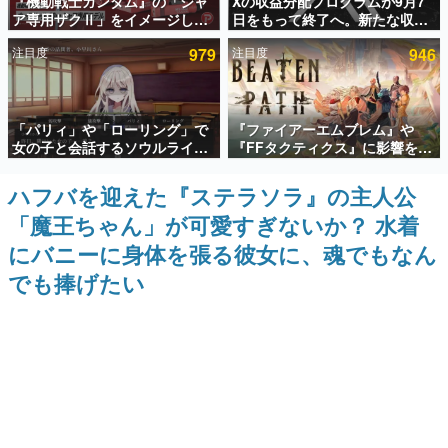
『機動戦士ガンダム』の「シャ
Xの収益分配プログラムが9月7
ア専用ザクⅡ」をイメージした
日をもって終了へ。新たな収益
インタビュー
散水ホースリールが予約開始。
化制度「Original Content
注目度
979
注目度
946
本体にはシャアのパーソナルマ
Rewards Program」を発表
連載・特集一覧
ークやジオン公国軍のエンブレ
ム、型式番号などを配置
殿堂入り記事
「パリィ」や「ローリング」で
『ファイアーエムブレム』や
SNS拡散数が数千以上！ ページビュー数万以上！ などな
ど。多くの人々に読まれた、電ファミ渾身の“殿堂入り”記
女の子と会話するソウルライク
『FFタクティクス』に影響を受
事をまとめました。
恋愛ゲーム『小早川さんはソウ
けた新作戦略RPG『Beaten
ルライク』無料公開。返事に失
Path』2027年に発売へ。
ハフバを迎えた『ステラソラ』の主人公
ゲームの企画書
敗すると「YOU DIED」
PC（Steam）、PS5、Xbox、
名作ゲームクリエイターの方々に製作時のエピソードをお
「魔王ちゃん」が可愛すぎないか？ 水着
Switch向けにリリース予定
聞きし、ヒットする企画（ゲーム）とは何か？を探ってい
きます。
にバニーに身体を張る彼女に、魂でもなん
赫本
でも捧げたい
この物語を解いてはいけない。『赫本』は、〈試験問題〉
の形をした短編ホラー小説集です。
新世代に訊く
これからのデジタルゲーム市場を担う若きクリエイター達
の姿を追い、彼らのルーツと情熱を探っていきます。
ゲーム世代の作家たち
ゲームに多大な影響を受けた作家さんに取材し、ゲームが