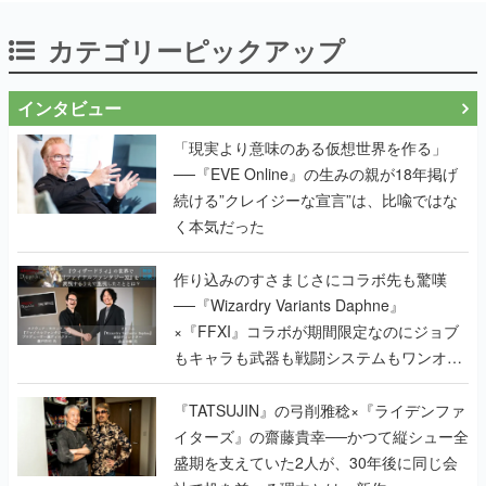
カテゴリーピックアップ
インタビュー
「現実より意味のある仮想世界を作る」
──『EVE Online』の生みの親が18年掲げ
続ける”クレイジーな宣言”は、比喩ではな
く本気だった
作り込みのすさまじさにコラボ先も驚嘆
──『Wizardry Variants Daphne』
×『FFXI』コラボが期間限定なのにジョブ
もキャラも武器も戦闘システムもワンオフ
で作り込まれた理由を両ディレクターに聞
く
『TATSUJIN』の弓削雅稔×『ライデンファ
イターズ』の齋藤貴幸──かつて縦シュー全
盛期を支えていた2人が、30年後に同じ会