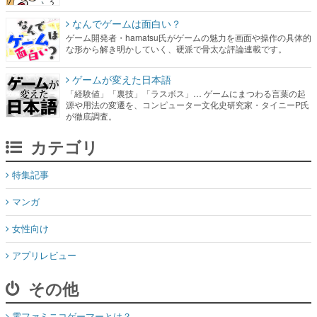
なんでゲームは面白い？
ゲーム開発者・hamatsu氏がゲームの魅力を画面や操作の具体的
な形から解き明かしていく、硬派で骨太な評論連載です。
ゲームが変えた日本語
「経験値」「裏技」「ラスボス」… ゲームにまつわる言葉の起
源や用法の変遷を、コンピューター文化史研究家・タイニーP氏
が徹底調査。
カテゴリ
特集記事
マンガ
女性向け
アプリレビュー
その他
電ファミニコゲーマーとは？