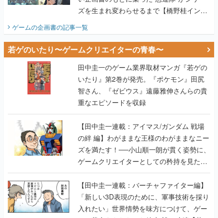
ズを生まれ変わらせるまで【橋野桂インタ
ビュー】
ゲームの企画書
の記事一覧
若ゲのいたり〜ゲームクリエイターの青春〜
田中圭一のゲーム業界取材マンガ『若ゲの
いたり』第2巻が発売。『ポケモン』田尻
智さん、『ゼビウス』遠藤雅伸さんらの貴
重なエピソードを収録
【田中圭一連載：アイマス/ガンダム 戦場
の絆 編】わがままな王様のわがままなニー
ズを満たす！──小山順一朗が貫く姿勢に、
ゲームクリエイターとしての矜持を見た
【若ゲのいたり最終回】
【田中圭一連載：バーチャファイター編】
「新しい3D表現のために、軍事技術を採り
入れたい」世界情勢を味方につけて、ゲー