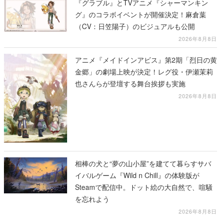
『グラブル』とTVアニメ『シャーマンキン
グ』のコラボイベントが開催決定！麻倉葉
（CV：日笠陽子）のビジュアルも公開
2026年8月8日
アニメ『メイドインアビス』第2期「烈日の黄
金郷」の劇場上映が決定！レグ役・伊瀬茉莉
也さんらが登壇する舞台挨拶も実施
2026年8月8日
相棒の犬と“夢の山小屋”を建てて暮らすサバ
イバルゲーム『Wild n Chill』の体験版が
Steamで配信中。ドット絵の大自然で、喧騒
を忘れよう
2026年8月8日