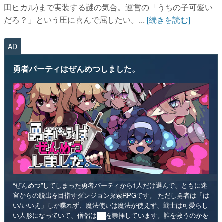
田ヒカル)まで実装する謎の気合。運営の「うちの子可愛い
だろ？」という圧に喜んで屈したい。...
[続きを読む]
AD
勇者パーティはぜんめつしました。
“ぜんめつ”してしまった勇者パーティから1人だけ選んで、ともに迷
宮からの脱出を目指すダンジョン探索RPGです。 ただし勇者は「は
い/いいえ」しか喋れず、魔法使いは魔法が使えず、戦士は可愛らし
い人形になっていて、僧侶は██を崇拝しています。誰を救うのかを