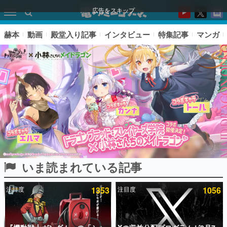
広告をスキップ
赫本
動画
殿堂入り記事
インタビュー
特集記事
マンガ
いま読まれている記事
ピックアップ
注目度
1353
注目度
1056
電ファミのいま読まれている記事ランキング
アプリセール情報