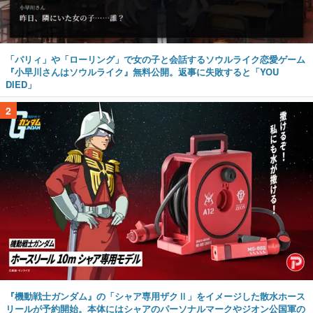
「パリィ」や「ローリング」で女の子と会話するソウルライク恋愛ゲーム
『小早川さんはソウルライク』無料公開。返事に失敗すると「YOU
DIED」
2
『機動戦士ガンダム』の「シャア専用ザクⅡ」をイメージした散水ホース
リールが予約開始。本体にはシャアのパーソナルマークやジオン公国軍の