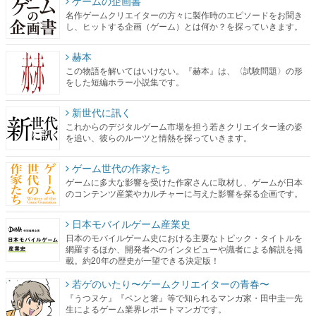
ゲームの企画書
名作ゲームクリエイターの方々に製作時のエピソードをお聞き
し、ヒットする企画（ゲーム）とは何か？を探っていきます。
赫本
この物語を解いてはいけない。『赫本』は、〈試験問題〉の形
をした短編ホラー小説集です。
新世代に訊く
これからのデジタルゲーム市場を担う若きクリエイター達の姿
を追い、彼らのルーツと情熱を探っていきます。
ゲーム世代の作家たち
ゲームに多大な影響を受けた作家さんに取材し、ゲームが日本
のコンテンツ産業やカルチャーに与えた影響を探る企画です。
日本モバイルゲーム産業史
日本のモバイルゲーム史における主要なトピック・タイトルを
網羅するほか、開発者へのインタビューや識者による解説を掲
載。約20年の歴史が一望できる決定版！
若ゲのいたり〜ゲームクリエイターの青春〜
『うつヌケ』『ペンと箸』等で知られるマンガ家・田中圭一先
生によるゲーム業界レポートマンガです。