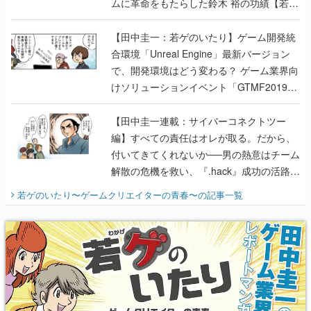
ムに革命をもたらした鈴木 裕の功績【若ゲ
のいたり】
【田中圭一：若ゲのいたり】ゲーム開発統
合環境「Unreal Engine」最新バージョン
で、開発環境はどう変わる？ ゲーム業界向
けソリューションイベント「GTMF2019」
に行って、より理解を深めよう【PR】
【田中圭一連載：サイバーコネクトツー
編】すべての責任はオレが取る。だから、
付いてきてくれないか──男の熱意はチーム
解散の危機を救い、『.hack』成功の活路を
開く。業界の快男児・松山 洋に流れる血は
若ゲのいたり〜ゲームクリエイターの青春〜
の記事一覧
『少年ジャンプ』色だった【若ゲのいた
り】