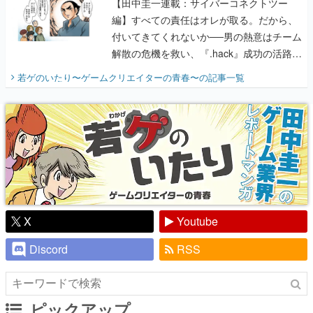
【田中圭一連載：サイバーコネクトツー
編】すべての責任はオレが取る。だから、
付いてきてくれないか──男の熱意はチーム
解散の危機を救い、『.hack』成功の活路を
開く。業界の快男児・松山 洋に流れる血は
若ゲのいたり〜ゲームクリエイターの青春〜
の記事一覧
『少年ジャンプ』色だった【若ゲのいた
り】
X
Youtube
Discord
RSS
ピックアップ