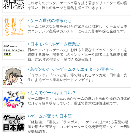
これからのデジタルゲーム市場を担う若きクリエイター達の姿
を追い、彼らのルーツと情熱を探っていきます。
ゲーム世代の作家たち
ゲームに多大な影響を受けた作家さんに取材し、ゲームが日本
のコンテンツ産業やカルチャーに与えた影響を探る企画です。
日本モバイルゲーム産業史
日本のモバイルゲーム史における主要なトピック・タイトルを
網羅するほか、開発者へのインタビューや識者による解説を掲
載。約20年の歴史が一望できる決定版！
若ゲのいたり〜ゲームクリエイターの青春〜
『うつヌケ』『ペンと箸』等で知られるマンガ家・田中圭一先
生によるゲーム業界レポートマンガです。
なんでゲームは面白い？
ゲーム開発者・hamatsu氏がゲームの魅力を画面や操作の具体的
な形から解き明かしていく、硬派で骨太な評論連載です。
ゲームが変えた日本語
「経験値」「裏技」「ラスボス」… ゲームにまつわる言葉の起
源や用法の変遷を、コンピューター文化史研究家・タイニーP氏
が徹底調査。