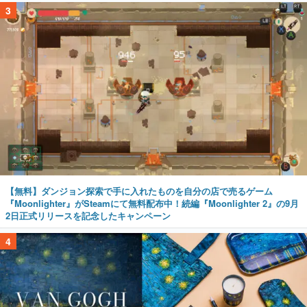
3
【無料】ダンジョン探索で手に入れたものを自分の店で売るゲーム
『Moonlighter』がSteamにて無料配布中！続編『Moonlighter 2』の9月
2日正式リリースを記念したキャンペーン
4