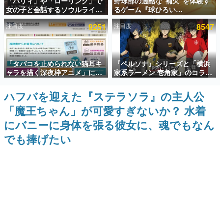
「パリィ」や「ローリング」で
野球部の過酷な“補欠”を体験す
女の子と会話するソウルライク
るゲーム『球ひろい
インタビュー
恋愛ゲーム『小早川さんはソウ
Simulator』が「1件」のウィッ
注目度
9251
注目度
8547
ルライク』無料公開。返事に失
シュリストをもとにチェコ語に
連載・特集一覧
敗すると「YOU DIED」
対応しSNSで話題に。『キング
ダム・カム』開発元やチェコの
プロ野球選手から称賛の声
殿堂入り記事
「タバコを止められない猫耳キ
『ペルソナ』シリーズと「横浜
SNS拡散数が数千以上！ ページビュー数万以上！ などな
ど。多くの人々に読まれた、電ファミ渾身の“殿堂入り”記
ャラを描く深夜枠アニメ」に視
家系ラーメン 壱角家」のコラボ
事をまとめました。
聴者の一部から批判意見。違法
が8月21日から開催。”はがく
薬物の使用と思しき描写も含め
れ”風とんこつラーメンや、おい
ハフバを迎えた『ステラソラ』の主人公
ゲームの企画書
て、BPOが議論を交わす
しく食べられるカレーラーメン
名作ゲームクリエイターの方々に製作時のエピソードをお
「魔王ちゃん」が可愛すぎないか？ 水着
がラインナップ
聞きし、ヒットする企画（ゲーム）とは何か？を探ってい
きます。
にバニーに身体を張る彼女に、魂でもなん
赫本
でも捧げたい
この物語を解いてはいけない。『赫本』は、〈試験問題〉
の形をした短編ホラー小説集です。
新世代に訊く
これからのデジタルゲーム市場を担う若きクリエイター達
の姿を追い、彼らのルーツと情熱を探っていきます。
ゲーム世代の作家たち
ゲームに多大な影響を受けた作家さんに取材し、ゲームが