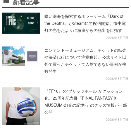
新着記事
暗い深海を探索するホラーゲーム『Dark of
the Depths』がSteamにて配信開始。懐中電
灯の光をたよりに海底からの脱出を目指す
2026年8月7日
ニンテンドーミュージアム、チケットの転売
や決済代行について注意喚起。公式サイト以
外で買ったチケットで入館できない事例が複
数発生
2026年8月7日
『FF10』の“ブリッツボール”がクッション
化。25周年記念展「FINAL FANTASY X
MUSEUM-幻光の記憶-」のグッズ情報が一部
公開
2026年8月7日