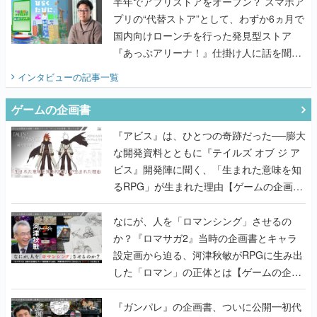
半年でアプリストアをオープン？ スマホア
プリの“代替ストア”として、わずか6ヵ月で
国内向けローンチを行った発見型ストア
『あっぷアリーナ！』仕掛け人に話を聞い
てみた
インタビュー
の記事一覧
ゲームの企画書
『アビス』は、ひとつの奇跡だった──膨大
な開発資料とともに『テイルズ オブ ジ ア
ビス』開発陣に聞く、「生まれた意味を知
るRPG」が生まれた理由【ゲームの企画
書】
なにが、人を「ロマンシング」させるの
か？『ロマサガ2』当時の企画書とキャラ
設定画から迫る、河津秋敏がRPGに生み出
した「ロマン」の正体とは【ゲームの企画
書】
『ガンパレ』の企画書、ついに公開━初代