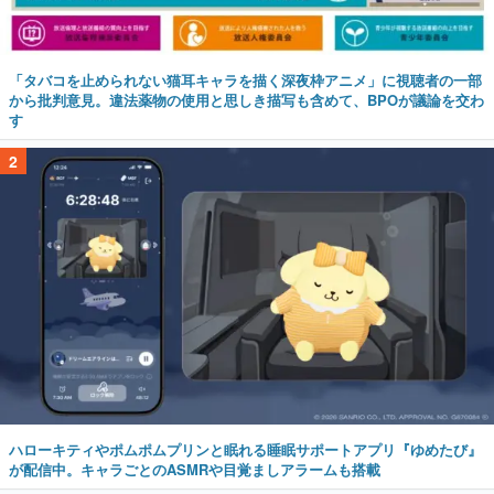
「タバコを止められない猫耳キャラを描く深夜枠アニメ」に視聴者の一部
から批判意見。違法薬物の使用と思しき描写も含めて、BPOが議論を交わ
す
2
ハローキティやポムポムプリンと眠れる睡眠サポートアプリ『ゆめたび』
が配信中。キャラごとのASMRや目覚ましアラームも搭載