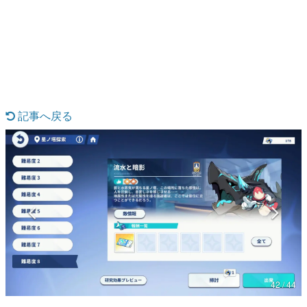
日本のコンテンツ産業やカルチャーに与えた影響を探る企
画です。
日本モバイルゲーム産業史
日本のモバイルゲーム史における主要なトピック・タイト
ルを網羅するほか、開発者へのインタビューや識者による
解説を掲載。約20年の歴史が一望できる決定版！
若ゲのいたり〜ゲームクリエイターの青春〜
『うつヌケ』『ペンと箸』等で知られるマンガ家・田中圭
記事へ戻る
一先生によるゲーム業界レポートマンガです。
なんでゲームは面白い？
ゲーム開発者・hamatsu氏がゲームの魅力を画面や操作の
具体的な形から解き明かしていく、硬派で骨太な評論連載
です。
ゲームが変えた日本語
「経験値」「裏技」「ラスボス」… ゲームにまつわる言葉
の起源や用法の変遷を、コンピューター文化史研究家・タ
イニーP氏が徹底調査。
カテゴリ
42 / 44
特集記事