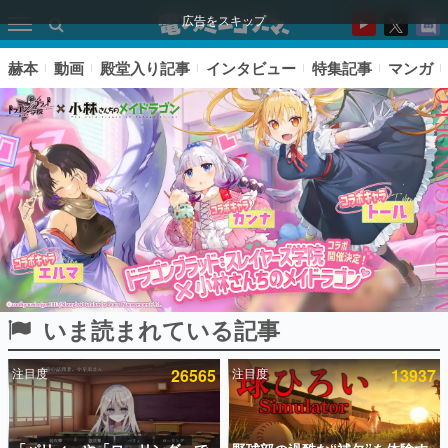
広告をスキップ
赫本
動画
殿堂入り記事
インタビュー
特集記事
マンガ
いま読まれている記事
ピックアップ
注目度
26565
注目度
13937
電ファミのいま読まれている記事ランキング
アプリセール情報