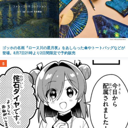
ゴッホの名画『ローヌ川の星月夜』をあしらった傘やトートバッグなどが
登場。8月7日21時より2日間限定で予約販売
5