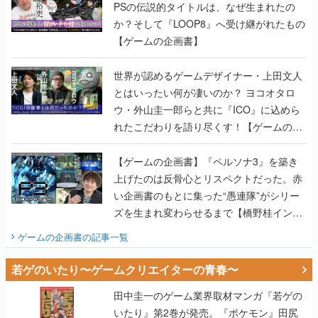
PSの伝説的タイトルは、なぜ生まれたの
か？そして『LOOP8』へ受け継がれたもの
【ゲームの企画書】
世界が認めるゲームデザイナー・上田文人
とはいったい何が凄いのか？ ヨコオタロ
ウ・外山圭一郎らと共に『ICO』に込めら
れたこだわりを語り尽くす！【ゲームの企
画書】
【ゲームの企画書】『ペルソナ3』を築き
上げたのは反骨心とリスペクトだった。赤
い企画書のもとに集った“愚連隊”がシリー
ズを生まれ変わらせるまで【橋野桂インタ
ビュー】
ゲームの企画書
の記事一覧
若ゲのいたり〜ゲームクリエイターの青春〜
田中圭一のゲーム業界取材マンガ『若ゲの
いたり』第2巻が発売。『ポケモン』田尻