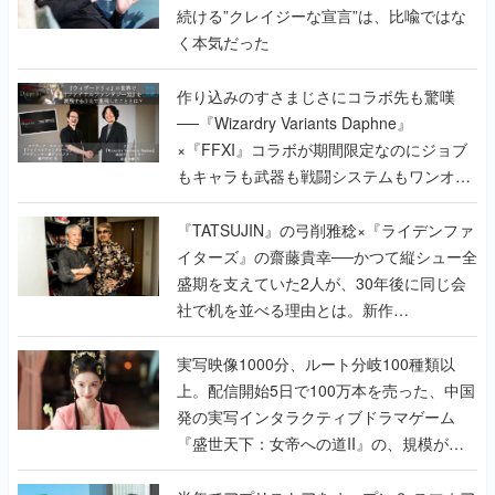
続ける”クレイジーな宣言”は、比喩ではな
く本気だった
作り込みのすさまじさにコラボ先も驚嘆
──『Wizardry Variants Daphne』
×『FFXI』コラボが期間限定なのにジョブ
もキャラも武器も戦闘システムもワンオフ
で作り込まれた理由を両ディレクターに聞
く
『TATSUJIN』の弓削雅稔×『ライデンファ
イターズ』の齋藤貴幸──かつて縦シュー全
盛期を支えていた2人が、30年後に同じ会
社で机を並べる理由とは。新作
『TATSUJIN EXTREME』で初タッグを組
んだレジェンド2人に訊く開発秘話
実写映像1000分、ルート分岐100種類以
上。配信開始5日で100万本を売った、中国
発の実写インタラクティブドラマゲーム
『盛世天下：女帝への道II』の、規模が違
うこだわりをプロデューサーに聞いた