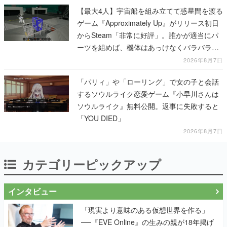
【最大4人】宇宙船を組み立てて惑星間を渡る
ゲーム『Approximately Up』がリリース初日
からSteam「非常に好評」。誰かが適当にパ
ーツを組めば、機体はあっけなくバラバラに
大破
2026年8月7日
「パリィ」や「ローリング」で女の子と会話
するソウルライク恋愛ゲーム『小早川さんは
ソウルライク』無料公開。返事に失敗すると
「YOU DIED」
2026年8月7日
カテゴリーピックアップ
インタビュー
「現実より意味のある仮想世界を作る」
──『EVE Online』の生みの親が18年掲げ