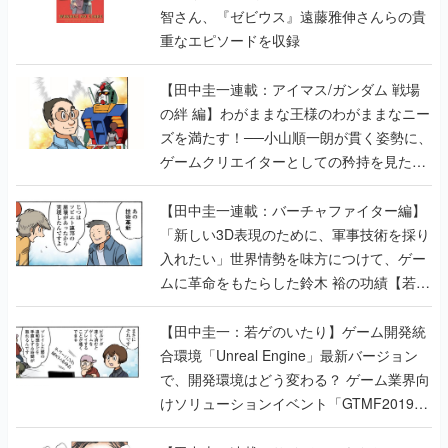
智さん、『ゼビウス』遠藤雅伸さんらの貴
重なエピソードを収録
【田中圭一連載：アイマス/ガンダム 戦場
の絆 編】わがままな王様のわがままなニー
ズを満たす！──小山順一朗が貫く姿勢に、
ゲームクリエイターとしての矜持を見た
【若ゲのいたり最終回】
【田中圭一連載：バーチャファイター編】
「新しい3D表現のために、軍事技術を採り
入れたい」世界情勢を味方につけて、ゲー
ムに革命をもたらした鈴木 裕の功績【若ゲ
のいたり】
【田中圭一：若ゲのいたり】ゲーム開発統
合環境「Unreal Engine」最新バージョン
で、開発環境はどう変わる？ ゲーム業界向
けソリューションイベント「GTMF2019」
に行って、より理解を深めよう【PR】