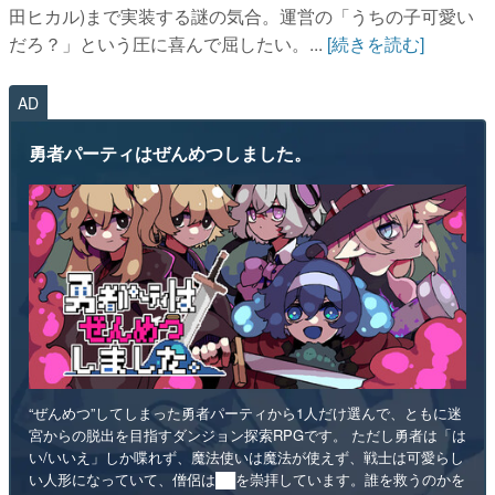
田ヒカル)まで実装する謎の気合。運営の「うちの子可愛い
だろ？」という圧に喜んで屈したい。...
[続きを読む]
AD
勇者パーティはぜんめつしました。
“ぜんめつ”してしまった勇者パーティから1人だけ選んで、ともに迷
宮からの脱出を目指すダンジョン探索RPGです。 ただし勇者は「は
い/いいえ」しか喋れず、魔法使いは魔法が使えず、戦士は可愛らし
い人形になっていて、僧侶は██を崇拝しています。誰を救うのかを