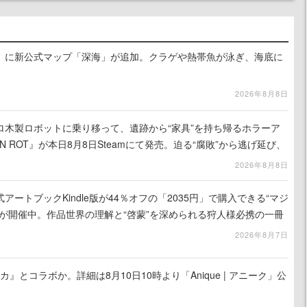
』に新公式マップ「深海」が追加。クラゲや熱帯魚が泳ぎ、海底に
2026年8月8日
ロ木製ロボットに乗り移って、遺跡から“家具”を持ち帰るホラーア
N ROT』が本日8月8日Steamにて発売。迫る“腐敗”から逃げ延び、
を再建
2026年8月8日
ートブックKindle版が44％オフの「2035円」で購入できる“マジ
が開催中。作品世界の理解と“啓蒙”を深められる狩人様必携の一冊
2026年8月7日
カ』とコラボか。詳細は8月10日10時より「Anique | アニーク」公