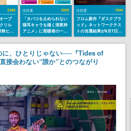
2486
2002
1694
注目度
注目度
オープ
「タバコを止められない
フロム新作『ダスクブラ
クリル
猫耳キャラを描く深夜枠
ッド』ネットワークテス
東映ヒス
アニメ」に視聴者の一部
トの当選結果が8月7日22
コレクシ
から批判意見。違法薬物
時に発表。応募サイトの
旬より発
の使用と思しき描写も含
マイページから確認可
めて、BPOが議論を交わ
能、テスト実施は8月21
、ひとりじゃない──『Tides of
す
日～24日
す、直接会わない“誰か”とのつながり