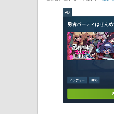
AD
勇者パーティはぜんめ
インディー
RPG