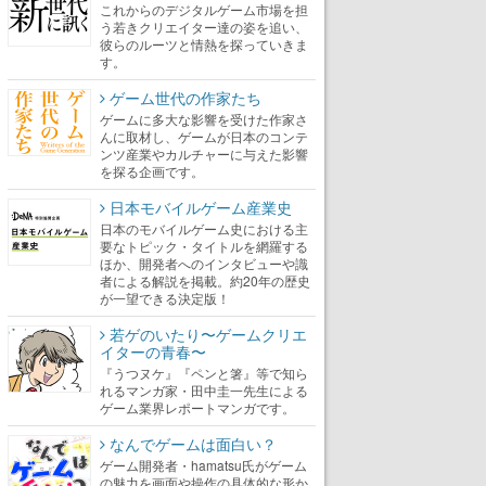
これからのデジタルゲーム市場を担
う若きクリエイター達の姿を追い、
彼らのルーツと情熱を探っていきま
す。
ゲーム世代の作家たち
ゲームに多大な影響を受けた作家さ
んに取材し、ゲームが日本のコンテ
ンツ産業やカルチャーに与えた影響
を探る企画です。
日本モバイルゲーム産業史
日本のモバイルゲーム史における主
要なトピック・タイトルを網羅する
ほか、開発者へのインタビューや識
者による解説を掲載。約20年の歴史
が一望できる決定版！
若ゲのいたり〜ゲームクリエ
イターの青春〜
『うつヌケ』『ペンと箸』等で知ら
れるマンガ家・田中圭一先生による
ゲーム業界レポートマンガです。
なんでゲームは面白い？
ゲーム開発者・hamatsu氏がゲーム
の魅力を画面や操作の具体的な形か