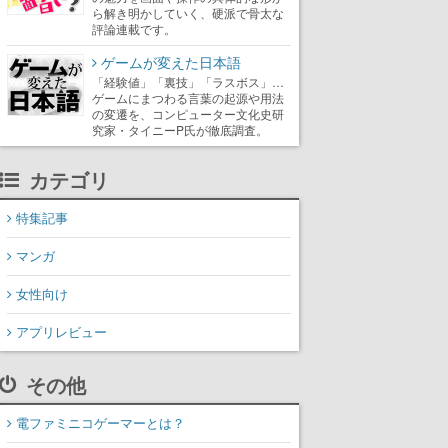
ら解き明かしていく、硬派で骨太な
評論連載です。
ゲームが変えた日本語
「経験値」「裏技」「ラスボス」…
ゲームにまつわる言葉の起源や用法
の変遷を、コンピューター文化史研
究家・タイニーP氏が徹底調査。
カテゴリ
特集記事
マンガ
女性向け
アプリレビュー
その他
電ファミニコゲーマーとは？