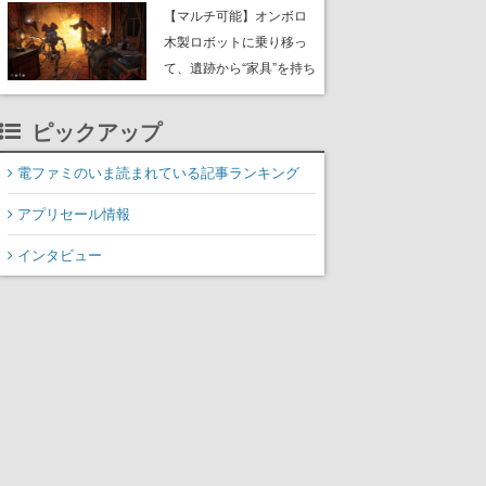
や大きな貝も
【マルチ可能】オンボロ
木製ロボットに乗り移っ
て、遺跡から“家具”を持ち
帰るホラーアクションゲ
ーム『GRAIN ROT』が本
ピックアップ
日8月8日Steamにて発
売。迫る“腐敗”から逃げ延
電ファミのいま読まれている記事ランキング
び、持ち帰った家具で基
アプリセール情報
地を再建
インタビュー