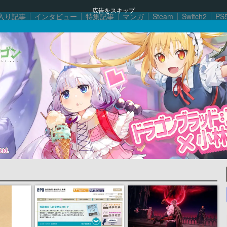
広告をスキップ
入り記事
インタビュー
特集記事
マンガ
Steam
Switch2
PS