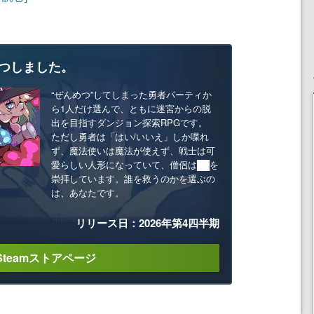
つしました。
“ぜんめつ”してしまった勇者パーティか
ら1人だけ選んで、ともに迷宮からの脱
出を目指すダンジョン探索RPGです。
ただし勇者は「はい/いいえ」しか喋れ
ず、魔法使いは魔法が使えず、戦士は可
愛らしい人形になっていて、僧侶は██を
崇拝しています。誰を救うのかを選ぶの
は、あなたです。
リリース日：2026年第4四半期
Steamストアページ