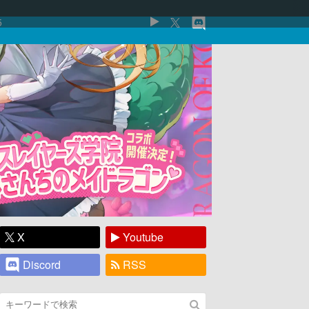
5
X
Youtube
Discord
RSS