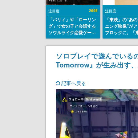
2695
注目度
注目度
「パリィ」や「ローリン
「東映」の“あの
グ」で女の子と会話する
ニング映像”がア
ソウルライク恋愛ゲーム
ブロックに。「
『小早川さんはソウルラ
トリカル グッズ
イク』無料公開。返事に
ョン」が8月下
失敗すると「YOU
売
ソロプレイで遊んでいるのに
DIED」
Tomorrow』が生み出
記事へ戻る