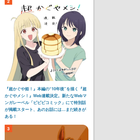
2
『超かぐや姫！』本編の“10年後”を描く『超
かぐやメシ！』Web連載決定。新たなWebマ
ンガレーベル「ビビビコミック」にて特別話
が掲載スタート、あのお話には…まだ続きが
ある！
3