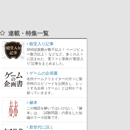
連載・特集一覧
殿堂入り記事
SNS拡散数が数千以上！ ページビュ
ー数万以上！ などなど。多くの人々
に読まれた、電ファミ渾身の“殿堂入
り”記事をまとめました。
ゲームの企画書
名作ゲームクリエイターの方々に製
作時のエピソードをお聞きし、ヒッ
トする企画（ゲーム）とは何か？を
探っていきます。
赫本
この物語を解いてはいけない。『赫
本』は、〈試験問題〉の形をした短
編ホラー小説集です。
新世代に訊く