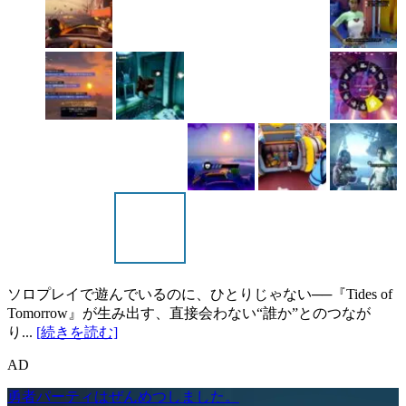
ソロプレイで遊んでいるのに、ひとりじゃない──『Tides of
Tomorrow』が生み出す、直接会わない“誰か”とのつなが
り...
[続きを読む]
AD
勇者パーティはぜんめつしました。