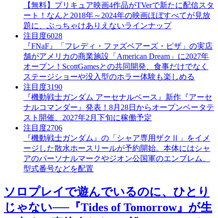
【無料】プリキュア映画4作品がTVerで新たに配信スタ
ート！なんと2018年～2024年の映画ほぼすべてが見放
題に、ぶっちゃけありえないラインナップ
注目度
6028
『FNaF』「フレディ・ファズベアーズ・ピザ」の実店
舗がアメリカの商業施設「American Dream」に2027年
オープン！ScottGamesとの共同開発、食事だけでなく
ステージショーや没入型のホラー体験も楽しめる
注目度
3190
『機動戦士ガンダム アーセナルベース』新作『アーセ
ナルコマンダー』発表！8月28日からオープンベータテ
スト開催、2027年2月下旬に稼働予定
注目度
2706
『機動戦士ガンダム』の「シャア専用ザクⅡ」をイメ
ージした散水ホースリールが予約開始。本体にはシャ
アのパーソナルマークやジオン公国軍のエンブレム、
型式番号などを配置
ソロプレイで遊んでいるのに、ひとり
じゃない──『Tides of Tomorrow』が生