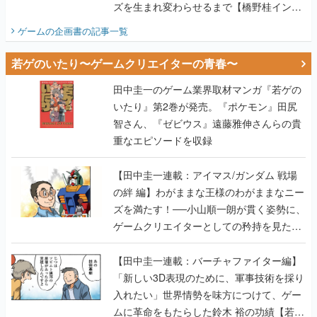
ズを生まれ変わらせるまで【橋野桂インタ
ビュー】
ゲームの企画書
の記事一覧
若ゲのいたり〜ゲームクリエイターの青春〜
田中圭一のゲーム業界取材マンガ『若ゲの
いたり』第2巻が発売。『ポケモン』田尻
智さん、『ゼビウス』遠藤雅伸さんらの貴
重なエピソードを収録
【田中圭一連載：アイマス/ガンダム 戦場
の絆 編】わがままな王様のわがままなニー
ズを満たす！──小山順一朗が貫く姿勢に、
ゲームクリエイターとしての矜持を見た
【若ゲのいたり最終回】
【田中圭一連載：バーチャファイター編】
「新しい3D表現のために、軍事技術を採り
入れたい」世界情勢を味方につけて、ゲー
ムに革命をもたらした鈴木 裕の功績【若ゲ