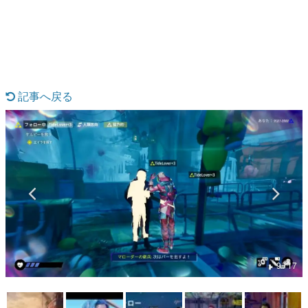
日本のコンテンツ産業やカルチャーに与えた影響を探る企
画です。
日本モバイルゲーム産業史
日本のモバイルゲーム史における主要なトピック・タイト
ルを網羅するほか、開発者へのインタビューや識者による
解説を掲載。約20年の歴史が一望できる決定版！
記事へ戻る
若ゲのいたり〜ゲームクリエイターの青春〜
『うつヌケ』『ペンと箸』等で知られるマンガ家・田中圭
一先生によるゲーム業界レポートマンガです。
なんでゲームは面白い？
ゲーム開発者・hamatsu氏がゲームの魅力を画面や操作の
具体的な形から解き明かしていく、硬派で骨太な評論連載
です。
ゲームが変えた日本語
「経験値」「裏技」「ラスボス」… ゲームにまつわる言葉
の起源や用法の変遷を、コンピューター文化史研究家・タ
イニーP氏が徹底調査。
9 / 17
カテゴリ
特集記事