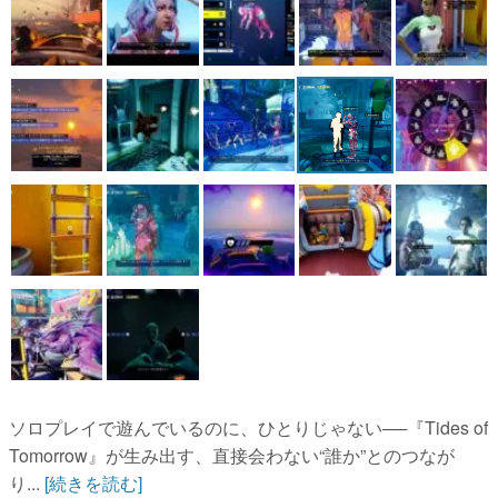
マンガ
女性向け
アプリレビュー
その他
電ファミニコゲーマーとは？
運営：株式会社マレ
ソロプレイで遊んでいるのに、ひとりじゃない──『Tides of
Tomorrow』が生み出す、直接会わない“誰か”とのつなが
り...
[続きを読む]