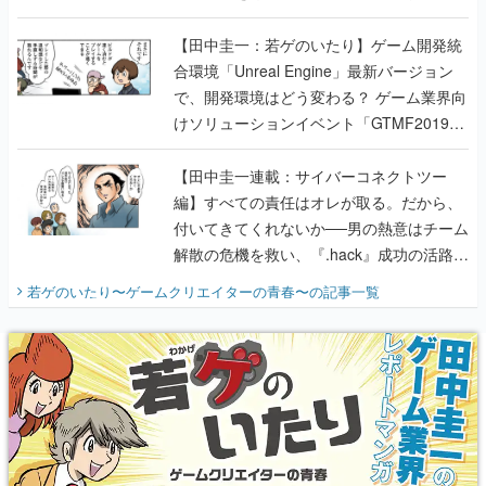
のいたり】
【田中圭一：若ゲのいたり】ゲーム開発統
合環境「Unreal Engine」最新バージョン
で、開発環境はどう変わる？ ゲーム業界向
けソリューションイベント「GTMF2019」
に行って、より理解を深めよう【PR】
【田中圭一連載：サイバーコネクトツー
編】すべての責任はオレが取る。だから、
付いてきてくれないか──男の熱意はチーム
解散の危機を救い、『.hack』成功の活路を
開く。業界の快男児・松山 洋に流れる血は
若ゲのいたり〜ゲームクリエイターの青春〜
の記事一覧
『少年ジャンプ』色だった【若ゲのいた
り】