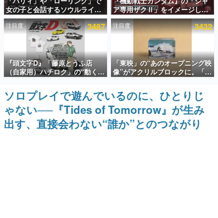
「パリィ」や「ローリング」で
『機動戦士ガンダム』の「シャ
女の子と会話するソウルライク
ア専用ザクⅡ」をイメージした
インタビュー
恋愛ゲーム『小早川さんはソウ
散水ホースリールが予約開始。
注目度
3487
注目度
3432
ルライク』無料公開。返事に失
本体にはシャアのパーソナルマ
連載・特集一覧
敗すると「YOU DIED」
ークやジオン公国軍のエンブレ
ム、型式番号などを配置
殿堂入り記事
『頭文字D』「藤原とうふ店
「東映」の“あのオープニング映
SNS拡散数が数千以上！ ページビュー数万以上！ などな
ど。多くの人々に読まれた、電ファミ渾身の“殿堂入り”記
（自家用）ハチロク」の“動くテ
像”がアクリルブロックに。「東
事をまとめました。
ィッシュケース”が買えるポップ
映ヒストリカル グッズコレクシ
アップショップが開催へ。マン
ョン」が8月下旬より発売
ソロプレイで遊んでいるのに、ひとりじ
ゲームの企画書
ガの舞台である群馬の「イオン
名作ゲームクリエイターの方々に製作時のエピソードをお
ゃない──『Tides of Tomorrow』が生み
モール高崎」にて、8月11日か
聞きし、ヒットする企画（ゲーム）とは何か？を探ってい
ら8月20日までの期間限定で開
きます。
出す、直接会わない“誰か”とのつながり
催予定
赫本
この物語を解いてはいけない。『赫本』は、〈試験問題〉
の形をした短編ホラー小説集です。
新世代に訊く
これからのデジタルゲーム市場を担う若きクリエイター達
の姿を追い、彼らのルーツと情熱を探っていきます。
ゲーム世代の作家たち
ゲームに多大な影響を受けた作家さんに取材し、ゲームが