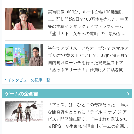
『TATSUJIN EXTREME』で初タッグを組
んだレジェンド2人に訊く開発秘話
実写映像1000分、ルート分岐100種類以
上。配信開始5日で100万本を売った、中国
発の実写インタラクティブドラマゲーム
『盛世天下：女帝への道II』の、規模が違
うこだわりをプロデューサーに聞いた
半年でアプリストアをオープン？ スマホア
プリの“代替ストア”として、わずか6ヵ月で
国内向けローンチを行った発見型ストア
『あっぷアリーナ！』仕掛け人に話を聞い
てみた
インタビュー
の記事一覧
ゲームの企画書
『アビス』は、ひとつの奇跡だった──膨大
な開発資料とともに『テイルズ オブ ジ ア
ビス』開発陣に聞く、「生まれた意味を知
るRPG」が生まれた理由【ゲームの企画
書】