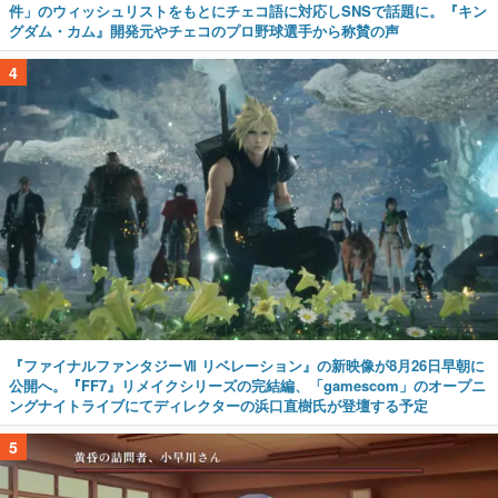
件」のウィッシュリストをもとにチェコ語に対応しSNSで話題に。『キン
グダム・カム』開発元やチェコのプロ野球選手から称賛の声
4
『ファイナルファンタジーⅦ リベレーション』の新映像が8月26日早朝に
公開へ。『FF7』リメイクシリーズの完結編、「gamescom」のオープニ
ングナイトライブにてディレクターの浜口直樹氏が登壇する予定
5