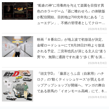
“船倉の神”に培養肉を与えて楽園を目指す異
色のホラーゲーム『器に喰わせろ』の体験版
が配信開始。目的地は700光年先にある「ニ
ューエデン」、不燃の管理者としてクローン
人間を増やし、加工して神に捧げる
2026年8月8日
映画『８番出口』が地上波で初放送が決定。
金曜ロードショーにて8月28日21時より放送
される予定。二宮和也氏が演じる主人公“迷う
男”や、無限に通路ですれ違う“歩く男”を演じ
る河内大和氏の迫真の演技は必見
2026年8月8日
『頭文字D』「藤原とうふ店（自家用）ハチ
ロク」の“動くティッシュケース”が買えるポ
ップアップショップが開催へ。マンガの舞台
である群馬の「イオンモール高崎」にて、8月
11日から8月20日までの期間限定で開催予定
2026年8月8日