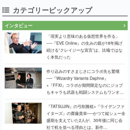
カテゴリーピックアップ
インタビュー
「現実より意味のある仮想世界を作る」
──『EVE Online』の生みの親が18年掲げ
続ける”クレイジーな宣言”は、比喩ではな
く本気だった
作り込みのすさまじさにコラボ先も驚嘆
──『Wizardry Variants Daphne』
×『FFXI』コラボが期間限定なのにジョブ
もキャラも武器も戦闘システムもワンオフ
で作り込まれた理由を両ディレクターに聞
く
『TATSUJIN』の弓削雅稔×『ライデンファ
イターズ』の齋藤貴幸──かつて縦シュー全
盛期を支えていた2人が、30年後に同じ会
社で机を並べる理由とは。新作