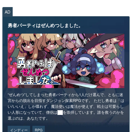
AD
勇者パーティはぜんめつしました。
“ぜんめつ”してしまった勇者パーティから1人だけ選んで、ともに迷
宮からの脱出を目指すダンジョン探索RPGです。 ただし勇者は「は
い/いいえ」しか喋れず、魔法使いは魔法が使えず、戦士は可愛らし
い人形になっていて、僧侶は██を崇拝しています。誰を救うのかを
選ぶのは、あなたです。
インディー
RPG