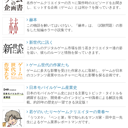
名作ゲームクリエイターの方々に製作時のエピソードをお聞き
し、ヒットする企画（ゲーム）とは何か？を探っていきます。
赫本
この物語を解いてはいけない。『赫本』は、〈試験問題〉の形
をした短編ホラー小説集です。
新世代に訊く
これからのデジタルゲーム市場を担う若きクリエイター達の姿
を追い、彼らのルーツと情熱を探っていきます。
ゲーム世代の作家たち
ゲームに多大な影響を受けた作家さんに取材し、ゲームが日本
のコンテンツ産業やカルチャーに与えた影響を探る企画です。
日本モバイルゲーム産業史
日本のモバイルゲーム史における主要なトピック・タイトルを
網羅するほか、開発者へのインタビューや識者による解説を掲
載。約20年の歴史が一望できる決定版！
若ゲのいたり〜ゲームクリエイターの青春〜
『うつヌケ』『ペンと箸』等で知られるマンガ家・田中圭一先
生によるゲーム業界レポートマンガです。