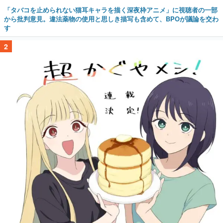
「タバコを止められない猫耳キャラを描く深夜枠アニメ」に視聴者の一部
から批判意見。違法薬物の使用と思しき描写も含めて、BPOが議論を交わ
す
2