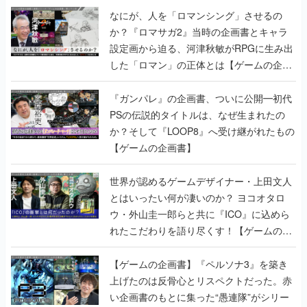
なにが、人を「ロマンシング」させるの
か？『ロマサガ2』当時の企画書とキャラ
設定画から迫る、河津秋敏がRPGに生み出
した「ロマン」の正体とは【ゲームの企画
書】
『ガンパレ』の企画書、ついに公開━初代
PSの伝説的タイトルは、なぜ生まれたの
か？そして『LOOP8』へ受け継がれたもの
【ゲームの企画書】
世界が認めるゲームデザイナー・上田文人
とはいったい何が凄いのか？ ヨコオタロ
ウ・外山圭一郎らと共に『ICO』に込めら
れたこだわりを語り尽くす！【ゲームの企
画書】
【ゲームの企画書】『ペルソナ3』を築き
上げたのは反骨心とリスペクトだった。赤
い企画書のもとに集った“愚連隊”がシリー