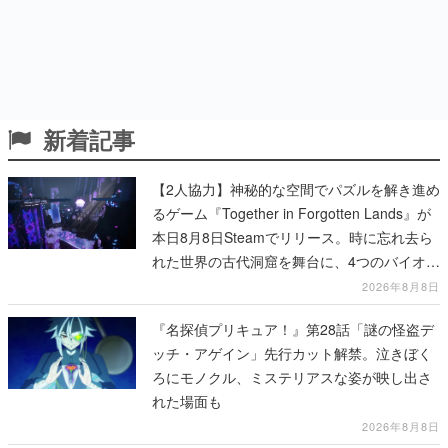
新着記事
【2人協力】神秘的な空間でパズルを解き進め
るゲーム『Together in Forgotten Lands』が
本日8月8日Steamでリリース。時に忘れ去ら
れた世界の古代洞窟を舞台に、4つのバイオー
ムを探索しながら脱出を目指す
2026年8月8日
『名探偵プリキュア！』第28話「謎の怪盗デ
ッチ・アゲイン」先行カット解禁。泣きぼく
ろにモノクル、ミステリアスな姿が映し出さ
れた場面も
2026年8月8日