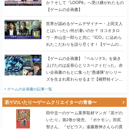
か？そして『LOOP8』へ受け継がれたもの
【ゲームの企画書】
世界が認めるゲームデザイナー・上田文人
とはいったい何が凄いのか？ ヨコオタロ
ウ・外山圭一郎らと共に『ICO』に込めら
れたこだわりを語り尽くす！【ゲームの企
画書】
【ゲームの企画書】『ペルソナ3』を築き
上げたのは反骨心とリスペクトだった。赤
い企画書のもとに集った“愚連隊”がシリー
ズを生まれ変わらせるまで【橋野桂インタ
ビュー】
ゲームの企画書
の記事一覧
若ゲのいたり〜ゲームクリエイターの青春〜
田中圭一のゲーム業界取材マンガ『若ゲの
いたり』第2巻が発売。『ポケモン』田尻
智さん、『ゼビウス』遠藤雅伸さんらの貴