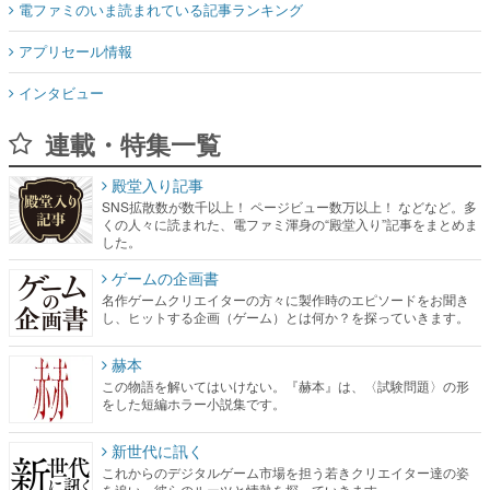
電ファミのいま読まれている記事ランキング
アプリセール情報
インタビュー
連載・特集一覧
殿堂入り記事
SNS拡散数が数千以上！ ページビュー数万以上！ などなど。多
くの人々に読まれた、電ファミ渾身の“殿堂入り”記事をまとめま
した。
ゲームの企画書
名作ゲームクリエイターの方々に製作時のエピソードをお聞き
し、ヒットする企画（ゲーム）とは何か？を探っていきます。
赫本
この物語を解いてはいけない。『赫本』は、〈試験問題〉の形
をした短編ホラー小説集です。
新世代に訊く
これからのデジタルゲーム市場を担う若きクリエイター達の姿
を追い、彼らのルーツと情熱を探っていきます。