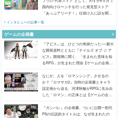
プリの“代替ストア”として、わずか6ヵ月で
国内向けローンチを行った発見型ストア
『あっぷアリーナ！』仕掛け人に話を聞い
てみた
インタビュー
の記事一覧
ゲームの企画書
『アビス』は、ひとつの奇跡だった──膨大
な開発資料とともに『テイルズ オブ ジ ア
ビス』開発陣に聞く、「生まれた意味を知
るRPG」が生まれた理由【ゲームの企画
書】
なにが、人を「ロマンシング」させるの
か？『ロマサガ2』当時の企画書とキャラ
設定画から迫る、河津秋敏がRPGに生み出
した「ロマン」の正体とは【ゲームの企画
書】
『ガンパレ』の企画書、ついに公開━初代
PSの伝説的タイトルは、なぜ生まれたの