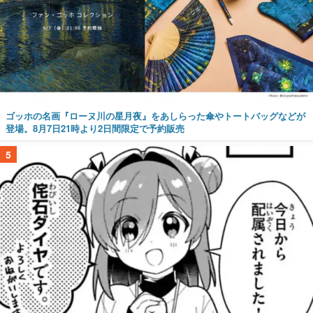
ゴッホの名画『ローヌ川の星月夜』をあしらった傘やトートバッグなどが
登場。8月7日21時より2日間限定で予約販売
5