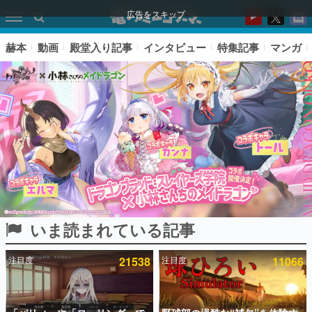
広告をスキップ
赫本
動画
殿堂入り記事
インタビュー
特集記事
マンガ
いま読まれている記事
ピックアップ
注目度
21538
注目度
11066
電ファミのいま読まれている記事ランキング
アプリセール情報