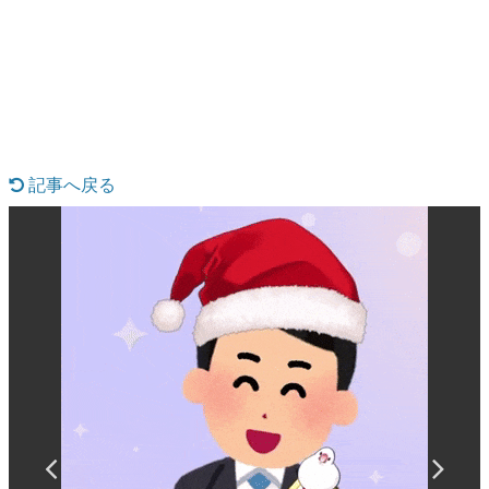
日本のコンテンツ産業やカルチャーに与えた影響を探る企
画です。
日本モバイルゲーム産業史
日本のモバイルゲーム史における主要なトピック・タイト
ルを網羅するほか、開発者へのインタビューや識者による
解説を掲載。約20年の歴史が一望できる決定版！
若ゲのいたり〜ゲームクリエイターの青春〜
『うつヌケ』『ペンと箸』等で知られるマンガ家・田中圭
記事へ戻る
一先生によるゲーム業界レポートマンガです。
なんでゲームは面白い？
ゲーム開発者・hamatsu氏がゲームの魅力を画面や操作の
具体的な形から解き明かしていく、硬派で骨太な評論連載
です。
ゲームが変えた日本語
「経験値」「裏技」「ラスボス」… ゲームにまつわる言葉
の起源や用法の変遷を、コンピューター文化史研究家・タ
イニーP氏が徹底調査。
カテゴリ
特集記事