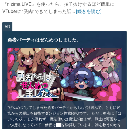
『nizima LIVE』を使ったら、拍子抜けするほど簡単に
VTuberに"受肉"できてしまった話...
[続きを読む]
AD
勇者パーティはぜんめつしました。
“ぜんめつ”してしまった勇者パーティから1人だけ選んで、ともに迷
宮からの脱出を目指すダンジョン探索RPGです。 ただし勇者は「は
い/いいえ」しか喋れず、魔法使いは魔法が使えず、戦士は可愛らし
い人形になっていて、僧侶は██を崇拝しています。誰を救うのかを