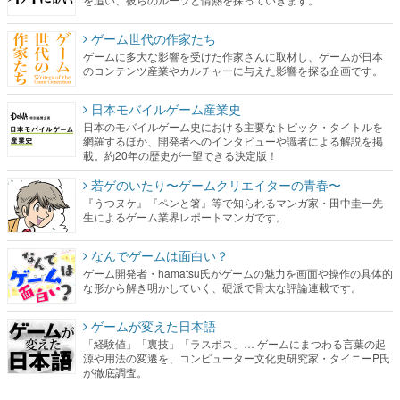
ゲーム世代の作家たち
ゲームに多大な影響を受けた作家さんに取材し、ゲームが日本
のコンテンツ産業やカルチャーに与えた影響を探る企画です。
日本モバイルゲーム産業史
日本のモバイルゲーム史における主要なトピック・タイトルを
網羅するほか、開発者へのインタビューや識者による解説を掲
載。約20年の歴史が一望できる決定版！
若ゲのいたり〜ゲームクリエイターの青春〜
『うつヌケ』『ペンと箸』等で知られるマンガ家・田中圭一先
生によるゲーム業界レポートマンガです。
なんでゲームは面白い？
ゲーム開発者・hamatsu氏がゲームの魅力を画面や操作の具体的
な形から解き明かしていく、硬派で骨太な評論連載です。
ゲームが変えた日本語
「経験値」「裏技」「ラスボス」… ゲームにまつわる言葉の起
源や用法の変遷を、コンピューター文化史研究家・タイニーP氏
が徹底調査。