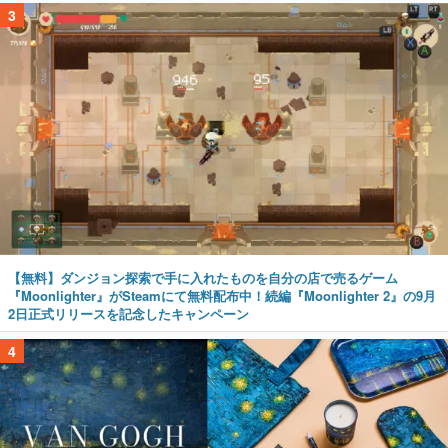
3
【無料】ダンジョン探索で手に入れたものを自分の店で売るゲーム
『Moonlighter』がSteamにて無料配布中！続編『Moonlighter 2』の9月
2日正式リリースを記念したキャンペーン
4