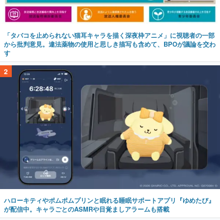
「タバコを止められない猫耳キャラを描く深夜枠アニメ」に視聴者の一部
から批判意見。違法薬物の使用と思しき描写も含めて、BPOが議論を交わ
す
2
ハローキティやポムポムプリンと眠れる睡眠サポートアプリ『ゆめたび』
が配信中。キャラごとのASMRや目覚ましアラームも搭載