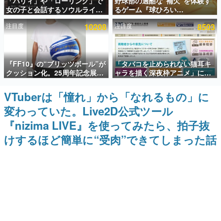
「パリィ」や「ローリング」で
野球部の過酷な“補欠”を体験す
女の子と会話するソウルライク
るゲーム『球ひろい
インタビュー
恋愛ゲーム『小早川さんはソウ
Simulator』が「1件」のウィッ
注目度
10208
注目度
8503
ルライク』無料公開。返事に失
シュリストをもとにチェコ語に
連載・特集一覧
敗すると「YOU DIED」
対応しSNSで話題に。『キング
ダム・カム』開発元やチェコの
プロ野球選手から称賛の声
殿堂入り記事
『FF10』の“ブリッツボール”が
「タバコを止められない猫耳キ
SNS拡散数が数千以上！ ページビュー数万以上！ などな
ど。多くの人々に読まれた、電ファミ渾身の“殿堂入り”記
クッション化。25周年記念展
ャラを描く深夜枠アニメ」に視
事をまとめました。
「FINAL FANTASY X
聴者の一部から批判意見。違法
MUSEUM-幻光の記憶-」のグッ
薬物の使用と思しき描写も含め
VTuberは「憧れ」から「なれるもの」に
ゲームの企画書
ズ情報が一部公開
て、BPOが議論を交わす
名作ゲームクリエイターの方々に製作時のエピソードをお
変わっていた。Live2D公式ツール
聞きし、ヒットする企画（ゲーム）とは何か？を探ってい
きます。
『nizima LIVE』を使ってみたら、拍子抜
赫本
けするほど簡単に“受肉”できてしまった話
この物語を解いてはいけない。『赫本』は、〈試験問題〉
の形をした短編ホラー小説集です。
新世代に訊く
これからのデジタルゲーム市場を担う若きクリエイター達
の姿を追い、彼らのルーツと情熱を探っていきます。
ゲーム世代の作家たち
ゲームに多大な影響を受けた作家さんに取材し、ゲームが