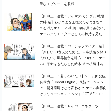
重なエピソードを収録
【田中圭一連載：アイマス/ガンダム 戦場
の絆 編】わがままな王様のわがままなニー
ズを満たす！──小山順一朗が貫く姿勢に、
ゲームクリエイターとしての矜持を見た
【若ゲのいたり最終回】
【田中圭一連載：バーチャファイター編】
「新しい3D表現のために、軍事技術を採り
入れたい」世界情勢を味方につけて、ゲー
ムに革命をもたらした鈴木 裕の功績【若ゲ
のいたり】
【田中圭一：若ゲのいたり】ゲーム開発統
合環境「Unreal Engine」最新バージョン
で、開発環境はどう変わる？ ゲーム業界向
けソリューションイベント「GTMF2019」
に行って、より理解を深めよう【PR】
【田中圭一連載：サイバーコネクトツー