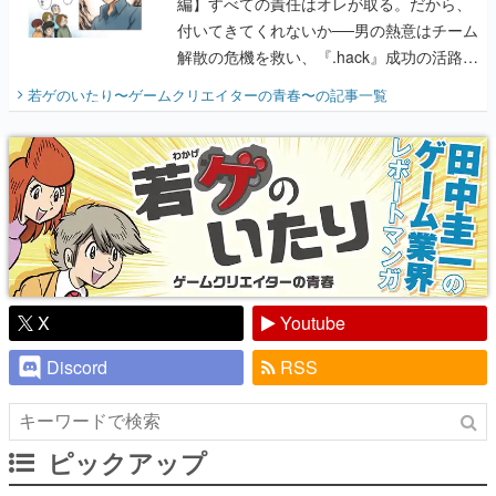
編】すべての責任はオレが取る。だから、
付いてきてくれないか──男の熱意はチーム
解散の危機を救い、『.hack』成功の活路を
開く。業界の快男児・松山 洋に流れる血は
若ゲのいたり〜ゲームクリエイターの青春〜
の記事一覧
『少年ジャンプ』色だった【若ゲのいた
り】
X
Youtube
Discord
RSS
ピックアップ