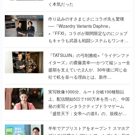
く本気だった
作り込みのすさまじさにコラボ先も驚嘆
──『Wizardry Variants Daphne』
×『FFXI』コラボが期間限定なのにジョブ
もキャラも武器も戦闘システムもワンオフ
で作り込まれた理由を両ディレクターに聞
く
『TATSUJIN』の弓削雅稔×『ライデンファ
イターズ』の齋藤貴幸──かつて縦シュー全
盛期を支えていた2人が、30年後に同じ会
社で机を並べる理由とは。新作
『TATSUJIN EXTREME』で初タッグを組
んだレジェンド2人に訊く開発秘話
実写映像1000分、ルート分岐100種類以
上。配信開始5日で100万本を売った、中国
発の実写インタラクティブドラマゲーム
『盛世天下：女帝への道II』の、規模が違
うこだわりをプロデューサーに聞いた
半年でアプリストアをオープン？ スマホア