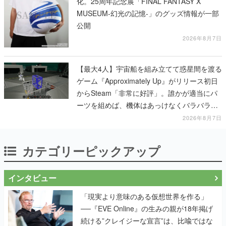
化。25周年記念展「FINAL FANTASY X
MUSEUM-幻光の記憶-」のグッズ情報が一部
公開
2026年8月7日
【最大4人】宇宙船を組み立てて惑星間を渡る
ゲーム『Approximately Up』がリリース初日
からSteam「非常に好評」。誰かが適当にパ
ーツを組めば、機体はあっけなくバラバラに
大破
2026年8月7日
カテゴリーピックアップ
インタビュー
「現実より意味のある仮想世界を作る」
──『EVE Online』の生みの親が18年掲げ
続ける”クレイジーな宣言”は、比喩ではな