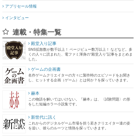
アプリセール情報
インタビュー
連載・特集一覧
殿堂入り記事
SNS拡散数が数千以上！ ページビュー数万以上！ などなど。多
くの人々に読まれた、電ファミ渾身の“殿堂入り”記事をまとめま
した。
ゲームの企画書
名作ゲームクリエイターの方々に製作時のエピソードをお聞き
し、ヒットする企画（ゲーム）とは何か？を探っていきます。
赫本
この物語を解いてはいけない。『赫本』は、〈試験問題〉の形
をした短編ホラー小説集です。
新世代に訊く
これからのデジタルゲーム市場を担う若きクリエイター達の姿
を追い、彼らのルーツと情熱を探っていきます。