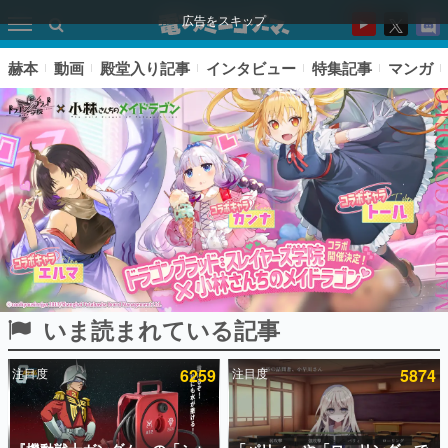
広告をスキップ
赫本
動画
殿堂入り記事
インタビュー
特集記事
マンガ
いま読まれている記事
ピックアップ
注目度
6259
注目度
5874
電ファミのいま読まれている記事ランキング
アプリセール情報