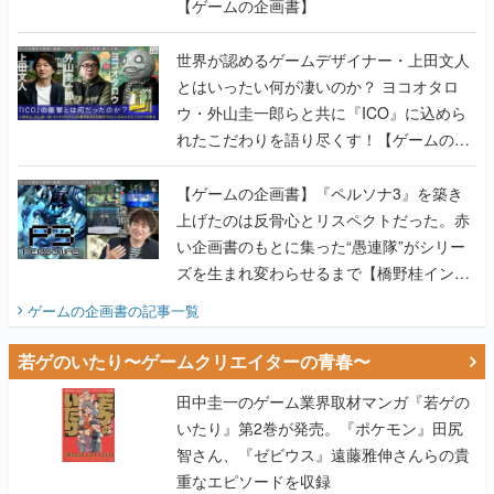
【ゲームの企画書】
世界が認めるゲームデザイナー・上田文人
とはいったい何が凄いのか？ ヨコオタロ
ウ・外山圭一郎らと共に『ICO』に込めら
れたこだわりを語り尽くす！【ゲームの企
画書】
【ゲームの企画書】『ペルソナ3』を築き
上げたのは反骨心とリスペクトだった。赤
い企画書のもとに集った“愚連隊”がシリー
ズを生まれ変わらせるまで【橋野桂インタ
ビュー】
ゲームの企画書
の記事一覧
若ゲのいたり〜ゲームクリエイターの青春〜
田中圭一のゲーム業界取材マンガ『若ゲの
いたり』第2巻が発売。『ポケモン』田尻
智さん、『ゼビウス』遠藤雅伸さんらの貴
重なエピソードを収録