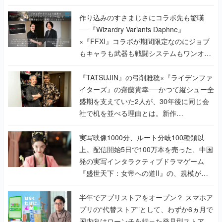
作り込みのすさまじさにコラボ先も驚嘆
──『Wizardry Variants Daphne』
×『FFXI』コラボが期間限定なのにジョブ
もキャラも武器も戦闘システムもワンオフ
で作り込まれた理由を両ディレクターに聞
く
『TATSUJIN』の弓削雅稔×『ライデンファ
イターズ』の齋藤貴幸──かつて縦シュー全
盛期を支えていた2人が、30年後に同じ会
社で机を並べる理由とは。新作
『TATSUJIN EXTREME』で初タッグを組
んだレジェンド2人に訊く開発秘話
実写映像1000分、ルート分岐100種類以
上。配信開始5日で100万本を売った、中国
発の実写インタラクティブドラマゲーム
『盛世天下：女帝への道II』の、規模が違
うこだわりをプロデューサーに聞いた
半年でアプリストアをオープン？ スマホア
プリの“代替ストア”として、わずか6ヵ月で
国内向けローンチを行った発見型ストア