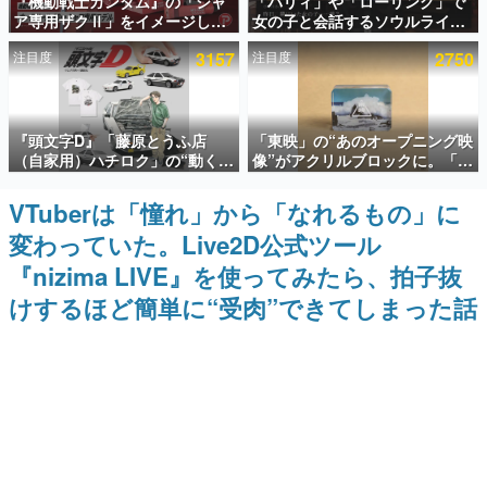
『機動戦士ガンダム』の「シャ
「パリィ」や「ローリング」で
ア専用ザクⅡ」をイメージした
女の子と会話するソウルライク
インタビュー
散水ホースリールが予約開始。
恋愛ゲーム『小早川さんはソウ
注目度
3157
注目度
2750
本体にはシャアのパーソナルマ
ルライク』無料公開。返事に失
連載・特集一覧
ークやジオン公国軍のエンブレ
敗すると「YOU DIED」
ム、型式番号などを配置
殿堂入り記事
『頭文字D』「藤原とうふ店
「東映」の“あのオープニング映
SNS拡散数が数千以上！ ページビュー数万以上！ などな
ど。多くの人々に読まれた、電ファミ渾身の“殿堂入り”記
（自家用）ハチロク」の“動くテ
像”がアクリルブロックに。「東
事をまとめました。
ィッシュケース”が買えるポップ
映ヒストリカル グッズコレクシ
アップショップが開催へ。マン
ョン」が8月下旬より発売
VTuberは「憧れ」から「なれるもの」に
ゲームの企画書
ガの舞台である群馬の「イオン
名作ゲームクリエイターの方々に製作時のエピソードをお
変わっていた。Live2D公式ツール
モール高崎」にて、8月11日か
聞きし、ヒットする企画（ゲーム）とは何か？を探ってい
ら8月20日までの期間限定で開
きます。
『nizima LIVE』を使ってみたら、拍子抜
催予定
赫本
けするほど簡単に“受肉”できてしまった話
この物語を解いてはいけない。『赫本』は、〈試験問題〉
の形をした短編ホラー小説集です。
新世代に訊く
これからのデジタルゲーム市場を担う若きクリエイター達
の姿を追い、彼らのルーツと情熱を探っていきます。
ゲーム世代の作家たち
ゲームに多大な影響を受けた作家さんに取材し、ゲームが