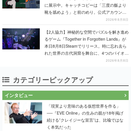
に展示中。キャッチコピーは「三度の飯より
靴を舐めよう」と前のめり。公式アカウント
も開設され、2026年リリースに向けて開発中
2026年8月8日
【2人協力】神秘的な空間でパズルを解き進め
るゲーム『Together in Forgotten Lands』が
本日8月8日Steamでリリース。時に忘れ去ら
れた世界の古代洞窟を舞台に、4つのバイオー
ムを探索しながら脱出を目指す
2026年8月8日
カテゴリーピックアップ
インタビュー
「現実より意味のある仮想世界を作る」
──『EVE Online』の生みの親が18年掲げ
続ける”クレイジーな宣言”は、比喩ではな
く本気だった