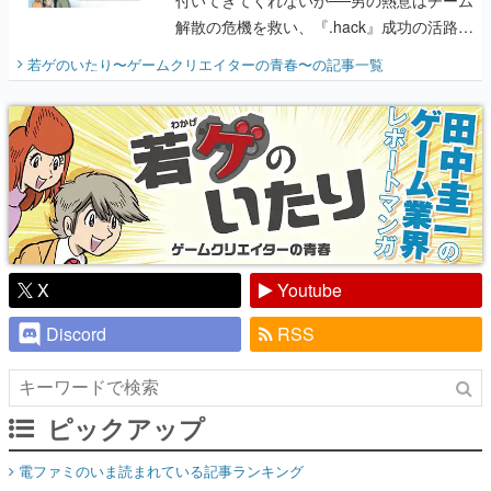
解散の危機を救い、『.hack』成功の活路を
開く。業界の快男児・松山 洋に流れる血は
若ゲのいたり〜ゲームクリエイターの青春〜
の記事一覧
『少年ジャンプ』色だった【若ゲのいた
り】
X
Youtube
Discord
RSS
ピックアップ
電ファミのいま読まれている記事ランキング