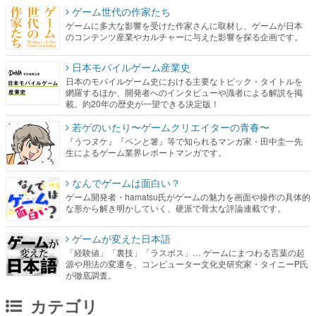
ゲーム世代の作家たち
ゲームに多大な影響を受けた作家さんに取材し、ゲームが日本
のコンテンツ産業やカルチャーに与えた影響を探る企画です。
日本モバイルゲーム産業史
日本のモバイルゲーム史における主要なトピック・タイトルを
網羅するほか、開発者へのインタビューや識者による解説を掲
載。約20年の歴史が一望できる決定版！
若ゲのいたり〜ゲームクリエイターの青春〜
『うつヌケ』『ペンと箸』等で知られるマンガ家・田中圭一先
生によるゲーム業界レポートマンガです。
なんでゲームは面白い？
ゲーム開発者・hamatsu氏がゲームの魅力を画面や操作の具体的
な形から解き明かしていく、硬派で骨太な評論連載です。
ゲームが変えた日本語
「経験値」「裏技」「ラスボス」… ゲームにまつわる言葉の起
源や用法の変遷を、コンピューター文化史研究家・タイニーP氏
が徹底調査。
カテゴリ