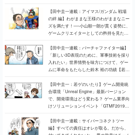
【田中圭一連載：アイマス/ガンダム 戦場
の絆 編】わがままな王様のわがままなニー
ズを満たす！──小山順一朗が貫く姿勢に、
ゲームクリエイターとしての矜持を見た
【若ゲのいたり最終回】
【田中圭一連載：バーチャファイター編】
「新しい3D表現のために、軍事技術を採り
入れたい」世界情勢を味方につけて、ゲー
ムに革命をもたらした鈴木 裕の功績【若ゲ
のいたり】
【田中圭一：若ゲのいたり】ゲーム開発統
合環境「Unreal Engine」最新バージョン
で、開発環境はどう変わる？ ゲーム業界向
けソリューションイベント「GTMF2019」
に行って、より理解を深めよう【PR】
【田中圭一連載：サイバーコネクトツー
編】すべての責任はオレが取る。だから、
付いてきてくれないか──男の熱意はチーム