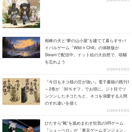
相棒の犬と“夢の山小屋”を建てて暮らすサバ
イバルゲーム『Wild n Chill』の体験版が
Steamで配信中。ドット絵の大自然で、喧騒
を忘れよう
2026年8月8日
『今日もネコ様の圧が強い』電子書籍の既刊1
～2巻が「30％オフ」でお得に。ジト目でツ
ンツンしたネコたちと、ネコを溺愛する人間
のすれ違いを描く
2026年8月8日
ひたすら“靴”を舐めまわす狂気のVRゲーム
『シュ～ペロ』が「東京ゲームダンジョン」