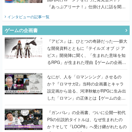
『あっぷアリーナ！』仕掛け人に話を聞い
てみた
インタビュー
の記事一覧
ゲームの企画書
『アビス』は、ひとつの奇跡だった──膨大
な開発資料とともに『テイルズ オブ ジ ア
ビス』開発陣に聞く、「生まれた意味を知
るRPG」が生まれた理由【ゲームの企画
書】
なにが、人を「ロマンシング」させるの
か？『ロマサガ2』当時の企画書とキャラ
設定画から迫る、河津秋敏がRPGに生み出
した「ロマン」の正体とは【ゲームの企画
書】
『ガンパレ』の企画書、ついに公開━初代
PSの伝説的タイトルは、なぜ生まれたの
か？そして『LOOP8』へ受け継がれたもの