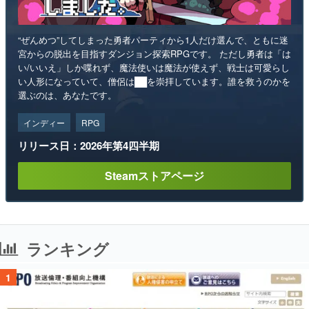
“ぜんめつ”してしまった勇者パーティから1人だけ選んで、ともに迷
宮からの脱出を目指すダンジョン探索RPGです。 ただし勇者は「は
い/いいえ」しか喋れず、魔法使いは魔法が使えず、戦士は可愛らし
い人形になっていて、僧侶は██を崇拝しています。誰を救うのかを
選ぶのは、あなたです。
インディー
RPG
リリース日：2026年第4四半期
Steamストアページ
ランキング
1