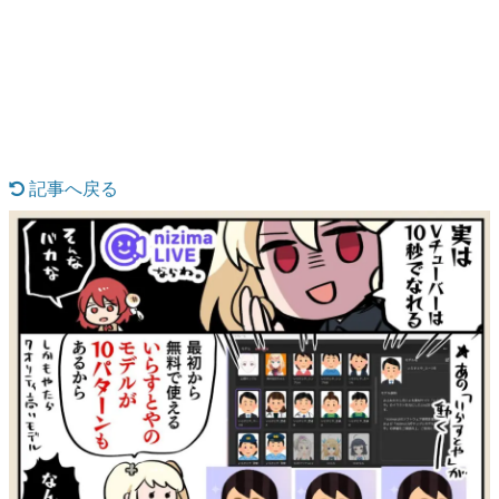
日本のコンテンツ産業やカルチャーに与えた影響を探る企
画です。
日本モバイルゲーム産業史
日本のモバイルゲーム史における主要なトピック・タイト
ルを網羅するほか、開発者へのインタビューや識者による
解説を掲載。約20年の歴史が一望できる決定版！
若ゲのいたり〜ゲームクリエイターの青春〜
『うつヌケ』『ペンと箸』等で知られるマンガ家・田中圭
記事へ戻る
一先生によるゲーム業界レポートマンガです。
なんでゲームは面白い？
ゲーム開発者・hamatsu氏がゲームの魅力を画面や操作の
具体的な形から解き明かしていく、硬派で骨太な評論連載
です。
ゲームが変えた日本語
「経験値」「裏技」「ラスボス」… ゲームにまつわる言葉
の起源や用法の変遷を、コンピューター文化史研究家・タ
イニーP氏が徹底調査。
カテゴリ
特集記事