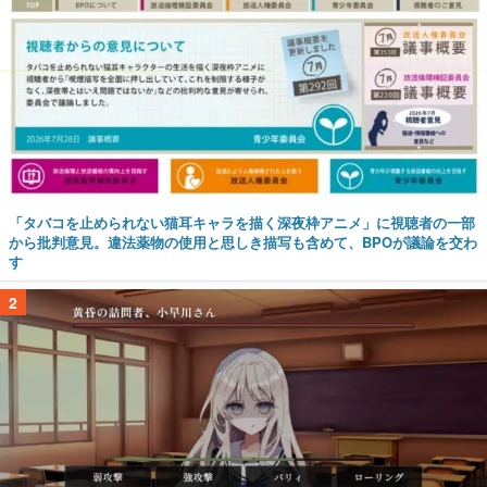
「タバコを止められない猫耳キャラを描く深夜枠アニメ」に視聴者の一部
から批判意見。違法薬物の使用と思しき描写も含めて、BPOが議論を交わ
す
2