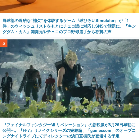
野球部の過酷な“補欠”を体験するゲーム『球ひろいSimulator』が「1
件」のウィッシュリストをもとにチェコ語に対応しSNSで話題に。『キン
グダム・カム』開発元やチェコのプロ野球選手から称賛の声
5
『ファイナルファンタジーⅦ リベレーション』の新映像が8月26日早朝に
公開へ。『FF7』リメイクシリーズの完結編、「gamescom」のオープニ
ングナイトライブにてディレクターの浜口直樹氏が登壇する予定