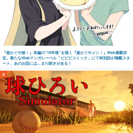
『超かぐや姫！』本編の“10年後”を描く『超かぐやメシ！』Web連載決
定。新たなWebマンガレーベル「ビビビコミック」にて特別話が掲載スタ
ート、あのお話には…まだ続きがある！
4