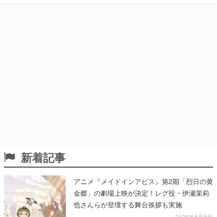
新着記事
アニメ『メイドインアビス』第2期「烈日の黄
金郷」の劇場上映が決定！レグ役・伊瀬茉莉
也さんらが登壇する舞台挨拶も実施
2026年8月8日