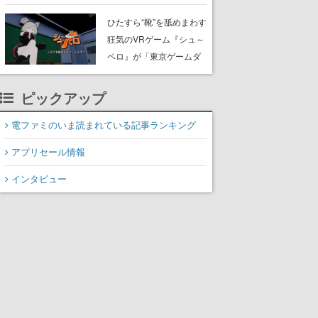
たネコたちと、ネコを溺
愛する人間のすれ違いを
ひたすら“靴”を舐めまわす
描く
狂気のVRゲーム『シュ～
ペロ』が「東京ゲームダ
ンジョン」に展示中。キ
ャッチコピーは「三度の
ピックアップ
飯より靴を舐めよう」と
前のめり。公式アカウン
電ファミのいま読まれている記事ランキング
トも開設され、2026年リ
アプリセール情報
リースに向けて開発中
インタビュー