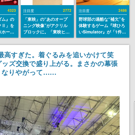
4323
2772
2486
注目度
注目度
ダム』の
「東映」の“あのオープ
野球部の過酷な“補欠”を
クⅡ」を
ニング映像”がアクリル
体験するゲーム『球ひろ
水ホース
ブロックに。「東映ヒス
いSimulator』が「1件」
始。本体
トリカル グッズコレクシ
のウィッシュリストをも
ーソナル
ョン」が8月下旬より発
とにチェコ語に対応し
公国軍の
売
SNSで話題に。『キング
最高すぎた。着ぐるみを追いかけて笑
式番号な
ダム・カム』開発元やチ
グッズ交換で盛り上がる。まさかの幕張
ェコのプロ野球選手から
称賛の声
くなりやがって……