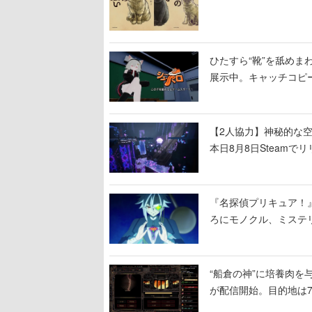
ひたすら“靴”を舐めま
展示中。キャッチコピ
開設され、2026年リ
【2人協力】神秘的な空間でパ
本日8月8日Steam
ームを探索しながら脱
『名探偵プリキュア！
ろにモノクル、ミステ
“船倉の神”に培養肉
が配信開始。目的地は
人間を増やし、加工し