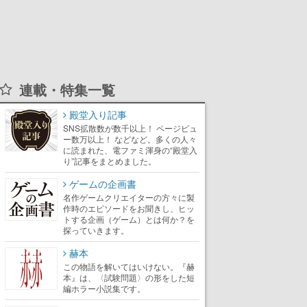
連載・特集一覧
殿堂入り記事
SNS拡散数が数千以上！ ページビュ
ー数万以上！ などなど。多くの人々
に読まれた、電ファミ渾身の“殿堂入
り”記事をまとめました。
ゲームの企画書
名作ゲームクリエイターの方々に製
作時のエピソードをお聞きし、ヒッ
トする企画（ゲーム）とは何か？を
探っていきます。
赫本
この物語を解いてはいけない。『赫
本』は、〈試験問題〉の形をした短
編ホラー小説集です。