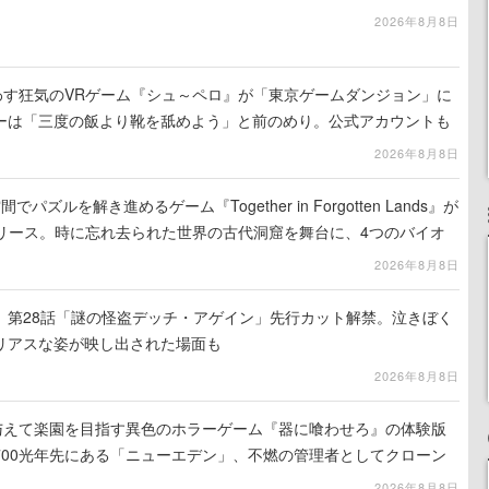
2026年8月8日
わす狂気のVRゲーム『シュ～ペロ』が「東京ゲームダンジョン」に
ーは「三度の飯より靴を舐めよう」と前のめり。公式アカウントも
リースに向けて開発中
2026年8月8日
ズルを解き進めるゲーム『Together in Forgotten Lands』が
でリリース。時に忘れ去られた世界の古代洞窟を舞台に、4つのバイオ
出を目指す
2026年8月8日
』第28話「謎の怪盗デッチ・アゲイン」先行カット解禁。泣きぼく
リアスな姿が映し出された場面も
2026年8月8日
を与えて楽園を目指す異色のホラーゲーム『器に喰わせろ』の体験版
700光年先にある「ニューエデン」、不燃の管理者としてクローン
て神に捧げる
2026年8月8日