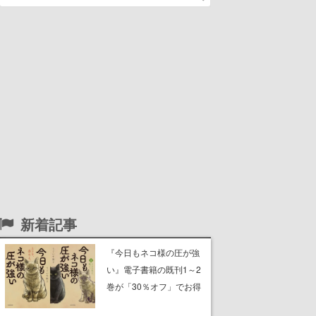
新着記事
『今日もネコ様の圧が強
い』電子書籍の既刊1～2
巻が「30％オフ」でお得
に。ジト目でツンツンし