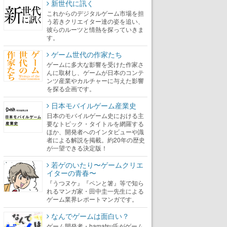
新世代に訊く
これからのデジタルゲーム市場を担
う若きクリエイター達の姿を追い、
彼らのルーツと情熱を探っていきま
す。
ゲーム世代の作家たち
ゲームに多大な影響を受けた作家さ
んに取材し、ゲームが日本のコンテ
ンツ産業やカルチャーに与えた影響
を探る企画です。
日本モバイルゲーム産業史
日本のモバイルゲーム史における主
要なトピック・タイトルを網羅する
ほか、開発者へのインタビューや識
者による解説を掲載。約20年の歴史
が一望できる決定版！
若ゲのいたり〜ゲームクリエ
イターの青春〜
『うつヌケ』『ペンと箸』等で知ら
れるマンガ家・田中圭一先生による
ゲーム業界レポートマンガです。
なんでゲームは面白い？
ゲーム開発者・hamatsu氏がゲーム