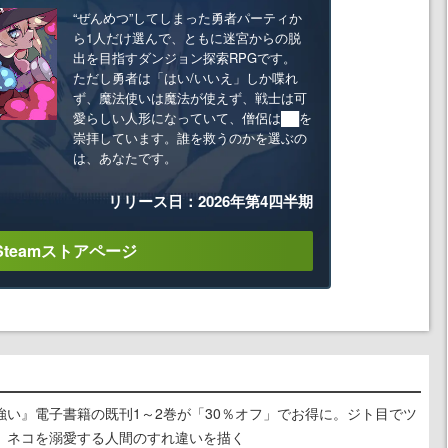
“ぜんめつ”してしまった勇者パーティか
ら1人だけ選んで、ともに迷宮からの脱
出を目指すダンジョン探索RPGです。
ただし勇者は「はい/いいえ」しか喋れ
ず、魔法使いは魔法が使えず、戦士は可
愛らしい人形になっていて、僧侶は██を
崇拝しています。誰を救うのかを選ぶの
は、あなたです。
リリース日：2026年第4四半期
Steamストアページ
強い』電子書籍の既刊1～2巻が「30％オフ」でお得に。ジト目でツ
、ネコを溺愛する人間のすれ違いを描く