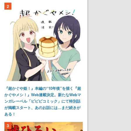
2
『超かぐや姫！』本編の“10年後”を描く『超
かぐやメシ！』Web連載決定。新たなWebマ
ンガレーベル「ビビビコミック」にて特別話
が掲載スタート、あのお話には…まだ続きが
ある！
3