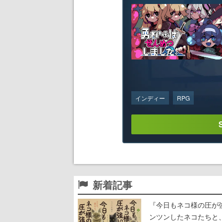
インディー
RPG
新着記事
『今日もネコ様の圧が
ンツンしたネコたちと