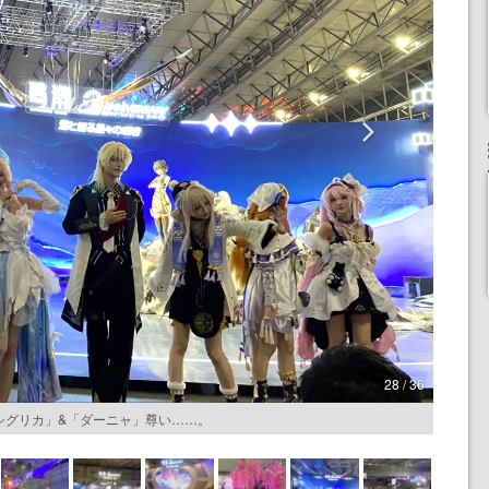
28 / 36
シグリカ」&「ダーニャ」尊い……。