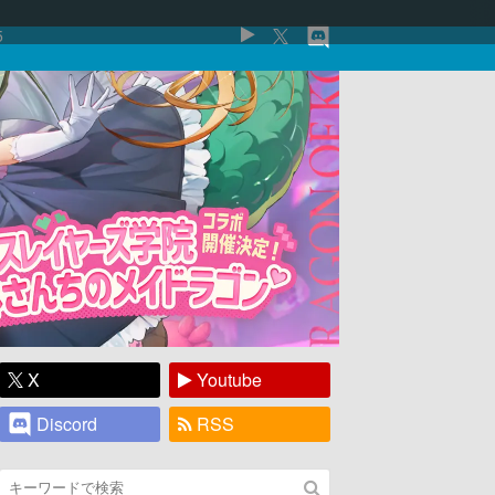
5
X
Youtube
Discord
RSS