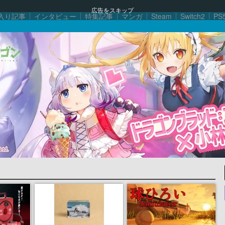
広告をスキップ
入り記事
インタビュー
特集記事
マンガ
Steam
Switch2
PS