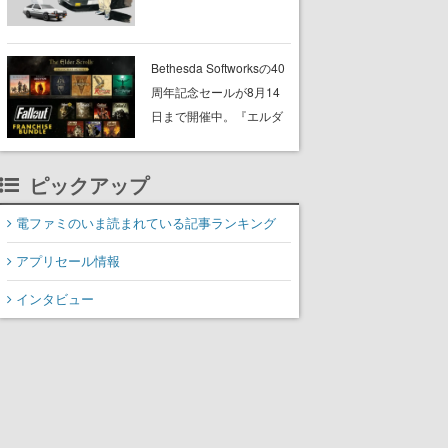
プショップが開催へ。マ
ンガの舞台である群馬の
「イオンモール高崎」に
Bethesda Softworksの40
て、8月11日から8月20日
周年記念セールが8月14
までの期間限定で開催予
日まで開催中。『エルダ
定
ー・スクロールズ』や
『フォールアウト』シリ
ピックアップ
ーズがまとめてお得にゲ
ットできる
電ファミのいま読まれている記事ランキング
アプリセール情報
インタビュー