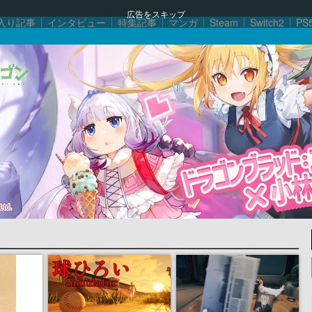
広告をスキップ
入り記事
インタビュー
特集記事
マンガ
Steam
Switch2
PS