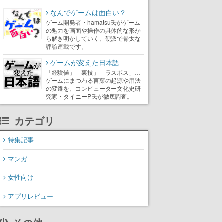
なんでゲームは面白い？
ゲーム開発者・hamatsu氏がゲーム
の魅力を画面や操作の具体的な形か
ら解き明かしていく、硬派で骨太な
評論連載です。
ゲームが変えた日本語
「経験値」「裏技」「ラスボス」…
ゲームにまつわる言葉の起源や用法
の変遷を、コンピューター文化史研
究家・タイニーP氏が徹底調査。
カテゴリ
特集記事
マンガ
女性向け
アプリレビュー