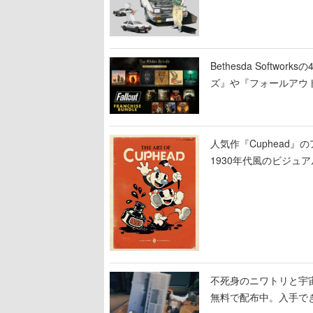
Bethesda Soft
ズ』や『フォールアウ
人気作『Cuphead
1930年代風のビジ
テージのイラストも収
不死身のニワトリと宇宙船
無料で配布中。入手でき