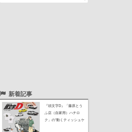
新着記事
『頭文字D』「藤原とう
ふ店（自家用）ハチロ
ク」の“動くティッシュケ
ース”が買えるポップアッ