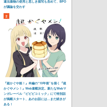
違法薬物の使用と思しき描写も含めて、BPO
が議論を交わす
2
『超かぐや姫！』本編の“10年後”を描く『超
かぐやメシ！』Web連載決定。新たなWebマ
ンガレーベル「ビビビコミック」にて特別話
が掲載スタート、あのお話には…まだ続きが
ある！