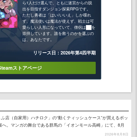
ら1人だけ選んで、ともに迷宮からの脱
出を目指すダンジョン探索RPGです。
ただし勇者は「はい/いいえ」しか喋れ
ず、魔法使いは魔法が使えず、戦士は可
愛らしい人形になっていて、僧侶は██を
崇拝しています。誰を救うのかを選ぶの
は、あなたです。
リリース日：2026年第4四半期
Steamストアページ
うふ店（自家用）ハチロク」の“動くティッシュケース”が買えるポッ
催へ。マンガの舞台である群馬の「イオンモール高崎」にて、8月
での期間限定で開催予定
2026年8月8日