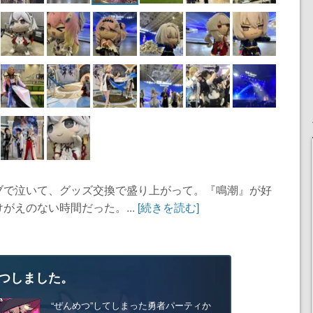
ブで泣いて、グッズ交換で盛り上がって。『鳴潮』が好
がえのない時間だった。...
[続きを読む]
つしました。
“ぜんめつ”してしまった勇者パーティか