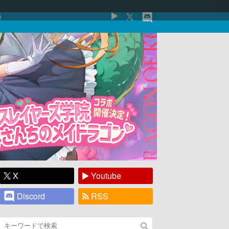
5
X
Youtube
Discord
RSS