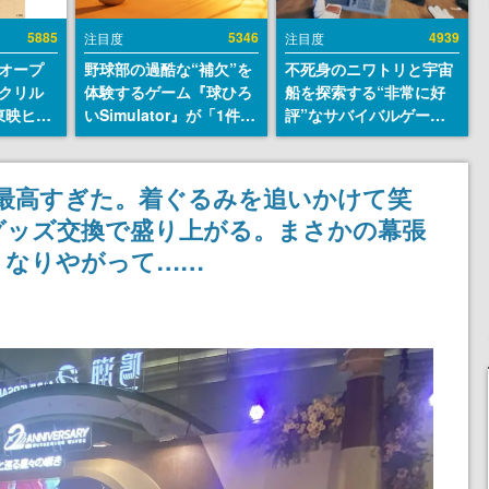
5885
5346
4939
注目度
注目度
オープ
野球部の過酷な“補欠”を
不死身のニワトリと宇宙
クリル
体験するゲーム『球ひろ
船を探索する“非常に好
東映ヒス
いSimulator』が「1件」
評”なサバイバルゲーム
コレクシ
のウィッシュリストをも
『Breathedge』が無料
旬より発
とにチェコ語に対応し
で配布中。入手できる期
SNSで話題に。『キング
間は8月10日まで
最高すぎた。着ぐるみを追いかけて笑
ダム・カム』開発元やチ
グッズ交換で盛り上がる。まさかの幕張
ェコのプロ野球選手から
称賛の声
くなりやがって……