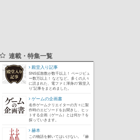
連載・特集一覧
殿堂入り記事
SNS拡散数が数千以上！ ページビュ
ー数万以上！ などなど。多くの人々
に読まれた、電ファミ渾身の“殿堂入
り”記事をまとめました。
ゲームの企画書
名作ゲームクリエイターの方々に製
作時のエピソードをお聞きし、ヒッ
トする企画（ゲーム）とは何か？を
探っていきます。
赫本
この物語を解いてはいけない。『赫