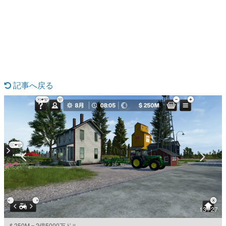
日本のコンテンツ産業やカルチャーに与えた影響を探る企
画です。
日本モバイルゲーム産業史
日本のモバイルゲーム史における主要なトピック・タイト
ルを網羅するほか、開発者へのインタビューや識者による
解説を掲載。約20年の歴史が一望できる決定版！
若ゲのいたり〜ゲームクリエイターの青春〜
『うつヌケ』『ペンと箸』等で知られるマンガ家・田中圭
記事へ戻る
一先生によるゲーム業界レポートマンガです。
なんでゲームは面白い？
ゲーム開発者・hamatsu氏がゲームの魅力を画面や操作の
具体的な形から解き明かしていく、硬派で骨太な評論連載
です。
ゲームが変えた日本語
「経験値」「裏技」「ラスボス」… ゲームにまつわる言葉
の起源や用法の変遷を、コンピューター文化史研究家・タ
イニーP氏が徹底調査。
カテゴリ
13 / 27
特集記事
＄250M＝2億5000万ドル。