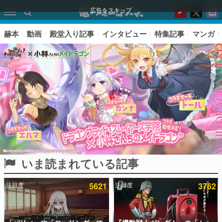
広告をスキップ
赫本
動画
殿堂入り記事
インタビュー
特集記事
マンガ
いま読まれている記事
ピックアップ
注目度
5621
注目度
3762
電ファミのいま読まれている記事ランキング
アプリセール情報