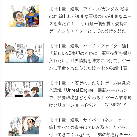
【田中圭一連載：アイマス/ガンダム 戦場
の絆 編】わがままな王様のわがままなニー
ズを満たす！──小山順一朗が貫く姿勢に、
ゲームクリエイターとしての矜持を見た
【若ゲのいたり最終回】
【田中圭一連載：バーチャファイター編】
「新しい3D表現のために、軍事技術を採り
入れたい」世界情勢を味方につけて、ゲー
ムに革命をもたらした鈴木 裕の功績【若ゲ
のいたり】
【田中圭一：若ゲのいたり】ゲーム開発統
合環境「Unreal Engine」最新バージョン
で、開発環境はどう変わる？ ゲーム業界向
けソリューションイベント「GTMF2019」
に行って、より理解を深めよう【PR】
【田中圭一連載：サイバーコネクトツー
編】すべての責任はオレが取る。だから、
付いてきてくれないか──男の熱意はチーム