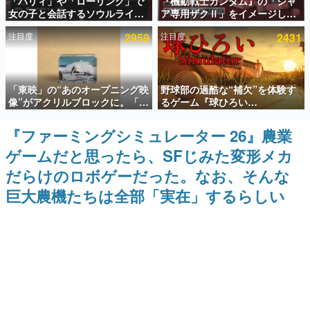
「パリィ」や「ローリング」で
『機動戦士ガンダム』の「シャ
女の子と会話するソウルライク
ア専用ザクⅡ」をイメージした
インタビュー
恋愛ゲーム『小早川さんはソウ
散水ホースリールが予約開始。
注目度
2959
注目度
2431
ルライク』無料公開。返事に失
本体にはシャアのパーソナルマ
連載・特集一覧
敗すると「YOU DIED」
ークやジオン公国軍のエンブレ
ム、型式番号などを配置
殿堂入り記事
「東映」の“あのオープニング映
野球部の過酷な“補欠”を体験す
SNS拡散数が数千以上！ ページビュー数万以上！ などな
ど。多くの人々に読まれた、電ファミ渾身の“殿堂入り”記
像”がアクリルブロックに。「東
るゲーム『球ひろい
事をまとめました。
映ヒストリカル グッズコレクシ
Simulator』が「1件」のウィッ
ョン」が8月下旬より発売
シュリストをもとにチェコ語に
『ファーミングシミュレーター 26』農業
ゲームの企画書
対応しSNSで話題に。『キング
名作ゲームクリエイターの方々に製作時のエピソードをお
ゲームだと思ったら、SFじみた変形メカ
ダム・カム』開発元やチェコの
聞きし、ヒットする企画（ゲーム）とは何か？を探ってい
プロ野球選手から称賛の声
きます。
だらけのロボゲーだった。なお、そんな
赫本
巨大農機たちは全部「実在」するらしい
この物語を解いてはいけない。『赫本』は、〈試験問題〉
の形をした短編ホラー小説集です。
新世代に訊く
これからのデジタルゲーム市場を担う若きクリエイター達
の姿を追い、彼らのルーツと情熱を探っていきます。
ゲーム世代の作家たち
ゲームに多大な影響を受けた作家さんに取材し、ゲームが