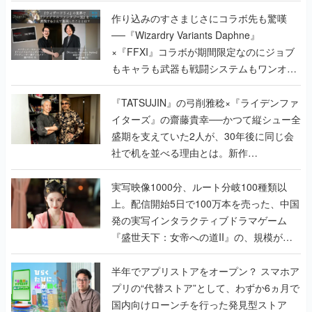
作り込みのすさまじさにコラボ先も驚嘆
──『Wizardry Variants Daphne』
×『FFXI』コラボが期間限定なのにジョブ
もキャラも武器も戦闘システムもワンオフ
で作り込まれた理由を両ディレクターに聞
く
『TATSUJIN』の弓削雅稔×『ライデンファ
イターズ』の齋藤貴幸──かつて縦シュー全
盛期を支えていた2人が、30年後に同じ会
社で机を並べる理由とは。新作
『TATSUJIN EXTREME』で初タッグを組
んだレジェンド2人に訊く開発秘話
実写映像1000分、ルート分岐100種類以
上。配信開始5日で100万本を売った、中国
発の実写インタラクティブドラマゲーム
『盛世天下：女帝への道II』の、規模が違
うこだわりをプロデューサーに聞いた
半年でアプリストアをオープン？ スマホア
プリの“代替ストア”として、わずか6ヵ月で
国内向けローンチを行った発見型ストア