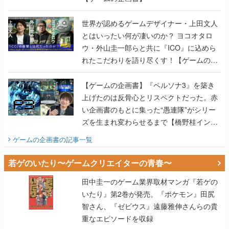
世界が認めるゲームデザイナー・上田文人
とはいったい何が凄いのか？ ヨコオタロ
ウ・外山圭一郎らと共に『ICO』に込めら
れたこだわりを語り尽くす！【ゲームの企
画書】
【ゲームの企画書】『ペルソナ3』を築き
上げたのは反骨心とリスペクトだった。赤
い企画書のもとに集った“愚連隊”がシリー
ズを生まれ変わらせるまで【橋野桂インタ
ビュー】
ゲームの企画書
の記事一覧
若ゲのいたり〜ゲームクリエイターの青春〜
田中圭一のゲーム業界取材マンガ『若ゲの
いたり』第2巻が発売。『ポケモン』田尻
智さん、『ゼビウス』遠藤雅伸さんらの貴
重なエピソードを収録