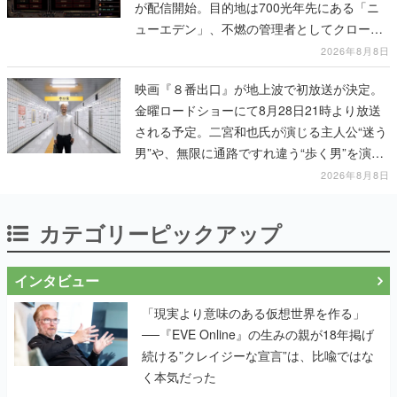
が配信開始。目的地は700光年先にある「ニ
ューエデン」、不燃の管理者としてクローン
人間を増やし、加工して神に捧げる
2026年8月8日
映画『８番出口』が地上波で初放送が決定。
金曜ロードショーにて8月28日21時より放送
される予定。二宮和也氏が演じる主人公“迷う
男”や、無限に通路ですれ違う“歩く男”を演じ
る河内大和氏の迫真の演技は必見
2026年8月8日
カテゴリーピックアップ
インタビュー
「現実より意味のある仮想世界を作る」
──『EVE Online』の生みの親が18年掲げ
続ける”クレイジーな宣言”は、比喩ではな
く本気だった