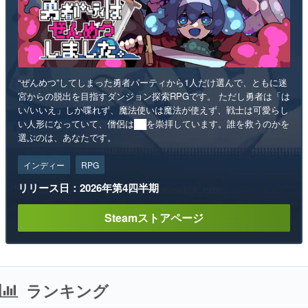
“ぜんめつ”してしまった勇者パーティから1人だけ選んで、ともに迷
宮からの脱出を目指すダンジョン探索RPGです。 ただし勇者は「は
い/いいえ」しか喋れず、魔法使いは魔法が使えず、戦士は可愛らし
い人形になっていて、僧侶は██を崇拝しています。誰を救うのかを
選ぶのは、あなたです。
インディー
RPG
リリース日：2026年第4四半期
Steamストアページ
ランキング