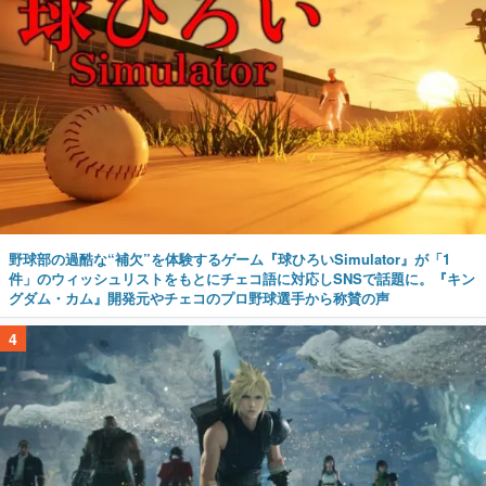
野球部の過酷な“補欠”を体験するゲーム『球ひろいSimulator』が「1
件」のウィッシュリストをもとにチェコ語に対応しSNSで話題に。『キン
グダム・カム』開発元やチェコのプロ野球選手から称賛の声
4