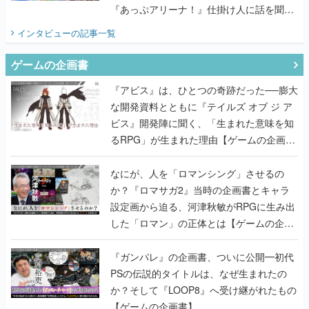
『あっぷアリーナ！』仕掛け人に話を聞い
てみた
インタビュー
の記事一覧
ゲームの企画書
『アビス』は、ひとつの奇跡だった──膨大
な開発資料とともに『テイルズ オブ ジ ア
ビス』開発陣に聞く、「生まれた意味を知
るRPG」が生まれた理由【ゲームの企画
書】
なにが、人を「ロマンシング」させるの
か？『ロマサガ2』当時の企画書とキャラ
設定画から迫る、河津秋敏がRPGに生み出
した「ロマン」の正体とは【ゲームの企画
書】
『ガンパレ』の企画書、ついに公開━初代
PSの伝説的タイトルは、なぜ生まれたの
か？そして『LOOP8』へ受け継がれたもの
【ゲームの企画書】