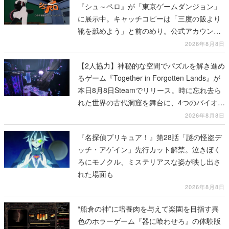
『シュ～ペロ』が「東京ゲームダンジョン」
に展示中。キャッチコピーは「三度の飯より
靴を舐めよう」と前のめり。公式アカウント
も開設され、2026年リリースに向けて開発中
2026年8月8日
【2人協力】神秘的な空間でパズルを解き進め
るゲーム『Together in Forgotten Lands』が
本日8月8日Steamでリリース。時に忘れ去ら
れた世界の古代洞窟を舞台に、4つのバイオー
ムを探索しながら脱出を目指す
2026年8月8日
『名探偵プリキュア！』第28話「謎の怪盗デ
ッチ・アゲイン」先行カット解禁。泣きぼく
ろにモノクル、ミステリアスな姿が映し出さ
れた場面も
2026年8月8日
“船倉の神”に培養肉を与えて楽園を目指す異
色のホラーゲーム『器に喰わせろ』の体験版