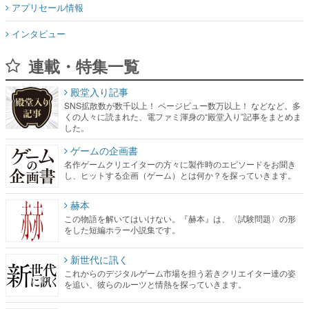
アプリセール情報
インタビュー
連載・特集一覧
殿堂入り記事
SNS拡散数が数千以上！ ページビュー数万以上！ などなど。多
くの人々に読まれた、電ファミ渾身の“殿堂入り”記事をまとめま
した。
ゲームの企画書
名作ゲームクリエイターの方々に製作時のエピソードをお聞き
し、ヒットする企画（ゲーム）とは何か？を探っていきます。
赫本
この物語を解いてはいけない。『赫本』は、〈試験問題〉の形
をした短編ホラー小説集です。
新世代に訊く
これからのデジタルゲーム市場を担う若きクリエイター達の姿
を追い、彼らのルーツと情熱を探っていきます。