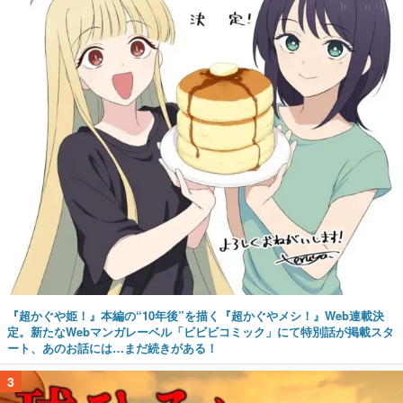
『超かぐや姫！』本編の“10年後”を描く『超かぐやメシ！』Web連載決
定。新たなWebマンガレーベル「ビビビコミック」にて特別話が掲載スタ
ート、あのお話には…まだ続きがある！
3