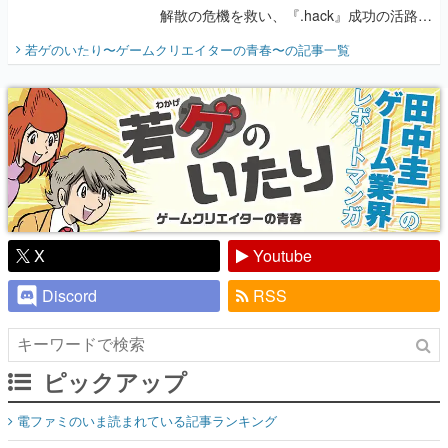
解散の危機を救い、『.hack』成功の活路を
開く。業界の快男児・松山 洋に流れる血は
若ゲのいたり〜ゲームクリエイターの青春〜
の記事一覧
『少年ジャンプ』色だった【若ゲのいた
り】
X
Youtube
Discord
RSS
ピックアップ
電ファミのいま読まれている記事ランキング