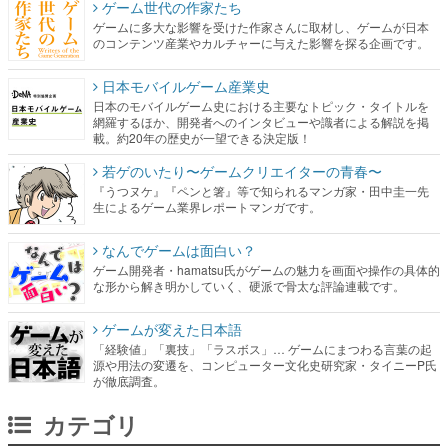
ゲーム世代の作家たち
ゲームに多大な影響を受けた作家さんに取材し、ゲームが日本
のコンテンツ産業やカルチャーに与えた影響を探る企画です。
日本モバイルゲーム産業史
日本のモバイルゲーム史における主要なトピック・タイトルを
網羅するほか、開発者へのインタビューや識者による解説を掲
載。約20年の歴史が一望できる決定版！
若ゲのいたり〜ゲームクリエイターの青春〜
『うつヌケ』『ペンと箸』等で知られるマンガ家・田中圭一先
生によるゲーム業界レポートマンガです。
なんでゲームは面白い？
ゲーム開発者・hamatsu氏がゲームの魅力を画面や操作の具体的
な形から解き明かしていく、硬派で骨太な評論連載です。
ゲームが変えた日本語
「経験値」「裏技」「ラスボス」… ゲームにまつわる言葉の起
源や用法の変遷を、コンピューター文化史研究家・タイニーP氏
が徹底調査。
カテゴリ