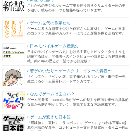
これからのデジタルゲーム市場を担う若きクリエイター達の姿
を追い、彼らのルーツと情熱を探っていきます。
ゲーム世代の作家たち
ゲームに多大な影響を受けた作家さんに取材し、ゲームが日本
のコンテンツ産業やカルチャーに与えた影響を探る企画です。
日本モバイルゲーム産業史
日本のモバイルゲーム史における主要なトピック・タイトルを
網羅するほか、開発者へのインタビューや識者による解説を掲
載。約20年の歴史が一望できる決定版！
若ゲのいたり〜ゲームクリエイターの青春〜
『うつヌケ』『ペンと箸』等で知られるマンガ家・田中圭一先
生によるゲーム業界レポートマンガです。
なんでゲームは面白い？
ゲーム開発者・hamatsu氏がゲームの魅力を画面や操作の具体的
な形から解き明かしていく、硬派で骨太な評論連載です。
ゲームが変えた日本語
「経験値」「裏技」「ラスボス」… ゲームにまつわる言葉の起
源や用法の変遷を、コンピューター文化史研究家・タイニーP氏