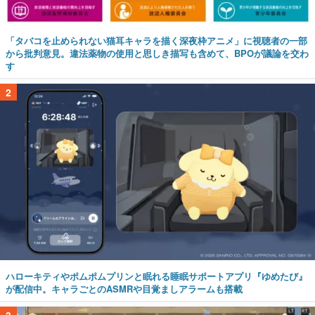
「タバコを止められない猫耳キャラを描く深夜枠アニメ」に視聴者の一部
から批判意見。違法薬物の使用と思しき描写も含めて、BPOが議論を交わ
す
2
ハローキティやポムポムプリンと眠れる睡眠サポートアプリ『ゆめたび』
が配信中。キャラごとのASMRや目覚ましアラームも搭載