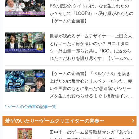
PSの伝説的タイトルは、なぜ生まれたの
か？そして『LOOP8』へ受け継がれたもの
【ゲームの企画書】
世界が認めるゲームデザイナー・上田文人
とはいったい何が凄いのか？ ヨコオタロ
ウ・外山圭一郎らと共に『ICO』に込めら
れたこだわりを語り尽くす！【ゲームの企
画書】
【ゲームの企画書】『ペルソナ3』を築き
上げたのは反骨心とリスペクトだった。赤
い企画書のもとに集った“愚連隊”がシリー
ズを生まれ変わらせるまで【橋野桂インタ
ビュー】
ゲームの企画書
の記事一覧
若ゲのいたり〜ゲームクリエイターの青春〜
田中圭一のゲーム業界取材マンガ『若ゲの