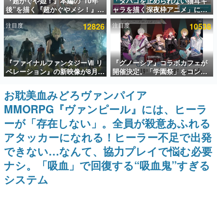
『超かぐや姫！』本編の“10年
「タバコを止められない猫耳キ
後”を描く『超かぐやメシ！』
ャラを描く深夜枠アニメ」に視
インタビュー
Web連載決定。新たなWebマン
聴者の一部から批判意見。違法
注目度
12826
注目度
10538
ガレーベル「ビビビコミック」
薬物の使用と思しき描写も含め
連載・特集一覧
にて特別話が掲載スタート、あ
て、BPOが議論を交わす
のお話には…まだ続きがある！
殿堂入り記事
『ファイナルファンタジーⅦ リ
『グノーシア』コラボカフェが
SNS拡散数が数千以上！ ページビュー数万以上！ などな
ど。多くの人々に読まれた、電ファミ渾身の“殿堂入り”記
ベレーション』の新映像が8月
開催決定。「学園祭」をコンセ
事をまとめました。
26日早朝に公開へ。『FF7』リ
プトに、模擬店やセツやSQ、ラ
メイクシリーズの完結編、
キオたちが学祭バンドを楽しむ
お耽美血みどろヴァンパイア
ゲームの企画書
「gamescom」のオープニング
様子を切り取った新グッズが展
名作ゲームクリエイターの方々に製作時のエピソードをお
MMORPG『ヴァンピール』には、ヒーラ
ナイトライブにてディレクター
開
聞きし、ヒットする企画（ゲーム）とは何か？を探ってい
の浜口直樹氏が登壇する予定
きます。
ーが「存在しない」。全員が殺意あふれる
赫本
アタッカーになれる！ヒーラー不足で出発
この物語を解いてはいけない。『赫本』は、〈試験問題〉
できない…なんて、協力プレイで悩む必要
の形をした短編ホラー小説集です。
ナシ。「吸血」で回復する“吸血鬼”すぎる
新世代に訊く
システム
これからのデジタルゲーム市場を担う若きクリエイター達
の姿を追い、彼らのルーツと情熱を探っていきます。
ゲーム世代の作家たち
ゲームに多大な影響を受けた作家さんに取材し、ゲームが