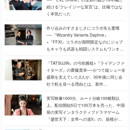
続ける”クレイジーな宣言”は、比喩ではな
く本気だった
作り込みのすさまじさにコラボ先も驚嘆
──『Wizardry Variants Daphne』
×『FFXI』コラボが期間限定なのにジョブ
もキャラも武器も戦闘システムもワンオフ
で作り込まれた理由を両ディレクターに聞
く
『TATSUJIN』の弓削雅稔×『ライデンファ
イターズ』の齋藤貴幸──かつて縦シュー全
盛期を支えていた2人が、30年後に同じ会
社で机を並べる理由とは。新作
『TATSUJIN EXTREME』で初タッグを組
んだレジェンド2人に訊く開発秘話
実写映像1000分、ルート分岐100種類以
上。配信開始5日で100万本を売った、中国
発の実写インタラクティブドラマゲーム
『盛世天下：女帝への道II』の、規模が違
うこだわりをプロデューサーに聞いた