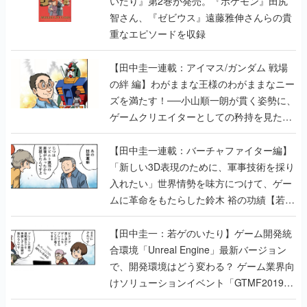
いたり』第2巻が発売。『ポケモン』田尻
智さん、『ゼビウス』遠藤雅伸さんらの貴
重なエピソードを収録
【田中圭一連載：アイマス/ガンダム 戦場
の絆 編】わがままな王様のわがままなニー
ズを満たす！──小山順一朗が貫く姿勢に、
ゲームクリエイターとしての矜持を見た
【若ゲのいたり最終回】
【田中圭一連載：バーチャファイター編】
「新しい3D表現のために、軍事技術を採り
入れたい」世界情勢を味方につけて、ゲー
ムに革命をもたらした鈴木 裕の功績【若ゲ
のいたり】
【田中圭一：若ゲのいたり】ゲーム開発統
合環境「Unreal Engine」最新バージョン
で、開発環境はどう変わる？ ゲーム業界向
けソリューションイベント「GTMF2019」
に行って、より理解を深めよう【PR】