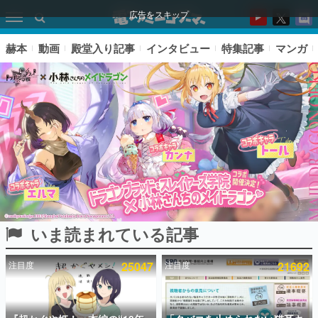
広告をスキップ
赫本
動画
殿堂入り記事
インタビュー
特集記事
マンガ
いま読まれている記事
ピックアップ
注目度
25047
注目度
21692
電ファミのいま読まれている記事ランキング
アプリセール情報