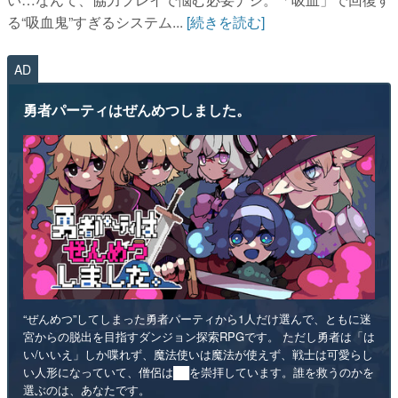
る“吸血鬼”すぎるシステム...
[続きを読む]
AD
勇者パーティはぜんめつしました。
“ぜんめつ”してしまった勇者パーティから1人だけ選んで、ともに迷
宮からの脱出を目指すダンジョン探索RPGです。 ただし勇者は「は
い/いいえ」しか喋れず、魔法使いは魔法が使えず、戦士は可愛らし
い人形になっていて、僧侶は██を崇拝しています。誰を救うのかを
選ぶのは、あなたです。