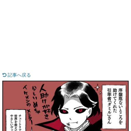
日本のコンテンツ産業やカルチャーに与えた影響を探る企
画です。
日本モバイルゲーム産業史
日本のモバイルゲーム史における主要なトピック・タイト
ルを網羅するほか、開発者へのインタビューや識者による
解説を掲載。約20年の歴史が一望できる決定版！
若ゲのいたり〜ゲームクリエイターの青春〜
『うつヌケ』『ペンと箸』等で知られるマンガ家・田中圭
一先生によるゲーム業界レポートマンガです。
なんでゲームは面白い？
ゲーム開発者・hamatsu氏がゲームの魅力を画面や操作の
記事へ戻る
具体的な形から解き明かしていく、硬派で骨太な評論連載
です。
ゲームが変えた日本語
「経験値」「裏技」「ラスボス」… ゲームにまつわる言葉
の起源や用法の変遷を、コンピューター文化史研究家・タ
イニーP氏が徹底調査。
カテゴリ
特集記事