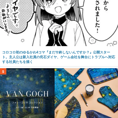
コロコロ初のゆるかわ4コマ『まだサ終しないんですか？』公開スター
ト。主人公は新入社員の侘石ダイヤ、ゲーム会社を舞台にトラブルへ対応
する社員たちを描く
5