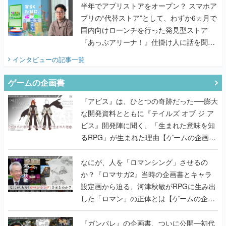
半年でアプリストアをオープン？ スマホア
プリの“代替ストア”として、わずか6ヵ月で
国内向けローンチを行った発見型ストア
『あっぷアリーナ！』仕掛け人に話を聞い
てみた
インタビュー
の記事一覧
ゲームの企画書
『アビス』は、ひとつの奇跡だった──膨大
な開発資料とともに『テイルズ オブ ジ ア
ビス』開発陣に聞く、「生まれた意味を知
るRPG」が生まれた理由【ゲームの企画
書】
なにが、人を「ロマンシング」させるの
か？『ロマサガ2』当時の企画書とキャラ
設定画から迫る、河津秋敏がRPGに生み出
した「ロマン」の正体とは【ゲームの企画
書】
『ガンパレ』の企画書、ついに公開━初代