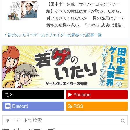
【田中圭一連載：サイバーコネクトツー
編】すべての責任はオレが取る。だから、
付いてきてくれないか──男の熱意はチーム
解散の危機を救い、『.hack』成功の活路を
開く。業界の快男児・松山 洋に流れる血は
若ゲのいたり〜ゲームクリエイターの青春〜
の記事一覧
『少年ジャンプ』色だった【若ゲのいた
り】
X
Youtube
Discord
RSS