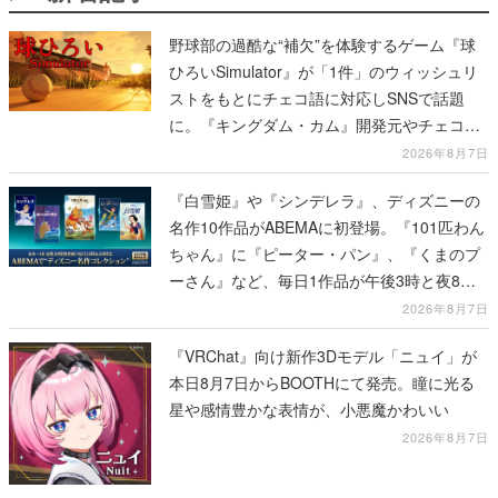
野球部の過酷な“補欠”を体験するゲーム『球
ひろいSimulator』が「1件」のウィッシュリ
ストをもとにチェコ語に対応しSNSで話題
に。『キングダム・カム』開発元やチェコの
プロ野球選手から称賛の声
2026年8月7日
『白雪姫』や『シンデレラ』、ディズニーの
名作10作品がABEMAに初登場。『101匹わん
ちゃん』に『ピーター・パン』、『くまのプ
ーさん』など、毎日1作品が午後3時と夜8時
に2回放送
2026年8月7日
『VRChat』向け新作3Dモデル「ニュイ」が
本日8月7日からBOOTHにて発売。瞳に光る
星や感情豊かな表情が、小悪魔かわいい
2026年8月7日