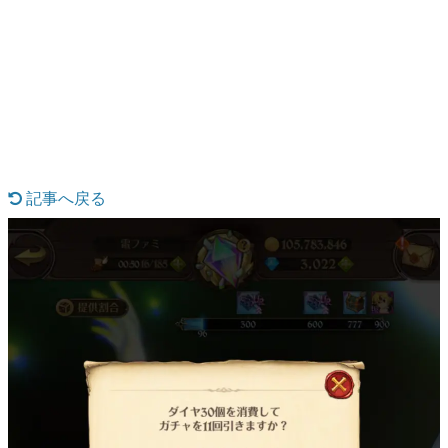
日本のコンテンツ産業やカルチャーに与えた影響を探る企
画です。
日本モバイルゲーム産業史
日本のモバイルゲーム史における主要なトピック・タイト
ルを網羅するほか、開発者へのインタビューや識者による
解説を掲載。約20年の歴史が一望できる決定版！
若ゲのいたり〜ゲームクリエイターの青春〜
『うつヌケ』『ペンと箸』等で知られるマンガ家・田中圭
一先生によるゲーム業界レポートマンガです。
記事へ戻る
なんでゲームは面白い？
ゲーム開発者・hamatsu氏がゲームの魅力を画面や操作の
具体的な形から解き明かしていく、硬派で骨太な評論連載
です。
ゲームが変えた日本語
「経験値」「裏技」「ラスボス」… ゲームにまつわる言葉
の起源や用法の変遷を、コンピューター文化史研究家・タ
イニーP氏が徹底調査。
カテゴリ
特集記事