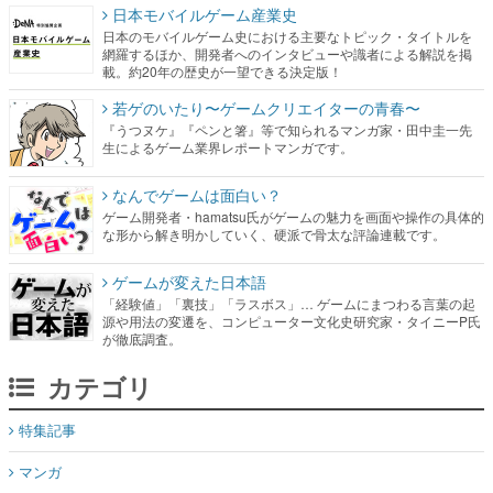
日本モバイルゲーム産業史
日本のモバイルゲーム史における主要なトピック・タイトルを
網羅するほか、開発者へのインタビューや識者による解説を掲
載。約20年の歴史が一望できる決定版！
若ゲのいたり〜ゲームクリエイターの青春〜
『うつヌケ』『ペンと箸』等で知られるマンガ家・田中圭一先
生によるゲーム業界レポートマンガです。
なんでゲームは面白い？
ゲーム開発者・hamatsu氏がゲームの魅力を画面や操作の具体的
な形から解き明かしていく、硬派で骨太な評論連載です。
ゲームが変えた日本語
「経験値」「裏技」「ラスボス」… ゲームにまつわる言葉の起
源や用法の変遷を、コンピューター文化史研究家・タイニーP氏
が徹底調査。
カテゴリ
特集記事
マンガ