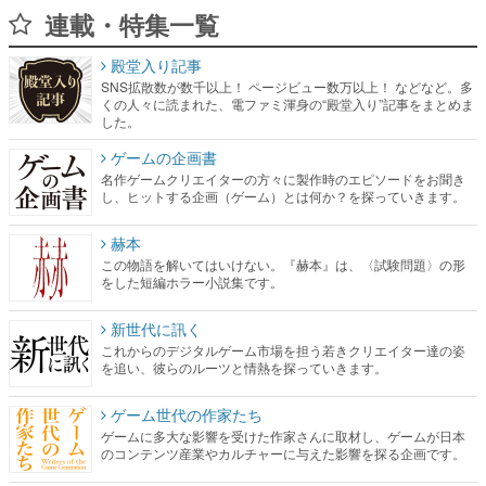
連載・特集一覧
殿堂入り記事
SNS拡散数が数千以上！ ページビュー数万以上！ などなど。多
くの人々に読まれた、電ファミ渾身の“殿堂入り”記事をまとめま
した。
ゲームの企画書
名作ゲームクリエイターの方々に製作時のエピソードをお聞き
し、ヒットする企画（ゲーム）とは何か？を探っていきます。
赫本
この物語を解いてはいけない。『赫本』は、〈試験問題〉の形
をした短編ホラー小説集です。
新世代に訊く
これからのデジタルゲーム市場を担う若きクリエイター達の姿
を追い、彼らのルーツと情熱を探っていきます。
ゲーム世代の作家たち
ゲームに多大な影響を受けた作家さんに取材し、ゲームが日本
のコンテンツ産業やカルチャーに与えた影響を探る企画です。