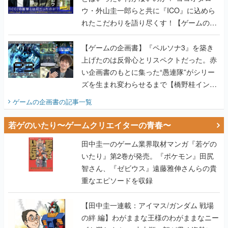
ウ・外山圭一郎らと共に『ICO』に込めら
れたこだわりを語り尽くす！【ゲームの企
画書】
【ゲームの企画書】『ペルソナ3』を築き
上げたのは反骨心とリスペクトだった。赤
い企画書のもとに集った“愚連隊”がシリー
ズを生まれ変わらせるまで【橋野桂インタ
ビュー】
ゲームの企画書
の記事一覧
若ゲのいたり〜ゲームクリエイターの青春〜
田中圭一のゲーム業界取材マンガ『若ゲの
いたり』第2巻が発売。『ポケモン』田尻
智さん、『ゼビウス』遠藤雅伸さんらの貴
重なエピソードを収録
【田中圭一連載：アイマス/ガンダム 戦場
の絆 編】わがままな王様のわがままなニー