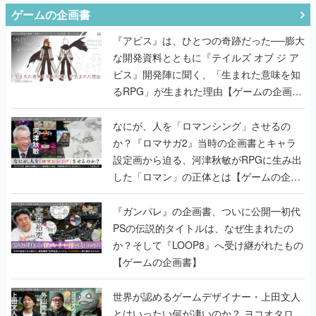
ゲームの企画書
『アビス』は、ひとつの奇跡だった──膨大
な開発資料とともに『テイルズ オブ ジ ア
ビス』開発陣に聞く、「生まれた意味を知
るRPG」が生まれた理由【ゲームの企画
書】
なにが、人を「ロマンシング」させるの
か？『ロマサガ2』当時の企画書とキャラ
設定画から迫る、河津秋敏がRPGに生み出
した「ロマン」の正体とは【ゲームの企画
書】
『ガンパレ』の企画書、ついに公開━初代
PSの伝説的タイトルは、なぜ生まれたの
か？そして『LOOP8』へ受け継がれたもの
【ゲームの企画書】
世界が認めるゲームデザイナー・上田文人
とはいったい何が凄いのか？ ヨコオタロ