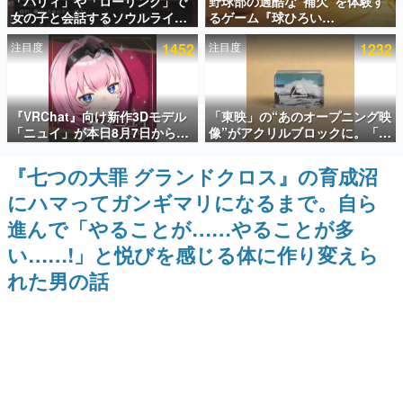
「パリィ」や「ローリング」で
野球部の過酷な“補欠”を体験す
女の子と会話するソウルライク
るゲーム『球ひろい
インタビュー
恋愛ゲーム『小早川さんはソウ
Simulator』が「1件」のウィッ
注目度
1452
注目度
1232
ルライク』無料公開。返事に失
シュリストをもとにチェコ語に
連載・特集一覧
敗すると「YOU DIED」
対応しSNSで話題に。『キング
ダム・カム』開発元やチェコの
プロ野球選手から称賛の声
殿堂入り記事
『VRChat』向け新作3Dモデル
「東映」の“あのオープニング映
SNS拡散数が数千以上！ ページビュー数万以上！ などな
ど。多くの人々に読まれた、電ファミ渾身の“殿堂入り”記
「ニュイ」が本日8月7日から
像”がアクリルブロックに。「東
事をまとめました。
BOOTHにて発売。瞳に光る星
映ヒストリカル グッズコレクシ
や感情豊かな表情が、小悪魔か
ョン」が8月下旬より発売
『七つの大罪 グランドクロス』の育成沼
ゲームの企画書
わいい
名作ゲームクリエイターの方々に製作時のエピソードをお
にハマってガンギマリになるまで。自ら
聞きし、ヒットする企画（ゲーム）とは何か？を探ってい
きます。
進んで「やることが……やることが多
赫本
い……!」と悦びを感じる体に作り変えら
この物語を解いてはいけない。『赫本』は、〈試験問題〉
れた男の話
の形をした短編ホラー小説集です。
新世代に訊く
これからのデジタルゲーム市場を担う若きクリエイター達
の姿を追い、彼らのルーツと情熱を探っていきます。
ゲーム世代の作家たち
ゲームに多大な影響を受けた作家さんに取材し、ゲームが