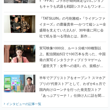
×『FFXI』コラボが期間限定なのにジョブ
もキャラも武器も戦闘システムもワンオフ
で作り込まれた理由を両ディレクターに聞
く
『TATSUJIN』の弓削雅稔×『ライデンファ
イターズ』の齋藤貴幸──かつて縦シュー全
盛期を支えていた2人が、30年後に同じ会
社で机を並べる理由とは。新作
『TATSUJIN EXTREME』で初タッグを組
んだレジェンド2人に訊く開発秘話
実写映像1000分、ルート分岐100種類以
上。配信開始5日で100万本を売った、中国
発の実写インタラクティブドラマゲーム
『盛世天下：女帝への道II』の、規模が違
うこだわりをプロデューサーに聞いた
半年でアプリストアをオープン？ スマホア
プリの“代替ストア”として、わずか6ヵ月で
国内向けローンチを行った発見型ストア
『あっぷアリーナ！』仕掛け人に話を聞い
てみた
インタビュー
の記事一覧