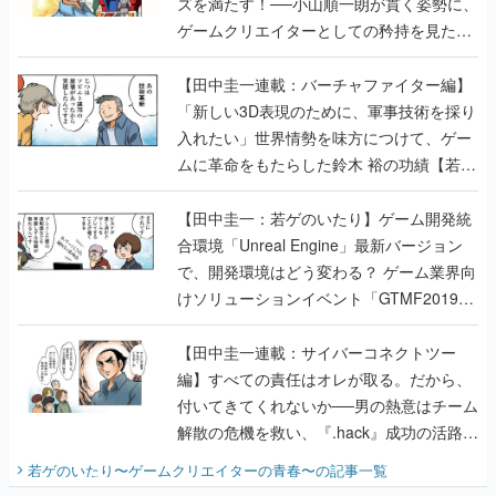
ズを満たす！──小山順一朗が貫く姿勢に、
ゲームクリエイターとしての矜持を見た
【若ゲのいたり最終回】
【田中圭一連載：バーチャファイター編】
「新しい3D表現のために、軍事技術を採り
入れたい」世界情勢を味方につけて、ゲー
ムに革命をもたらした鈴木 裕の功績【若ゲ
のいたり】
【田中圭一：若ゲのいたり】ゲーム開発統
合環境「Unreal Engine」最新バージョン
で、開発環境はどう変わる？ ゲーム業界向
けソリューションイベント「GTMF2019」
に行って、より理解を深めよう【PR】
【田中圭一連載：サイバーコネクトツー
編】すべての責任はオレが取る。だから、
付いてきてくれないか──男の熱意はチーム
解散の危機を救い、『.hack』成功の活路を
開く。業界の快男児・松山 洋に流れる血は
若ゲのいたり〜ゲームクリエイターの青春〜
の記事一覧
『少年ジャンプ』色だった【若ゲのいた