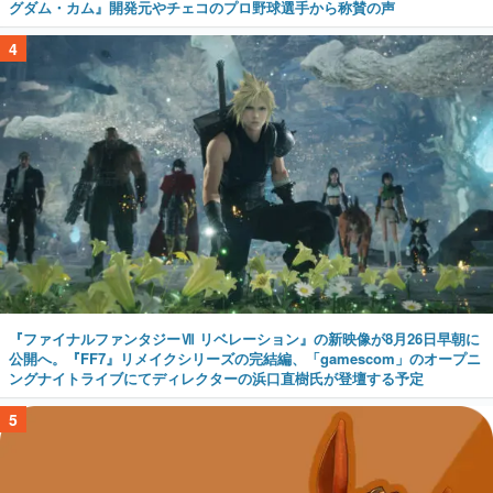
グダム・カム』開発元やチェコのプロ野球選手から称賛の声
4
『ファイナルファンタジーⅦ リベレーション』の新映像が8月26日早朝に
公開へ。『FF7』リメイクシリーズの完結編、「gamescom」のオープニ
ングナイトライブにてディレクターの浜口直樹氏が登壇する予定
5