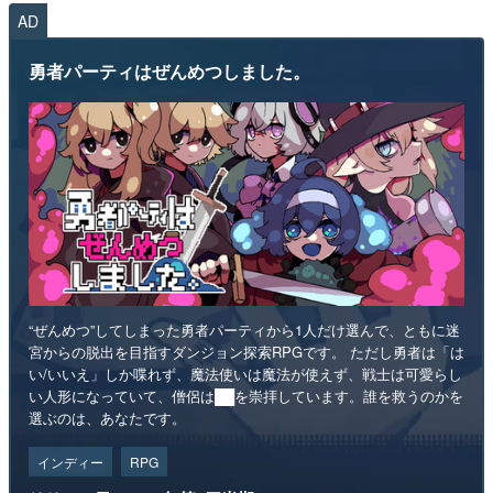
AD
勇者パーティはぜんめつしました。
“ぜんめつ”してしまった勇者パーティから1人だけ選んで、ともに迷
宮からの脱出を目指すダンジョン探索RPGです。 ただし勇者は「は
い/いいえ」しか喋れず、魔法使いは魔法が使えず、戦士は可愛らし
い人形になっていて、僧侶は██を崇拝しています。誰を救うのかを
選ぶのは、あなたです。
インディー
RPG