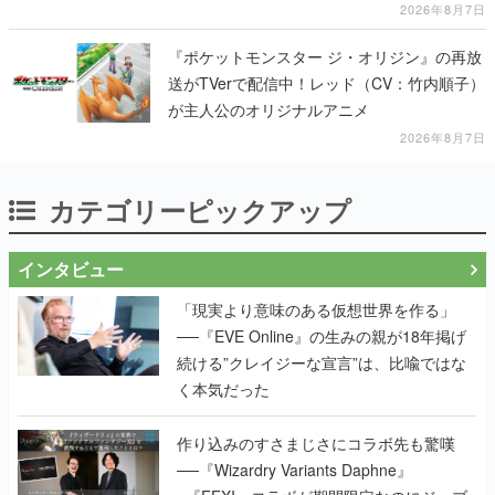
2026年8月7日
『ポケットモンスター ジ・オリジン』の再放
送がTVerで配信中！レッド（CV：竹内順子）
が主人公のオリジナルアニメ
2026年8月7日
カテゴリーピックアップ
インタビュー
「現実より意味のある仮想世界を作る」
──『EVE Online』の生みの親が18年掲げ
続ける”クレイジーな宣言”は、比喩ではな
く本気だった
作り込みのすさまじさにコラボ先も驚嘆
──『Wizardry Variants Daphne』