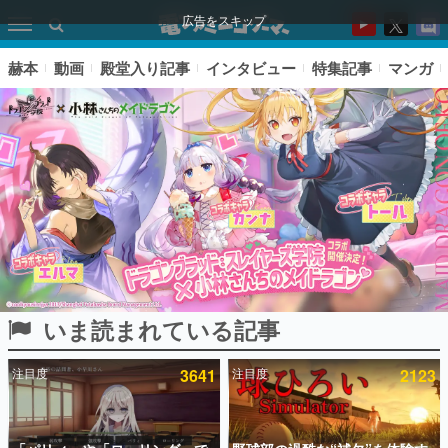
広告をスキップ
赫本
動画
殿堂入り記事
インタビュー
特集記事
マンガ
いま読まれている記事
ピックアップ
注目度
3641
注目度
2123
電ファミのいま読まれている記事ランキング
アプリセール情報