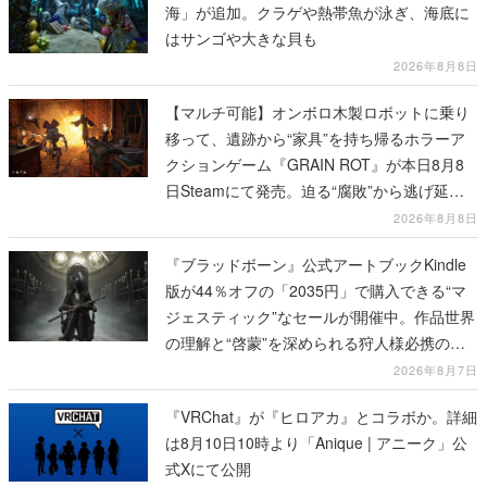
海」が追加。クラゲや熱帯魚が泳ぎ、海底に
はサンゴや大きな貝も
2026年8月8日
【マルチ可能】オンボロ木製ロボットに乗り
移って、遺跡から“家具”を持ち帰るホラーア
クションゲーム『GRAIN ROT』が本日8月8
日Steamにて発売。迫る“腐敗”から逃げ延
び、持ち帰った家具で基地を再建
2026年8月8日
『ブラッドボーン』公式アートブックKindle
版が44％オフの「2035円」で購入できる“マ
ジェスティック”なセールが開催中。作品世界
の理解と“啓蒙”を深められる狩人様必携の一
冊
2026年8月7日
『VRChat』が『ヒロアカ』とコラボか。詳細
は8月10日10時より「Anique | アニーク」公
式Xにて公開