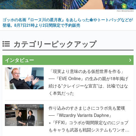
ゴッホの名画『ローヌ川の星月夜』をあしらった傘やトートバッグなどが
登場。8月7日21時より2日間限定で予約販売
カテゴリーピックアップ
インタビュー
「現実より意味のある仮想世界を作る」
──『EVE Online』の生みの親が18年掲げ
続ける”クレイジーな宣言”は、比喩ではな
く本気だった
作り込みのすさまじさにコラボ先も驚嘆
──『Wizardry Variants Daphne』
×『FFXI』コラボが期間限定なのにジョブ
もキャラも武器も戦闘システムもワンオフ