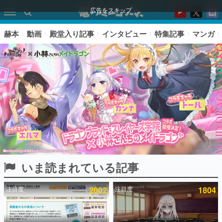
広告をスキップ
赫本
動画
殿堂入り記事
インタビュー
特集記事
マンガ
いま読まれている記事
ピックアップ
注目度
2002
注目度
1804
電ファミのいま読まれている記事ランキング
アプリセール情報