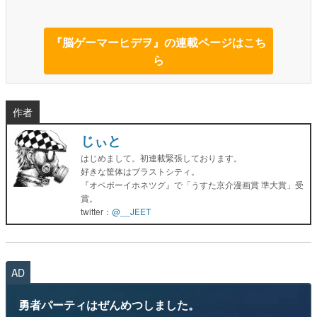
『脳ゲーマーヒデヲ』の連載ページはこち
ら
作者
じぃと
はじめまして。初連載緊張しております。
好きな筐体はブラストシティ。
『オペボーイホネツグ』で「うすた京介漫画賞 準大賞」受
賞。
twitter：
@__JEET
AD
勇者パーティはぜんめつしました。