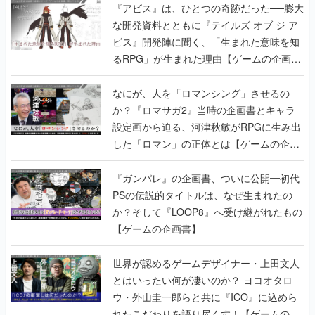
『アビス』は、ひとつの奇跡だった──膨大
な開発資料とともに『テイルズ オブ ジ ア
ビス』開発陣に聞く、「生まれた意味を知
るRPG」が生まれた理由【ゲームの企画
書】
なにが、人を「ロマンシング」させるの
か？『ロマサガ2』当時の企画書とキャラ
設定画から迫る、河津秋敏がRPGに生み出
した「ロマン」の正体とは【ゲームの企画
書】
『ガンパレ』の企画書、ついに公開━初代
PSの伝説的タイトルは、なぜ生まれたの
か？そして『LOOP8』へ受け継がれたもの
【ゲームの企画書】
世界が認めるゲームデザイナー・上田文人
とはいったい何が凄いのか？ ヨコオタロ
ウ・外山圭一郎らと共に『ICO』に込めら
れたこだわりを語り尽くす！【ゲームの企