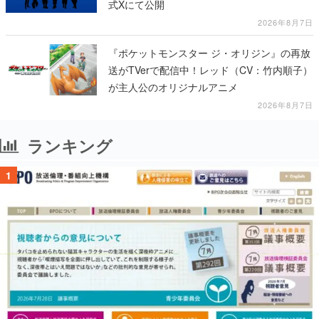
式Xにて公開
2026年8月7日
『ポケットモンスター ジ・オリジン』の再放
送がTVerで配信中！レッド（CV：竹内順子）
が主人公のオリジナルアニメ
2026年8月7日
ランキング
1