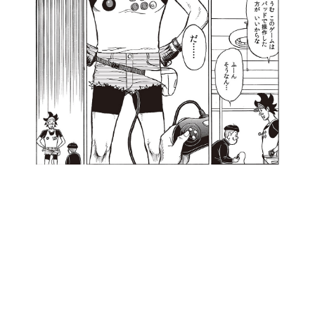
日本のコンテンツ産業やカルチャーに与えた影響を探る企
画です。
日本モバイルゲーム産業史
日本のモバイルゲーム史における主要なトピック・タイト
ルを網羅するほか、開発者へのインタビューや識者による
解説を掲載。約20年の歴史が一望できる決定版！
若ゲのいたり〜ゲームクリエイターの青春〜
『うつヌケ』『ペンと箸』等で知られるマンガ家・田中圭
一先生によるゲーム業界レポートマンガです。
なんでゲームは面白い？
ゲーム開発者・hamatsu氏がゲームの魅力を画面や操作の
具体的な形から解き明かしていく、硬派で骨太な評論連載
です。
ゲームが変えた日本語
「経験値」「裏技」「ラスボス」… ゲームにまつわる言葉
の起源や用法の変遷を、コンピューター文化史研究家・タ
イニーP氏が徹底調査。
カテゴリ
特集記事