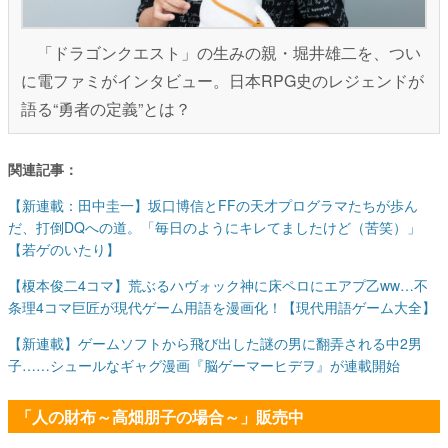
「ドラゴンクエスト」の生みの親・堀井雄二を、つい
に電ファミがインタビュー。日本RPG史のレジェンドが
語る“勇者の定義”とは？
関連記事：
【新連載：田中圭一】坂口博信とFFの天才プログラマたちが歩ん
だ、打倒DQへの道。「毎日のようにキレてましたけど（苦笑）」
【若ゲのいたり】
【榎本俊二4コマ】荒ぶるハヴォック神に床ペロにエアプ乙ww…不
条理4コマ巨匠が現代ゲーム用語を漫画化！【現代用語ゲーム大全】
【新連載】ゲームソフトから飛び出した謎の男に翻弄される中2男
子……シュールなギャグ漫画『脳ゲーマーヒデヲ』が連載開始
「人の財布～高畑朋子の場合～」販売中