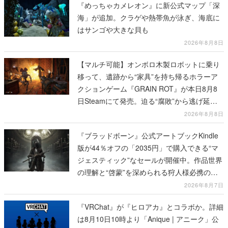
『めっちゃカメレオン』に新公式マップ「深
海」が追加。クラゲや熱帯魚が泳ぎ、海底に
はサンゴや大きな貝も
2026年8月8日
【マルチ可能】オンボロ木製ロボットに乗り
移って、遺跡から“家具”を持ち帰るホラーア
クションゲーム『GRAIN ROT』が本日8月8
日Steamにて発売。迫る“腐敗”から逃げ延
び、持ち帰った家具で基地を再建
2026年8月8日
『ブラッドボーン』公式アートブックKindle
版が44％オフの「2035円」で購入できる“マ
ジェスティック”なセールが開催中。作品世界
の理解と“啓蒙”を深められる狩人様必携の一
冊
2026年8月7日
『VRChat』が『ヒロアカ』とコラボか。詳細
は8月10日10時より「Anique | アニーク」公