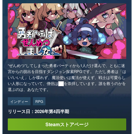
“ぜんめつ”してしまった勇者パーティから1人だけ選んで、ともに迷
宮からの脱出を目指すダンジョン探索RPGです。 ただし勇者は「は
い/いいえ」しか喋れず、魔法使いは魔法が使えず、戦士は可愛らし
い人形になっていて、僧侶は██を崇拝しています。誰を救うのかを
選ぶのは、あなたです。
インディー
RPG
リリース日：2026年第4四半期
Steamストアページ