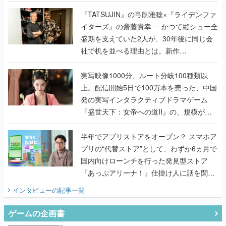
で作り込まれた理由を両ディレクターに聞
く
『TATSUJIN』の弓削雅稔×『ライデンファ
イターズ』の齋藤貴幸──かつて縦シュー全
盛期を支えていた2人が、30年後に同じ会
社で机を並べる理由とは。新作
『TATSUJIN EXTREME』で初タッグを組
んだレジェンド2人に訊く開発秘話
実写映像1000分、ルート分岐100種類以
上。配信開始5日で100万本を売った、中国
発の実写インタラクティブドラマゲーム
『盛世天下：女帝への道II』の、規模が違
うこだわりをプロデューサーに聞いた
半年でアプリストアをオープン？ スマホア
プリの“代替ストア”として、わずか6ヵ月で
国内向けローンチを行った発見型ストア
『あっぷアリーナ！』仕掛け人に話を聞い
てみた
インタビュー
の記事一覧
ゲームの企画書